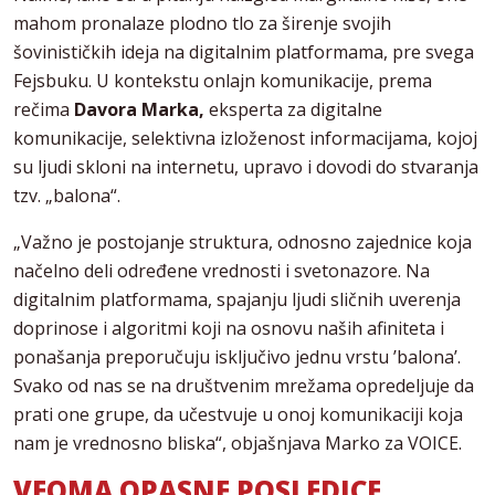
mahom pronalaze plodno tlo za širenje svojih
šovinističkih ideja na digitalnim platformama, pre svega
Fejsbuku. U kontekstu onlajn komunikacije, prema
rečima
Davora Marka,
eksperta za digitalne
komunikacije, selektivna izloženost informacijama, kojoj
su ljudi skloni na internetu, upravo i dovodi do stvaranja
tzv. „balona“.
„Važno je postojanje struktura, odnosno zajednice koja
načelno deli određene vrednosti i svetonazore. Na
digitalnim platformama, spajanju ljudi sličnih uverenja
doprinose i algoritmi koji na osnovu naših afiniteta i
ponašanja preporučuju isključivo jednu vrstu ’balona’.
Svako od nas se na društvenim mrežama opredeljuje da
prati one grupe, da učestvuje u onoj komunikaciji koja
nam je vrednosno bliska“, objašnjava Marko za VOICE.
VEOMA OPASNE POSLEDICE