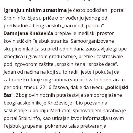
Igranju s niskim strastima
je često podložan i portal
Srbin.info, čije su priče o privođenju jednog od
predvodnika beogradskih „narodnih patrola“
Damnjana Kneževića
preplavile medijski prostor
šovinističkih Fejsbuk stranica. Samoorganizovane
skupine mladića su prethodnih dana zaustavljale grupe
izbeglica u glavnom gradu Srbije, pretile i zastrašivale
pod izgovorom zaštite „srpskih žena i srpske dece“.
Jedan od načina na koji su to radili jeste i pokušaj da
zabrane kretanje migrantima van prihvatnih centara u
periodu između 22 i 6 časova, dakle da uvedu
„policijski
čas“.
Zbog ovih noćnih putešestvija samoproglašene
beogradske milicije Knežević je i bio pozvan na
saslušanje u policiju. Međutim, spinovanjem narativa je
portal Srbin.info, kao uticajan izvor informacija u ovim
Fejsbuk grupama, pokrenuo talas pretvaranja