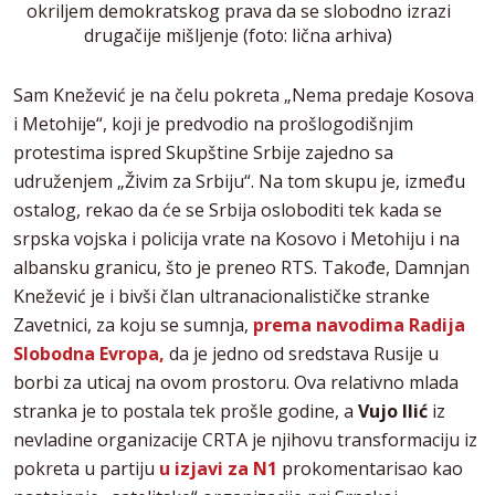
okriljem demokratskog prava da se slobodno izrazi
drugačije mišljenje (foto: lična arhiva)
Sam Knežević je na čelu pokreta „Nema predaje Kosova
i Metohije“, koji je predvodio na prošlogodišnjim
protestima ispred Skupštine Srbije zajedno sa
udruženjem „Živim za Srbiju“. Na tom skupu je, između
ostalog, rekao da će se Srbija osloboditi tek kada se
srpska vojska i policija vrate na Kosovo i Metohiju i na
albansku granicu, što je preneo RTS. Takođe, Damnjan
Knežević je i bivši član ultranacionalističke stranke
Zavetnici, za koju se sumnja,
prema navodima Radija
Slobodna Evropa,
da je jedno od sredstava Rusije u
borbi za uticaj na ovom prostoru. Ova relativno mlada
stranka je to postala tek prošle godine, a
Vujo Ilić
iz
nevladine organizacije CRTA je njihovu transformaciju iz
pokreta u partiju
u izjavi za N1
prokomentarisao kao