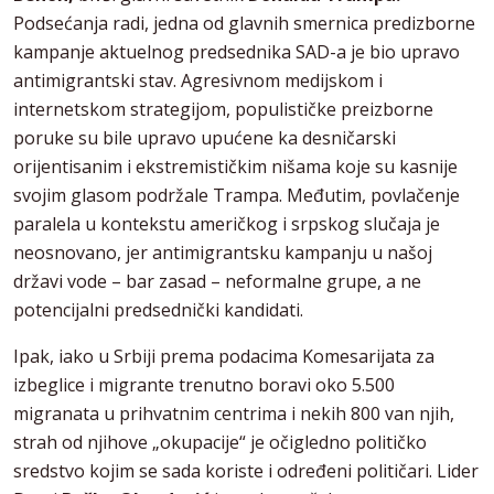
Podsećanja radi, jedna od glavnih smernica predizborne
kampanje aktuelnog predsednika SAD-a je bio upravo
antimigrantski stav. Agresivnom medijskom i
internetskom strategijom, populističke preizborne
poruke su bile upravo upućene ka desničarski
orijentisanim i ekstremističkim nišama koje su kasnije
svojim glasom podržale Trampa. Međutim, povlačenje
paralela u kontekstu američkog i srpskog slučaja je
neosnovano, jer antimigrantsku kampanju u našoj
državi vode – bar zasad – neformalne grupe, a ne
potencijalni predsednički kandidati.
Ipak, iako u Srbiji prema podacima Komesarijata za
izbeglice i migrante trenutno boravi oko 5.500
migranata u prihvatnim centrima i nekih 800 van njih,
strah od njihove „okupacije“ je očigledno političko
sredstvo kojim se sada koriste i određeni političari. Lider