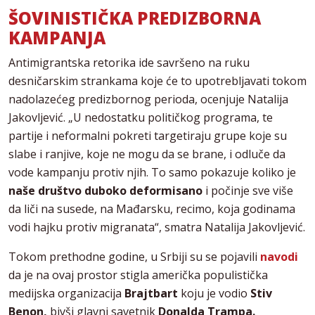
ŠOVINISTIČKA PREDIZBORNA
KAMPANJA
Antimigrantska retorika ide savršeno na ruku
desničarskim strankama koje će to upotrebljavati tokom
nadolazećeg predizbornog perioda, ocenjuje Natalija
Jakovljević. „U nedostatku političkog programa, te
partije i neformalni pokreti targetiraju grupe koje su
slabe i ranjive, koje ne mogu da se brane, i odluče da
vode kampanju protiv njih. To samo pokazuje koliko je
naše društvo duboko deformisano
i počinje sve više
da liči na susede, na Mađarsku, recimo, koja godinama
vodi hajku protiv migranata“, smatra Natalija Jakovljević.
Tokom prethodne godine, u Srbiji su se pojavili
navodi
da je na ovaj prostor stigla američka populistička
medijska organizacija
Brajtbart
koju je vodio
Stiv
Benon,
bivši glavni savetnik
Donalda Trampa.