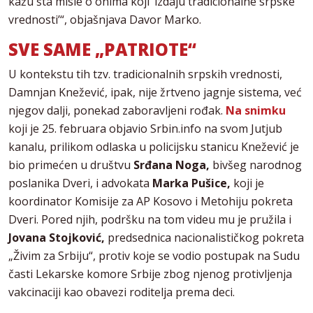
kažu šta misle o onima koji ’izdaju tradicionalne srpske
vrednosti’“, objašnjava Davor Marko.
SVE SAME „PATRIOTE“
U kontekstu tih tzv. tradicionalnih srpskih vrednosti,
Damnjan Knežević, ipak, nije žrtveno jagnje sistema, već
njegov dalji, ponekad zaboravljeni rođak.
Na snimku
koji je 25. februara objavio Srbin.info na svom Jutjub
kanalu, prilikom odlaska u policijsku stanicu Knežević je
bio primećen u društvu
Srđana Noga,
bivšeg narodnog
poslanika Dveri, i advokata
Marka Pušice,
koji je
koordinator Komisije za AP Kosovo i Metohiju pokreta
Dveri. Pored njih, podršku na tom videu mu je pružila i
Jovana Stojković,
predsednica nacionalističkog pokreta
„Živim za Srbiju“, protiv koje se vodio postupak na Sudu
časti Lekarske komore Srbije zbog njenog protivljenja
vakcinaciji kao obavezi roditelja prema deci.