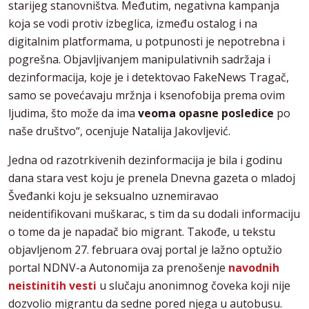
starijeg stanovništva. Međutim, negativna kampanja
koja se vodi protiv izbeglica, između ostalog i na
digitalnim platformama, u potpunosti je nepotrebna i
pogrešna. Objavljivanjem manipulativnih sadržaja i
dezinformacija, koje je i detektovao FakeNews Tragač,
samo se povećavaju mržnja i ksenofobija prema ovim
ljudima, što može da ima
veoma opasne posledice
po
naše društvo“, ocenjuje Natalija Jakovljević.
Jedna od razotrkivenih dezinformacija je bila i godinu
dana stara vest koju je prenela Dnevna gazeta o mladoj
Šveđanki koju je seksualno uznemiravao
neidentifikovani muškarac, s tim da su dodali informaciju
o tome da je napadač bio migrant. Takođe, u tekstu
objavljenom 27. februara ovaj portal je lažno optužio
portal NDNV-a Autonomija za prenošenje
navodnih
neistinitih vesti
u slučaju anonimnog čoveka koji nije
dozvolio migrantu da sedne pored njega u autobusu.