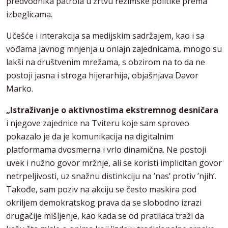
predvodnika patrola u žrtvu režimske politike prema
izbeglicama.
Učešće i interakcija sa medijskim sadržajem, kao i sa
vođama javnog mnjenja u onlajn zajednicama, mnogo su
lakši na društvenim mrežama, s obzirom na to da ne
postoji jasna i stroga hijerarhija, objašnjava Davor
Marko.
„Istraživanje o aktivnostima ekstremnog desničara
i njegove zajednice na Tviteru koje sam sproveo
pokazalo je da je komunikacija na digitalnim
platformama dvosmerna i vrlo dinamična. Ne postoji
uvek i nužno govor mržnje, ali se koristi implicitan govor
netrpeljivosti, uz snažnu distinkciju na ’nas’ protiv ’njih’.
Takođe, sam poziv na akciju se često maskira pod
okriljem demokratskog prava da se slobodno izrazi
drugačije mišljenje, kao kada se od pratilaca traži da