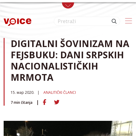
Skip to main content
DIGITALNI ŠOVINIZAM NA
FEJSBUKU: DANI SRPSKIH
NACIONALISTIČKIH
MRMOTA
15. мар 2020.
ANALITIČKI ČLANCI
7
min čitanja