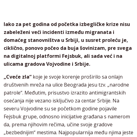
Iako za pet godina od početka izbegličke krize nisu
zabeleženi veći incidenti između migranata i
domaćeg stanovništva u Srbiji, u susret proleću je,
ciklično, ponovo počeo da buja šovinizam, pre svega
na digitalnoj platformi Fejsbuk, ali sada već i na
ulicama gradova Vojvodine i Srbije.
„Cveće zla“
koje je svoje korenje proširilo sa onlajn
društvenih mreža na ulice Beograda jesu tzv. „narodne
patrole“. Međutim, prisustvo izrazito antimigrantskih
osećanja nije vezano isključivo za centar Srbije. Na
severu Vojvodine su se početkom godine pojavile
Fejsbuk grupe, odnosno inicijative građana s namerom
da, prema njihovim rečima, učine svoje gradove
„bezbednijim“ mestima. Najpopularnija među njima jeste