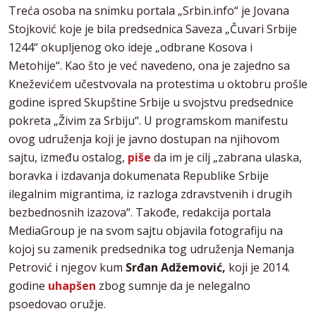
Treća osoba na snimku portala „Srbin.info“ je Jovana
Stojković koje je bila predsednica Saveza „Čuvari Srbije
1244“ okupljenog oko ideje „odbrane Kosova i
Metohije“. Kao što je već navedeno, ona je zajedno sa
Kneževićem učestvovala na protestima u oktobru prošle
godine ispred Skupštine Srbije u svojstvu predsednice
pokreta „Živim za Srbiju“. U programskom manifestu
ovog udruženja koji je javno dostupan na njihovom
sajtu, između ostalog,
piše
da im je cilj „zabrana ulaska,
boravka i izdavanja dokumenata Republike Srbije
ilegalnim migrantima, iz razloga zdravstvenih i drugih
bezbednosnih izazova“. Takođe, redakcija portala
MediaGroup je na svom sajtu objavila fotografiju na
kojoj su zamenik predsednika tog udruženja Nemanja
Petrović i njegov kum
Srđan Adžemović,
koji je 2014.
godine
uhapšen
zbog sumnje da je nelegalno
psoedovao oružje.