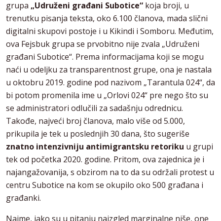
grupa
„Udruženi građani Subotice“
koja broji, u
trenutku pisanja teksta, oko 6.100 članova, mada slični
digitalni skupovi postoje i u Kikindi i Somboru. Međutim,
ova Fejsbuk grupa se prvobitno nije zvala „Udruženi
građani Subotice“. Prema informacijama koji se mogu
naći u odeljku za transparentnost grupe, ona je nastala
u oktobru 2019. godine pod nazivom „Tarantula 024“, da
bi potom promenila ime u „Orlovi 024“ pre nego što su
se administratori odlučili za sadašnju odrednicu.
Takođe, najveći broj članova, malo više od 5.000,
prikupila je tek u poslednjih 30 dana, što sugeriše
znatno intenzivniju antimigrantsku retoriku
u grupi
tek od početka 2020. godine. Pritom, ova zajednica je i
najangažovanija, s obzirom na to da su održali protest u
centru Subotice na kom se okupilo oko 500 građana i
građanki.
Naime, iako su u pitanju naizgled marginalne niše, one