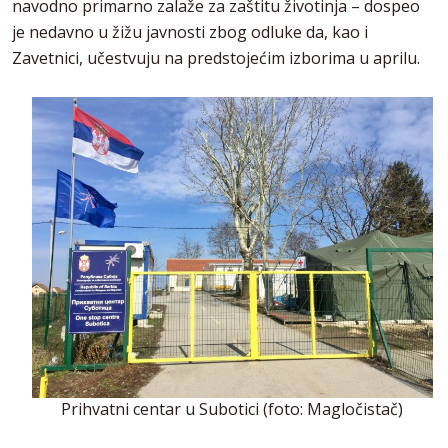
navodno primarno zalaže za zaštitu životinja – dospeo
je nedavno u žižu javnosti zbog odluke da, kao i
Zavetnici, učestvuju na predstojećim izborima u aprilu.
Prihvatni centar u Subotici (foto: Magločistač)