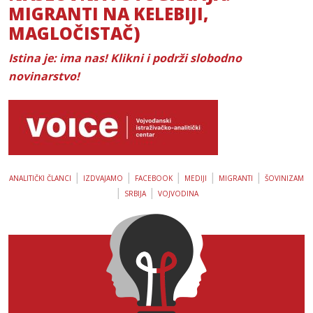
MIGRANTI NA KELEBIJI,
MAGLOČISTAČ)
Istina je: ima nas! Klikni i podrži slobodno
novinarstvo!
|
|
|
|
|
ANALITIČKI ČLANCI
IZDVAJAMO
FACEBOOK
MEDIJI
MIGRANTI
ŠOVINIZAM
|
|
SRBIJA
VOJVODINA