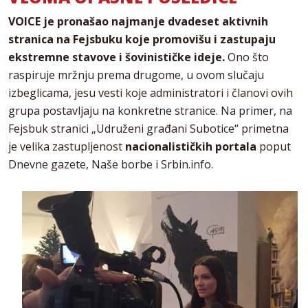
VOICE je pronašao najmanje dvadeset aktivnih
stranica na Fejsbuku koje promovišu i zastupaju
ekstremne stavove i šovinističke ideje.
Ono što
raspiruje mržnju prema drugome, u ovom slučaju
izbeglicama, jesu vesti koje administratori i članovi ovih
grupa postavljaju na konkretne stranice. Na primer, na
Fejsbuk stranici „Udruženi građani Subotice“ primetna
je velika zastupljenost
nacionalističkih portala
poput
Dnevne gazete, Naše borbe i Srbin.info.