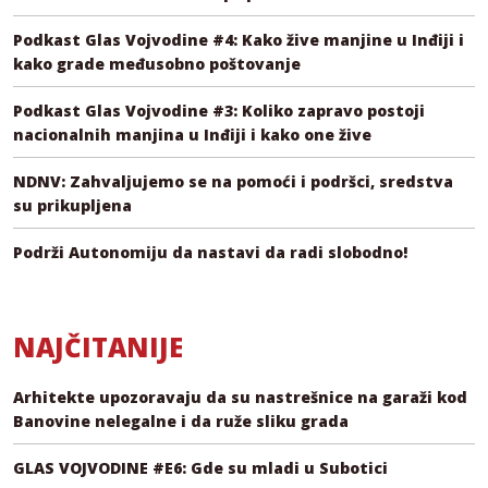
Podkast Glas Vojvodine #4: Kako žive manjine u Inđiji i
kako grade međusobno poštovanje
Podkast Glas Vojvodine #3: Koliko zapravo postoji
nacionalnih manjina u Inđiji i kako one žive
NDNV: Zahvaljujemo se na pomoći i podršci, sredstva
su prikupljena
Podrži Autonomiju da nastavi da radi slobodno!
NAJČITANIJE
Arhitekte upozoravaju da su nastrešnice na garaži kod
Banovine nelegalne i da ruže sliku grada
GLAS VOJVODINE #E6: Gde su mladi u Subotici