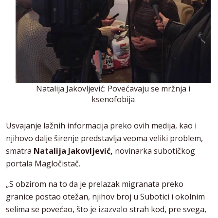
Natalija Jakovljević: Povećavaju se mržnja i
ksenofobija
Usvajanje lažnih informacija preko ovih medija, kao i
njihovo dalje širenje predstavlja veoma veliki problem,
smatra
Natalija Jakovljević,
novinarka subotičkog
portala Magločistač.
„S obzirom na to da je prelazak migranata preko
granice postao otežan, njihov broj u Subotici i okolnim
selima se povećao, što je izazvalo strah kod, pre svega,