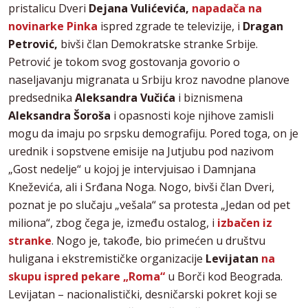
pristalicu Dveri
Dejana Vulićevića,
napadača na
novinarke Pinka
ispred zgrade te televizije, i
Dragan
Petrović,
bivši član Demokratske stranke Srbije.
Petrović je tokom svog gostovanja govorio o
naseljavanju migranata u Srbiju kroz navodne planove
predsednika
Aleksandra Vučića
i biznismena
Aleksandra Šoroša
i opasnosti koje njihove zamisli
mogu da imaju po srpsku demografiju. Pored toga, on je
urednik i sopstvene emisije na Jutjubu pod nazivom
„Gost nedelje“ u kojoj je intervjuisao i Damnjana
Kneževića, ali i Srđana Noga. Nogo, bivši član Dveri,
poznat je po slučaju „vešala“ sa protesta „Jedan od pet
miliona“, zbog čega je, između ostalog, i
izbačen iz
stranke
. Nogo je, takođe, bio primećen u društvu
huligana i ekstremističke organizacije
Levijatan
na
skupu ispred pekare „Roma“
u Borči kod Beograda.
Levijatan – nacionalistički, desničarski pokret koji se