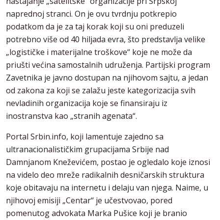
nastajanje „satelitske“ organizacije pri Srpskoj
naprednoj stranci. On je ovu tvrdnju potkrepio
podatkom da je za taj korak koji su oni preduzeli
potrebno više od 40 hiljada evra, što predstavlja velike
„logističke i materijalne troškove“ koje ne može da
priušti većina samostalnih udruženja. Partijski program
Zavetnika je javno dostupan na njihovom sajtu, a jedan
od zakona za koji se zalažu jeste kategorizacija svih
nevladinih organizacija koje se finansiraju iz
inostranstva kao „stranih agenata“.
Portal Srbin.info, koji lamentuje zajedno sa
ultranacionalističkim grupacijama Srbije nad
Damnjanom Kneževićem, postao je ogledalo koje iznosi
na videlo deo mreže radikalnih desničarskih struktura
koje obitavaju na internetu i delaju van njega. Naime, u
njihovoj emisiji „Centar“ je učestvovao, pored
pomenutog advokata Marka Pušice koji je branio