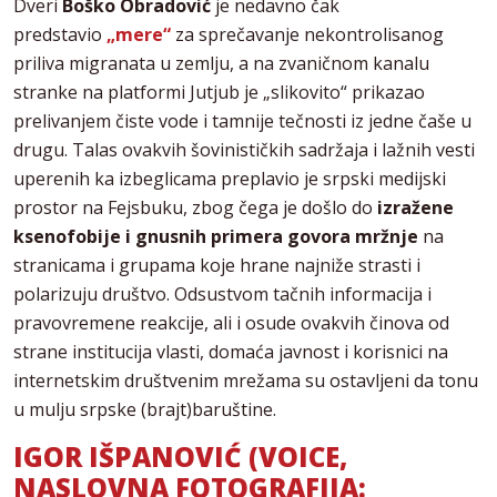
Dveri
Boško Obradović
je nedavno čak
predstavio
„mere“
za sprečavanje nekontrolisanog
priliva migranata u zemlju, a na zvaničnom kanalu
stranke na platformi Jutjub je „slikovito“ prikazao
prelivanjem čiste vode i tamnije tečnosti iz jedne čaše u
drugu. Talas ovakvih šovinističkih sadržaja i lažnih vesti
uperenih ka izbeglicama preplavio je srpski medijski
prostor na Fejsbuku, zbog čega je došlo do
izražene
ksenofobije i gnusnih primera govora mržnje
na
stranicama i grupama koje hrane najniže strasti i
polarizuju društvo. Odsustvom tačnih informacija i
pravovremene reakcije, ali i osude ovakvih činova od
strane institucija vlasti, domaća javnost i korisnici na
internetskim društvenim mrežama su ostavljeni da tonu
u mulju srpske (brajt)baruštine.
IGOR IŠPANOVIĆ (VOICE,
NASLOVNA FOTOGRAFIJA: