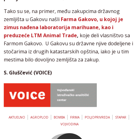
Tako su se, na primer, među zakupcima državnog
zemljišta u Gakovu našli
Farma Gakovo, u kojoj je
zimus nađena laboratorija marihuane, kao i
preduzeće LTM Animal Trade
,
koje deli vlasništvo sa
Farmom Gakovo. U Gakovu su državne njive dodeljene i
stočarima iz drugih katastarskih opština, iako je u tim
mestima bilo dovoljno zemljišta za zakup.
S. Gluščević (VOICE)
|
|
|
|
|
|
AKTUELNO
AGROPLOD
BOMBA
FIRMA
POLJOPRIVREDA
STAPAR
VOJVODINA