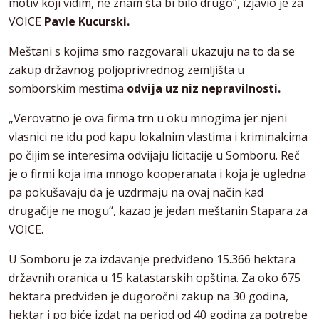
motiv koji vidim, ne znam šta bi bilo drugo“, izjavio je za
VOICE
Pavle Kucurski.
Meštani s kojima smo razgovarali ukazuju na to da se
zakup državnog poljoprivrednog zemljišta u
somborskim mestima
odvija uz niz nepravilnosti.
„Verovatno je ova firma trn u oku mnogima jer njeni
vlasnici ne idu pod kapu lokalnim vlastima i kriminalcima
po čijim se interesima odvijaju licitacije u Somboru. Reč
je o firmi koja ima mnogo kooperanata i koja je ugledna
pa pokušavaju da je uzdrmaju na ovaj način kad
drugačije ne mogu“, kazao je jedan meštanin Stapara za
VOICE.
U Somboru je za izdavanje predviđeno 15.366 hektara
državnih oranica u 15 katastarskih opština. Za oko 675
hektara predviđen je dugoročni zakup na 30 godina,
hektar i po biće izdat na period od 40 godina za potrebe