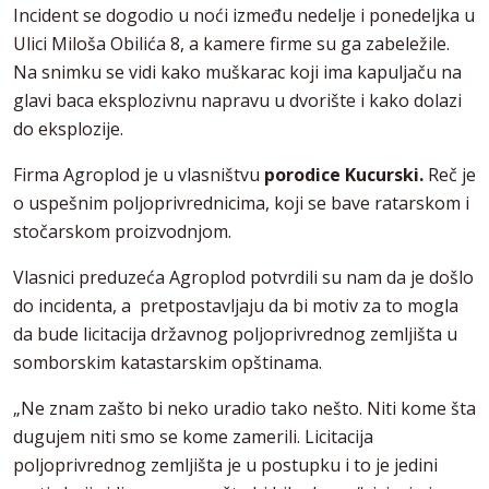
Incident se dogodio u noći između nedelje i ponedeljka u
Ulici Miloša Obilića 8, a kamere firme su ga zabeležile.
Na snimku se vidi kako muškarac koji ima kapuljaču na
glavi baca eksplozivnu napravu u dvorište i kako dolazi
do eksplozije.
Firma Agroplod je u vlasništvu
porodice Kucurski.
Reč je
o uspešnim poljoprivrednicima, koji se bave ratarskom i
stočarskom proizvodnjom.
Vlasnici preduzeća Agroplod potvrdili su nam da je došlo
do incidenta, a pretpostavljaju da bi motiv za to mogla
da bude licitacija državnog poljoprivrednog zemljišta u
somborskim katastarskim opštinama.
„Ne znam zašto bi neko uradio tako nešto. Niti kome šta
dugujem niti smo se kome zamerili. Licitacija
poljoprivrednog zemljišta je u postupku i to je jedini