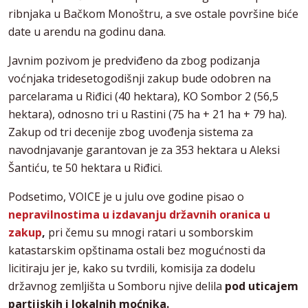
ribnjaka u Bačkom Monoštru, a sve ostale površine biće
date u arendu na godinu dana.
Javnim pozivom je predviđeno da zbog podizanja
voćnjaka tridesetogodišnji zakup bude odobren na
parcelarama u Riđici (40 hektara), KO Sombor 2 (56,5
hektara), odnosno tri u Rastini (75 ha + 21 ha + 79 ha).
Zakup od tri decenije zbog uvođenja sistema za
navodnjavanje garantovan je za 353 hektara u Aleksi
Šantiću, te 50 hektara u Riđici.
Podsetimo, VOICE je u julu ove godine pisao o
nepravilnostima u izdavanju državnih oranica u
zakup
,
pri čemu su mnogi ratari u somborskim
katastarskim opštinama ostali bez mogućnosti da
licitiraju jer je, kako su tvrdili, komisija za dodelu
državnog zemljišta u Somboru njive delila
pod uticajem
partijskih i lokalnih moćnika.