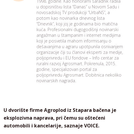
1998. godine. Kao honorarni saradnik radila
u dopisništvu lista “Danas” u Novom Sadu i
novosadskoj TV produkciji “UrbaNS”, a
potom kao novinarka dnevnog lista
“Dnevnik”, koji joj je godinama bio matična
kuća. Profesionalni dugogodišnji novinarski
angažman u štampanim i internet medijima
koji je posvetila mahom informisanju o
dešavanjima u agraru upotpunila osnivanjem
organizacije čiji su članovi eksperti za medije,
poljoprivredu i EU fondove – Info centar za
ruralni razvoj Agrosmart. Pokrenula, 2015.
godine, specijalizovan portal za
poljoprivredu Agrosmart. Dobitnica nekoliko
novinarskih nagrada.
U dvorište firme Agroplod iz Stapara bačena je
eksplozivna naprava, pri čemu su oštećeni
automobili i kancelarije, saznaje VOICE.