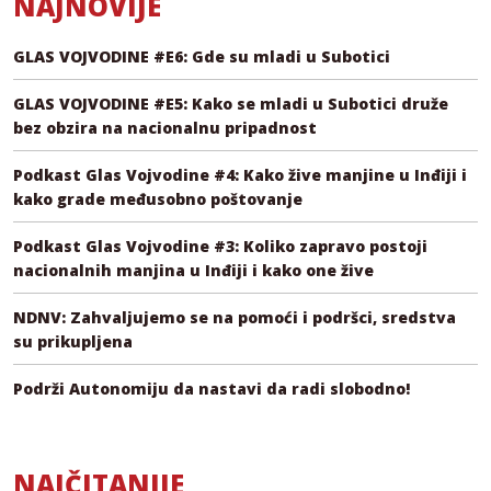
NAJNOVIJE
GLAS VOJVODINE #E6: Gde su mladi u Subotici
GLAS VOJVODINE #E5: Kako se mladi u Subotici druže
bez obzira na nacionalnu pripadnost
Podkast Glas Vojvodine #4: Kako žive manjine u Inđiji i
kako grade međusobno poštovanje
Podkast Glas Vojvodine #3: Koliko zapravo postoji
nacionalnih manjina u Inđiji i kako one žive
NDNV: Zahvaljujemo se na pomoći i podršci, sredstva
su prikupljena
Podrži Autonomiju da nastavi da radi slobodno!
NAJČITANIJE