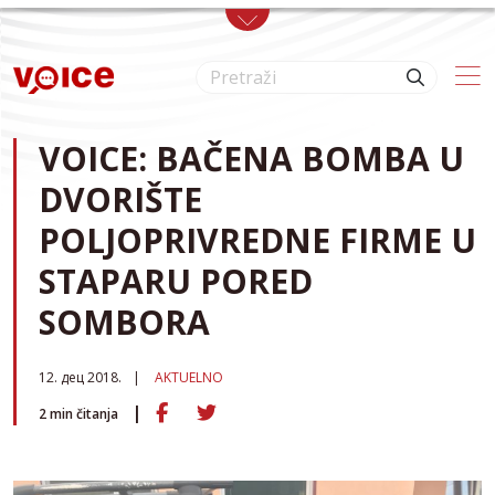
Skip to main content
VOICE: BAČENA BOMBA U
DVORIŠTE
POLJOPRIVREDNE FIRME U
STAPARU PORED
SOMBORA
12. дец 2018.
AKTUELNO
2
min čitanja