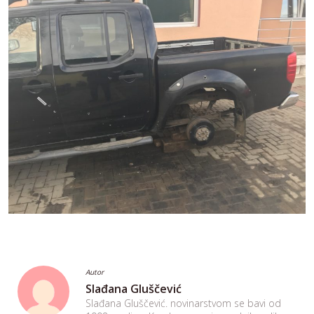
Autor
Slađana Gluščević
Slađana Gluščević. novinarstvom se bavi od