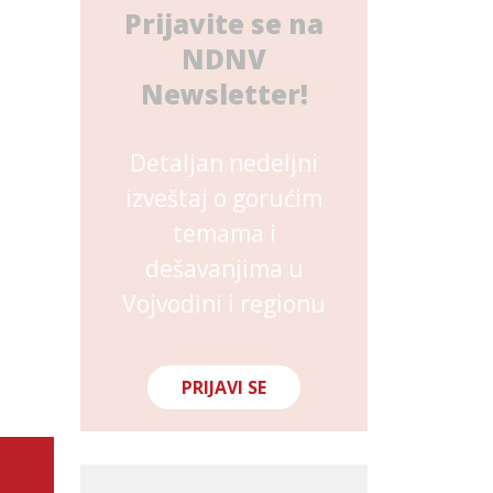
Prijavite se na
NDNV
Newsletter!
Detaljan nedeljni
izveštaj o gorućim
temama i
dešavanjima u
Vojvodini i regionu
PRIJAVI SE