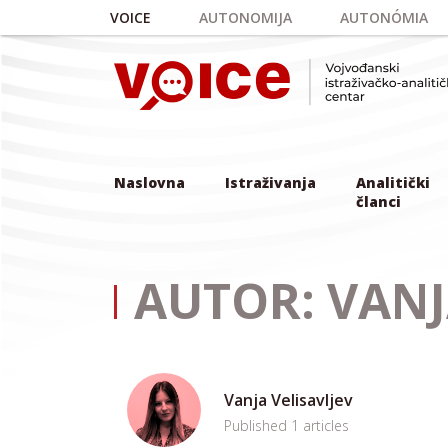
Skip to main content
VOICE
AUTONOMIJA
AUTONÓMIA
Naslovna
Istraživanja
Analitički
članci
AUTOR: VANJ
Vanja Velisavljev
Published 1 articles