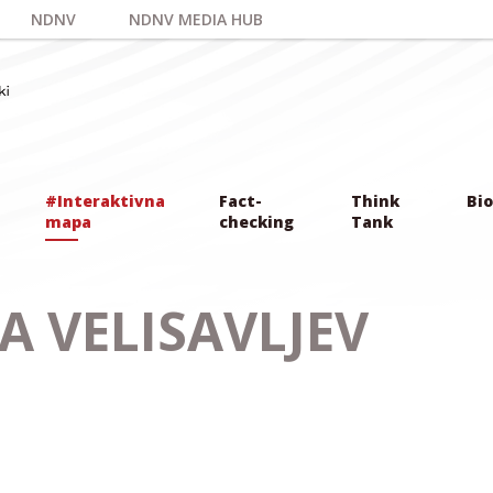
NDNV
NDNV MEDIA HUB
#Interaktivna
Fact-
Think
Bio
mapa
checking
Tank
A VELISAVLJEV