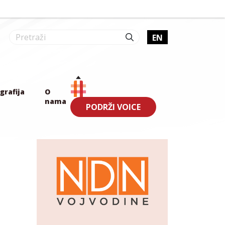
EN
grafija
O
nama
PODRŽI VOICE