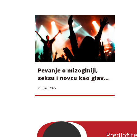
Pevanje o mizoginiji,
seksu i novcu kao glavna
zabava mladih
26. ЈУЛ 2022
Predložite