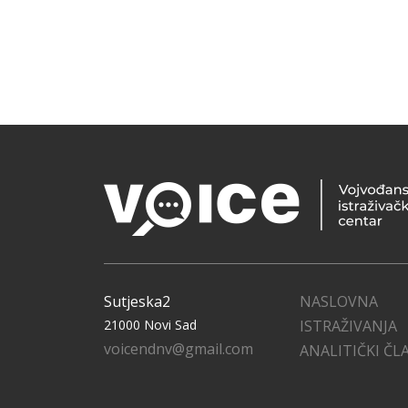
Sutjeska2
NASLOVNA
21000 Novi Sad
ISTRAŽIVANJA
voicendnv@gmail.com
ANALITIČKI ČL