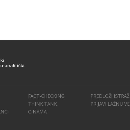
FACT-CHECKING
PREDLOŽI ISTRAŽ
THINK TANK
PRIJAVI LAŽNU V
ANCI
O NAMA