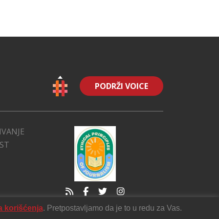
PODRŽI VOICE
IVANJE
EST
a korišćenja
. Pretpostavljamo da je to u redu za Vas.