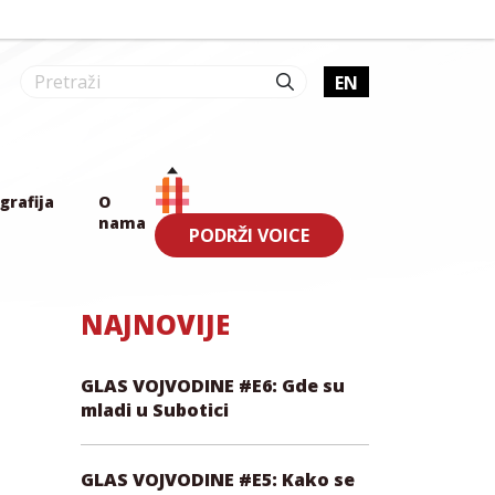
EN
grafija
O
nama
PODRŽI VOICE
NAJNOVIJE
GLAS VOJVODINE #E6: Gde su
mladi u Subotici
GLAS VOJVODINE #E5: Kako se