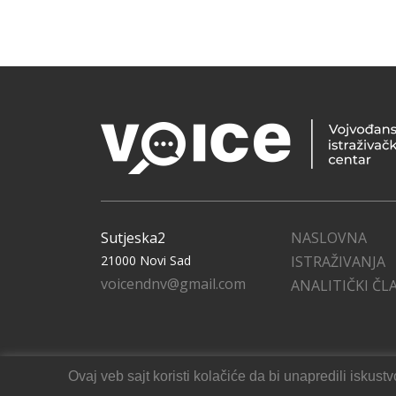
Sutjeska2
NASLOVNA
21000 Novi Sad
ISTRAŽIVANJA
voicendnv@gmail.com
ANALITIČKI ČL
Ovaj veb sajt koristi kolačiće da bi unapredili isku