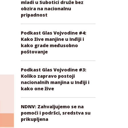
mladi u Subotici druže bez
obzira na nacionalnu
pripadnost
Podkast Glas Vojvodine #4:
Kako žive manjine u Inđiji i
kako grade međusobno
poštovanje
Podkast Glas Vojvodine #3:
Koliko zapravo postoji
nacionalnih manjina u Inđiji i
kako one žive
NDNV: Zahvaljujemo se na
pomoći i podršci, sredstva su
prikupljena