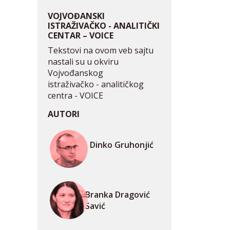
VOJVOĐANSKI
ISTRAŽIVAČKO - ANALITIČKI
CENTAR – VOICE
Tekstovi na ovom veb sajtu
nastali su u okviru
Vojvođanskog
istraživačko - analitičkog
centra - VOICE
AUTORI
Dinko Gruhonjić
Branka Dragović
Savić