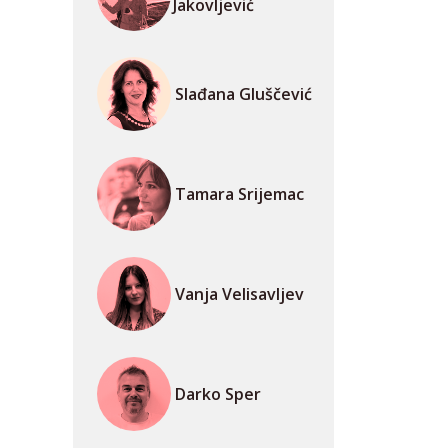
Jakovljević
Slađana Gluščević
Tamara Srijemac
Vanja Velisavljev
Darko Sper