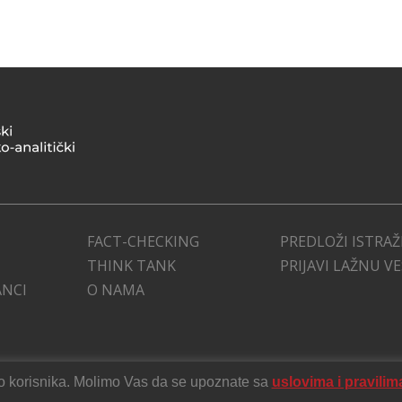
FACT-CHECKING
PREDLOŽI ISTRAŽ
THINK TANK
PRIJAVI LAŽNU V
ANCI
O NAMA
stvo korisnika. Molimo Vas da se upoznate sa
uslovima i pravilim