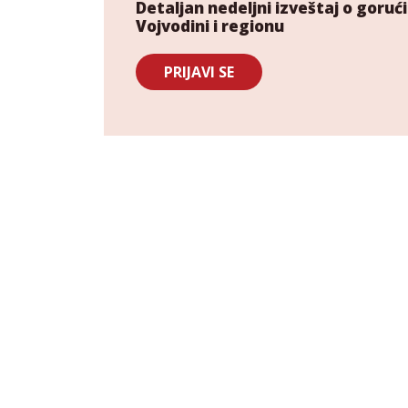
Detaljan nedeljni izveštaj o gor
Vojvodini i regionu
PRIJAVI SE