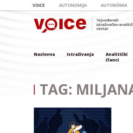
Skip to main content
VOICE
AUTONOMIJA
AUTONÓMIA
Naslovna
Istraživanja
Analitički
članci
TAG: MILJAN