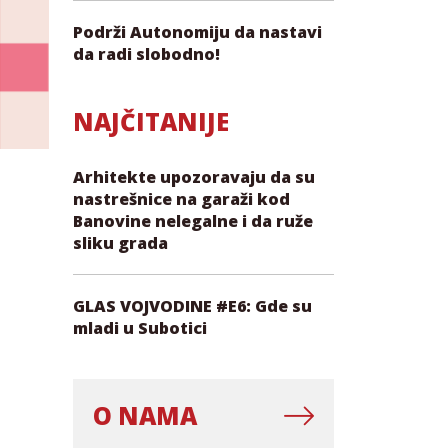
Podrži Autonomiju da nastavi
da radi slobodno!
NAJČITANIJE
Arhitekte upozoravaju da su
nastrešnice na garaži kod
Banovine nelegalne i da ruže
sliku grada
GLAS VOJVODINE #E6: Gde su
mladi u Subotici
O NAMA