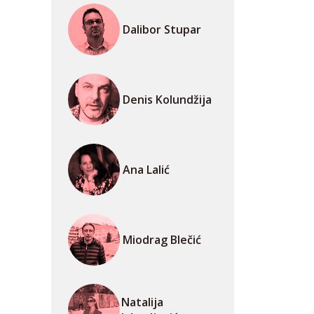
Dalibor Stupar
Denis Kolundžija
Ana Lalić
Miodrag Blečić
Natalija