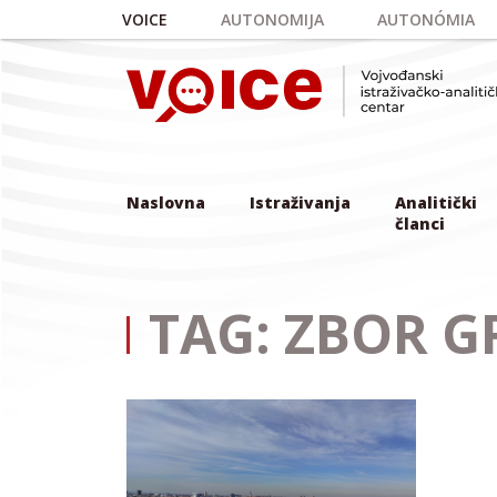
Skip to main content
VOICE
AUTONOMIJA
AUTONÓMIA
Naslovna
Istraživanja
Analitički
članci
TAG: ZBOR 