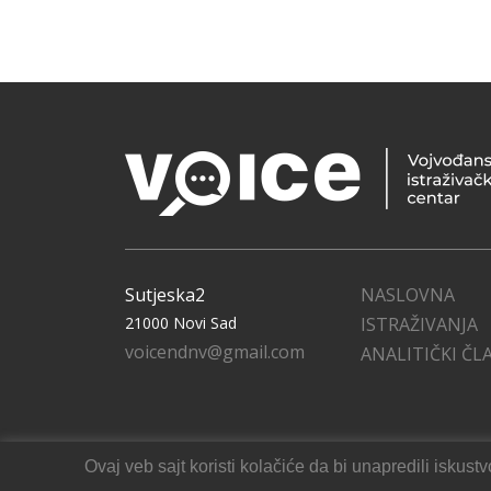
Sutjeska2
NASLOVNA
21000 Novi Sad
ISTRAŽIVANJA
voicendnv@gmail.com
ANALITIČKI ČL
Ovaj veb sajt koristi kolačiće da bi unapredili isku