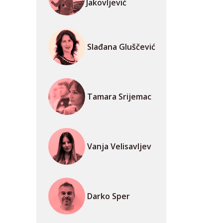
Jakovljević
Slađana Gluščević
Tamara Srijemac
Vanja Velisavljev
Darko Sper