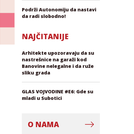
Podrži Autonomiju da nastavi
da radi slobodno!
NAJČITANIJE
Arhitekte upozoravaju da su
nastrešnice na garaži kod
Banovine nelegalne i da ruže
sliku grada
GLAS VOJVODINE #E6: Gde su
mladi u Subotici
O NAMA