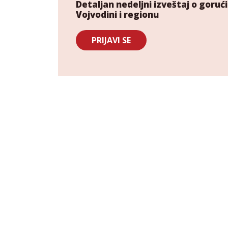
Detaljan nedeljni izveštaj o gor
Vojvodini i regionu
PRIJAVI SE