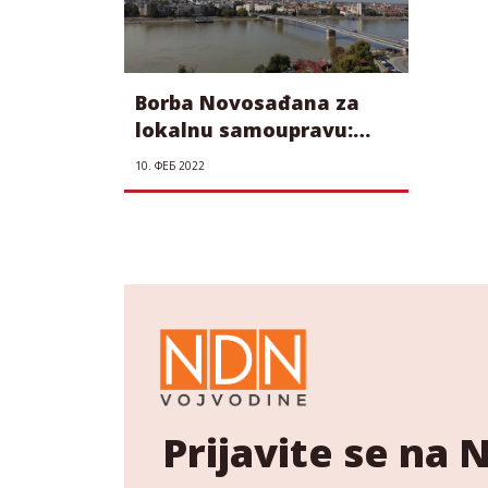
Borba Novosađana za
lokalnu samoupravu:
Nema odustajanja od
10. ФЕБ 2022
zborova građana
Prijavite se na