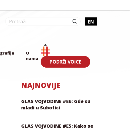
EN
grafija
O
nama
PODRŽI VOICE
NAJNOVIJE
GLAS VOJVODINE #E6: Gde su
mladi u Subotici
GLAS VOJVODINE #E5: Kako se