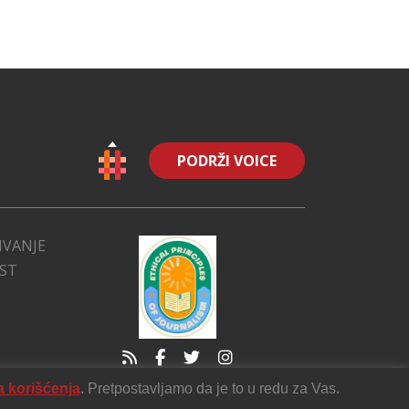
PODRŽI VOICE
IVANJE
EST
a korišćenja
. Pretpostavljamo da je to u redu za Vas.