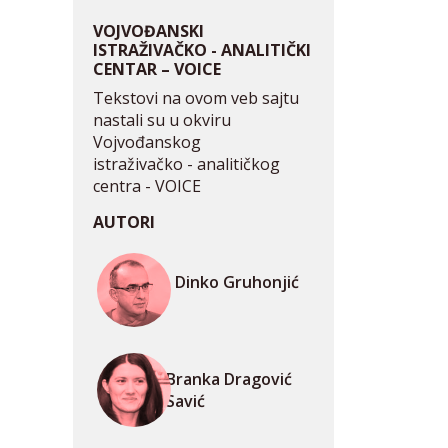
VOJVOĐANSKI
ISTRAŽIVAČKO - ANALITIČKI
CENTAR – VOICE
Tekstovi na ovom veb sajtu
nastali su u okviru
Vojvođanskog
istraživačko - analitičkog
centra - VOICE
AUTORI
Dinko Gruhonjić
Branka Dragović
Savić