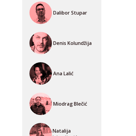
Dalibor Stupar
Denis Kolundžija
Ana Lalić
Miodrag Blečić
Natalija