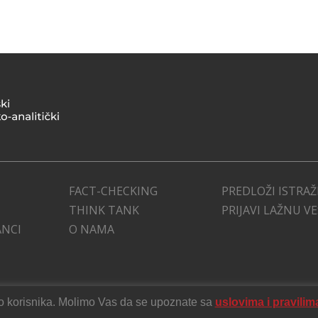
FACT-CHECKING
PREDLOŽI ISTRAŽ
THINK TANK
PRIJAVI LAŽNU V
ANCI
O NAMA
stvo korisnika. Molimo Vas da se upoznate sa
uslovima i pravilim