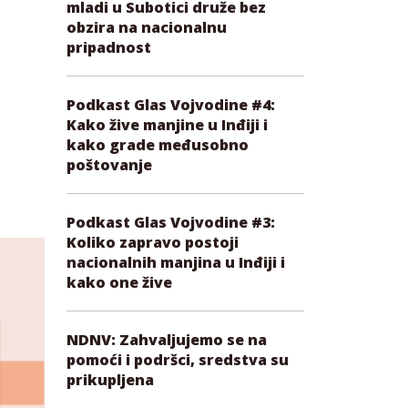
mladi u Subotici druže bez
obzira na nacionalnu
pripadnost
Podkast Glas Vojvodine #4:
Kako žive manjine u Inđiji i
kako grade međusobno
poštovanje
Podkast Glas Vojvodine #3:
Koliko zapravo postoji
nacionalnih manjina u Inđiji i
kako one žive
NDNV: Zahvaljujemo se na
pomoći i podršci, sredstva su
prikupljena