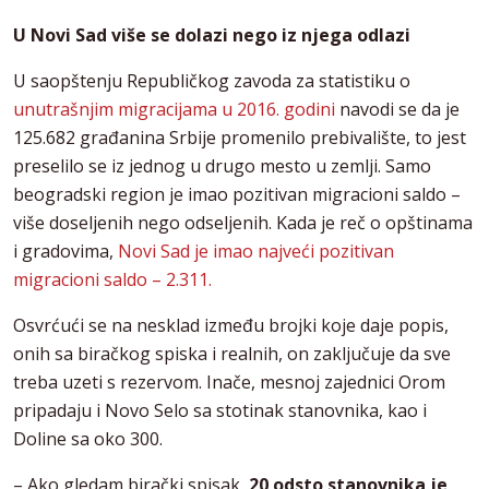
U Novi Sad više se dolazi nego iz njega odlazi
U saopštenju Republičkog zavoda za statistiku o
unutrašnjim migracijama u 2016. godini
navodi se da je
125.682 građanina Srbije promenilo prebivalište, to jest
preselilo se iz jednog u drugo mesto u zemlji. Samo
beogradski region je imao pozitivan migracioni saldo –
više doseljenih nego odseljenih. Kada je reč o opštinama
i gradovima,
Novi Sad je imao najveći pozitivan
migracioni saldo – 2.311.
Osvrćući se na nesklad između brojki koje daje popis,
onih sa biračkog spiska i realnih, on zaključuje da sve
treba uzeti s rezervom. Inače, mesnoj zajednici Orom
pripadaju i Novo Selo sa stotinak stanovnika, kao i
Doline sa oko 300.
– Ako gledam birački spisak,
20 odsto stanovnika je