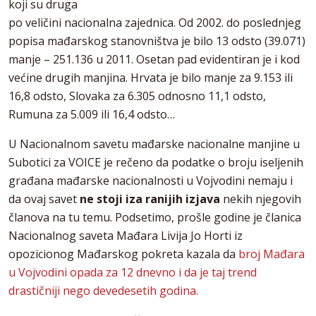
koji su druga
po veličini nacionalna zajednica. Od 2002. do poslednjeg
popisa mađarskog stanovništva je bilo 13 odsto (39.071)
manje – 251.136 u 2011. Osetan pad evidentiran je i kod
većine drugih manjina. Hrvata je bilo manje za 9.153 ili
16,8 odsto, Slovaka za 6.305 odnosno 11,1 odsto,
Rumuna za 5.009 ili 16,4 odsto…
U Nacionalnom savetu mađarske nacionalne manjine u
Subotici za VOICE je rečeno da podatke o broju iseljenih
građana mađarske nacionalnosti u Vojvodini nemaju i
da ovaj savet
ne stoji iza ranijih izjava
nekih njegovih
članova na tu temu. Podsetimo, prošle godine je članica
Nacionalnog saveta Mađara Livija Jo Horti iz
opozicionog Mađarskog pokreta kazala da
broj Mađara
u Vojvodini opada za 12 dnevno i da je taj trend
drastičniji nego devedesetih godina.