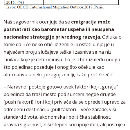
Naš sagovornik ocenjuje da se
emigracija može
posmatrati kao barometar uspeha ili neuspeha
nacionalne strategije privrednog razvoja
. Odluka o
tome da li će neko otići iz zemlje ili ostati u njoj je u
najvećem broju slučajeva teška i zasniva se na niz
činilaca koje je determinišu. To je izbor između onoga
što pojedinac poseduje i onog što očekuje kao
alternativu u nekoj drugoj zemlji, kaže prof. Grečić.
– Naravno, postoje gotovo uvek faktori koji „guraju“
pojedinca da traži mesto pod suncem negde drugde
(push faktori) i oni koji privlače da se opredeli upravo za
određenu destinaciju (pull faktori – veće zarade, viši
standard života, ekonomska i politička stabilnost,
pravna sigurnost, niši stepen korupcije itd.), ali postoje i