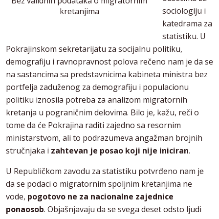
Bez validnih podataka o migratornim
sociologiju i
kretanjima
katedrama za
statistiku. U
Pokrajinskom sekretarijatu za socijalnu politiku,
demografiju i ravnopravnost polova rečeno nam je da se
na sastancima sa predstavnicima kabineta ministra bez
portfelja zaduženog za demografiju i populacionu
politiku iznosila potreba za analizom migratornih
kretanja u pograničnim delovima. Bilo je, kažu, reči o
tome da će Pokrajina raditi zajedno sa resornim
ministarstvom, ali to podrazumeva angažman brojnih
stručnjaka i
zahtevan je posao koji nije iniciran
.
U Republičkom zavodu za statistiku potvrđeno nam je
da se podaci o migratornim spoljnim kretanjima ne
vode,
pogotovo ne za nacionalne zajednice
ponaosob
. Objašnjavaju da se svega deset odsto ljudi