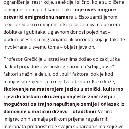
ograničenja, restrikcije, selekcije i slično, koje su oličene
u imigracionim politikama. Tako,
nije uvek moguće
ostvariti emigracionu nameru
u čisto zamišljenom
okviru. Odluku o emigraciji, koja se zasniva na proceni
dobitaka i gubitaka, uglavnom donosi pojedinac –
budući učesnik u migracijama, ili porodica koja je takođe
involvirana u svemu tome – objašnjava on.
Profesor Grečić je u istraživanjima došao do zaključka
da kod pripadnika većinskog naroda u Srbiji „push“
faktori snažnije deluju od „pull“ faktora, dok je kod
manjinskih zajednica to dejstvo obrnuto. Kako kaže,
š
kolovanje na maternjem jeziku u etnički, kulturno
i jezički bliskom okruženju najčešće znači želju i
mogućnost za trajno napuštanje zemlje i odlazak iz
domovine u matičnu državu – otadžbinu
. Većina
imigracionih zemalja prilikom prijema regularnih
migranata prednost daje svojim sunarodnicima koji žive