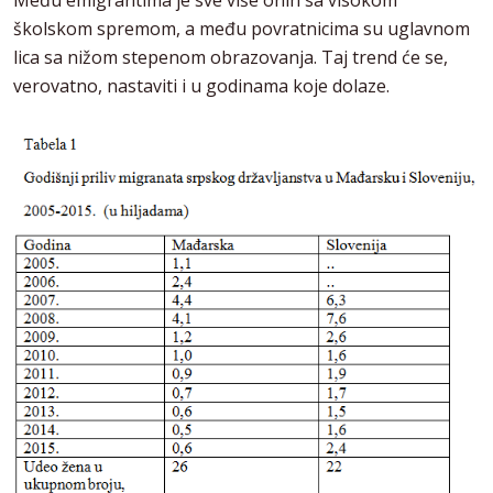
Među emigrantima je sve više onih sa visokom
školskom spremom, a među povratnicima su uglavnom
lica sa nižom stepenom obrazovanja. Taj trend će se,
verovatno, nastaviti i u godinama koje dolaze.