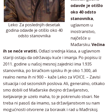
odavde je otišlo
oko 40 odsto
stanovnika
,
Leko: Za poslednjih desetak
uglavnom u
godina odavde je otišlo oko 40
inostranstvo,
odsto stanovnika
najčešće u
Mađarsku.
Većina
ih se neće vratiti.
Odlazi srednja klasa, a uglavnom
stariji ostaju da održavaju kuće i imanja. Po popisu iz
2011. godine u našoj mesnoj zajednici ima 1.935
stanovnika, po biračkom spisku ih je oko 1.300, ali
realno nema ih ni 900 – kaže Leko za VOICE. – Zavisi
situacija i od sezonskih poslova. Ali, generalno, otkako
smo dobili od Mađarske dvojno državljanstvo,
iseljavanje je uzelo maha, to je pokrenulo stvari. Ne
treba ni pasoš da imamo, sa državljanstvom su nam
mogućnosti otvorene za boravak i rad u Mađrskoj.