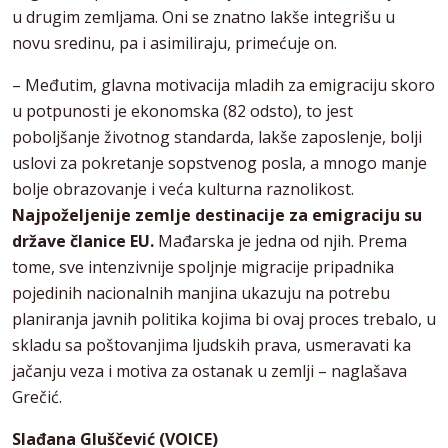
u drugim zemljama. Oni se znatno lakše integrišu u
novu sredinu, pa i asimiliraju, primećuje on.
– Međutim, glavna motivacija mladih za emigraciju skoro
u potpunosti je ekonomska (82 odsto), to jest
poboljšanje životnog standarda, lakše zaposlenje, bolji
uslovi za pokretanje sopstvenog posla, a mnogo manje
bolje obrazovanje i veća kulturna raznolikost.
Najpoželjenije zemlje destinacije za emigraciju su
države članice EU.
Mađarska je jedna od njih. Prema
tome, sve intenzivnije spoljnje migracije pripadnika
pojedinih nacionalnih manjina ukazuju na potrebu
planiranja javnih politika kojima bi ovaj proces trebalo, u
skladu sa poštovanjima ljudskih prava, usmeravati ka
jačanju veza i motiva za ostanak u zemlji – naglašava
Grečić.
Slađana Gluščević (VOICE)