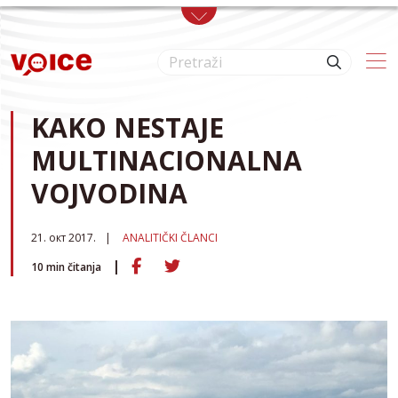
Skip to main content
KAKO NESTAJE
MULTINACIONALNA
VOJVODINA
21. окт 2017.
ANALITIČKI ČLANCI
10
min čitanja