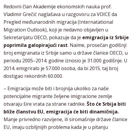
Redovni član Akademije ekonomskih nauka prof.
Vladimir Grečić naglašava u razgovoru za VOICE da
Pregled međunarodnih migracija (Internatational
Migration Outlook), koji je nedavno objavljen u
Sekretarijatu OECD, pokazuje da je
emigracija iz Srbije
poprimila galopirajući rast
. Naime, prosečan godišnji
broj emigranata iz Srbije samo u države članice OECD, u
periodu 2005–2014. godine iznosio je 31.000 godišnje. U
2014. emigriralo je 57.000 osoba, da bi 2015. taj broj
dostigao rekordnih 60.000.
– Emigracija može biti i brojnija ukoliko za naše
potencijalne migrante željene imigracione zemlje
otvaraju šire vrata za strane radnike.
Što će Srbija biti
bliže članstvu EU, emigracija će biti dinamičnija.
Manje privredno razvijene, ili siromašnije države članice
EU, imaju ozbiljnijih problema kada je u pitanju