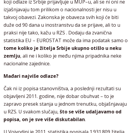
koji odlaze iz Srbije prijavljuje u MUP–u, ali se ni oni ne
izjašnjavaju tom prilikom o nacionalnosti jer nisu u
takvoj obavezi. Zakonska je obaveza svih koji će biti
duže od 90 dana u inostranstvu da se prijave, ali to u
praksi nije tako, kažu u RZS . Dodaju da zvanična
statistika EU – EUROSTAT može da ima podatak samo o
tome koliko je žitelja Srbije ukupno otišlo u neku
zemlju
, ali ne i koliko je među njima pripadnika neke
nacionalne zajednice.
Mađari najviše odlaze?
Čak ni iz popisa stanovništva, a poslednji rezultati su
objavljeni 2011. godine, nije dobar obuhvat – to je
zapravo presek stanja u jednom trenutku, objašnjavaju
u RZS. U svakom slučaju,
što se više udaljavamo od
popisa, on je sve više diskutabilan
.
U Vojvodini je 2011. statistika popisala 1.931.809 žitelja.