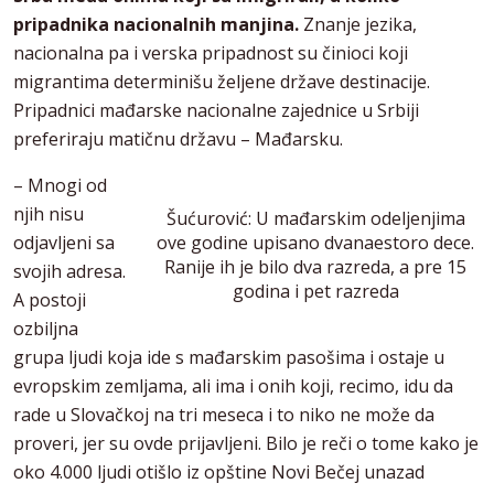
pripadnika nacionalnih manjina.
Znanje jezika,
nacionalna pa i verska pripadnost su činioci koji
migrantima determinišu željene države destinacije.
Pripadnici mađarske nacionalne zajednice u Srbiji
preferiraju matičnu državu – Mađarsku.
– Mnogi od
njih nisu
Šućurović: U mađarskim odeljenjima
odjavljeni sa
ove godine upisano dvanaestoro dece.
Ranije ih je bilo dva razreda, a pre 15
svojih adresa.
godina i pet razreda
A postoji
ozbiljna
grupa ljudi koja ide s mađarskim pasošima i ostaje u
evropskim zemljama, ali ima i onih koji, recimo, idu da
rade u Slovačkoj na tri meseca i to niko ne može da
proveri, jer su ovde prijavljeni. Bilo je reči o tome kako je
oko 4.000 ljudi otišlo iz opštine Novi Bečej unazad