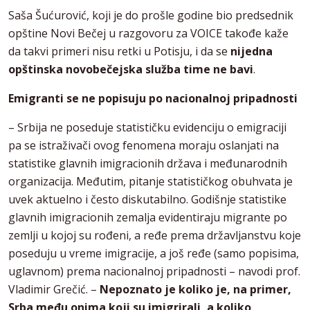
Saša Šućurović, koji je do prošle godine bio predsednik
opštine Novi Bečej u razgovoru za VOICE takođe kaže
da takvi primeri nisu retki u Potisju, i da se
nijedna
opštinska novobečejska služba time ne bavi
.
Emigranti se ne popisuju po nacionalnoj pripadnosti
– Srbija ne poseduje statističku evidenciju o emigraciji
pa se istraživači ovog fenomena moraju oslanjati na
statistike glavnih imigracionih država i međunarodnih
organizacija. Međutim, pitanje statističkog obuhvata je
uvek aktuelno i često diskutabilno. Godišnje statistike
glavnih imigracionih zemalja evidentiraju migrante po
zemlji u kojoj su rođeni, a ređe prema državljanstvu koje
poseduju u vreme imigracije, a još ređe (samo popisima,
uglavnom) prema nacionalnoj pripadnosti – navodi prof.
Vladimir Grečić. –
Nepoznato je koliko je, na primer,
Srba među onima koji su imigrirali, a koliko