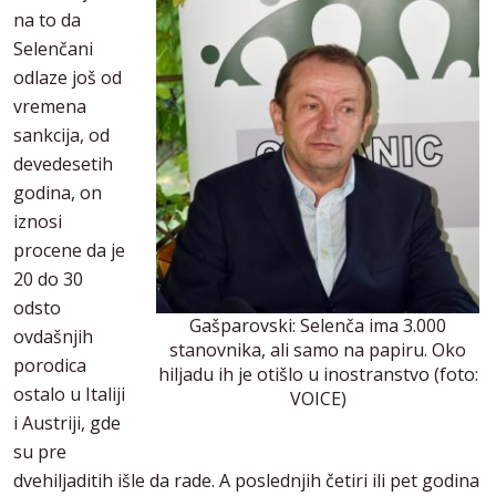
na to da
Selenčani
odlaze još od
vremena
sankcija, od
devedesetih
godina, on
iznosi
procene da je
20 do 30
odsto
Gašparovski: Selenča ima 3.000
ovdašnjih
stanovnika, ali samo na papiru. Oko
porodica
hiljadu ih je otišlo u inostranstvo (foto:
ostalo u Italiji
VOICE)
i Austriji, gde
su pre
dvehiljaditih išle da rade. A poslednjih četiri ili pet godina