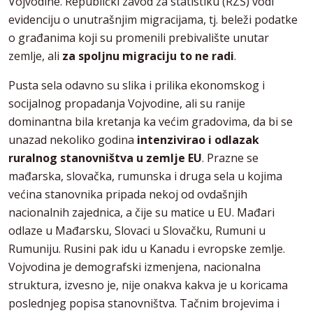
Vojvodine. Republički zavod za statistiku (RZS) vodi
evidenciju o unutrašnjim migracijama, tj. beleži podatke
o građanima koji su promenili prebivalište unutar
zemlje, ali
za spoljnu migraciju to ne radi
.
Pusta sela odavno su slika i prilika ekonomskog i
socijalnog propadanja Vojvodine, ali su ranije
dominantna bila kretanja ka većim gradovima, da bi se
unazad nekoliko godina
intenzivirao i odlazak
ruralnog stanovništva u zemlje EU
. Prazne se
mađarska, slovačka, rumunska i druga sela u kojima
većina stanovnika pripada nekoj od ovdašnjih
nacionalnih zajednica, a čije su matice u EU. Mađari
odlaze u Mađarsku, Slovaci u Slovačku, Rumuni u
Rumuniju. Rusini pak idu u Kanadu i evropske zemlje.
Vojvodina je demografski izmenjena, nacionalna
struktura, izvesno je, nije onakva kakva je u koricama
poslednjeg popisa stanovništva. Tačnim brojevima i