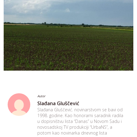
Autor
Slađana Gluščević
Slađana Gluščević. novinarstvom se bavi od
1998. godine. Kao honorarni saradnik radila
u dopisništvu lista “Danas” u Novom Sadu i
novosadskoj TV produkciji “UrbaNS”, a
potom kao novinarka dnevnog lista