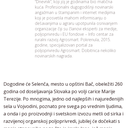
“Dnevnik”, koji joj je godinama bio matična
kuća. Profesionalni dugogodišnji novinarski
angažman u štampanim i internet medijima
koji je posvetila mahom informisanju o
dešavanjima u agraru upotpunila osnivanjem
organizacije čiji su članovi eksperti za medije,
poljoprivredu i EU fondove – Info centar za
ruralni razvoj Agrosmart. Pokrenula, 2015.
godine, specijalizovan portal za
poljoprivredu Agrosmart. Dobitnica nekoliko
novinarskih nagrada.
Dogodine će Selenča, mesto u opštini Bač, obeležiti 260
godina od doseljavanja Slovaka po volji carice Marije
Terezije. Po mnogima, jedno od najlepših i najuređenijih
sela u Vojvodini, poznato pre svega po vrednim ljudima,
a onda i po proizvodnji i svetskom izvozu metli od sirka i
razvijenoj organskoj poljoprivredi, jubilej će dočekati s