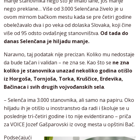
manje stanovnika nego što je imalo lane, još manje
nego preklane… Više od 3.000 Selenčana živelo je u
ovom mirnom bačkom mestu kada se pre četiri godine
obeležavalo dva i po veka od dolaska Slovaka, koji čine
više od 95 odsto ovdašnjeg stanovništva.
Od tada do
danas Selenčana je hiljadu manje.
Naravno, taj podatak nije precizan. Koliko mu nedostaje
da bude tačan i validan – ne zna se. Kao što se
ne zna
koliko je stanovnika unazad nekoliko godina otišlo
iz Horgoša, Tornjoša, Torka, Kruščice, Erdevika,
Bačinaca i svih drugih vojvođanskih sela
.
– Selenča ima 3.000 stanovnika, ali samo na papiru. Oko
hiljadu ih je otišlo u inostranstvo da radi i školuje se u
poslednje tri-četiri godine i to nije evidentirano – priča
za VOICE Jozef Gašparovski iz ovog mesta u opštini Bač.
Podsećajući