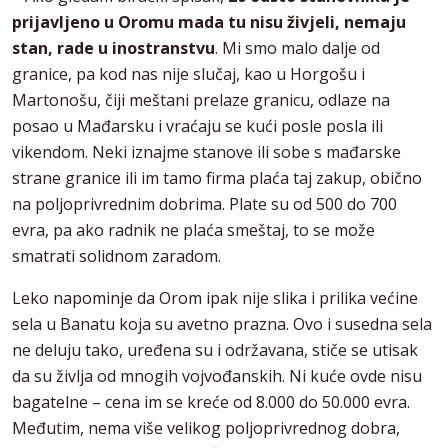
prijavljeno u Oromu mada tu nisu živjeli, nemaju
stan, rade u inostranstvu
. Mi smo malo dalje od
granice, pa kod nas nije slučaj, kao u Horgošu i
Martonošu, čiji meštani prelaze granicu, odlaze na
posao u Mađarsku i vraćaju se kući posle posla ili
vikendom. Neki iznajme stanove ili sobe s mađarske
strane granice ili im tamo firma plaća taj zakup, obično
na poljoprivrednim dobrima. Plate su od 500 do 700
evra, pa ako radnik ne plaća smeštaj, to se može
smatrati solidnom zaradom.
Leko napominje da Orom ipak nije slika i prilika većine
sela u Banatu koja su avetno prazna. Ovo i susedna sela
ne deluju tako, uređena su i održavana, stiče se utisak
da su življa od mnogih vojvođanskih. Ni kuće ovde nisu
bagatelne – cena im se kreće od 8.000 do 50.000 evra.
Međutim, nema više velikog poljoprivrednog dobra,