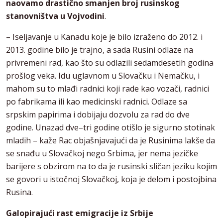
naovamo drastično smanjen broj rusinskog
stanovništva u Vojvodini
.
– Iseljavanje u Kanadu koje je bilo izraženo do 2012. i
2013. godine bilo je trajno, a sada Rusini odlaze na
privremeni rad, kao što su odlazili sedamdesetih godina
prošlog veka. Idu uglavnom u Slovačku i Nemačku, i
mahom su to mlađi radnici koji rade kao vozači, radnici
po fabrikama ili kao medicinski radnici. Odlaze sa
srpskim papirima i dobijaju dozvolu za rad do dve
godine. Unazad dve–tri godine otišlo je sigurno stotinak
mladih – kaže Rac objašnjavajući da je Rusinima lakše da
se snađu u Slovačkoj nego Srbima, jer nema jezičke
barijere s obzirom na to da je rusinski sličan jeziku kojim
se govori u istočnoj Slovačkoj, koja je delom i postojbina
Rusina.
Galopirajući rast emigracije iz Srbije