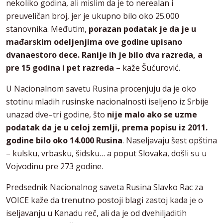
nekoliko godina, ali mislim da je to nerealan i
preuveličan broj, jer je ukupno bilo oko 25.000
stanovnika. Međutim,
porazan podatak je da je u
mađarskim odeljenjima ove godine upisano
dvanaestoro dece. Ranije ih je bilo dva razreda, a
pre 15 godina i pet razreda
– kaže Šućurović.
U Nacionalnom savetu Rusina procenjuju da je oko
stotinu mladih rusinske nacionalnosti iseljeno iz Srbije
unazad dve–tri godine, što
nije malo ako se uzme
podatak da je u celoj zemlji, prema popisu iz 2011.
godine bilo oko 14.000 Rusina
. Naseljavaju šest opština
– kulsku, vrbasku, šidsku… a poput Slovaka, došli su u
Vojvodinu pre 273 godine.
Predsednik Nacionalnog saveta Rusina Slavko Rac za
VOICE kaže da trenutno postoji blagi zastoj kada je o
iseljavanju u Kanadu reč, ali da je od dvehiljaditih