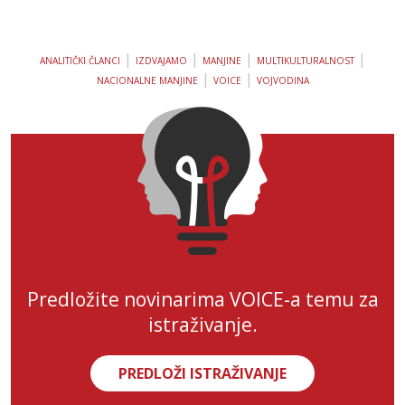
|
|
|
|
ANALITIČKI ČLANCI
IZDVAJAMO
MANJINE
MULTIKULTURALNOST
|
|
NACIONALNE MANJINE
VOICE
VOJVODINA
Predložite novinarima VOICE-a temu za
istraživanje.
PREDLOŽI ISTRAŽIVANJE