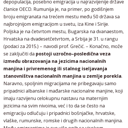
depopulacija, posebno emigracija u najrazvijenije države
članice OECD. Rumunija je, na primer, po godišnjem
broju emigranata na trećem mestu među 50 država sa
najbrojnijom emigracijom u svetu, iza Kine i Sirije.
Poljska je na četvrtom mestu, Bugarska na dvanaestom,
Hrvatska na dvadesetčetvrtom, a Srbija je 31. u rangu
(podaci za 2015.) – navodi prof. Grečić. – Konačno, može
se zaključiti da
postoji uzročno–posledična veza
između obrazovanja na jezicima nacionalnih
manjina i privremenog ili stalnog iseljavanja
stanovništva nacionalnih manjina u zemlje porekla
.
Naravno, spoljnim migracijama ne pribegavaju samo
pripadnici albanske i mađarske nacionalne manjine, koji
imaju razvijenu celokupnu nastavu na maternjim
jezicima na svim nivoima, već i to da se često na
emigraciju odlučuju i pripadnici bošnjačke, hrvatske,
vlaške, rumunske, romske i drugih nacionalnih manjina.