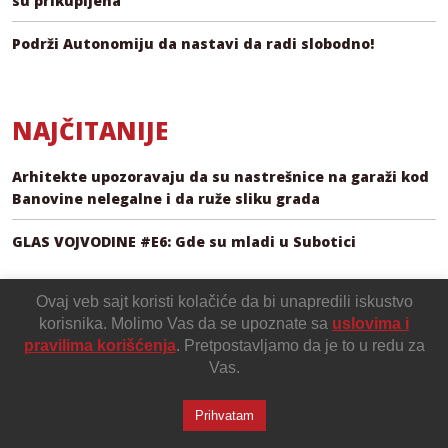
su prikupljena
Podrži Autonomiju da nastavi da radi slobodno!
NAJČITANIJE
Arhitekte upozoravaju da su nastrešnice na garaži kod
Banovine nelegalne i da ruže sliku grada
GLAS VOJVODINE #E6: Gde su mladi u Subotici
Ovaj veb sajt koristi kolačiće da bi unapredili iskustvo
korisnika. Molimo Vas da se upoznate sa
uslovima i
pravilima korišćenja
. Pretpostavljamo da je to u redu za
Vas.
Prihvatam