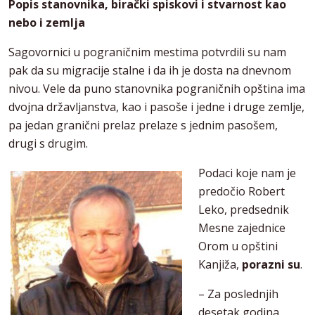
Popis stanovnika, birački spiskovi i stvarnost kao
nebo i zemlja
Sagovornici u pograničnim mestima potvrdili su nam
pak da su migracije stalne i da ih je dosta na dnevnom
nivou. Vele da puno stanovnika pograničnih opština ima
dvojna državljanstva, kao i pasoše i jedne i druge zemlje,
pa jedan granični prelaz prelaze s jednim pasošem,
drugi s drugim.
Podaci koje nam je
predočio Robert
Leko, predsednik
Mesne zajednice
Orom u opštini
Kanjiža,
porazni su
.
– Za poslednjih
desetak godina