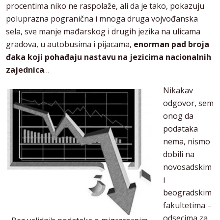
procentima niko ne raspolaže, ali da je tako, pokazuju
poluprazna pogranična i mnoga druga vojvođanska
sela, sve manje mađarskog i drugih jezika na ulicama
gradova, u autobusima i pijacama,
enorman pad broja
đaka koji pohađaju nastavu na jezicima nacionalnih
zajednica
…
Nikakav
odgovor, sem
onog da
podataka
nema, nismo
dobili na
novosadskim
i
beogradskim
fakultetima –
odsecima za