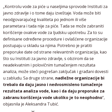
„Kontrolu vode za piće u naseljima sprovode Instituti za
javno zdravlje i o tome daju izveštaje. Voda može biti
neodgovarajućeg kvaliteta po jednom ili više
parametara i tada nije za piće. Tada se može zabraniti
korišćenje ovakve vode za ljudsku upotrebu. Za to su
definisane određene procedure i ovlašćene organizacije
postupaju u skladu sa njima. Potrebno je pratiti
preporuke date od strane relevantnih organizacija, kao
što su Instituti za javno zdravlje, s obzirom da se
neadekvatnim i polovičnim tumačenjem rezultata
analiza, može steći pogrešan zaključak i građani dovesti
u zabludu. Sa druge strane,
nadležne organizacije bi
trebalo da daju jasno i nedvosmisleno tumačenje
rezultata analiza vode, kao i da daju preporuke za
zabranu korišćenja vode ukoliko je to neophodno
“,
objasnila je Aleksandra Tubić.