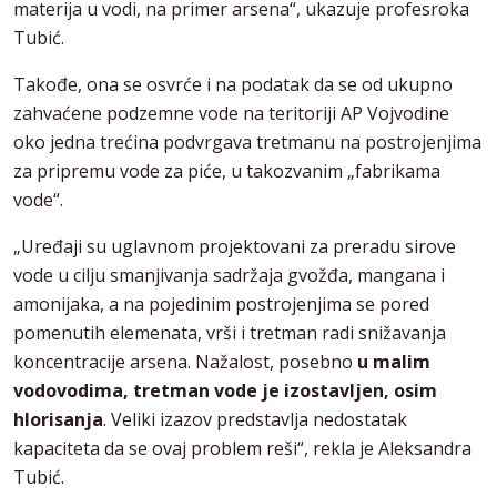
materija u vodi, na primer arsena“, ukazuje profesroka
Tubić.
Takođe, ona se osvrće i na podatak da se od ukupno
zahvaćene podzemne vode na teritoriji AP Vojvodine
oko jedna trećina podvrgava tretmanu na postrojenjima
za pripremu vode za piće, u takozvanim „fabrikama
vode“.
„Uređaji su uglavnom projektovani za preradu sirove
vode u cilju smanjivanja sadržaja gvožđa, mangana i
amonijaka, a na pojedinim postrojenjima se pored
pomenutih elemenata, vrši i tretman radi snižavanja
koncentracije arsena. Nažalost, posebno
u malim
vodovodima, tretman vode je izostavljen, osim
hlorisanja
. Veliki izazov predstavlja nedostatak
kapaciteta da se ovaj problem reši“, rekla je Aleksandra
Tubić.