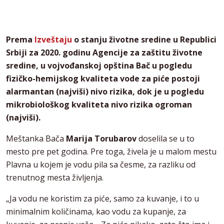
Prema
Izveštaju
o stanju životne sredine u Republici
Srbiji za 2020. godinu Agencije za zaštitu životne
sredine, u vojvođanskoj opština Bač u pogledu
fizičko-hemijskog kvaliteta vode za piće postoji
alarmantan (najviši) nivo rizika, dok je u pogledu
mikrobiološkog kvaliteta nivo rizika ogroman
(najviši).
Meštanka Bača
Marija Torubarov
doselila se u to
mesto pre pet godina. Pre toga, živela je u malom mestu
Plavna u kojem je vodu pila sa česme, za razliku od
trenutnog mesta življenja.
„Ja vodu ne koristim za piće, samo za kuvanje, i to u
minimalnim količinama, kao vodu za kupanje, za