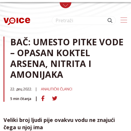
Skip to main content
BAČ: UMESTO PITKE VODE
– OPASAN KOKTEL
ARSENA, NITRITA I
AMONIJAKA
22. дец 2022.
ANALITIČKI ČLANCI
5
min čitanja
Veliki broj ljudi pije ovakvu vodu ne znajući
čega u njoj ima