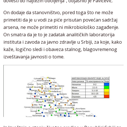
dovesti do najtežih oboljenja“, objasnio je Pavićević.
On dodaje da stanovništvo, pored toga što ne može
primetiti da je u vodi za piće prisutan povećan sadržaj
arsena, ne može primetiti ni mikrobiološko zagađenje.
On smatra da je to je zadatak analitičkih laboratorija
instituta i zavoda za javno zdravlje u Srbiji, za koje, kako
kaže, logično sledi i obaveza stalnog, blagovremenog
izveštavanja javnosti o tome.