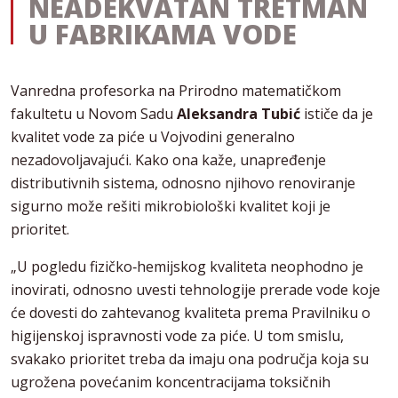
NEADEKVATAN TRETMAN
U FABRIKAMA VODE
Vanredna profesorka na Prirodno matematičkom
fakultetu u Novom Sadu
Aleksandra Tubić
ističe da je
kvalitet vode za piće u Vojvodini generalno
nezadovoljavajući. Kako ona kaže, unapređenje
distributivnih sistema, odnosno njihovo renoviranje
sigurno može rešiti mikrobiološki kvalitet koji je
prioritet.
„U pogledu fizičko‐hemijskog kvaliteta neophodno je
inovirati, odnosno uvesti tehnologije prerade vode koje
će dovesti do zahtevanog kvaliteta prema Pravilniku o
higijenskoj ispravnosti vode za piće. U tom smislu,
svakako prioritet treba da imaju ona područja koja su
ugrožena povećanim koncentracijama toksičnih