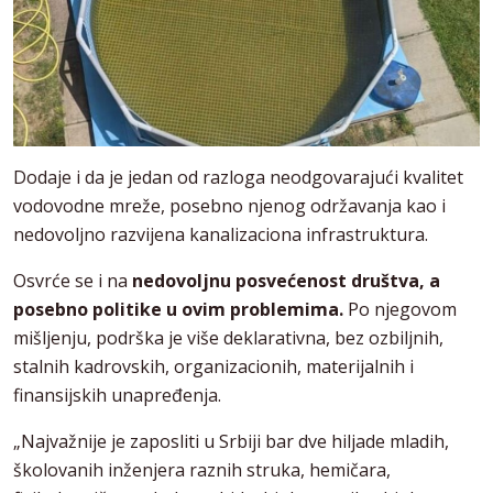
Dodaje i da je jedan od razloga neodgovarajući kvalitet
vodovodne mreže, posebno njenog održavanja kao i
nedovoljno razvijena kanalizaciona infrastruktura.
Osvrće se i na
nedovoljnu posvećenost društva, a
posebno politike u ovim problemima.
Po njegovom
mišljenju, podrška je više deklarativna, bez ozbiljnih,
stalnih kadrovskih, organizacionih, materijalnih i
finansijskih unapređenja.
„Najvažnije je zaposliti u Srbiji bar dve hiljade mladih,
školovanih inženjera raznih struka, hemičara,