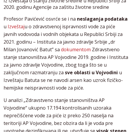
Iz Izveštaja o stanju životne sredine u Republici Srbiji za
2020. godinu Agencije za zaštitu životne sredine
Profesor Pavićević osvrće se i na
neslaganja podataka
u
Izveštaj
u o zdravstvenoj ispravnosti vode za piće
javnih vodovoda i vodnih objekata u Republici Srbiji za
2021. godinu – Instituta za javno zdravlje Srbije „dr
Milan Jovanović Batut” sa
dokumentom
Zdravstveno
stanje stanovništva AP Vojvodine 2019. godine i Instituta
za javno zdravlje Vojvodine, zbog toga što se u
zaključnom razmatranju za
sve oblasti u Vojvodini
u
Izveštaju Batuta se ne navodi arsen kao uzrok fizičko-
hemijske neispravnosti vode za piće.
U analizi „Zdravstveno stanje stanovništva AP
Vojvodine“ ukupno 17.194 kontrolisanih uzoraka
neprečišćene vode za piće iz preko 250 naselja na
teritoriji AP Vojvodine, bez obzira da li je voda pre
upotrebe dezinfikovana ili ne, utvrđuje se
visok stepen