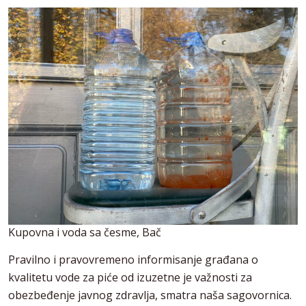
Kupovna i voda sa česme, Bač
Pravilno i pravovremeno informisanje građana o
kvalitetu vode za piće od izuzetne je važnosti za
obezbeđenje javnog zdravlja, smatra naša sagovornica.