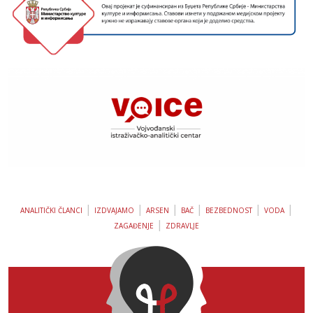
|
|
|
|
|
|
ANALITIČKI ČLANCI
IZDVAJAMO
ARSEN
BAČ
BEZBEDNOST
VODA
|
ZAGAĐENJE
ZDRAVLJE