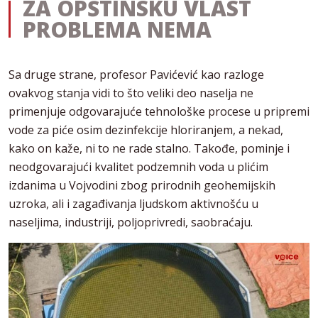
ZA OPŠTINSKU VLAST
PROBLEMA NEMA
Sa druge strane, profesor Pavićević kao razloge
ovakvog stanja vidi to što veliki deo naselja ne
primenjuje odgovarajuće tehnološke procese u pripremi
vode za piće osim dezinfekcije hloriranjem, a nekad,
kako on kaže, ni to ne rade stalno. Takođe, pominje i
neodgovarajući kvalitet podzemnih voda u plićim
izdanima u Vojvodini zbog prirodnih geohemijskih
uzroka, ali i zagađivanja ljudskom aktivnošću u
naseljima, industriji, poljoprivredi, saobraćaju.