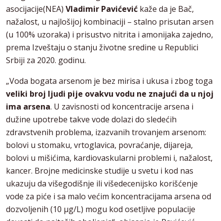
asocijacije(NEA)
Vladimir Pavićević
kaže da je Bač,
nažalost, u najlošijoj kombinaciji – stalno prisutan arsen
(u 100% uzoraka) i prisustvo nitrita i amonijaka zajedno,
prema Izveštaju o stanju životne sredine u Republici
Srbiji za 2020. godinu.
„Voda bogata arsenom je bez mirisa i ukusa i zbog toga
veliki broj ljudi pije ovakvu vodu ne znajući da u njoj
ima arsena
. U zavisnosti od koncentracije arsena i
dužine upotrebe takve vode dolazi do sledećih
zdravstvenih problema, izazvanih trovanjem arsenom:
bolovi u stomaku, vrtoglavica, povraćanje, dijareja,
bolovi u mišićima, kardiovaskularni problemi i, nažalost,
kancer. Brojne medicinske studije u svetu i kod nas
ukazuju da višegodišnje ili višedecenijsko korišćenje
vode za piće i sa malo većim koncentracijama arsena od
dozvoljenih (10 µg/L) mogu kod osetljive populacije