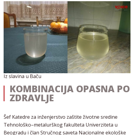
Iz slavina u Baču
KOMBINACIJA OPASNA PO
ZDRAVLJE
Šef Katedre za inženjerstvo zaštite životne sredine
Tehnološko–metalurškog fakulteta Univerziteta u
Beogradu i član Stručnog saveta Nacionalne ekološke