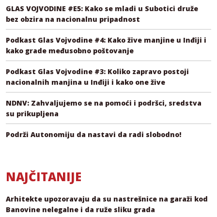
GLAS VOJVODINE #E5: Kako se mladi u Subotici druže
bez obzira na nacionalnu pripadnost
Podkast Glas Vojvodine #4: Kako žive manjine u Inđiji i
kako grade međusobno poštovanje
Podkast Glas Vojvodine #3: Koliko zapravo postoji
nacionalnih manjina u Inđiji i kako one žive
NDNV: Zahvaljujemo se na pomoći i podršci, sredstva
su prikupljena
Podrži Autonomiju da nastavi da radi slobodno!
NAJČITANIJE
Arhitekte upozoravaju da su nastrešnice na garaži kod
Banovine nelegalne i da ruže sliku grada