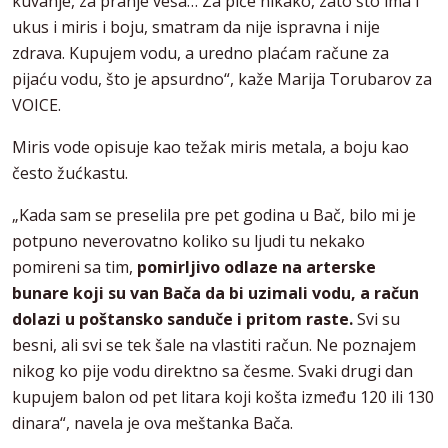
kuvanje, za pranje veša… Za piće nikako, zato što ima i
ukus i miris i boju, smatram da nije ispravna i nije
zdrava. Kupujem vodu, a uredno plaćam račune za
pijaću vodu, što je apsurdno“, kaže Marija Torubarov za
VOICE.
Miris vode opisuje kao težak miris metala, a boju kao
često žućkastu.
„Kada sam se preselila pre pet godina u Bač, bilo mi je
potpuno neverovatno koliko su ljudi tu nekako
pomireni sa tim,
pomirljivo odlaze na arterske
bunare koji su van Bača da bi uzimali vodu, a račun
dolazi u poštansko sanduče i pritom raste.
Svi su
besni, ali svi se tek šale na vlastiti račun. Ne poznajem
nikog ko pije vodu direktno sa česme. Svaki drugi dan
kupujem balon od pet litara koji košta između 120 ili 130
dinara“, navela je ova meštanka Bača.