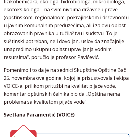
fizikohemičara, ekologa, hidrobiologa, mikrobiologa,
ekotoksikologa… na svim nivoima državne uprave
(opštinskom, regionalnom, pokrajinskom i državnom) i
u javnim komunalnim preduzećima, ali i za ovu oblast
obrazovanih pravnika u tužilaštvu i sudstvu. To je
suštinski potreban, ne i dovoljan, uslov da značajnije
unapredimo ukupnu oblast upravljanja vodnim
resursima“, poručio je profesor Pavićević.
Pomenimo i to da je na sednici Skupštine Opštine Bač
25. novembra ove godine, kojoj je prisustvovala i ekipa
VOICE-a, prilikom pritužbi na kvalitet pijaće vode,
komentar opštinskih čelnika bio da „Opština nema
problema sa kvalitetom pijaće vode“.
Svetlana Paramentić (VOICE)