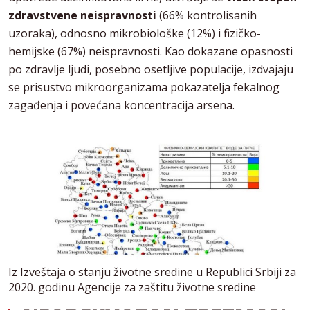
zdravstvene neispravnosti
(66% kontrolisanih
uzoraka), odnosno mikrobiološke (12%) i fizičko-
hemijske (67%) neispravnosti. Kao dokazane opasnosti
po zdravlje ljudi, posebno osetljive populacije, izdvajaju
se prisustvo mikroorganizama pokazatelja fekalnog
zagađenja i povećana koncentracija arsena.
Iz Izveštaja o stanju životne sredine u Republici Srbiji za
2020. godinu Agencije za zaštitu životne sredine