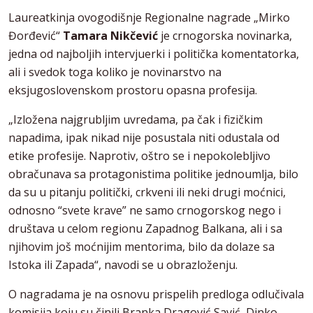
Laureatkinja ovogodišnje Regionalne nagrade „Mirko
Đorđević“
Tamara Nikčević
je crnogorska novinarka,
jedna od najboljih intervjuerki i politička komentatorka,
ali i svedok toga koliko je novinarstvo na
eksjugoslovenskom prostoru opasna profesija.
„Izložena najgrubljim uvredama, pa čak i fizičkim
napadima, ipak nikad nije posustala niti odustala od
etike profesije. Naprotiv, oštro se i nepokolebljivo
obračunava sa protagonistima politike jednoumlja, bilo
da su u pitanju politički, crkveni ili neki drugi moćnici,
odnosno “svete krave” ne samo crnogorskog nego i
društava u celom regionu Zapadnog Balkana, ali i sa
njihovim još moćnijim mentorima, bilo da dolaze sa
Istoka ili Zapada“, navodi se u obrazloženju.
O nagradama je na osnovu prispelih predloga odlučivala
komisija koju su činili Branka Dragović Savić, Dinko