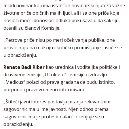
mladi novinar koji ima istančan novinarski njuh za važne
životne priče običnih malih ljudi, ali i za one priče koje
nosioci moći i donosioci odluka pokušavaju da sakriju,
ocenili su članovi Komisije.
„Petrove priče nisu po meri očekivanja publike, one
provociraju na reakciju i kritičko promišljanje“, ističe se
u obrazloženju.
Renata Bađi Ribar
kao urednica i voditeljka političke i
društvene emisije „U fokusu“ i emisije o zdravlju
„Medicus“ polazi od prava građana da budu istinito,
potpuno i pravovremeno informisani.
„Štiteći javni interes postavlja pitanja relevantnim
sagovornicima u ime javnosti. Njen odnos prema
sagovornicima je profesionalan“, ocenjuje se u
obrazloženju.