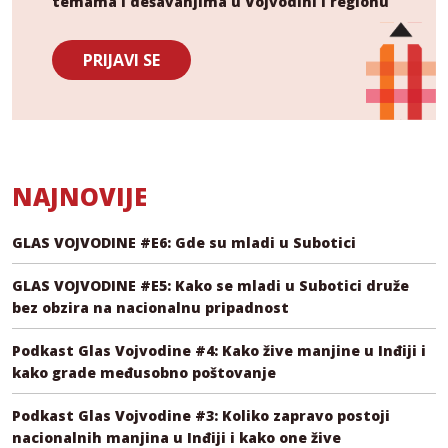
temama i dešavanjima u Vojvodini i regionu
PRIJAVI SE
NAJNOVIJE
GLAS VOJVODINE #E6: Gde su mladi u Subotici
GLAS VOJVODINE #E5: Kako se mladi u Subotici druže
bez obzira na nacionalnu pripadnost
Podkast Glas Vojvodine #4: Kako žive manjine u Inđiji i
kako grade međusobno poštovanje
Podkast Glas Vojvodine #3: Koliko zapravo postoji
nacionalnih manjina u Inđiji i kako one žive