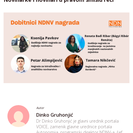
Autor
Dinko Gruhonjić
Dr Dinko Gruhonjić je glavni urednik portala
VOICE, zamenik glavne urednice portala
Autonomija, programski direktor NDNV-a, šef