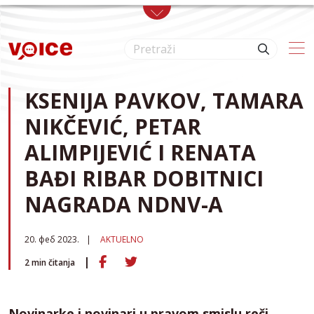
Skip to main content
KSENIJA PAVKOV, TAMARA
NIKČEVIĆ, PETAR
ALIMPIJEVIĆ I RENATA
BAĐI RIBAR DOBITNICI
NAGRADA NDNV-A
20. феб 2023.
AKTUELNO
2
min čitanja
Novinarke i novinari u pravom smislu reči