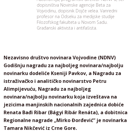
dopisništva Novinske agencije Beta za
Vojvodinu, dopisnik Dojče velea. Vanredni
profesor na Odseku za medijske studije
Filozofskog fakulteta u Novom Sadu.
Građanski aktivista i antifašista.
Nezavisno društvo novinara Vojvodine (NDNV)
Godišnju nagradu za najboljeg novinara/najbolju
novinarku dodeliće Kseniji Pavkov, a Nagradu za
istraživačko i analitičko novinarstvo Petru
Alimpijevuću, Nagradu za najboljeg
novinara/najbolju novinarku koja izveštava na
jezicima manjinskih nacionalnih zajednica dobiće
Renata Bađi Ribar (Bágyi Ribár Renáta), a dobitnica
Regionalne nagrade „Mirko Đorđević“ je novinarka
Tamara Nikčević iz Crne Gore.