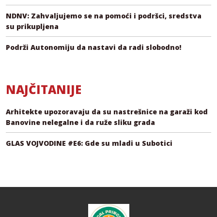
NDNV: Zahvaljujemo se na pomoći i podršci, sredstva
su prikupljena
Podrži Autonomiju da nastavi da radi slobodno!
NAJČITANIJE
Arhitekte upozoravaju da su nastrešnice na garaži kod
Banovine nelegalne i da ruže sliku grada
GLAS VOJVODINE #E6: Gde su mladi u Subotici