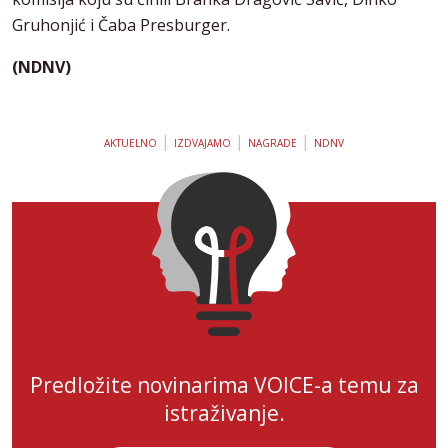
Gruhonjić i Čaba Presburger.
(NDNV)
|
|
|
AKTUELNO
IZDVAJAMO
NAGRADE
NDNV
Predložite novinarima VOICE-a temu za
istraživanje.