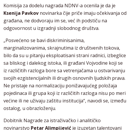
Komisija za dodelu nagrada NDNV-a ocenila je da je
Ksenija Pavkov
novinarka čije priče imaju očekivanja od
građana, ne dodvoraju im se, već ih podstiču na
odgovornost u izgradnji slobodnog društva.
„Posvećeno se bavi diskriminisanima,
marginalizovanima, skrajnutima iz društvenih tokova,
bilo da su u pitanju eksploatisani strani radnici, izbeglice
sa bliskog i dalekog istoka, ili građani Vojvodine koji se
iz različitih razloga bore sa vetrenjačama u ostvarivanju
svojih ezgistencijalnih ili drugih osnovnih ljudskih prava.
Ne pristaje na normalizaciju ponižavajućeg položaja
pojedinaca ili grupa koji iz različitih razloga nisu po meri
većine ili ne uživaju zaštitu institucija“, navodi se, između
ostalog, u obrazloženju.
Dobitnik Nagrade za istraživačko i analitičko
novinarstvo
Petar Alimpijević
je izuzetan talentovani