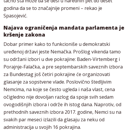
tačno šta može da se desi u narednih pet do deset
godina da se to značajnije promeni – rekao je
Spasojević.
Najava o
graničenja mandata parlamenta je
kršenje zakona
Dobar primer kako to funkcioniše u demokratski
uređenoj državi jeste Nemačka. Prošlog vikenda tamo
su održani izbori u dve pokrajine: Baden-Virtemberg i
Porajnje-Falačka, a pre septembarskih saveznih izbora
za Bundestag još četiri pokrajine će organizovati
glasanje za sopstvene vlade. Poslovično štedljivim
Nemcima, na koje se često ugleda i naša vlast, cena
očigledno nije dovoljan razlog da spoje svih sedam
ovogodišnjih izbora i održe ih istog dana. Naprotiv, od
prethodnih saveznih izbora 2017. godine, Nemci su na
svakih par meseci izlazili da glasaju za neku od
administracija u svojih 16 pokrajina.