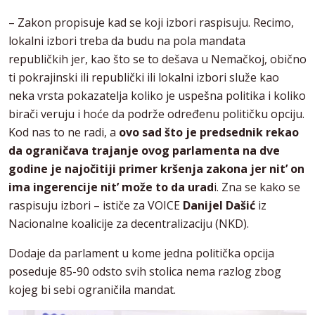
– Zakon propisuje kad se koji izbori raspisuju. Recimo,
lokalni izbori treba da budu na pola mandata
republičkih jer, kao što se to dešava u Nemačkoj, obično
ti pokrajinski ili republički ili lokalni izbori služe kao
neka vrsta pokazatelja koliko je uspešna politika i koliko
birači veruju i hoće da podrže određenu političku opciju.
Kod nas to ne radi, a
ovo sad što je predsednik rekao
da ograničava trajanje ovog parlamenta na dve
godine je najočitiji primer kršenja zakona jer nit’ on
ima ingerencije nit’ može to da urad
i. Zna se kako se
raspisuju izbori – ističe za VOICE
Danijel Dašić
iz
Nacionalne koalicije za decentralizaciju (NKD).
Dodaje da parlament u kome jedna politička opcija
poseduje 85-90 odsto svih stolica nema razlog zbog
kojeg bi sebi ograničila mandat.