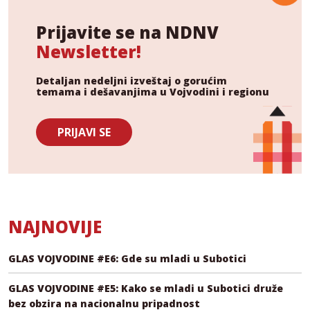
Prijavite se na NDNV
Newsletter!
Detaljan nedeljni izveštaj o gorućim
temama i dešavanjima u Vojvodini i regionu
PRIJAVI SE
NAJNOVIJE
GLAS VOJVODINE #E6: Gde su mladi u Subotici
GLAS VOJVODINE #E5: Kako se mladi u Subotici druže
bez obzira na nacionalnu pripadnost