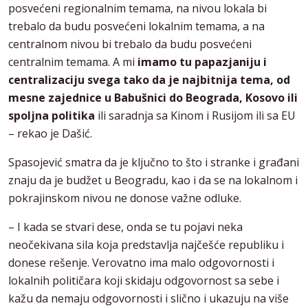
posvećeni regionalnim temama, na nivou lokala bi
trebalo da budu posvećeni lokalnim temama, a na
centralnom nivou bi trebalo da budu posvećeni
centralnim temama. A mi
imamo tu papazjaniju i
centralizaciju svega tako da je najbitnija tema, od
mesne zajednice u Babušnici do Beograda, Kosovo ili
spoljna politika
ili saradnja sa Kinom i Rusijom ili sa EU
– rekao je Dašić.
Spasojević smatra da je ključno to što i stranke i građani
znaju da je budžet u Beogradu, kao i da se na lokalnom i
pokrajinskom nivou ne donose važne odluke.
– I kada se stvari dese, onda se tu pojavi neka
neočekivana sila koja predstavlja najčešće republiku i
donese rešenje. Verovatno ima malo odgovornosti i
lokalnih političara koji skidaju odgovornost sa sebe i
kažu da nemaju odgovornosti i slično i ukazuju na više