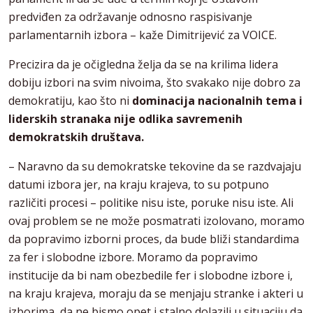
predviđen za održavanje odnosno raspisivanje
parlamentarnih izbora – kaže Dimitrijević za VOICE.
Precizira da je očigledna želja da se na krilima lidera
dobiju izbori na svim nivoima, što svakako nije dobro za
demokratiju, kao što ni
dominacija nacionalnih tema i
liderskih stranaka nije odlika savremenih
demokratskih društava.
– Naravno da su demokratske tekovine da se razdvajaju
datumi izbora jer, na kraju krajeva, to su potpuno
različiti procesi – politike nisu iste, poruke nisu iste. Ali
ovaj problem se ne može posmatrati izolovano, moramo
da popravimo izborni proces, da bude bliži standardima
za fer i slobodne izbore. Moramo da popravimo
institucije da bi nam obezbedile fer i slobodne izbore i,
na kraju krajeva, moraju da se menjaju stranke i akteri u
izborima, da ne bismo opet i stalno dolazili u situaciju da