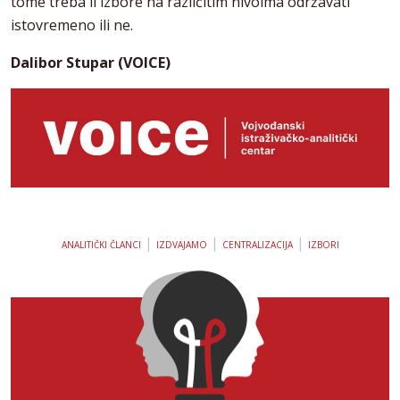
tome treba li izbore na različitim nivoima održavati
istovremeno ili ne.
Dalibor Stupar (VOICE)
|
|
|
ANALITIČKI ČLANCI
IZDVAJAMO
CENTRALIZACIJA
IZBORI