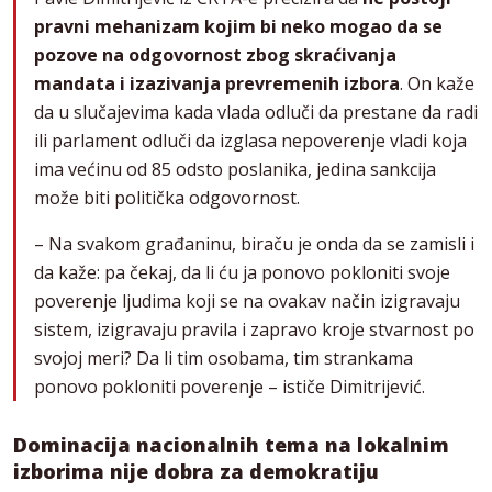
pravni mehanizam kojim bi neko mogao da se
pozove na odgovornost zbog skraćivanja
mandata i izazivanja prevremenih izbora
. On kaže
da u slučajevima kada vlada odluči da prestane da radi
ili parlament odluči da izglasa nepoverenje vladi koja
ima većinu od 85 odsto poslanika, jedina sankcija
može biti politička odgovornost.
– Na svakom građaninu, biraču je onda da se zamisli i
da kaže: pa čekaj, da li ću ja ponovo pokloniti svoje
poverenje ljudima koji se na ovakav način izigravaju
sistem, izigravaju pravila i zapravo kroje stvarnost po
svojoj meri? Da li tim osobama, tim strankama
ponovo pokloniti poverenje – ističe Dimitrijević.
Dominacija nacionalnih tema na lokalnim
izborima nije dobra za demokratiju