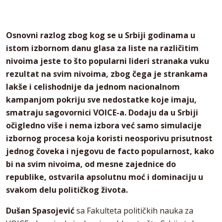
Osnovni razlog zbog kog se u Srbiji godinama u
istom izbornom danu glasa za liste na različitim
nivoima jeste to što popularni lideri stranaka vuku
rezultat na svim nivoima, zbog čega je strankama
lakše i celishodnije da jednom nacionalnom
kampanjom pokriju sve nedostatke koje imaju,
smatraju sagovornici VOICE-a. Dodaju da u Srbiji
očigledno više i nema izbora već samo simulacije
izbornog procesa koja koristi neosporivu prisutnost
jednog čoveka i njegovu de facto popularnost, kako
bi na svim nivoima, od mesne zajednice do
republike, ostvarila apsolutnu moć i dominaciju u
svakom delu političkog života.
Dušan Spasojević
sa Fakulteta političkih nauka za