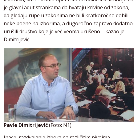
je glavni adut strankama da hvataju krivine od zakona,
da gledaju rupe u zakonima ne bi li kratkoročno dobili
neke poene na izborima, a dugoročno zapravo dodatno
urušili društvo koje je već veoma urušeno – kazao je
Dimitrijević.
Pavle Dimitrijević
(Foto: N1)
Inače, razdvajanje izbora na različitim nivoima