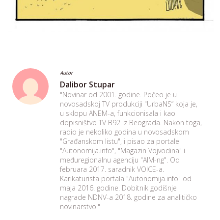
Autor
Dalibor Stupar
"Novinar od 2001. godine. Počeo je u
novosadskoj TV produkciji "UrbaNS” koja je,
u sklopu ANEM-a, funkcionisala i kao
dopisništvo TV B92 iz Beograda. Nakon toga,
radio je nekoliko godina u novosadskom
"Građanskom listu", i pisao za portale
"Autonomija.info", "Magazin Vojvodina" i
međuregionalnu agenciju "AIM-ng". Od
februara 2017. saradnik VOICE-a.
Karikaturista portala "Autonomija.info" od
maja 2016. godine. Dobitnik godišnje
nagrade NDNV-a 2018. godine za analitičko
novinarstvo."