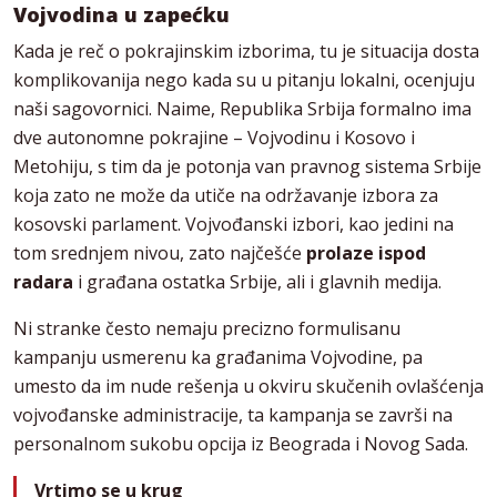
Vojvodina u zapećku
Kada je reč o pokrajinskim izborima, tu je situacija dosta
komplikovanija nego kada su u pitanju lokalni, ocenjuju
naši sagovornici. Naime, Republika Srbija formalno ima
dve autonomne pokrajine – Vojvodinu i Kosovo i
Metohiju, s tim da je potonja van pravnog sistema Srbije
koja zato ne može da utiče na održavanje izbora za
kosovski parlament. Vojvođanski izbori, kao jedini na
tom srednjem nivou, zato najčešće
prolaze ispod
radara
i građana ostatka Srbije, ali i glavnih medija.
Ni stranke često nemaju precizno formulisanu
kampanju usmerenu ka građanima Vojvodine, pa
umesto da im nude rešenja u okviru skučenih ovlašćenja
vojvođanske administracije, ta kampanja se završi na
personalnom sukobu opcija iz Beograda i Novog Sada.
Vrtimo se u krug