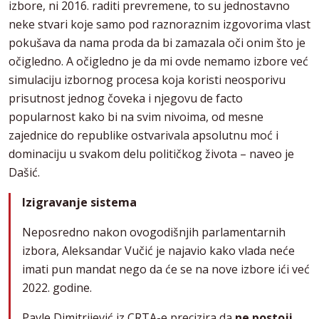
izbore, ni 2016. raditi prevremene, to su jednostavno
neke stvari koje samo pod raznoraznim izgovorima vlast
pokušava da nama proda da bi zamazala oči onim što je
očigledno. A očigledno je da mi ovde nemamo izbore već
simulaciju izbornog procesa koja koristi neosporivu
prisutnost jednog čoveka i njegovu de facto
popularnost kako bi na svim nivoima, od mesne
zajednice do republike ostvarivala apsolutnu moć i
dominaciju u svakom delu političkog života – naveo je
Dašić.
Izigravanje sistema
Neposredno nakon ovogodišnjih parlamentarnih
izbora, Aleksandar Vučić je najavio kako vlada neće
imati pun mandat nego da će se na nove izbore ići već
2022. godine.
Pavle Dimitrijević iz CRTA-e precizira da
ne postoji