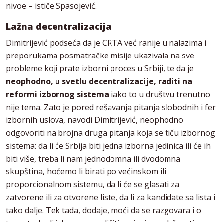
nivoe – ističe Spasojević.
Lažna decentralizacija
Dimitrijević podseća da je CRTA već ranije u nalazima i
preporukama posmatračke misije ukazivala na sve
probleme koji prate izborni proces u Srbiji, te da je
neophodno, u svetlu decentralizacije, raditi na
reformi izbornog sistema
iako to u društvu trenutno
nije tema. Zato je pored rešavanja pitanja slobodnih i fer
izbornih uslova, navodi Dimitrijević, neophodno
odgovoriti na brojna druga pitanja koja se tiču izbornog
sistema: da li će Srbija biti jedna izborna jedinica ili će ih
biti više, treba li nam jednodomna ili dvodomna
skupština, hoćemo li birati po većinskom ili
proporcionalnom sistemu, da li će se glasati za
zatvorene ili za otvorene liste, da li za kandidate sa lista i
tako dalje. Tek tada, dodaje, moći da se razgovara i o