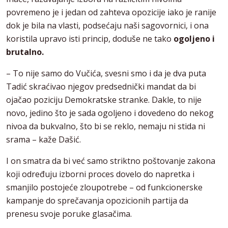
povremeno je i jedan od zahteva opozicije iako je ranije
dok je bila na vlasti, podsećaju naši sagovornici, i ona
koristila upravo isti princip, doduše ne tako
ogoljeno i
brutalno.
– To nije samo do Vučića, svesni smo i da je dva puta
Tadić skraćivao njegov predsednički mandat da bi
ojačao poziciju Demokratske stranke. Dakle, to nije
novo, jedino što je sada ogoljeno i dovedeno do nekog
nivoa da bukvalno, što bi se reklo, nemaju ni stida ni
srama – kaže Dašić.
I on smatra da bi već samo striktno poštovanje zakona
koji određuju izborni proces dovelo do napretka i
smanjilo postojeće zloupotrebe – od funkcionerske
kampanje do sprečavanja opozicionih partija da
prenesu svoje poruke glasačima.