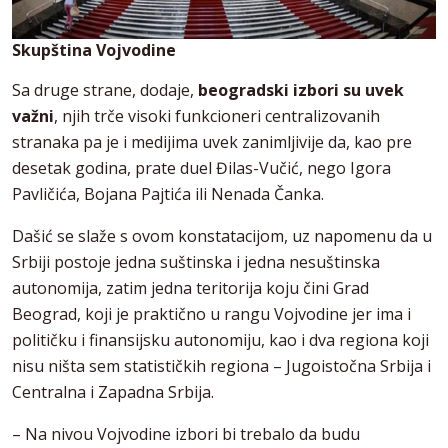
Skupština Vojvodine
Sa druge strane, dodaje,
beogradski izbori su uvek
važni
, njih trče visoki funkcioneri centralizovanih
stranaka pa je i medijima uvek zanimljivije da, kao pre
desetak godina, prate duel Đilas-Vučić, nego Igora
Pavličića, Bojana Pajtića ili Nenada Čanka.
Dašić se slaže s ovom konstatacijom, uz napomenu da u
Srbiji postoje jedna suštinska i jedna nesuštinska
autonomija, zatim jedna teritorija koju čini Grad
Beograd, koji je praktično u rangu Vojvodine jer ima i
političku i finansijsku autonomiju, kao i dva regiona koji
nisu ništa sem statističkih regiona – Jugoistočna Srbija i
Centralna i Zapadna Srbija.
– Na nivou Vojvodine izbori bi trebalo da budu