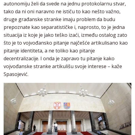
autonomiju želi da svede na jednu protokolarnu stvar,
tako da ni oni naravno ne ističu to kao nešto važno,
druge građanske stranke imaju problem da budu
prepoznate kao separatističke i, naprosto, to je jedna
situacija iz koje je jako teško izaći, između ostalog zato
što je to vojvođansko pitanje najčešće artikulisano kao
pitanje identiteta, a ne toliko kao pitanje
decentralizacije. I onda je zapravo tu pitanje kako
vojvođanske stranke artikulišu svoje interese – kaže
Spasojević.