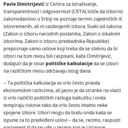
Pavle Dimitrijević
iz Centra za istraživanje,
transparentnost i odgovornost (CRTA) ističe da izborno
zakonodavstvo u Srbiji ne poznaje termin zajedničkih ili
istovremenih, ali ni razdvojenih izbora. Svaki od zakona
(Zakon o izboru narodnih poslanika, Zakon o lokalnim
izborima, Zakon o izboru predsednika Republike)
prepoznaje samo uslove koji treba da se steknu da bi
izbori na tom nivou bili raspisani, kaže Dimitrijević,
dodajući da je stvar
političke kalkulacije
da se izbori
na različitom nivou održavaju istog dana.
– Ta politička kalkulacija se vrlo često pravda
ekonomskim razlozima, ali jasno je da stranke na vlasti
iz vrlo različiti političkih razloga kalkulišu i onda
tempiraju rokove tako da vrlo često imamo neke
spojene izbore. Izbori mogu da budu onda kada se
ispune za to predviđeni uslovi – da se, recimo, raspusti
parlament ili da se uđe u termin koji je Ustavom