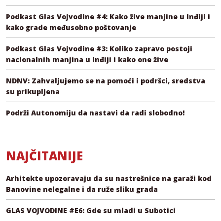
Podkast Glas Vojvodine #4: Kako žive manjine u Inđiji i
kako grade međusobno poštovanje
Podkast Glas Vojvodine #3: Koliko zapravo postoji
nacionalnih manjina u Inđiji i kako one žive
NDNV: Zahvaljujemo se na pomoći i podršci, sredstva
su prikupljena
Podrži Autonomiju da nastavi da radi slobodno!
NAJČITANIJE
Arhitekte upozoravaju da su nastrešnice na garaži kod
Banovine nelegalne i da ruže sliku grada
GLAS VOJVODINE #E6: Gde su mladi u Subotici