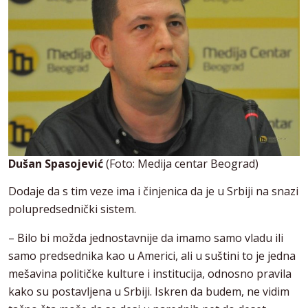
Dušan Spasojević
(Foto: Medija centar Beograd)
Dodaje da s tim veze ima i činjenica da je u Srbiji na snazi
polupredsednički sistem.
– Bilo bi možda jednostavnije da imamo samo vladu ili
samo predsednika kao u Americi, ali u suštini to je jedna
mešavina političke kulture i institucija, odnosno pravila
kako su postavljena u Srbiji. Iskren da budem, ne vidim