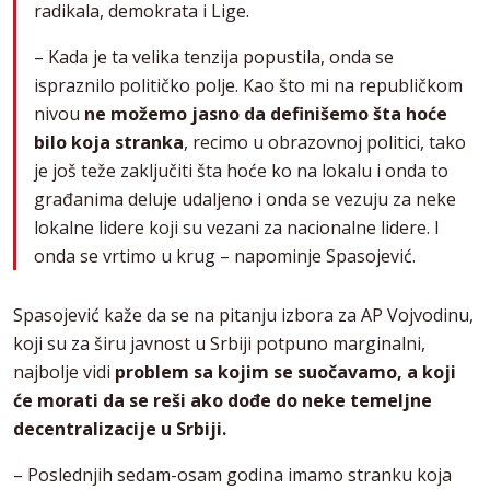
radikala, demokrata i Lige.
– Kada je ta velika tenzija popustila, onda se
ispraznilo političko polje. Kao što mi na republičkom
nivou
ne možemo jasno da definišemo šta hoće
bilo koja stranka
, recimo u obrazovnoj politici, tako
je još teže zaključiti šta hoće ko na lokalu i onda to
građanima deluje udaljeno i onda se vezuju za neke
lokalne lidere koji su vezani za nacionalne lidere. I
onda se vrtimo u krug – napominje Spasojević.
Spasojević kaže da se na pitanju izbora za AP Vojvodinu,
koji su za širu javnost u Srbiji potpuno marginalni,
najbolje vidi
problem sa kojim se suočavamo, a koji
će morati da se reši ako dođe do neke temeljne
decentralizacije u Srbiji.
– Poslednjih sedam-osam godina imamo stranku koja