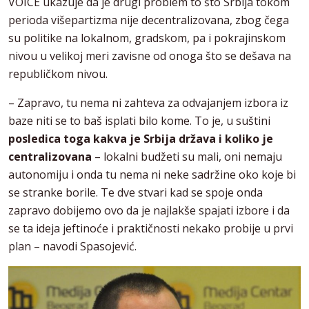
VOICE ukazuje da je drugi problem to što Srbija tokom
perioda višepartizma nije decentralizovana, zbog čega
su politike na lokalnom, gradskom, pa i pokrajinskom
nivou u velikoj meri zavisne od onoga što se dešava na
republičkom nivou.
– Zapravo, tu nema ni zahteva za odvajanjem izbora iz
baze niti se to baš isplati bilo kome. To je, u suštini
posledica toga kakva je Srbija država i koliko je
centralizovana
– lokalni budžeti su mali, oni nemaju
autonomiju i onda tu nema ni neke sadržine oko koje bi
se stranke borile. Te dve stvari kad se spoje onda
zapravo dobijemo ovo da je najlakše spajati izbore i da
se ta ideja jeftinoće i praktičnosti nekako probije u prvi
plan – navodi Spasojević.