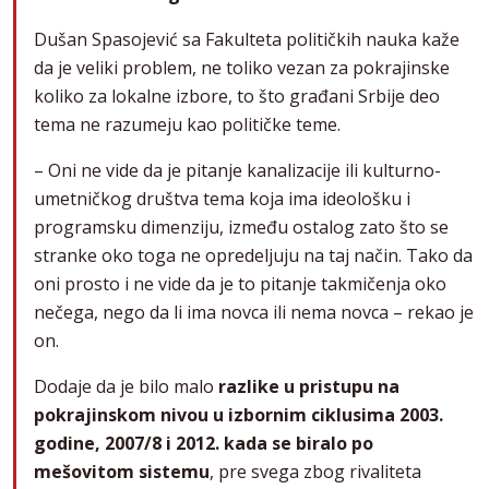
Dušan Spasojević sa Fakulteta političkih nauka kaže
da je veliki problem, ne toliko vezan za pokrajinske
koliko za lokalne izbore, to što građani Srbije deo
tema ne razumeju kao političke teme.
– Oni ne vide da je pitanje kanalizacije ili kulturno-
umetničkog društva tema koja ima ideološku i
programsku dimenziju, između ostalog zato što se
stranke oko toga ne opredeljuju na taj način. Tako da
oni prosto i ne vide da je to pitanje takmičenja oko
nečega, nego da li ima novca ili nema novca – rekao je
on.
Dodaje da je bilo malo
razlike u pristupu na
pokrajinskom nivou u izbornim ciklusima 2003.
godine, 2007/8 i 2012. kada se biralo po
mešovitom sistemu
, pre svega zbog rivaliteta