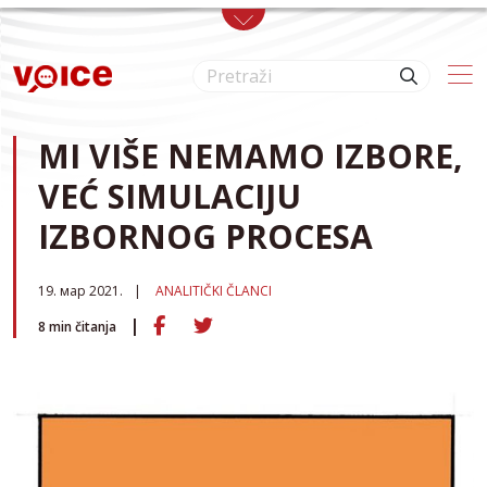
Skip to main content
MI VIŠE NEMAMO IZBORE,
VEĆ SIMULACIJU
IZBORNOG PROCESA
19. мар 2021.
ANALITIČKI ČLANCI
8
min čitanja