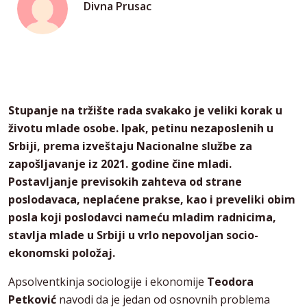
Divna Prusac
Stupanje na tržište rada svakako je veliki korak u
životu mlade osobe. Ipak, petinu nezaposlenih u
Srbiji, prema izveštaju Nacionalne službe za
zapošljavanje iz 2021. godine čine mladi.
Postavljanje previsokih zahteva od strane
poslodavaca, neplaćene prakse, kao i preveliki obim
posla koji poslodavci nameću mladim radnicima,
stavlja mlade u Srbiji u vrlo nepovoljan socio-
ekonomski položaj.
Apsolventkinja sociologije i ekonomije
Teodora
Petković
navodi da je jedan od osnovnih problema