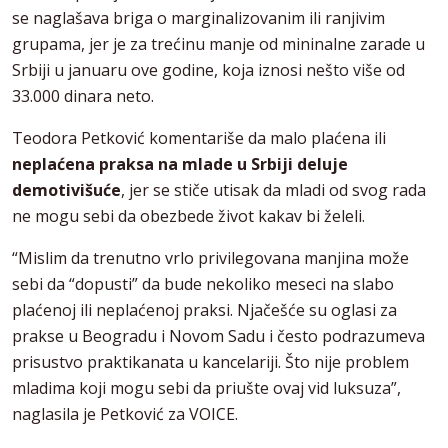
se naglašava briga o marginalizovanim ili ranjivim
grupama, jer je za trećinu manje od mininalne zarade u
Srbiji u januaru ove godine, koja iznosi nešto više od
33.000 dinara neto.
Teodora Petković komentariše da malo plaćena ili
neplaćena praksa na mlade u Srbiji deluje
demotivišuće
, jer se stiče utisak da mladi od svog rada
ne mogu sebi da obezbede život kakav bi želeli.
“Mislim da trenutno vrlo privilegovana manjina može
sebi da “dopusti” da bude nekoliko meseci na slabo
plaćenoj ili neplaćenoj praksi. Njačešće su oglasi za
prakse u Beogradu i Novom Sadu i često podrazumeva
prisustvo praktikanata u kancelariji. Što nije problem
mladima koji mogu sebi da priušte ovaj vid luksuza”,
naglasila je Petković za VOICE.