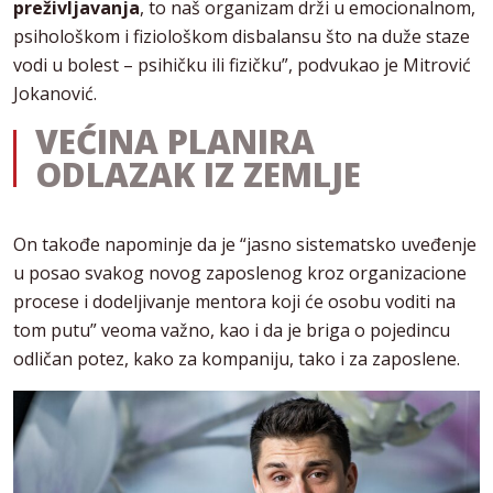
preživljavanja
, to naš organizam drži u emocionalnom,
psihološkom i fiziološkom disbalansu što na duže staze
vodi u bolest – psihičku ili fizičku”, podvukao je Mitrović
Jokanović.
VEĆINA PLANIRA
ODLAZAK IZ ZEMLJE
On takođe napominje da je “jasno sistematsko uveđenje
u posao svakog novog zaposlenog kroz organizacione
procese i dodeljivanje mentora koji će osobu voditi na
tom putu” veoma važno, kao i da je briga o pojedincu
odličan potez, kako za kompaniju, tako i za zaposlene.