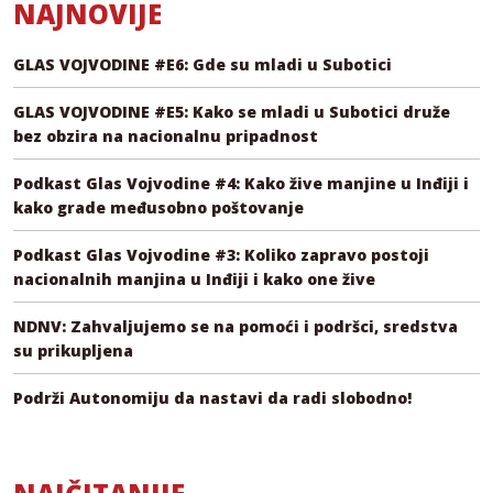
NAJNOVIJE
GLAS VOJVODINE #E6: Gde su mladi u Subotici
GLAS VOJVODINE #E5: Kako se mladi u Subotici druže
bez obzira na nacionalnu pripadnost
Podkast Glas Vojvodine #4: Kako žive manjine u Inđiji i
kako grade međusobno poštovanje
Podkast Glas Vojvodine #3: Koliko zapravo postoji
nacionalnih manjina u Inđiji i kako one žive
NDNV: Zahvaljujemo se na pomoći i podršci, sredstva
su prikupljena
Podrži Autonomiju da nastavi da radi slobodno!