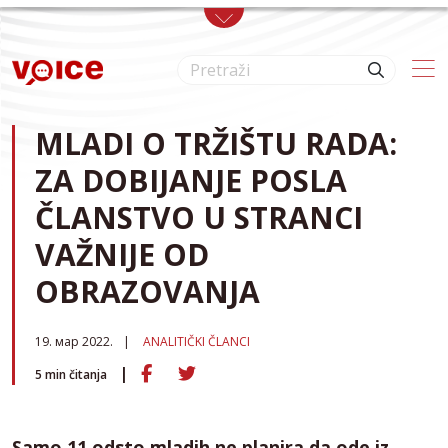
Skip to main content
MLADI O TRŽIŠTU RADA:
ZA DOBIJANJE POSLA
ČLANSTVO U STRANCI
VAŽNIJE OD
OBRAZOVANJA
19. мар 2022.
ANALITIČKI ČLANCI
5
min čitanja
Samo 11 odsto mladih ne planira da ode iz