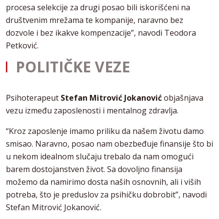
procesa selekcije za drugi posao bili iskorišćeni na
društvenim mrežama te kompanije, naravno bez
dozvole i bez ikakve kompenzacije”, navodi Teodora
Petković.
POLITIČKE VEZE
Psihoterapeut
Stefan Mitrović Jokanović
objašnjava
vezu između zaposlenosti i mentalnog zdravlja.
“Kroz zaposlenje imamo priliku da našem životu damo
smisao. Naravno, posao nam obezbeđuje finansije što bi
u nekom idealnom slučaju trebalo da nam omogući
barem dostojanstven život. Sa dovoljno finansija
možemo da namirimo dosta naših osnovnih, ali i viših
potreba, što je preduslov za psihičku dobrobit”, navodi
Stefan Mitrović Jokanović.