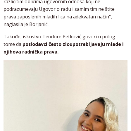
različitim oblicima ugovornih odnosa koji ne
podrazumevaju Ugovor o radu i samim tim ne štite
prava zaposlenih mladih lica na adekvatan način”,
naglasila je Borjanić.
Takođe, iskustvo Teodore Petković govori u prilog
tome da
poslodavci često zloupotrebljavaju mlade i
njihova radnička prava.