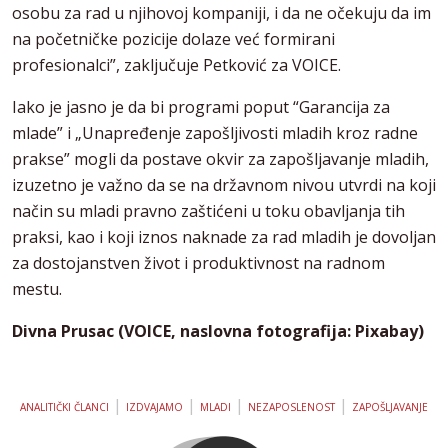
osobu za rad u njihovoj kompaniji, i da ne očekuju da im
na početničke pozicije dolaze već formirani
profesionalci”, zaključuje Petković za VOICE.
Iako je jasno je da bi programi poput “Garancija za
mlade” i „Unapređenje zapošljivosti mladih kroz radne
prakse” mogli da postave okvir za zapošljavanje mladih,
izuzetno je važno da se na državnom nivou utvrdi na koji
način su mladi pravno zaštićeni u toku obavljanja tih
praksi, kao i koji iznos naknade za rad mladih je dovoljan
za dostojanstven život i produktivnost na radnom
mestu.
Divna Prusac (VOICE, naslovna fotografija: Pixabay)
|
|
|
|
ANALITIČKI ČLANCI
IZDVAJAMO
MLADI
NEZAPOSLENOST
ZAPOŠLJAVANJE