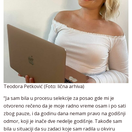
Teodora Petković (Foto: lična arhiva)
“Ja sam bila u procesu selekcije za posao gde mi je
otvoreno rečeno da je moje radno vreme osam i po sati
zbog pauze, i da godinu dana nemam pravo na godišnji
odmor, koji je inače dve nedelje godišnje. Takođe sam
bila u situaciji da su zadaci koje sam radila u okviru