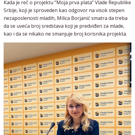
Kada je reč o projektu “Moja prva plata” Vlade Republike
Srbije, koji je sproveden kao odgovor na visok stepen
nezaposlenosti mladih, Milica Borjanić smatra da treba
da se uveća broj sredstava koji je predviđen za mlade,
kao i da se nikako ne smanjuje broj korisnika projekta.