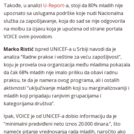
Takođe, u analizi
U-Report
-a, stoji da 80% mladih nije
upoznato sa uslugama podrške koje nudi Nacionalna
služba za zapošljavanje, koja do sad se nije odgovorila
na molbu za izjavu koja je upućena od strane portala
VOICE ovim povodom.
Marko Ristić
ispred UNICEF-a u Srbiji navodi da je
analiza “Radne prakse i veštine za veću zapošljivost”,
koju je provela ova organizacija među mladima pokazala
da čak 68% mladih nije imalo priliku da obavi radnu
praksu, te da je namera ovog programa, ali i ostalih
aktivnosti “uključivanje mladih koji su marginalizovaniji i
mladih koji pripadaju ranjivim grupacijama i
kategorijama društva”.
Ipak, VOICE je od UNICEF-a dobio informaciju da je
“minimalni predviđeni neto iznos 20.000 dinara.”, što
nameće pitanje vrednovanja rada mladih, naročito ako