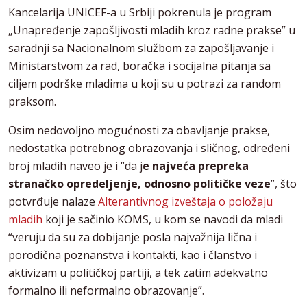
Kancelarija UNICEF-a u Srbiji pokrenula je program
„Unapređenje zapošljivosti mladih kroz radne prakse” u
saradnji sa Nacionalnom službom za zapošljavanje i
Ministarstvom za rad, boračka i socijalna pitanja sa
ciljem podrške mladima u koji su u potrazi za random
praksom.
Osim nedovoljno mogućnosti za obavljanje prakse,
nedostatka potrebnog obrazovanja i sličnog, određeni
broj mladih naveo je i “da j
e najveća prepreka
stranačko opredeljenje, odnosno političke veze
”, što
potvrđuje nalaze
Alterantivnog izveštaja o položaju
mladih
koji je sačinio KOMS, u kom se navodi da mladi
“veruju da su za dobijanje posla najvažnija lična i
porodična poznanstva i kontakti, kao i članstvo i
aktivizam u političkoj partiji, a tek zatim adekvatno
formalno ili neformalno obrazovanje”.