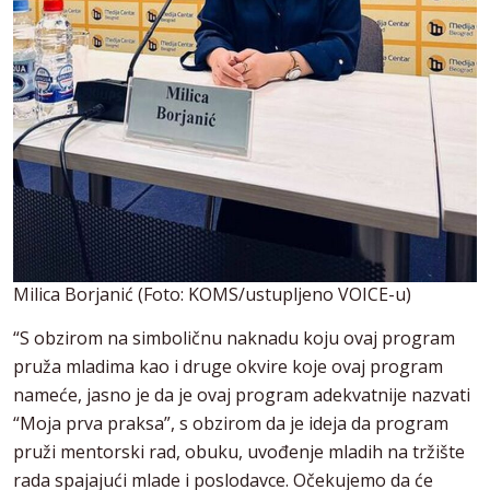
Milica Borjanić (Foto: KOMS/ustupljeno VOICE-u)
“S obzirom na simboličnu naknadu koju ovaj program
pruža mladima kao i druge okvire koje ovaj program
nameće, jasno je da je ovaj program adekvatnije nazvati
“Moja prva praksa”, s obzirom da je ideja da program
pruži mentorski rad, obuku, uvođenje mladih na tržište
rada spajajući mlade i poslodavce. Očekujemo da će