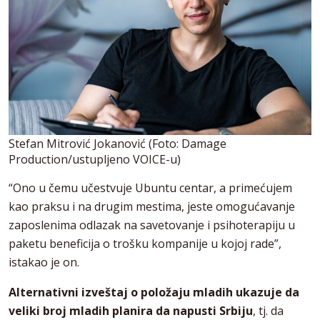
Stefan Mitrović Jokanović (Foto: Damage
Production/ustupljeno VOICE-u)
“Ono u čemu učestvuje Ubuntu centar, a primećujem
kao praksu i na drugim mestima, jeste omogućavanje
zaposlenima odlazak na savetovanje i psihoterapiju u
paketu beneficija o trošku kompanije u kojoj rade”,
istakao je on.
Alternativni izveštaj o položaju mladih ukazuje da
veliki broj mladih planira da napusti Srbiju
, tj. da