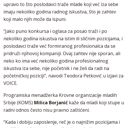
upravo to što poslodavci traže mlade koji već iza sebe
imaju nekoliko godina radnog iskustva, što je zahtev
koji malo njih može da ispuni.
“Jako puno konkursa i oglasa za posao traži i po
nekoliko godina iskustva na istim ili sličnim pozicijama, i
poslodavci traže već formiranog profesionalca da se
pridruži njihovoj kompaniji. Ovaj zahtev nije sporan, ali
neko ko ima već nekoliko godina profesionalnog
iskustva iza sebe, nije početnik i ne želi da radi na
početničkoj poziciji”, navodi Teodora Petković u izjavi za
VOICE.
Programska menadžerka Krovne organizacije mladih
Srbije (KOMS)
Milica Borjanić
kaže da mladi koji stupe u
radni odnos često nisu pravno zaštićeni.
“Kada i dobiju zaposlenje, reč je o najnižim pozicijama i