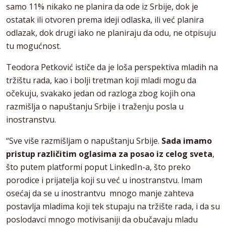
samo 11% nikako ne planira da ode iz Srbije, dok je
ostatak ili otvoren prema ideji odlaska, ili već planira
odlazak, dok drugi iako ne planiraju da odu, ne otpisuju
tu mogućnost.
Teodora Petković ističe da je loša perspektiva mladih na
tržištu rada, kao i bolji tretman koji mladi mogu da
očekuju, svakako jedan od razloga zbog kojih ona
razmišlja o napuštanju Srbije i traženju posla u
inostranstvu.
“Sve više razmišljam o napuštanju Srbije.
Sada imamo
pristup različitim oglasima za posao iz celog sveta
,
što putem platformi poput LinkedIn-a, što preko
porodice i prijatelja koji su već u inostranstvu. Imam
osećaj da se u inostrantvu mnogo manje zahteva
postavlja mladima koji tek stupaju na tržište rada, i da su
poslodavci mnogo motivisaniji da obučavaju mladu