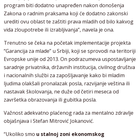
program biti dodatno unapređen nakon donošenja
Zakona o radnim praksama koji će dodatno zakonski
urediti ovu oblast te zaštiti prava mladih od bilo kakvog
vida zloupotrebe ili izrabljivanja”, navela je ona.
Trenutno se čeka na početak implementacije projekta
“Garancija za mlade” u Srbiji, koji se sprovodi na teritoriji
Evropske unije od 2013. On podrazumeva uspostavljanje
saradnje privatnika, državnih institucija, civilnog društva
i nacionalnih službi za zapošljavanje kako bi mladim
ljudima olakšali pronalazak posla, razvijanje veština ili
nastavak školovanja, ne duže od četiri meseca od
završetka obrazovanja ili gubitka posla.
Važnost adekvatno plaćenog rada za mentalno zdravlje
objašnjava i Stefan Mitrović Jokanović.
“Ukoliko smo
u stalnoj zoni ekonomskog