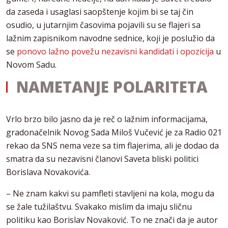
da zaseda i usaglasi saopštenje kojim bi se taj čin
osudio, u jutarnjim časovima pojavili su se flajeri sa
lažnim zapisnikom navodne sednice, koji je poslužio da
se
ponovo lažno povežu nezavisni kandidati i opozicija
u
Novom Sadu.
NAMETANJE POLARITETA
Vrlo brzo bilo jasno da je reč o lažnim informacijama,
gradonačelnik Novog Sada Miloš Vučević je za Radio 021
rekao da SNS nema veze sa tim flajerima, ali je dodao da
smatra da su nezavisni članovi Saveta bliski politici
Borislava Novakovića.
– Ne znam kakvi su pamfleti stavljeni na kola, mogu da
se žale tužilaštvu. Svakako mislim da imaju sličnu
politiku kao Borislav Novaković. To ne znači da je autor