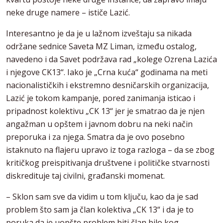
neke druge namere – ističe Lazić.
Interesantno je da je u lažnom izveštaju sa nikada
održane sednice Saveta MZ Liman, između ostalog,
navedeno i da Savet podržava rad „kolege Ozrena Lazića
i njegove CK13“. Iako je „Crna kuća“ godinama na meti
nacionalističkih i ekstremno desničarskih organizacija,
Lazić je tokom kampanje, pored zanimanja isticao i
pripadnost kolektivu „CK 13“ jer je smatrao da je njen
angažman u opštem i javnom dobru na neki način
preporuka i za njega. Smatra da je ovo posebno
istaknuto na flajeru upravo iz toga razloga – da se zbog
kritičkog preispitivanja društvene i političke stvarnosti
diskredituje taj civilni, građanski momenat.
– Sklon sam sve da vidim u tom ključu, kao da je sad
problem što sam ja član kolektiva „CK 13“ i da je to
poruka da je uopšte problem biti član bilo kog