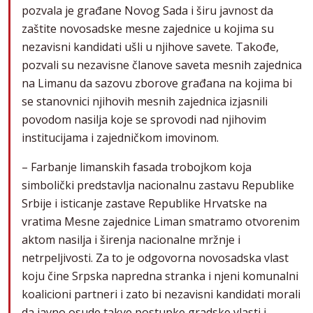
pozvala je građane Novog Sada i širu javnost da
zaštite novosadske mesne zajednice u kojima su
nezavisni kandidati ušli u njihove savete. Takođe,
pozvali su nezavisne članove saveta mesnih zajednica
na Limanu da sazovu zborove građana na kojima bi
se stanovnici njihovih mesnih zajednica izjasnili
povodom nasilja koje se sprovodi nad njihovim
institucijama i zajedničkom imovinom.
– Farbanje limanskih fasada trobojkom koja
simbolički predstavlja nacionalnu zastavu Republike
Srbije i isticanje zastave Republike Hrvatske na
vratima Mesne zajednice Liman smatramo otvorenim
aktom nasilja i širenja nacionalne mržnje i
netrpeljivosti. Za to je odgovorna novosadska vlast
koju čine Srpska napredna stranka i njeni komunalni
koalicioni partneri i zato bi nezavisni kandidati morali
da javno osude takve postupke gradske vlasti i