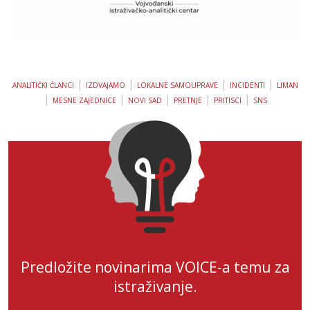
|
|
|
|
ANALITIČKI ČLANCI
IZDVAJAMO
LOKALNE SAMOUPRAVE
INCIDENTI
LIMAN
|
|
|
|
|
MESNE ZAJEDNICE
NOVI SAD
PRETNJE
PRITISCI
SNS
Predložite novinarima VOICE-a temu za
istraživanje.