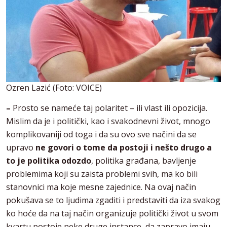
Ozren Lazić (Foto: VOICE)
–
Prosto se nameće taj polaritet – ili vlast ili opozicija.
Mislim da je i politički, kao i svakodnevni život, mnogo
komplikovaniji od toga i da su ovo sve načini da se
upravo
ne govori o tome da postoji i nešto drugo
a
to je politika odozdo
, politika građana, bavljenje
problemima koji su zaista problemi svih, ma ko bili
stanovnici ma koje mesne zajednice. Na ovaj način
pokušava se to ljudima zgaditi i predstaviti da iza svakog
ko hoće da na taj način organizuje politički život u svom
kvartu postoje neke druge instance, da zapravo imaju