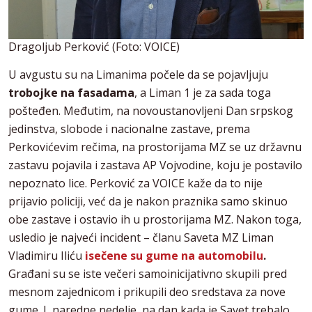
Dragoljub Perković (Foto: VOICE)
U avgustu su na Limanima počele da se pojavljuju
trobojke na fasadama
, a Liman 1 je za sada toga
pošteđen. Međutim, na novoustanovljeni Dan srpskog
jedinstva, slobode i nacionalne zastave, prema
Perkovićevim rečima, na prostorijama MZ se uz državnu
zastavu pojavila i zastava AP Vojvodine, koju je postavilo
nepoznato lice. Perković za VOICE kaže da to nije
prijavio policiji, već da je nakon praznika samo skinuo
obe zastave i ostavio ih u prostorijama MZ. Nakon toga,
usledio je najveći incident – članu Saveta MZ Liman
Vladimiru Iliću
isečene su gume na automobilu
.
Građani su se iste večeri samoinicijativno skupili pred
mesnom zajednicom i prikupili deo sredstava za nove
gume. I, naredne nedelje, na dan kada je Savet trebalo