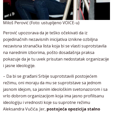
Miloš Perović (Foto: ustupljeno VOICE-u)
Perović upozorava da je teško očekivati da iz
pojedinačnih nezavisnih inicijativa iznikne ozbiljna
nezavisna stranačka lista koja bi se vlasti suprotstavila
na narednim izborima, pošto dosadašnja praksa
pokazuje da je tu uvek prisutan nedostatak organizacije
i jasne ideologije.
– Da bi se građani Srbije suprotstavili postojećem
režimu, oni moraju da mu se suprotstave sa jednom
jasnom idejom, sa jasnim ideološkim svetonazorom i sa
vrlo dobrom organizacijom koja ima jasno profilisanu
ideologiju i vrednosti koje su suprotne režimu
Aleksandra Vučića. Jer,
postojeća opozicija stalno