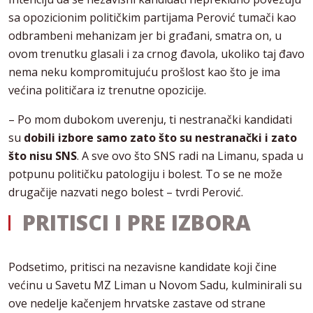
sa opozicionim političkim partijama Perović tumači kao
odbrambeni mehanizam jer bi građani, smatra on, u
ovom trenutku glasali i za crnog đavola, ukoliko taj đavo
nema neku kompromitujuću prošlost kao što je ima
većina političara iz trenutne opozicije.
– Po mom dubokom uverenju, ti nestranački kandidati
su
dobili izbore samo zato što su nestranački i zato
što nisu SNS
. A sve ovo što SNS radi na Limanu, spada u
potpunu političku patologiju i bolest. To se ne može
drugačije nazvati nego bolest – tvrdi Perović.
PRITISCI I PRE IZBORA
Podsetimo, pritisci na nezavisne kandidate koji čine
većinu u Savetu MZ Liman u Novom Sadu, kulminirali su
ove nedelje kačenjem hrvatske zastave od strane