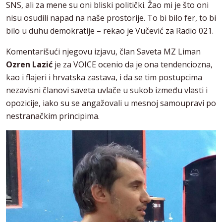
SNS, ali za mene su oni bliski politički. Žao mi je što oni
nisu osudili napad na naše prostorije. To bi bilo fer, to bi
bilo u duhu demokratije – rekao je Vučević za Radio 021.
Komentarišući njegovu izjavu, član Saveta MZ Liman
Ozren Lazić
je za VOICE ocenio da je ona tendenciozna,
kao i flajeri i hrvatska zastava, i da se tim postupcima
nezavisni članovi saveta uvlače u sukob između vlasti i
opozicije, iako su se angažovali u mesnoj samoupravi po
nestranačkim principima.