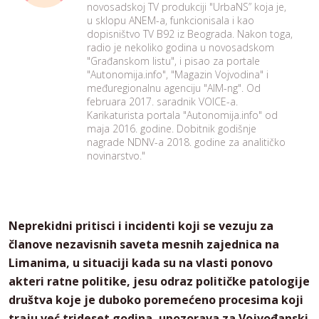
novosadskoj TV produkciji "UrbaNS” koja je,
u sklopu ANEM-a, funkcionisala i kao
dopisništvo TV B92 iz Beograda. Nakon toga,
radio je nekoliko godina u novosadskom
"Građanskom listu", i pisao za portale
"Autonomija.info", "Magazin Vojvodina" i
međuregionalnu agenciju "AIM-ng". Od
februara 2017. saradnik VOICE-a.
Karikaturista portala "Autonomija.info" od
maja 2016. godine. Dobitnik godišnje
nagrade NDNV-a 2018. godine za analitičko
novinarstvo."
Neprekidni pritisci i incidenti koji se vezuju za
članove nezavisnih saveta mesnih zajednica na
Limanima, u situaciji kada su na vlasti ponovo
akteri ratne politike, jesu odraz političke patologije
društva koje je duboko poremećeno procesima koji
traju već trideset godina, upozorava za Vojvođanski