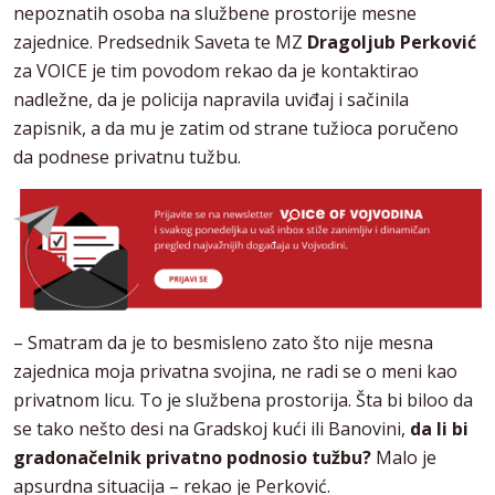
nepoznatih osoba na službene prostorije mesne
zajednice. Predsednik Saveta te MZ
Dragoljub Perković
za VOICE je tim povodom rekao da je kontaktirao
nadležne, da je policija napravila uviđaj i sačinila
zapisnik, a da mu je zatim od strane tužioca poručeno
da podnese privatnu tužbu.
– Smatram da je to besmisleno zato što nije mesna
zajednica moja privatna svojina, ne radi se o meni kao
privatnom licu. To je službena prostorija. Šta bi biloo da
se tako nešto desi na Gradskoj kući ili Banovini,
da li bi
gradonačelnik privatno podnosio tužbu?
Malo je
apsurdna situacija – rekao je Perković.