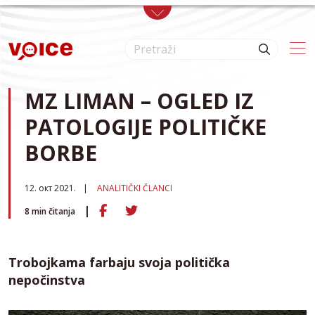
Skip to main content
MZ LIMAN – OGLED IZ
PATOLOGIJE POLITIČKE
BORBE
12. окт 2021.
ANALITIČKI ČLANCI
8
min čitanja
Trobojkama farbaju svoja politička
nepočinstva