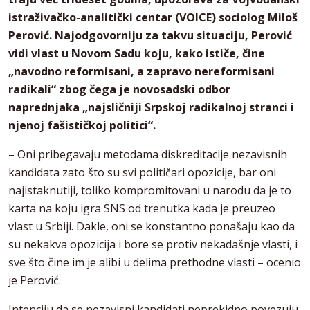
istraživačko-analitički centar (VOICE) sociolog Miloš
Perović. Najodgovorniju za takvu situaciju, Perović
vidi vlast u Novom Sadu koju, kako ističe, čine
„navodno reformisani, a zapravo nereformisani
radikali“ zbog čega je novosadski odbor
naprednjaka „najsličniji Srpskoj radikalnoj stranci i
njenoj fašističkoj politici“.
– Oni pribegavaju metodama diskreditacije nezavisnih
kandidata zato što su svi političari opozicije, bar oni
najistaknutiji, toliko kompromitovani u narodu da je to
karta na koju igra SNS od trenutka kada je preuzeo
vlast u Srbiji. Dakle, oni se konstantno ponašaju kao da
su nekakva opozicija i bore se protiv nekadašnje vlasti, i
sve što čine im je alibi u delima prethodne vlasti – ocenio
je Perović.
Intenciju da se nezavisni kandidati neprekidno povezuju