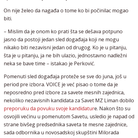
On nije želeo da nagađa o tome ko bi počinilac mogao
biti.
– Mislim da je onom ko prati šta se dešava potpuno
jasno da postoji jedan sled događaja koji ne mogu
nikako biti nezavisni jedan od drugog. Ko je u pitanju,
šta je u pitanju, ja ne bih ulazio, jednostavno nadležni
neka se bave time – istakao je Perković.
Pomenuti sled događaja proteže se sve do juna, još u
period pre izbora. VOICE je već pisao o tome da je
neposredno pred izbore za savete mesnih zajednica,
nekoliko nezavisnih kandidata za Savet MZ Liman dobilo
preporuku da povuku svoje kandidatur
e. Nakon što su
osvojili većinu u pomenutom Savetu, usledio je napad od
strane bivšeg predsednika saveta te mesne zajednice,
sada odbornika u novosadskoj skupštini Milorada