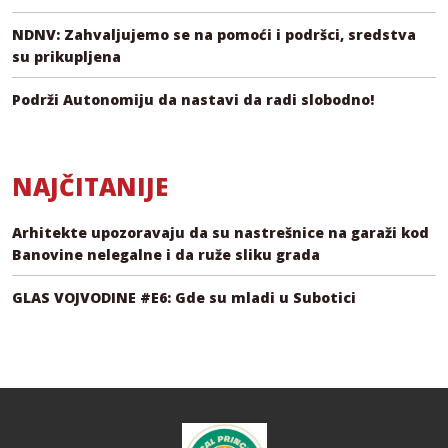
NDNV: Zahvaljujemo se na pomoći i podršci, sredstva
su prikupljena
Podrži Autonomiju da nastavi da radi slobodno!
NAJČITANIJE
Arhitekte upozoravaju da su nastrešnice na garaži kod
Banovine nelegalne i da ruže sliku grada
GLAS VOJVODINE #E6: Gde su mladi u Subotici