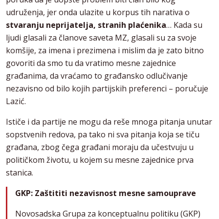
udruženja, jer onda ulazite u korpus tih narativa o
stvaranju neprijatelja, stranih plaćenika
… Kada su
ljudi glasali za članove saveta MZ, glasali su za svoje
komšije, za imena i prezimena i mislim da je zato bitno
govoriti da smo tu da vratimo mesne zajednice
građanima, da vraćamo to građansko odlučivanje
nezavisno od bilo kojih partijskih preferenci – poručuje
Lazić.
Ističe i da partije ne mogu da reše mnoga pitanja unutar
sopstvenih redova, pa tako ni sva pitanja koja se tiču
građana, zbog čega građani moraju da učestvuju u
političkom životu, u kojem su mesne zajednice prva
stanica.
GKP: Zaštititi nezavisnost mesne samouprave
Novosadska Grupa za konceptualnu politiku (GKP)