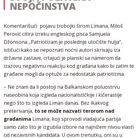
NEPOČINSTVA
Komentarišući pojavu trobojki širom Limana, Miloš
Perović citira izreku engleskog pisca Samjuela
Džonsona „Patriotizam je poslednje utočište hulja“,
ističući kako se nepoznati noćni autori skrivaju iza
državne zastave, crtajući je planski sa namerom da
izazovu negativnu reakciju kod građana kako bi zatim te
građane mogli da optuže za nedostatak patriotizma.
– Ne znam da li postoji na Balkanskom poluostrvu
naseobina koja izgleda nacionalističkije i kičerastije
nego što to izgleda Liman danas. Bez ikakvog
preterivanja,
to se može nazvati terorom nad
građanima
Limana, koji sprovodi vladajuća partija
samo zato što je izgubila izbore na najnižem nivou vlasti
od nezavisnih kandidata. U ovom trenutku, oni su u