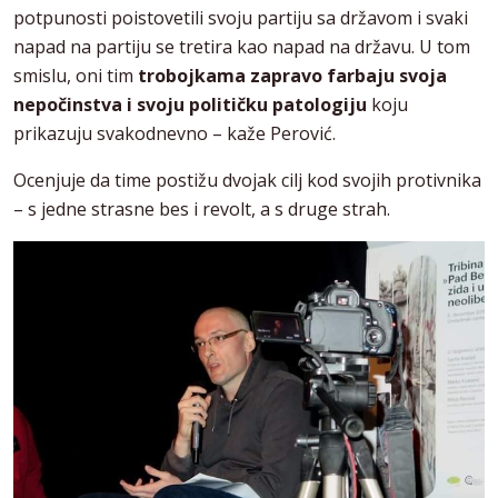
potpunosti poistovetili svoju partiju sa državom i svaki
napad na partiju se tretira kao napad na državu. U tom
smislu, oni tim
trobojkama zapravo farbaju svoja
nepočinstva i svoju političku patologiju
koju
prikazuju svakodnevno – kaže Perović.
Ocenjuje da time postižu dvojak cilj kod svojih protivnika
– s jedne strasne bes i revolt, a s druge strah.