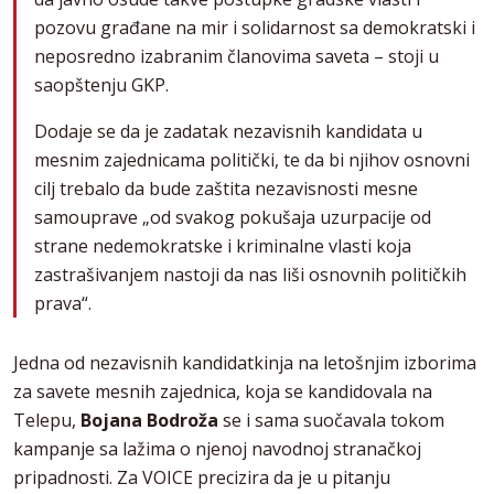
pozovu građane na mir i solidarnost sa demokratski i
neposredno izabranim članovima saveta – stoji u
saopštenju GKP.
Dodaje se da je zadatak nezavisnih kandidata u
mesnim zajednicama politički, te da bi njihov osnovni
cilj trebalo da bude zaštita nezavisnosti mesne
samouprave „od svakog pokušaja uzurpacije od
strane nedemokratske i kriminalne vlasti koja
zastrašivanjem nastoji da nas liši osnovnih političkih
prava“.
Jedna od nezavisnih kandidatkinja na letošnjim izborima
za savete mesnih zajednica, koja se kandidovala na
Telepu,
Bojana Bodroža
se i sama suočavala tokom
kampanje sa lažima o njenoj navodnoj stranačkoj
pripadnosti. Za VOICE precizira da je u pitanju