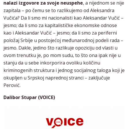
nalazi izgovore za svoje neuspehe
, a nijednom se nije
zapitala – po čemu se to razlikujemo od Aleksandra
Vučića? Da li smo mi nacionalisti kao Aleksandar Vučić –
jesmo; da li smo za kapitalističke ekonomske odnose
kao i Aleksandar Vučić – jesmo; da li smo za periferni
položaj Srbije u postojećoj međunarodnoj podeli rada –
jesmo. Dakle, jedino što razlikuje opoziciju od vlasti u
ovom trenutku je, po mom sudu, to što ona ipak nije u
stanju da u sebe inkorporira ovoliku količinu
kriminogenih struktura i jednog socijalnog taloga koji je
okupljen u Srpskoj naprednoj stranci – zaključuje
Perović.
Dalibor Stupar (VOICE)