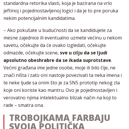
standardna retorika vlasti, koja je bazirana na vrlo
jeftinoj i pojednostavljenoj logici i da je to pre poruka
nekim potencijalnim kandidatima.
– Ako pokušate u budućnosti da se kandidujete za
mesne zajednice ili eventualno uzmete većinu u nekom
savetu, očekujte da će ovako izgledati, očekujte
odmazde, očekujte scene,
sve u cilju da se ljudi
apsolutno obeshrabre da se ikada suprotstave
.
Većini građana ime jedne osobe, moje ili bilo čije, ne
znači ništa i zato oni nastoje povezivati ta neka imena i
te neke ljude sa onim što je za SNS prototip nekog zla
koje oni koriste kao mantru. Ovo je pojednostavljen i
verovatno njima intelektualno blizak način na koji to
rade – smatra ona.
TROBOJKAMA FARBAJU
SVOJA POLITIČKA