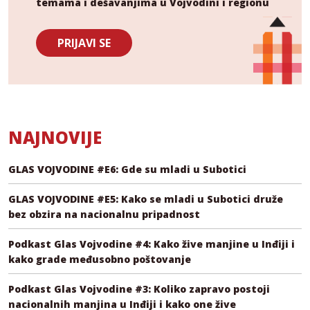
temama i dešavanjima u Vojvodini i regionu
PRIJAVI SE
NAJNOVIJE
GLAS VOJVODINE #E6: Gde su mladi u Subotici
GLAS VOJVODINE #E5: Kako se mladi u Subotici druže
bez obzira na nacionalnu pripadnost
Podkast Glas Vojvodine #4: Kako žive manjine u Inđiji i
kako grade međusobno poštovanje
Podkast Glas Vojvodine #3: Koliko zapravo postoji
nacionalnih manjina u Inđiji i kako one žive