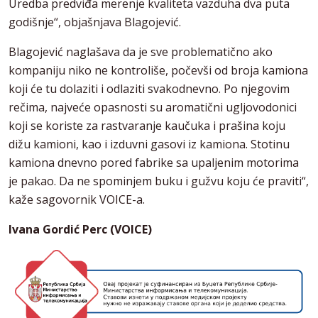
Uredba predviđa merenje kvaliteta vazduha dva puta
godišnje“, objašnjava Blagojević.
Blagojević naglašava da je sve problematično ako
kompaniju niko ne kontroliše, počevši od broja kamiona
koji će tu dolaziti i odlaziti svakodnevno. Po njegovim
rečima, najveće opasnosti su aromatični ugljovodonici
koji se koriste za rastvaranje kaučuka i prašina koju
dižu kamioni, kao i izduvni gasovi iz kamiona. Stotinu
kamiona dnevno pored fabrike sa upaljenim motorima
je pakao. Da ne spominjem buku i gužvu koju će praviti“,
kaže sagovornik VOICE-a.
Ivana Gordić Perc (VOICE)