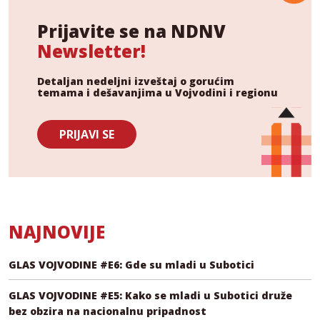
Prijavite se na NDNV
Newsletter!
Detaljan nedeljni izveštaj o gorućim
temama i dešavanjima u Vojvodini i regionu
PRIJAVI SE
NAJNOVIJE
GLAS VOJVODINE #E6: Gde su mladi u Subotici
GLAS VOJVODINE #E5: Kako se mladi u Subotici druže
bez obzira na nacionalnu pripadnost