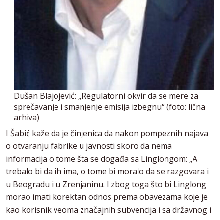
Dušan Blajojević: „Regulatorni okvir da se mere za
sprečavanje i smanjenje emisija izbegnu“ (foto: lična
arhiva)
I Šabić kaže da je činjenica da nakon pompeznih najava
o otvaranju fabrike u javnosti skoro da nema
informacija o tome šta se događa sa Linglongom: „A
trebalo bi da ih ima, o tome bi moralo da se razgovara i
u Beogradu i u Zrenjaninu. I zbog toga što bi Linglong
morao imati korektan odnos prema obavezama koje je
kao korisnik veoma značajnih subvencija i sa državnog i