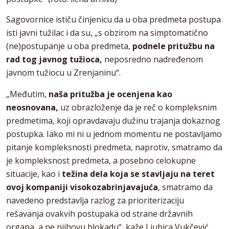
Sagovornice ističu činjenicu da u oba predmeta postupa
isti javni tužilac i da su, „s obzirom na simptomatično
(ne)postupanje u oba predmeta,
podnele pritužbu na
rad tog javnog tužioca,
neposredno nadređenom
javnom tužiocu u Zrenjaninu“.
„Međutim,
naša pritužba je ocenjena kao
neosnovana,
uz obrazloženje da je reč o kompleksnim
predmetima, koji opravdavaju dužinu trajanja dokaznog
postupka. Iako mi ni u jednom momentu ne postavljamo
pitanje kompleksnosti predmeta, naprotiv, smatramo da
je kompleksnost predmeta, a posebno celokupne
situacije, kao i
težina dela koja se stavljaju na teret
ovoj kompaniji visokozabrinjavajuća
, smatramo da
navedeno predstavlja razlog za prioriterizaciju
rešavanja ovakvih postupaka od strane državnih
organa, a ne njihovu blokadu“, kaže Ljubica Vukčević.