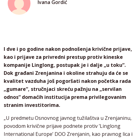
Ivana Gordić
I dve i po godine nakon podnošenja krivične prijave,
kao i prijave za privredni prestup protiv kineske
kompanije Linglong, postupak je i dalje „u toku“.
Dok građani Zrenjanina i okoline strahuju da će se
kvalitet vazduha još pogoršati nakon početka rada
„gumare“, stručnjaci skreću pažnju na „servilan
odnos“ domaćih institucija prema privilegovanim
stranim investitorima.
„U predmetu Osnovnog javnog tužilaštva u Zrenjaninu,
povodom krivične prijave podnete protiv ’Linglong
International Europe’ DOO Zrenjanin, kao pravnog lica i