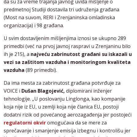
da su za vreme trajanja javnog uvida mišljenje o
predmetnoj Studiji dostavila tri udruženja građana
(Most na suvom, RERI i Zrenjaninska omladinska
organizacija) i 98 građana.
U svim dostavljenim mišljenjima iznosi se ukupno 289
primedbi (već na prvoj javnoj raspravi u Zrenjaninu bilo
ih je 215), a
najveću zabrinutost građani su iskazali u
vezi sa zaštitom vazduha i monitoringom kvaliteta
vazduha
(89 primedbi).
Da ima mesta za zabrinutost građana potvrđuje za
VOICE i
Dušan Blagojević,
diplomirani inženjer
tehnologije. „U poslovanju Linglonga, kao kompanije
koja nije iz EU, u zemlji koja nije članica EU, postoji
dodatni rizik od povećanog aerozagađenja jer postojeći
regulatorni okvir
omogućava da se mere za
sprečavanje i smanjenje emisija izbegnu i kontrolišu jer