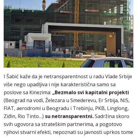
I Šabić kaže da je netransparentnost u radu Vlade Srbije
više nego upadljiva i nije karakteristična samo sa
poslove sa Kinezima:
„Bezmalo svi kapitalni projekti
(Beograd na vodi, Železara u Smederevu, Er Srbija, NIS,
FIAT, aerodromi u Beogradu i Trebinju, PKB, Linglong,
Ziđin, Rio Tinto…)
su netransparentni.
Sadržina skoro
svih ugovora sa strateškim partnerima, a pogotovo
njihovi stvarni efekti, nepoznati su javnosti uprkos tome