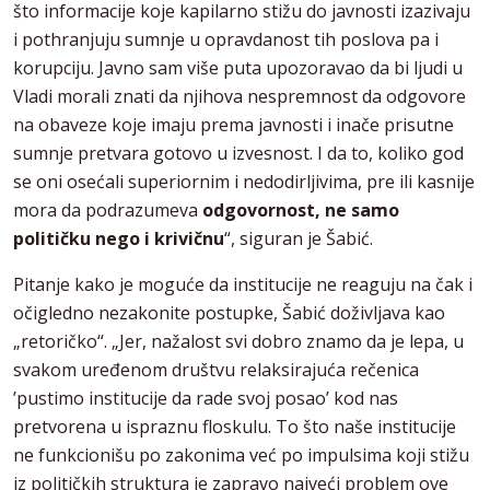
što informacije koje kapilarno stižu do javnosti izazivaju
i pothranjuju sumnje u opravdanost tih poslova pa i
korupciju. Javno sam više puta upozoravao da bi ljudi u
Vladi morali znati da njihova nespremnost da odgovore
na obaveze koje imaju prema javnosti i inače prisutne
sumnje pretvara gotovo u izvesnost. I da to, koliko god
se oni osećali superiornim i nedodirljivima, pre ili kasnije
mora da podrazumeva
odgovornost, ne samo
političku nego i krivičnu
“, siguran je Šabić.
Pitanje kako je moguće da institucije ne reaguju na čak i
očigledno nezakonite postupke, Šabić doživljava kao
„retoričko“. „Jer, nažalost svi dobro znamo da je lepa, u
svakom uređenom društvu relaksirajuća rečenica
’pustimo institucije da rade svoj posao’ kod nas
pretvorena u ispraznu floskulu. To što naše institucije
ne funkcionišu po zakonima već po impulsima koji stižu
iz političkih struktura je zapravo najveći problem ove