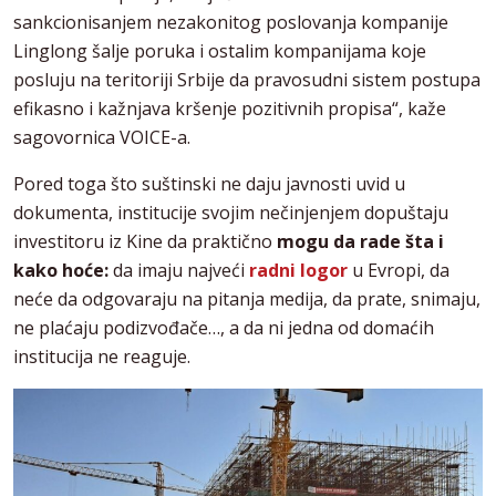
sankcionisanjem nezakonitog poslovanja kompanije
Linglong šalje poruka i ostalim kompanijama koje
posluju na teritoriji Srbije da pravosudni sistem postupa
efikasno i kažnjava kršenje pozitivnih propisa“, kaže
sagovornica VOICE-a.
Pored toga što suštinski ne daju javnosti uvid u
dokumenta, institucije svojim nečinjenjem dopuštaju
investitoru iz Kine da praktično
mogu da rade šta i
kako hoće:
da imaju najveći
radni logor
u Evropi, da
neće da odgovaraju na pitanja medija, da prate, snimaju,
ne plaćaju podizvođače…, a da ni jedna od domaćih
institucija ne reaguje.