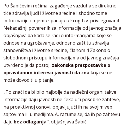
Po Šabićevim rečima, zagađenje vazduha se direktno
tiče zdravlja ljudi i životne sredine i shodno tome
imformacije o njemu spadaju u krug tzv. privilegovanih.
Nekadašnji poverenik za informacije od javnog značaja
objašnjava da kada se radi o informacijama koje se
odnose na ugrožavanje, odnosno zaštitu zdravlja
stanovništva i životne sredine, članom 4 Zakona o
slobodnom pristupu informacijama od javnog značaja
utvrđeno je da postoji
zakonska pretpostavka o
opravdanom interesu javnosti da
zna
koja se ne
može dovoditi u pitanje.
„To znači da bi bilo najbolje da nadležni organi takve
informacije daju javnosti ne čekajući posebne zahteve,
na proaktivnoj osnovi, objavljujući ih na svojim veb
sajtovima ili u medijima. A, razume se, da ih po zahtevu
daju
bez odlaganja“
, objašnjava Šabić.