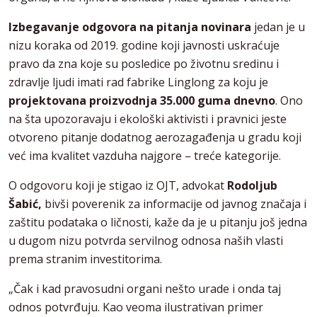
Izbegavanje odgovora na pitanja novinara
jedan je u
nizu koraka od 2019. godine koji javnosti uskraćuje
pravo da zna koje su posledice po životnu sredinu i
zdravlje ljudi imati rad fabrike Linglong za koju je
projektovana proizvodnja 35.000 guma dnevno
. Ono
na šta upozoravaju i ekološki aktivisti i pravnici jeste
otvoreno pitanje dodatnog aerozagađenja u gradu koji
već ima kvalitet vazduha najgore – treće kategorije.
O odgovoru koji je stigao iz OJT, advokat
Rodoljub
Šabić,
bivši poverenik za informacije od javnog značaja i
zaštitu podataka o ličnosti, kaže da je u pitanju još jedna
u dugom nizu potvrda servilnog odnosa naših vlasti
prema stranim investitorima.
„Čak i kad pravosudni organi nešto urade i onda taj
odnos potvrđuju. Kao veoma ilustrativan primer