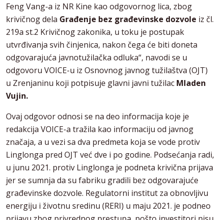
Feng Vang-a iz NR Kine kao odgovornog lica, zbog
krivičnog dela
Građenje bez građevinske dozvole
iz čl.
219a st.2 Krivičnog zakonika, u toku je postupak
utvrđivanja svih činjenica, nakon čega će biti doneta
odgovarajuća javnotužilačka odluka“, navodi se u
odgovoru VOICE-u iz Osnovnog javnog tužilaštva (OJT)
u Zrenjaninu koji potpisuje glavni javni tužilac
Mladen
Vujin.
Ovaj odgovor odnosi se na deo informacija koje je
redakcija VOICE-a tražila kao informaciju od javnog
značaja, a u vezi sa dva predmeta koja se vode protiv
Linglonga pred OJT već dve i po godine. Podsećanja radi,
u junu 2021. protiv Linglonga je podneta krivična prijava
jer se sumnja da su fabriku gradili bez odgovarajuće
građevinske dozvole. Regulatorni institut za obnovljivu
energiju i životnu sredinu (RERI) u maju 2021. je podneo
prijavu zbog privrednog prestupa, pošto investitori nisu