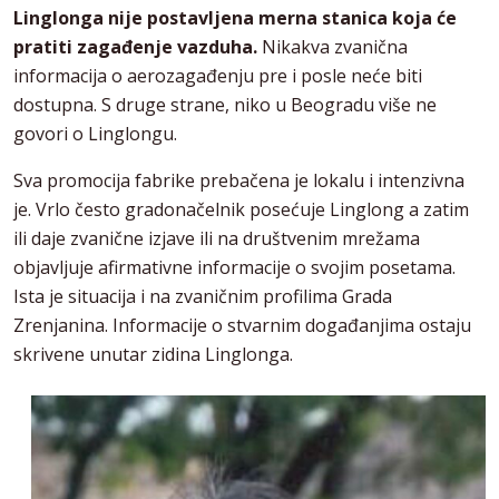
Linglonga nije postavljena merna stanica koja će
pratiti zagađenje vazduha.
Nikakva zvanična
informacija o aerozagađenju pre i posle neće biti
dostupna. S druge strane, niko u Beogradu više ne
govori o Linglongu.
Sva promocija fabrike prebačena je lokalu i intenzivna
je. Vrlo često gradonačelnik posećuje Linglong a zatim
ili daje zvanične izjave ili na društvenim mrežama
objavljuje afirmativne informacije o svojim posetama.
Ista je situacija i na zvaničnim profilima Grada
Zrenjanina. Informacije o stvarnim događanjima ostaju
skrivene unutar zidina Linglonga.