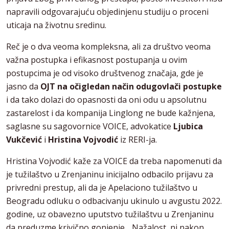
napravili odgovarajuću objedinjenu studiju o proceni
uticaja na životnu sredinu.
Reč je o dva veoma kompleksna, ali za društvo veoma
važna postupka i efikasnost postupanja u ovim
postupcima je od visoko društvenog značaja, gde je
jasno da
OJT na očigledan način odugovlači postupke
i da tako dolazi do opasnosti da oni odu u apsolutnu
zastarelost i da kompanija Linglong ne bude kažnjena,
saglasne su sagovornice VOICE, advokatice
Ljubica
Vukčević
i
Hristina Vojvodić
iz RERI-ja.
Hristina Vojvodić kaže za VOICE da treba napomenuti da
je tužilaštvo u Zrenjaninu inicijalno odbacilo prijavu za
privredni prestup, ali da je Apelaciono tužilaštvo u
Beogradu odluku o odbacivanju ukinulo u avgustu 2022.
godine, uz obavezno uputstvo tužilaštvu u Zrenjaninu
da preduzme krivično gonjenje. „Nažalost, ni nakon