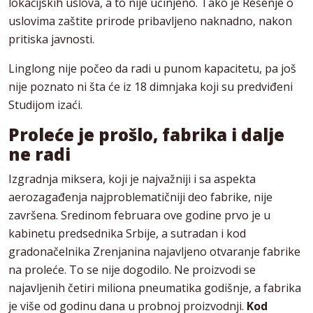
lokacijskih uslova, a to nije učinjeno. Tako je Rešenje o
uslovima zaštite prirode pribavljeno naknadno, nakon
pritiska javnosti.
Linglong nije počeo da radi u punom kapacitetu, pa još
nije poznato ni šta će iz 18 dimnjaka koji su predviđeni
Studijom izaći.
Proleće je prošlo, fabrika i dalje
ne radi
Izgradnja miksera, koji je najvažniji i sa aspekta
aerozagađenja najproblematičniji deo fabrike, nije
završena. Sredinom februara ove godine prvo je u
kabinetu predsednika Srbije, a sutradan i kod
gradonačelnika Zrenjanina najavljeno otvaranje fabrike
na proleće. To se nije dogodilo. Ne proizvodi se
najavljenih četiri miliona pneumatika godišnje, a fabrika
je više od godinu dana u probnoj proizvodnji.
Kod