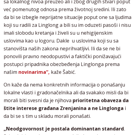
sa lokalnog nivoa preuzeo ali i zbog drugih stvari poput
već pomenutog odnosa prema životnoj sredini. Ili zato
da bi se izbegle neprijatne situacije poput one sa ljudima
koji su radili za Linglong a bili su im oduzeti pasoši i nisu
imali slobodu kretanja i živeli su u nehigijenskim
uslovima kao u logoru. Dakle u uslovima koji su sa
stanovišta naših zakona neprihvatljivi. Ili da se ne bi
ponovili pravno neodopustivi a faktički ponižavajući
postupci pripadnika obezbeđenja Linglonga prema
našim
novinarima“,
kaže Šabić.
On kaže da nema konkretnih informacija o ponašanju
lokalne vlasti i gradonačelnika ali da svakako misli da bi
morali biti svesni da je njihova
prioritetna obaveza da
štite interese građana Zrenjanina a ne Linglonga
i
da bi se s tim u skladu morali ponašati.
„N
eodgovornost je postala dominantan standard
.