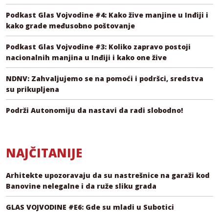
Podkast Glas Vojvodine #4: Kako žive manjine u Inđiji i
kako grade međusobno poštovanje
Podkast Glas Vojvodine #3: Koliko zapravo postoji
nacionalnih manjina u Inđiji i kako one žive
NDNV: Zahvaljujemo se na pomoći i podršci, sredstva
su prikupljena
Podrži Autonomiju da nastavi da radi slobodno!
NAJČITANIJE
Arhitekte upozoravaju da su nastrešnice na garaži kod
Banovine nelegalne i da ruže sliku grada
GLAS VOJVODINE #E6: Gde su mladi u Subotici