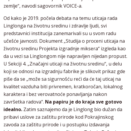
zemlje“, navodi sagovornik VOICE-a.
Od kako je 2019. počela debata na temu uticaja rada
Linglonga na životnu sredinu i zdravlje ljudi, svi
predstavnici institucija zanemarivali su u svom radu
učešće javnosti. Dokument „Studija o proceni uticaja na
životnu sredinu Projekta izgradnje miksera“ izgleda kao
da u vezi sa Linglongom nije napravljen nijedan propust.
U Sekciji 4. „Značajni uticaji na životnu sredinu“, u delu
koji se odnosi na izgradnju fabrike је slikovit prikaz gde
piše da se „može sa sigurnošću reći da će taj uticaj na
kvalitet vazduha biti privremen, kratkoročan, lokalnog
karaktera i bez verovatnoće ponavljanja nakon
završetka radova“.
Na papiru je do kraja sve gotovo
idealno.
Zatim saznajemo da je Linglong bio dužan da
pribavi uslove za zaštitu prirode kod Pokrajinskog
zavoda za zaštitu prirode i u postupku izdavanja