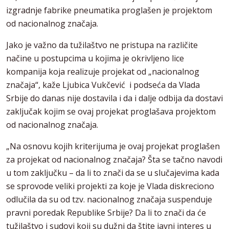
izgradnje fabrike pneumatika proglašen je projektom
od nacionalnog značaja.
Jako je važno da tužilaštvo ne pristupa na različite
načine u postupcima u kojima je okrivljeno lice
kompanija koja realizuje projekat od „nacionalnog
značaja“, kaže Ljubica Vukčević i podseća da Vlada
Srbije do danas nije dostavila i da i dalje odbija da dostavi
zaključak kojim se ovaj projekat proglašava projektom
od nacionalnog značaja.
„Na osnovu kojih kriterijuma je ovaj projekat proglašen
za projekat od nacionalnog značaja? Šta se tačno navodi
u tom zaključku – da li to znači da se u slučajevima kada
se sprovode veliki projekti za koje je Vlada diskreciono
odlučila da su od tzv. nacionalnog značaja suspenduje
pravni poredak Republike Srbije? Da li to znači da će
tužilaštvo i sudovi koji su dužni da štite javni interes u