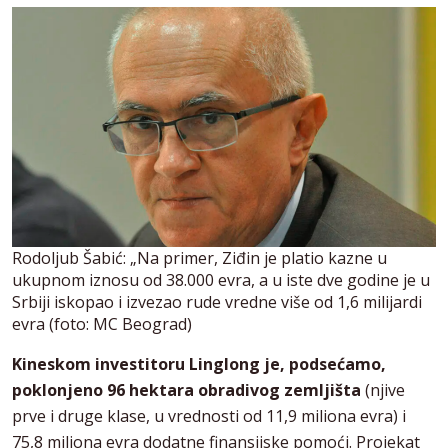
Rodoljub Šabić: „Na primer, Ziđin je platio kazne u
ukupnom iznosu od 38.000 evra, a u iste dve godine je u
Srbiji iskopao i izvezao rude vredne više od 1,6 milijardi
evra (foto: MC Beograd)
Kineskom investitoru Linglong je, podsećamo,
poklonjeno 96 hektara obradivog zemljišta
(njive
prve i druge klase, u vrednosti od 11,9 miliona evra) i
75,8 miliona evra dodatne finansijske pomoći. Projekat