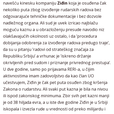
navešću kinesku kompaniju
Ziđin
koja je osuđena čak
nekoliko puta zbog izvođenje rudarskih radova bez
odgovarajuće tehničke dokumentacije i bez dozvole
nadležnog organa. Ali sud je uvek izricao najblažu
moguću kaznu a u obrazloženju presude navodio niz
olakšavajućih okolnosti uz ostalo, i da ’procedura
dobijanja odobrenja za izvođenje radova predugo traje’,
da su u pitanju ’radovi od strateškog značaja za
Republiku Srbiju’ a vrhunac je ’iskreno držanje
okrivljenih pred sudom i priznanje privrednog prestupa’.
U dve godine, samo po prijavama RERI-a, u čijim
aktivnostima imam zadovoljstvo da kao član UO
učestvujem, Ziđin je čak pet puta osuđen zbog kršenja
Zakona o rudarstvu. Ali svaki put kazna je bila na nivou
ili ispod zakonskog minimuma. Zbir svih pet kazni manji
je od 38 hiljada evra, a u iste dve godine Ziđin je u Srbiji
iskopala i izvezla rude u vrednosti od preko milijardu i