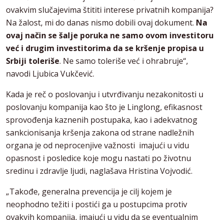
ovakvim slučajevima štititi interese privatnih kompanija?
Na žalost, mi do danas nismo dobili ovaj dokument.
Na
ovaj način se šalje poruka ne samo ovom investitoru
već i drugim investitorima da se kršenje propisa u
Srbiji toleriše
. Ne samo toleriše već i ohrabruje“,
navodi Ljubica Vukčević.
Kada je reč o poslovanju i utvrđivanju nezakonitosti u
poslovanju kompanija kao što je Linglong, efikasnost
sprovođenja kaznenih postupaka, kao i adekvatnog
sankcionisanja kršenja zakona od strane nadležnih
organa je od neprocenjive važnosti imajući u vidu
opasnost i posledice koje mogu nastati po životnu
sredinu i zdravlje ljudi, naglašava Hristina Vojvodić.
„Takođe, generalna prevencija je cilj kojem je
neophodno težiti i postići ga u postupcima protiv
ovakvih kompanija, imajući u vidu da se eventualnim