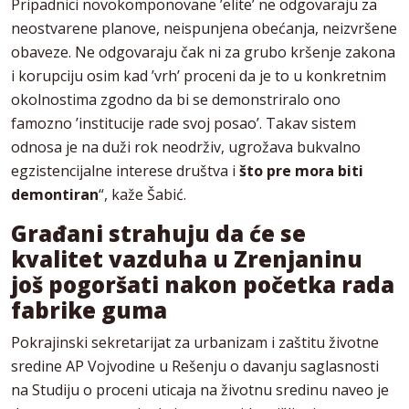
Pripadnici novokomponovane ’elite’ ne odgovaraju za
neostvarene planove, neispunjena obećanja, neizvršene
obaveze. Ne odgovaraju čak ni za grubo kršenje zakona
i korupciju osim kad ’vrh’ proceni da je to u konkretnim
okolnostima zgodno da bi se demonstriralo ono
famozno ’institucije rade svoj posao’. Takav sistem
odnosa je na duži rok neodrživ, ugrožava bukvalno
egzistencijalne interese društva i
što pre mora biti
demontiran
“, kaže Šabić.
Građani strahuju da će se
kvalitet vazduha u Zrenjaninu
još pogoršati nakon početka rada
fabrike guma
Pokrajinski sekretarijat za urbanizam i zaštitu životne
sredine AP Vojvodine u Rešenju o davanju saglasnosti
na Studiju o proceni uticaja na životnu sredinu naveo je