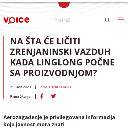
Skip to main content
NA ŠTA ĆE LIČITI
ZRENJANINSKI VAZDUH
KADA LINGLONG POČNE
SA PROIZVODNJOM?
21. нов 2023.
ANALITIČKI ČLANCI
9
min čitanja
Aerozagađenje je privilegovana informacija
koju javnost mora znati