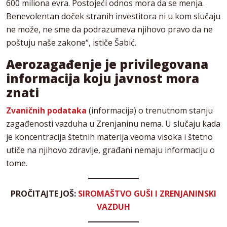
600 miliona evra. Postojeći odnos mora da se menja.
Benevolentan doček stranih investitora ni u kom slučaju
ne može, ne sme da podrazumeva njihovo pravo da ne
poštuju naše zakone“, ističe Šabić.
Aerozagađenje je privilegovana
informacija koju javnost mora
znati
Zvaničnih podataka
(informacija) o trenutnom stanju
zagađenosti vazduha u Zrenjaninu nema. U slučaju kada
je koncentracija štetnih materija veoma visoka i štetno
utiče na njihovo zdravlje, građani nemaju informaciju o
tome.
PROČITAJTE JOŠ:
SIROMAŠTVO GUŠI I ZRENJANINSKI
VAZDUH