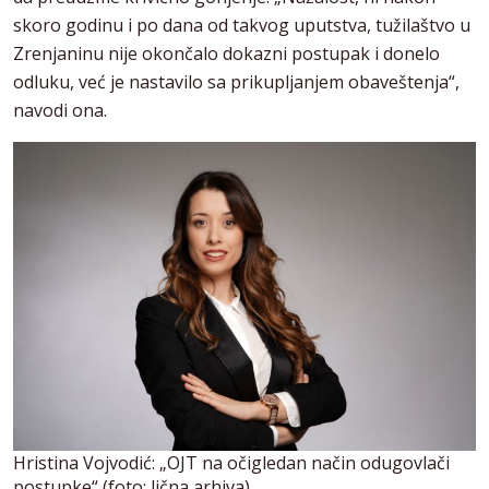
skoro godinu i po dana od takvog uputstva, tužilaštvo u
Zrenjaninu nije okončalo dokazni postupak i donelo
odluku, već je nastavilo sa prikupljanjem obaveštenja“,
navodi ona.
Hristina Vojvodić: „OJT na očigledan način odugovlači
postupke“ (foto: lična arhiva)