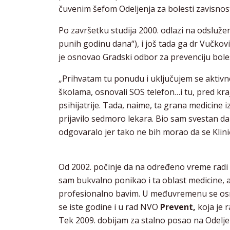
čuvenim šefom Odeljenja za bolesti zavisnost
Po završetku studija 2000. odlazi na odsluže
punih godinu dana“), i još tada ga dr Vučković
je osnovao Gradski odbor za prevenciju boles
„Prihvatam tu ponudu i uključujem se aktivn
školama, osnovali SOS telefon…i tu, pred kraj 
psihijatrije. Tada, naime, ta grana medicine iz
prijavilo sedmoro lekara. Bio sam svestan da
odgovaralo jer tako ne bih morao da se Klin
Od 2002. počinje da na određeno vreme radi na 
sam bukvalno ponikao i ta oblast medicine, 
profesionalno bavim. U međuvremenu se osni
se iste godine i u rad NVO
Prevent,
koja je r
Tek 2009. dobijam za stalno posao na Odelje