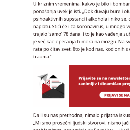
U kriznim vremenima, kakvo je bilo i bombard
ponašanja uvek je isti. „Dok duvaju bure i o
psihoaktivnih supstanci i alkohola i niko se, d
naplatu. Stići će i za koronavirus, u mnog
trajalo ’samo’ 78 dana, i to je kao vađenje zu
je već kao operacija tumora na mozgu. Na sv
rata po čitav svet, što je kod nas, kod onih
trauma.“
Da li su nas prethodna, nimalo prijatna iskust
„Mi smo prosečni ljudski stvorovi, nismo jač