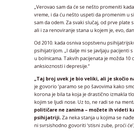
„Verovao sam da će se nešto promeniti kada
vreme, i da ću nešto uspeti da promenim u si
sam da odem. Za svaki slučaj, od prve plate
ali i za renoviranje stana u kojem je, evo, da
Od 2010. kada osniva sopstvenu psihijatrijsk
psihijatrijom. „I dalje mi se javljaju pacijent
u bolnicama. Takvih pacijenata je možda 10 od
anksioznosti i depresije.“
„Taj broj uvek je bio veliki, ali je skočio
je govorio ’paramo se po šavovima kako smo s
korona je bila ta koja je drastično izmakla
kojim se ljudi nose. Uz to, ne radi se na men
političare ne zanima – možete ih videti 
psihijatriji.
Za neka stanja u kojima se nađe 
ni svrsishodno govoriti ‘stisni zube, proći će’,