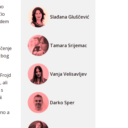
no
čio
Slađana Gluščević
 odem
Tamara Srijemac
ečenje
 zbog
Vanja Velisavljev
 Frojd
 ali
 s
i
Darko Sper
jno a