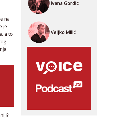
Ivana Gordic
že na
e je
Veljko Milić
e, a to
tog
nja
niji?