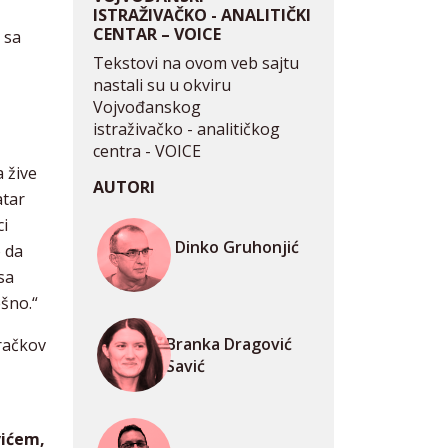
ISTRAŽIVAČKO - ANALITIČKI
CENTAR – VOICE
 sa
Tekstovi na ovom veb sajtu
nastali su u okviru
Vojvođanskog
istraživačko - analitičkog
centra - VOICE
 žive
AUTORI
atar
ci
Dinko Gruhonjić
o da
sa
ešno.“
Branka Dragović
aračkov
Savić
vićem,