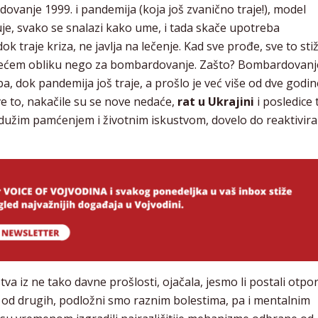
ovanje 1999. i pandemija (koja još zvanično traje!), model
luje, svako se snalazi kako ume, i tada skače upotreba
ok traje kriza, ne javlja na lečenje. Kad sve prođe, sve to sti
o većem obliku nego za bombardovanje. Zašto? Bombardovanj
ba, dok pandemija još traje, a prošlo je već više od dve godin
e to, nakačile su se nove nedaće,
rat u Ukrajini
i posledice 
 s dužim pamćenjem i životnim iskustvom, dovelo do reaktivira
va iz ne tako davne prošlosti, ojačala, jesmo li postali otpor
i od drugih, podložni smo raznim bolestima, pa i mentalnim