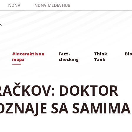
NDNV
NDNV MEDIA HUB
#Interaktivna
Fact-
Think
Bio
mapa
checking
Tank
RAČKOV: DOKTOR
OZNAJE SA SAMIMA