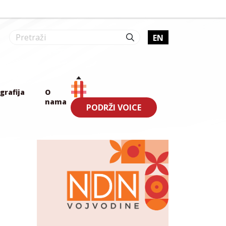
EN
grafija
O
nama
PODRŽI VOICE