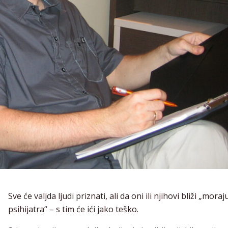
Sve će valjda ljudi priznati, ali da oni ili njihovi bliži „mora
psihijatra“ – s tim će ići jako teško.