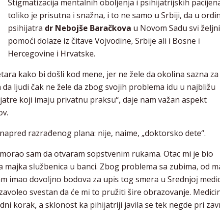
Stigmatizacija mentalnih oboljenja i psihijatrijskih pacijen
toliko je prisutna i snažna, i to ne samo u Srbiji, da u ordi
psihijatra
dr Nebojše Baračkova
u Novom Sadu svi željn
pomoći dolaze iz čitave Vojvodine, Srbije ali i Bosne i
Hercegovine i Hrvatske.
tara kako bi došli kod mene, jer ne žele da okolina sazna za
 da ljudi čak ne žele da zbog svojih problema idu u najbližu
ijatre koji imaju privatnu praksu“, daje nam važan aspekt
ov.
z unapred razrađenog plana: nije, naime, „doktorsko dete“.
, morao sam da otvaram sopstvenim rukama. Otac mi je bio
, a majka službenica u banci. Zbog problema sa zubima, od m
m imao dovoljno bodova za upis tog smera u Srednjoj medic
zavoleo svestan da će mi to pružiti šire obrazovanje. Medici
 korak, a sklonost ka pihijatriji javila se tek negde pri za