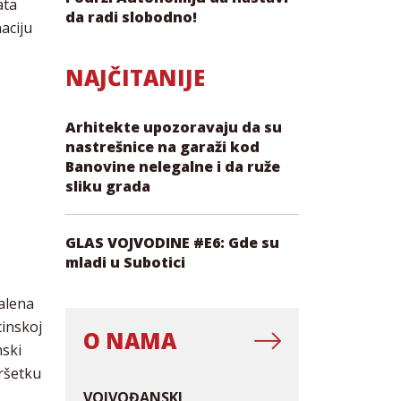
ata
da radi slobodno!
naciju
i
NAJČITANIJE
Arhitekte upozoravaju da su
nastrešnice na garaži kod
Banovine nelegalne i da ruže
sliku grada
GLAS VOJVODINE #E6: Gde su
mladi u Subotici
alena
inskoj
O NAMA
nski
vršetku
VOJVOĐANSKI