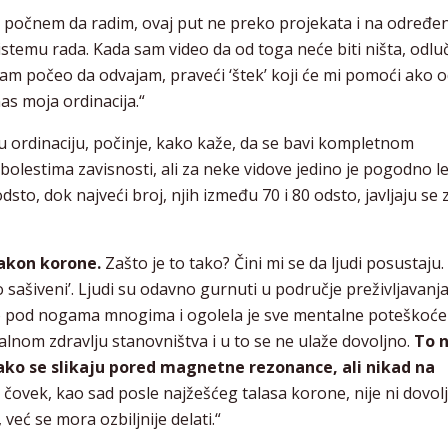
 počnem da radim, ovaj put ne preko projekata i na određe
stemu rada. Kada sam video da od toga neće biti ništa, odlu
 sam počeo da odvajam, praveći ‘štek’ koji će mi pomoći ako
nas moja ordinacija.“
u ordinaciju, počinje, kako kaže, da se bavi kompletnom
i s bolestima zavisnosti, ali za neke vidove jedino je pogodno l
sto, dok najveći broj, njih između 70 i 80 odsto, javljaju se
 nakon korone.
Zašto je to tako? Čini mi se da ljudi posustaju.
ašiveni’. Ljudi su odavno gurnuti u područje preživljavanja,
 tlo pod nogama mnogima i ogolela je sve mentalne poteškoće
talnom zdravlju stanovništva i u to se ne ulaže dovoljno.
To n
kako se slikaju pored magnetne rezonance, ali nikad na
čovek, kao sad posle najžešćeg talasa korone, nije ni dovol
 već se mora ozbiljnije delati.“