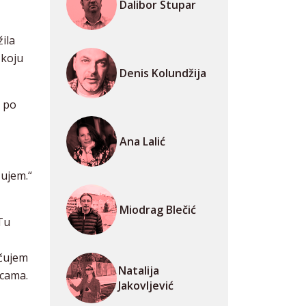
Dalibor Stupar
ila
koju
Denis Kolundžija
e po
Ana Lalić
žujem.“
Miodrag Blečić
„Tu
učujem
Natalija
icama.
Jakovljević