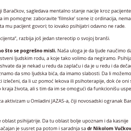
ji Baračkov, sagledava mentalno stanje nacije kroz pacijente
im pomogne: zaboravite ’filmske’ scene iz ordinacija, nema
šta mu pacijent govori; to iovako psihijatri odavno ne rade.
cijenta“, razbija još jedan stereotip o svojoj branši.
kao što se pogrešno misli.
Naša uloga je da ljude naučimo da
stveni ljudskim rodu, a koje tako volimo da negiramo. Psihij
hvate da je nekad u redu da zaplaču i da je u redu i da deča
poznamo da smo ljudska bića, da imamo slabosti. Da li možem
izlečeni, da li uz pomoć lekova ili psihoterapije, dok će oni 
 kraja života, ali s tim da im se omogući da funkcionišu usp
 za aktivizam u Omladini JAZAS-a, čiji novosadski ogranak B
e oblast psihijatrije. Da tu oblast bolje upoznam i da kasnije
ačajan je susret pa potom i saradnja sa
dr Nikolom Vučko