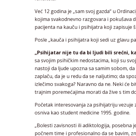
Već 12 godina je „sam svoj gazda“ u Ordinaci
kojima svakodnevno razgovara i pokušava da 
pacijenta na kauču i psihijatra koji zapisuje 
Posle „kauča i psihijatra koji sedi uz glavu pa
„Psihijatar nije tu da bi ljudi bili srećni, 
sa svojim psihičkim nedostacima, koji su svoj
nastoji da ljude upozna sa samim sobom, da s
zaplaču, da je u redu da se naljutimo; da s
izlečimo svakoga? Naravno da ne. Neki će biti 
trajnim poremećajima morati da žive s tim do
Početak interesovanja za psihijatriju vezuje
osniva kao student medicine 1995. godine.
„Bolesti zavisnosti ili adiktologija, posebna j
počnem time i profesionalno da se bavim, zn