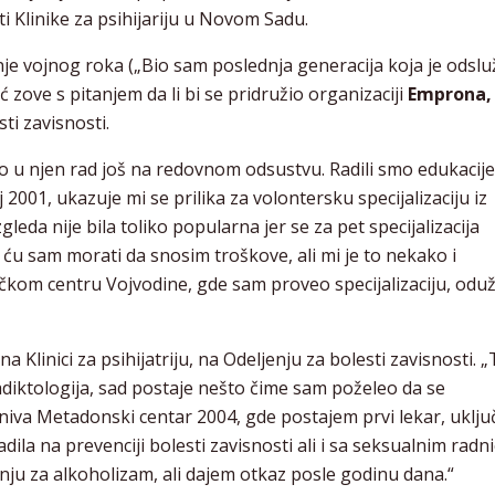
i Klinike za psihijariju u Novom Sadu.
nje vojnog roka („Bio sam poslednja generacija koja je odsluž
 zove s pitanjem da li bi se pridružio organizaciji
Emprona,
ti zavisnosti.
o u njen rad još na redovnom odsustvu. Radili smo edukacij
2001, ukazuje mi se prilika za volontersku specijalizaciju iz
gleda nije bila toliko popularna jer se za pet specijalizacija
 ću sam morati da snosim troškove, ali mi je to nekako i
ičkom centru Vojvodine, gde sam proveo specijalizaciju, odu
Klinici za psihijatriju, na Odeljenju za bolesti zavisnosti. 
adiktologija, sad postaje nešto čime sam poželeo da se
va Metadonski centar 2004, gde postajem prvi lekar, uklj
adila na prevenciji bolesti zavisnosti ali i sa seksualnim radn
nju za alkoholizam, ali dajem otkaz posle godinu dana.“