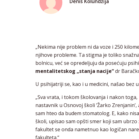
Denis Kolundžija
„Nekima nije problem ni da voze i 250 kilome
njihove probleme. Ta stigma je toliko snažna
bolnicu, već se opredeljuju da posećuju psih
mentalitetskog „stanja nacije“
dr Baračk
U psihijatriji se, kao i u medicini, našao be
„Sva vrata, i tokom školovanja i nakon toga
nastavnik u Osnovoj školi ’Žarko Zrenjanin’
sam hteo da budem stomatolog. E, kako nisa
školi, upisao sam opšti smer koji sam ubrzo 
fakultet se onda nametnuo kao logičan naredni
fakulteta.“