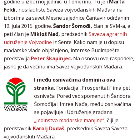
godine u izbornoj jedinici u Temerinu. Tu je i
Marta
Feldi,
nosilac liste Saveza vojvođanskih Mađara na
izborima za savet Mesne zajednice Čantavir održanim
19. jula 2015. godine.
Šandor Šomođi,
član je SVM-a, a
peti član je
Mikloš Nađ,
predsednik
Saveza agrarnih
udruženje Vojvodine
iz Sente. Kako nam je u dopisu
mađarske vlade objašnjeno, interese Budimpešte
predstavlja
Peter Škapinjec.
Na osnovu ove raspodele,
jasno je da većinu ima Savez vojvođanskih Mađara.
I među osnivačima dominira ova
stranka.
Fondacija „Prosperitati“ ima pet
osnivača. Pored već spomenutih Šandora
Šomođija i Imrea Nađa, među osnivačima
se pojavljuje i Udruženje građana
„Jedinstvo mađarske manjine”,
čiji je
predstavnik
Karolj Dudaš
,
predsednik Saveta Saveza
vojvođanskih Mađara.