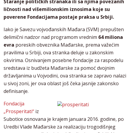
Staranje političkih stranaka ili sa njima povezanih
ličnosti nad višemilionskim iznosima koje su
poverene Fondacijama postaje praksa u Srbiji.
Iako je Savezu vojvođanskih Mađara (SVM) prepušten
delimični nadzor nad programom vrednim
64 miliona
evra
poreskih obveznika Mađarske, prema važećim
pravilima u Srbiji, ova stranka deluje u zakonskim
okvirima. Osnivanjem posebne fondacije za raspodelu
sredstava iz budžeta Mađarske za pomoć dvojnim
državljanima u Vojvodini, ova stranka se zapravo nalazi
u sivoj zoni, jer ova oblast još čeka jasnije zakonsko
definisanje.
Fondacija
„Prosperitati“
iz
Subotice osnovana je krajem januara 2016. godine, po
Uredbi Vlade Mađarske za realizaciju trogodišnjeg