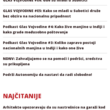
GLAS VOJVODINE #E6: Gde su mladi u Subotici
GLAS VOJVODINE #E5: Kako se mladi u Subotici druže
bez obzira na nacionalnu pripadnost
Podkast Glas Vojvodine #4: Kako žive manjine u Inđiji i
kako grade međusobno poštovanje
Podkast Glas Vojvodine #3: Koliko zapravo postoji
nacionalnih manjina u Inđiji i kako one žive
NDNV: Zahvaljujemo se na pomoći i podršci, sredstva
su prikupljena
Podrži Autonomiju da nastavi da radi slobodno!
NAJČITANIJE
Arhitekte upozoravaju da su nastrešnice na garaži kod