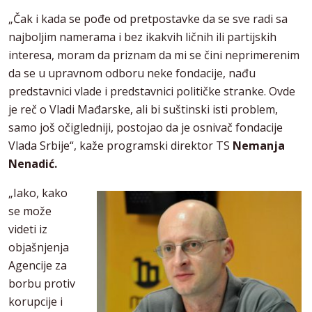
„Čak i kada se pođe od pretpostavke da se sve radi sa
najboljim namerama i bez ikakvih ličnih ili partijskih
interesa, moram da priznam da mi se čini neprimerenim
da se u upravnom odboru neke fondacije, nađu
predstavnici vlade i predstavnici političke stranke. Ovde
je reč o Vladi Mađarske, ali bi suštinski isti problem,
samo još očigledniji, postojao da je osnivač fondacije
Vlada Srbije“, kaže programski direktor TS
Nemanja
Nenadić.
„Iako, kako
se može
videti iz
objašnjenja
Agencije za
borbu protiv
korupcije i