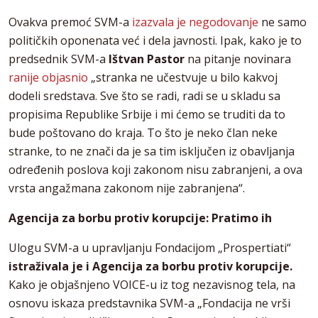
Ovakva premoć SVM-a
izazvala je negodovanje
ne samo
političkih oponenata već i dela javnosti. Ipak, kako je to
predsednik SVM-a
Ištvan Pastor
na pitanje novinara
ranije objasnio
„stranka ne učestvuje u bilo kakvoj
dodeli sredstava. Sve što se radi, radi se u skladu sa
propisima Republike Srbije i mi ćemo se truditi da to
bude poštovano do kraja. To što je neko član neke
stranke, to ne znači da je sa tim isključen iz obavljanja
određenih poslova koji zakonom nisu zabranjeni, a ova
vrsta angažmana zakonom nije zabranjena“.
Agencija za borbu protiv korupcije: Pratimo ih
Ulogu SVM-a u upravljanju Fondacijom „Prospertiati“
istraživala je i Agencija za borbu protiv korupcije.
Kako je objašnjeno VOICE-u iz tog nezavisnog tela, na
osnovu iskaza predstavnika SVM-a „Fondacija ne vrši