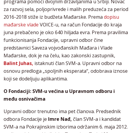
programa pomoći dvojnim državljanima u Srbiji. Novac
za razvoj sela, poljoprivrede i malih preduzeća za period
2016-2018 stiže iz budžeta Mađarske. Prema
dopisu
mađarske vlade
VOICE-u, na račun Fondacije do kraja
juna prebačeno je oko 640 hiljada evra. Prema pravilima
funkcionisanja Fondacije, upravni odbor čine
predstavnici Saveza vojvođanskih Mađara i Vlade
Mađarske, dok je na čelu, kao zakonski zastupnik,
Balint Juhas,
istaknuti član SVM-a. Upravni odbor na
osnovu predloga „spoljnih eksperata“, odobrava iznose
koji se dodeljuju aplikantima.
O Fondaciji: SVM-u većina u Upravnom odboru i
među osnivačima
Upravni odbor trenutno ima pet članova. Predsednik
odbora Fondacije je
Imre Nađ,
član SVM-a i kandidat
SVM-a na Pokrajinskim izborima održanim 6. maja 2012.