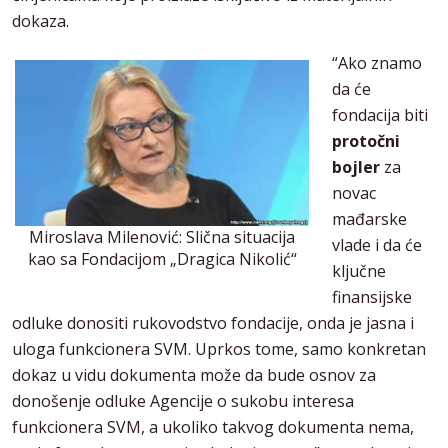
dokaza.
“Ako znamo
da će
fondacija biti
protočni
bojler
za
novac
mađarske
Miroslava Milenović: Slična situacija
vlade i da će
kao sa Fondacijom „Dragica Nikolić“
ključne
finansijske
odluke donositi rukovodstvo fondacije, onda je jasna i
uloga funkcionera SVM. Uprkos tome, samo konkretan
dokaz u vidu dokumenta može da bude osnov za
donošenje odluke Agencije o sukobu interesa
funkcionera SVM, a ukoliko takvog dokumenta nema,