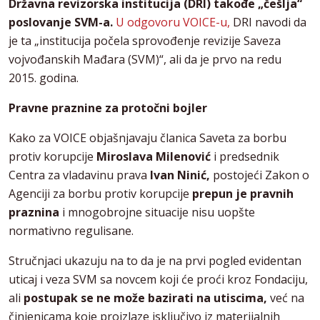
Državna revizorska institucija (DRI) takođe „češlja“
poslovanje SVM-a.
U odgovoru VOICE-u,
DRI navodi da
je ta „institucija počela sprovođenje revizije Saveza
vojvođanskih Mađara (SVM)“, ali da je prvo na redu
2015. godina.
Pravne praznine za protočni bojler
Kako za VOICE objašnjavaju članica Saveta za borbu
protiv korupcije
Miroslava Milenović
i predsednik
Centra za vladavinu prava
Ivan Ninić,
postojeći Zakon o
Agenciji za borbu protiv korupcije
prepun je pravnih
praznina
i mnogobrojne situacije nisu uopšte
normativno regulisane.
Stručnjaci ukazuju na to da je na prvi pogled evidentan
uticaj i veza SVM sa novcem koji će proći kroz Fondaciju,
ali
postupak se ne može bazirati na utiscima,
već na
činjenicama koje proizlaze isključivo iz materijalnih