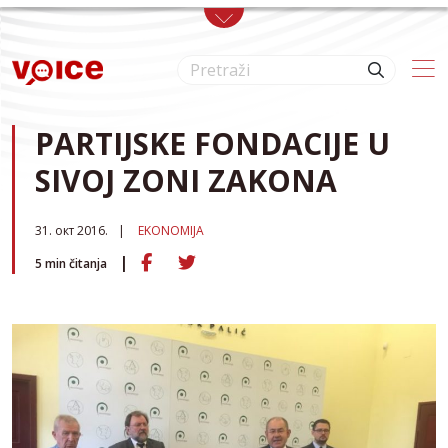
Skip to main content
PARTIJSKE FONDACIJE U
SIVOJ ZONI ZAKONA
31. окт 2016.
EKONOMIJA
5
min čitanja