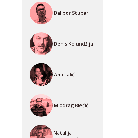
Dalibor Stupar
Denis Kolundžija
Ana Lalić
Miodrag Blečić
Natalija