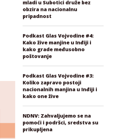
mladi u Subotici druže bez
obzira na nacionalnu
pripadnost
Podkast Glas Vojvodine #4:
Kako žive manjine u Inđiji i
kako grade međusobno
poštovanje
Podkast Glas Vojvodine #3:
Koliko zapravo postoji
nacionalnih manjina u Inđiji i
kako one žive
NDNV: Zahvaljujemo se na
pomoći i podršci, sredstva su
prikupljena