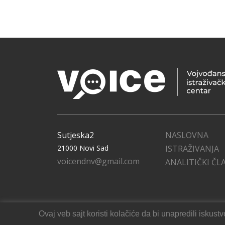
Sutjeska2
NASLOVNA
21000 Novi Sad
ISTRAŽIVANJA
voicendnv@gmail.com
ANALITIČKI ČL
Ovaj veb sajt koristi kolačiće da bi unapredili isku