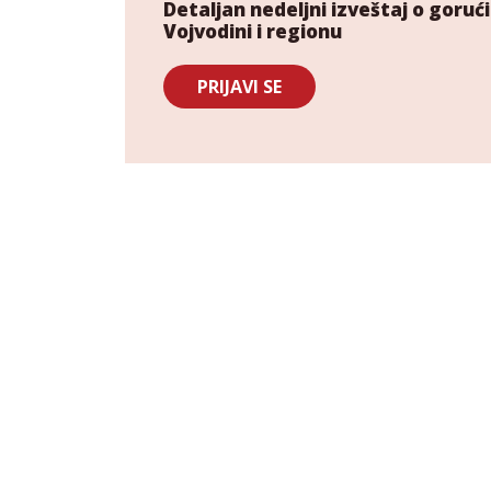
Detaljan nedeljni izveštaj o gor
Vojvodini i regionu
PRIJAVI SE