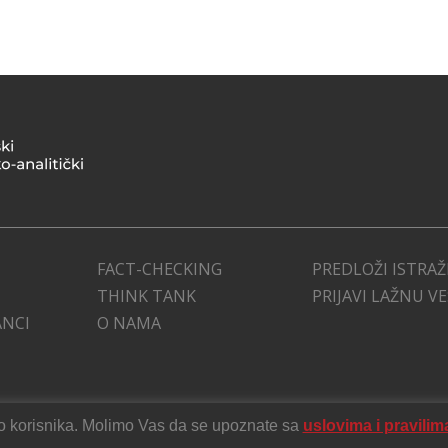
FACT-CHECKING
PREDLOŽI ISTRAŽ
THINK TANK
PRIJAVI LAŽNU V
ANCI
O NAMA
stvo korisnika. Molimo Vas da se upoznate sa
uslovima i pravilim