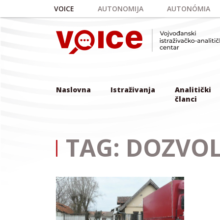
Skip to main content
VOICE
AUTONOMIJA
AUTONÓMIA
Naslovna
Istraživanja
Analitički
članci
TAG: DOZVO