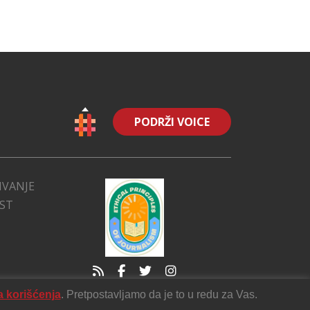
PODRŽI VOICE
IVANJE
EST
a korišćenja
. Pretpostavljamo da je to u redu za Vas.