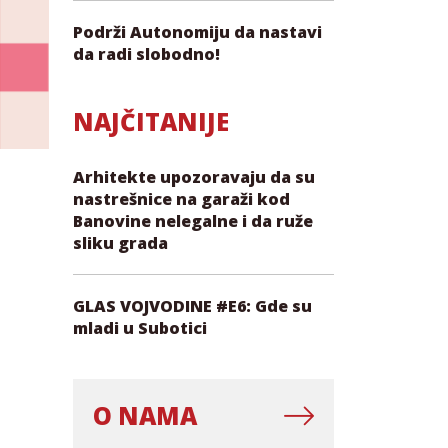
Podrži Autonomiju da nastavi
da radi slobodno!
NAJČITANIJE
Arhitekte upozoravaju da su
nastrešnice na garaži kod
Banovine nelegalne i da ruže
sliku grada
GLAS VOJVODINE #E6: Gde su
mladi u Subotici
O NAMA