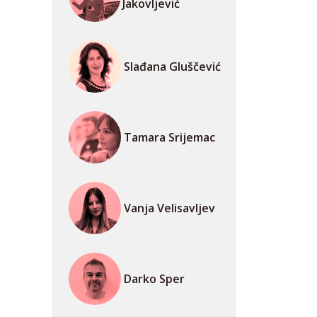
Jakovljević
Slađana Gluščević
Tamara Srijemac
Vanja Velisavljev
Darko Sper