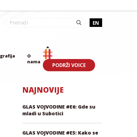
EN
grafija
O
nama
PODRŽI VOICE
NAJNOVIJE
GLAS VOJVODINE #E6: Gde su
mladi u Subotici
GLAS VOJVODINE #E5: Kako se