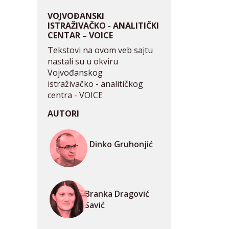
VOJVOĐANSKI
ISTRAŽIVAČKO - ANALITIČKI
CENTAR – VOICE
Tekstovi na ovom veb sajtu
nastali su u okviru
Vojvođanskog
istraživačko - analitičkog
centra - VOICE
AUTORI
Dinko Gruhonjić
Branka Dragović
Savić