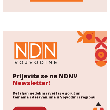
Prijavite se na NDNV
Newsletter!
Detaljan nedeljni izveštaj o gorućim
temama i dešavanjima u Vojvodini i regionu