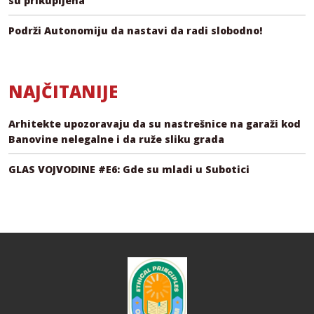
su prikupljena
Podrži Autonomiju da nastavi da radi slobodno!
NAJČITANIJE
Arhitekte upozoravaju da su nastrešnice na garaži kod
Banovine nelegalne i da ruže sliku grada
GLAS VOJVODINE #E6: Gde su mladi u Subotici