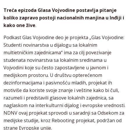
Treća epizoda Glasa Vojvodine postavlja pitanje
koliko zapravo postoji nacionalnih manjina u Inđiji i
kako one žive
.
Podkast Glas Vojvodine deo je projekta „Glas Vojvodine:
Studenti novinarstva u dijalogu sa lokalnim
multietničkim zajednicama“ ima za cilj povezivanje
studenata novinarstva sa lokalnim sredinama u
Vojvodini koje su često zapostavljene u javnom i
medijskom prostoru. U društvu opterećenom
dezinformacijama i pasivnošću mladih, projekat ih
motiviše da koriste svoje znanje i veštine kako bi čuli,
razumeli i predstavili glasove lokalnih zajednica, sa
naglaskom na interkulturni dijalog i evropske vrednosti.
NDNV ovaj projekat sprovodi u saradnji sa Odsekom za
medijske studije, kroz Rebooting projekat, podržan od
strane Evropske unije.