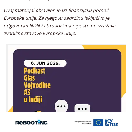
Ovaj materijal objavljen je uz finansijsku pomoć
Evropske unije. Za njegovu sadržinu isključivo je
odgovoran NDNV i ta sadržina nipošto ne izražava
zvanične stavove Evropske unije.