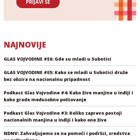
PRIJAVI SE
NAJNOVIJE
GLAS VOJVODINE #E6: Gde su mladi u Subotici
GLAS VOJVODINE #E5: Kako se mladi u Subotici druže
bez obzira na nacionalnu pripadnost
Podkast Glas Vojvodine #4: Kako žive manjine u Inđiji i
kako grade međusobno poštovanje
Podkast Glas Vojvodine #3: Koliko zapravo postoji
nacionalnih manjina u Inđiji i kako one žive
NDNV: Zahvaljujemo se na pomoći i podršci, sredstva