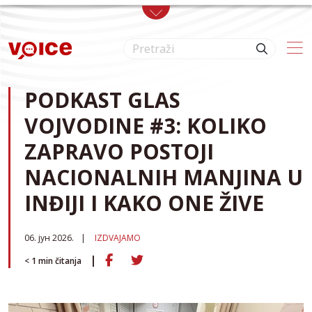
Skip to main content
PODKAST GLAS
VOJVODINE #3: KOLIKO
ZAPRAVO POSTOJI
NACIONALNIH MANJINA U
INĐIJI I KAKO ONE ŽIVE
06. јун 2026.
IZDVAJAMO
< 1
min čitanja