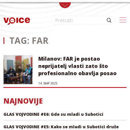
Skip to main content
TAG: FAR
Milanov: FAR je postao
neprijatelj vlasti zato što
profesionalno obavlja posao
14. МАР 2025
NAJNOVIJE
GLAS VOJVODINE #E6: Gde su mladi u Subotici
GLAS VOJVODINE #E5: Kako se mladi u Subotici druže