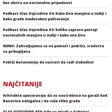
bez obzira na nacionalnu pripadnost
Podkast Glas Vojvodine #4: Kako žive manjine u Inđiji i
kako grade međusobno poštovanje
Podkast Glas Vojvodine #3: Koliko zapravo postoji
nacionalnih manjina u Inđiji i kako one žive
NDNV: Zahvaljujemo se na pomoći i podršci, sredstva
su prikupljena
Podrži Autonomiju da nastavi da radi slobodno!
NAJČITANIJE
Arhitekte upozoravaju da su nastrešnice na garaži kod
Banovine nelegalne i da ruže sliku grada
GLAS VOJVODINE #E6: Gde su mladi u Subotici