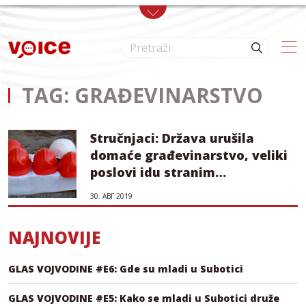
Skip to main content
TAG: GRAĐEVINARSTVO
Stručnjaci: Država urušila
domaće građevinarstvo, veliki
poslovi idu stranim
kompanijama
30. АВГ 2019
NAJNOVIJE
GLAS VOJVODINE #E6: Gde su mladi u Subotici
GLAS VOJVODINE #E5: Kako se mladi u Subotici druže