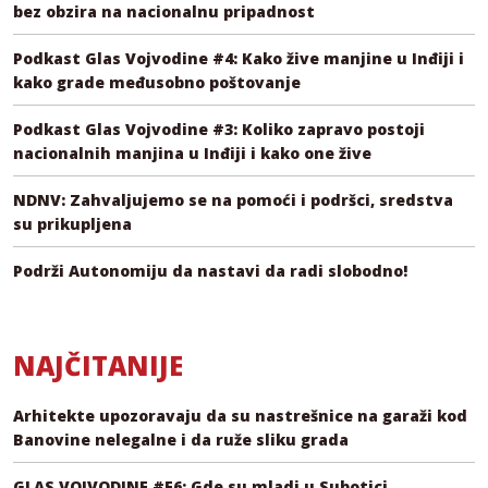
bez obzira na nacionalnu pripadnost
Podkast Glas Vojvodine #4: Kako žive manjine u Inđiji i
kako grade međusobno poštovanje
Podkast Glas Vojvodine #3: Koliko zapravo postoji
nacionalnih manjina u Inđiji i kako one žive
NDNV: Zahvaljujemo se na pomoći i podršci, sredstva
su prikupljena
Podrži Autonomiju da nastavi da radi slobodno!
NAJČITANIJE
Arhitekte upozoravaju da su nastrešnice na garaži kod
Banovine nelegalne i da ruže sliku grada
GLAS VOJVODINE #E6: Gde su mladi u Subotici