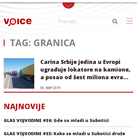
Skip to main content
TAG: GRANICA
Carina Srbije jedina u Evropi
ugrađuje lokatore na kamione,
a posao od šest miliona evra
dala firmi bez prihoda
06. МАР 2019
NAJNOVIJE
GLAS VOJVODINE #E6: Gde su mladi u Subotici
GLAS VOJVODINE #E5: Kako se mladi u Subotici druže