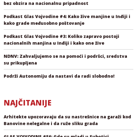
bez obzira na nacionalnu pripadnost
Podkast Glas Vojvodine #4: Kako žive manjine u Inđiji i
kako grade međusobno poštovanje
Podkast Glas Vojvodine #3: Koliko zapravo postoji
nacionalnih manjina u Inđiji i kako one žive
NDNV: Zahvaljujemo se na pomoći i podršci, sredstva
su prikupljena
Podrži Autonomiju da nastavi da radi slobodno!
NAJČITANIJE
Arhitekte upozoravaju da su nastrešnice na garaži kod
Banovine nelegalne i da ruže sliku grada
GLAS VOJVODINE #E6: Gde su mladi u Subotici