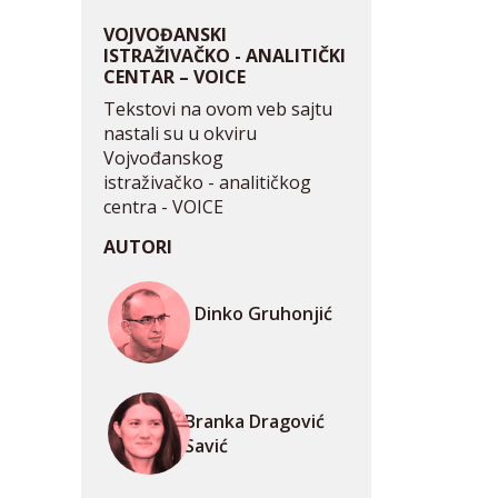
VOJVOĐANSKI
ISTRAŽIVAČKO - ANALITIČKI
CENTAR – VOICE
Tekstovi na ovom veb sajtu
nastali su u okviru
Vojvođanskog
istraživačko - analitičkog
centra - VOICE
AUTORI
Dinko Gruhonjić
Branka Dragović
Savić