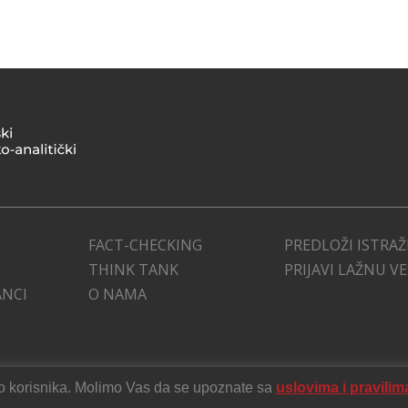
FACT-CHECKING
PREDLOŽI ISTRAŽ
THINK TANK
PRIJAVI LAŽNU V
ANCI
O NAMA
stvo korisnika. Molimo Vas da se upoznate sa
uslovima i pravilim