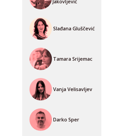
Jakovljević
Slađana Gluščević
Tamara Srijemac
Vanja Velisavljev
Darko Sper