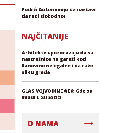
Podrži Autonomiju da nastavi
da radi slobodno!
NAJČITANIJE
Arhitekte upozoravaju da su
nastrešnice na garaži kod
Banovine nelegalne i da ruže
sliku grada
GLAS VOJVODINE #E6: Gde su
mladi u Subotici
O NAMA