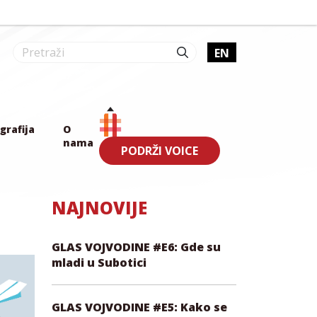
EN
grafija
O
nama
PODRŽI VOICE
NAJNOVIJE
GLAS VOJVODINE #E6: Gde su
mladi u Subotici
GLAS VOJVODINE #E5: Kako se