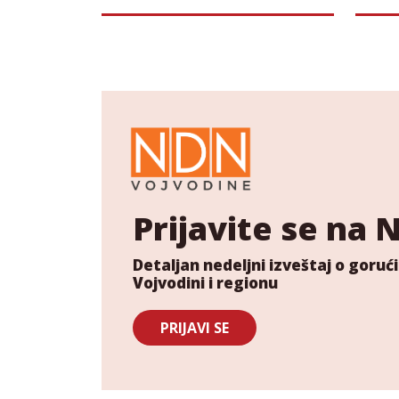
istraživačko novinarstvo
im 
Prijavite se na
Detaljan nedeljni izveštaj o gor
Vojvodini i regionu
PRIJAVI SE