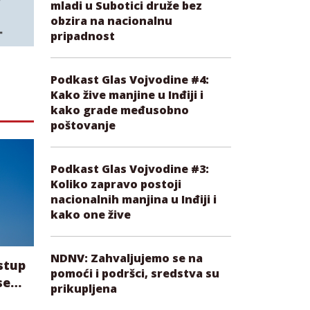
mladi u Subotici druže bez
obzira na nacionalnu
pripadnost
Podkast Glas Vojvodine #4:
Kako žive manjine u Inđiji i
m
kako grade međusobno
ama
poštovanje
Podkast Glas Vojvodine #3:
Koliko zapravo postoji
nacionalnih manjina u Inđiji i
kako one žive
NDNV: Zahvaljujemo se na
stup
pomoći i podršci, sredstva su
se
prikupljena