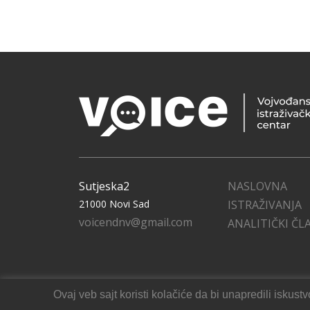
Sutjeska2
NASLOVNA
21000 Novi Sad
ISTRAŽIVANJA
voicendnv@gmail.com
ANALITIČKI ČL
Ovaj veb sajt koristi kolačiće da bi unapredili isku