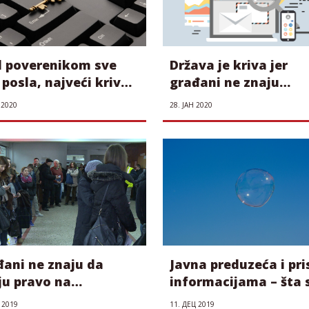
d poverenikom sve
Država je kriva jer
 posla, najveći krivac
građani ne znaju
ada Srbije
dovoljno o slobodno
 2020
28. ЈАН 2020
pristupu informacij
đani ne znaju da
Javna preduzeća i pri
ju pravo na
informacijama – šta 
rmacije, a institucije
najčešće krije
 2019
11. ДЕЦ 2019