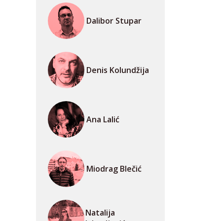
Dalibor Stupar
Denis Kolundžija
Ana Lalić
Miodrag Blečić
Natalija