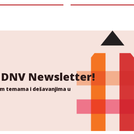
još i odmažu u tome
 NDNV Newsletter!
ućim temama i dešavanjima u