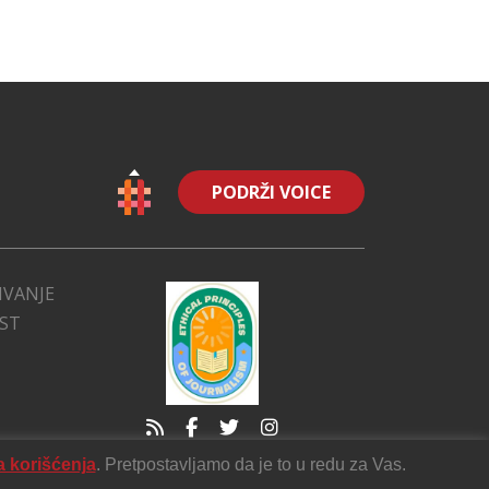
PODRŽI VOICE
IVANJE
EST
a korišćenja
. Pretpostavljamo da je to u redu za Vas.