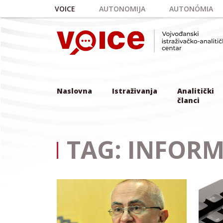
Skip to main content
VOICE
AUTONOMIJA
AUTONÓMIA
Naslovna
Istraživanja
Analitički
članci
TAG: INFORM