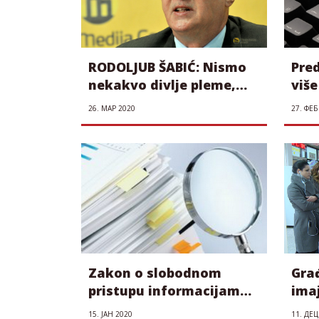
RODOLJUB ŠABIĆ: Nismo
Pre
nekakvo divlje pleme,
više
već valjda evropski
– Vl
26. МАР 2020
27. ФЕБ
narod, zakoni moraju da
se poštuju
Zakon o slobodnom
Gra
pristupu informacijama
ima
je donekle unapredio
info
15. ЈАН 2020
11. ДЕЦ