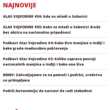
NAJNOVIJE
GLAS VOJVODINE #E6: Gde su mladi u Subotici
GLAS VOJVODINE #E5: Kako se mladi u Subotici druže
bez obzira na nacionalnu pripadnost
Podkast Glas Vojvodine #4: Kako žive manjine u Inđiji i
kako grade međusobno poštovanje
Podkast Glas Vojvodine #3: Koliko zapravo postoji
nacionalnih manjina u Inđiji i kako one žive
NDNV: Zahvaljujemo se na pomoći i podršci, sredstva
su prikupljena
Podrži Autonomiju da nastavi da radi slobodno!