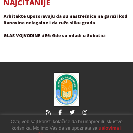
NAJČITANIJE
Arhitekte upozoravaju da su nastrešnice na garaži kod
Banovine nelegalne i da ruže sliku grada
GLAS VOJVODINE #E6: Gde su mladi u Subotici
Ovaj veb sajt koristi kolačiće da bi unapredili iskustvo
21000 Novi Sad
Sutjeska2
korisnika. Molimo Vas da se upoznate sa
uslovima i
voicendnv@gmail.com