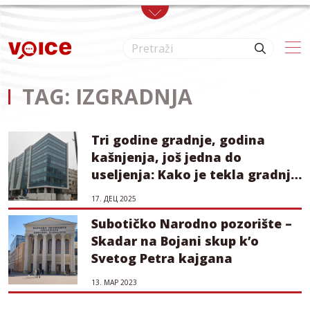
Skip to main content
TAG: IZGRADNJA
Tri godine gradnje, godina
kašnjenja, još jedna do
useljenja: Kako je tekla gradnja
novosadske Palate pravde?
17. ДЕЦ 2025
Subotičko Narodno pozorište –
Skadar na Bojani skup k’o
Svetog Petra kajgana
13. МАР 2023