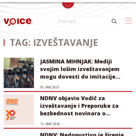
Skip to main content
TAG: IZVEŠTAVANJE
JASMINA MIHNJAK: Mediji
svojim lošim izveštavanjem
mogu dovesti do imitacije
masovnih ubistava
05. МАЈ 2023
NDNV objavio Vodič za
izveštavanje i Preporuke za
bezbednost novinara o
koronavirusu
13. МАР 2020
NDNV: Nedopustivo je širenje