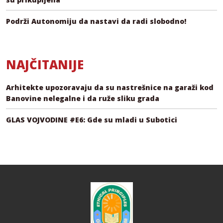
Podrži Autonomiju da nastavi da radi slobodno!
NAJČITANIJE
Arhitekte upozoravaju da su nastrešnice na garaži kod
Banovine nelegalne i da ruže sliku grada
GLAS VOJVODINE #E6: Gde su mladi u Subotici