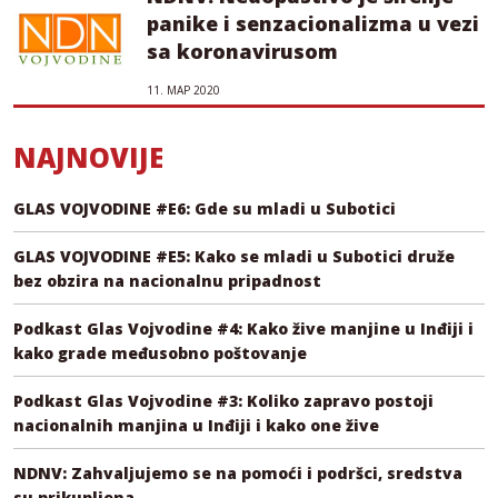
panike i senzacionalizma u vezi
sa koronavirusom
11. МАР 2020
NAJNOVIJE
GLAS VOJVODINE #E6: Gde su mladi u Subotici
GLAS VOJVODINE #E5: Kako se mladi u Subotici druže
bez obzira na nacionalnu pripadnost
Podkast Glas Vojvodine #4: Kako žive manjine u Inđiji i
kako grade međusobno poštovanje
Podkast Glas Vojvodine #3: Koliko zapravo postoji
nacionalnih manjina u Inđiji i kako one žive
NDNV: Zahvaljujemo se na pomoći i podršci, sredstva
su prikupljena