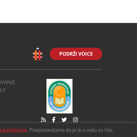
PODRŽI VOICE
IVANJE
EST
a korišćenja
. Pretpostavljamo da je to u redu za Vas.