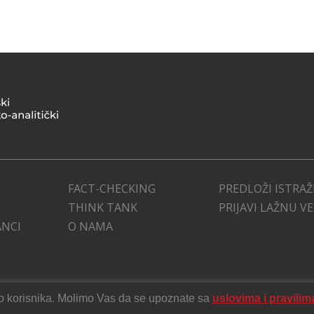
FACT-CHECKING
PREDLOŽI ISTRAŽ
THINK TANK
PRIJAVI LAŽNU V
ANCI
O NAMA
stvo korisnika. Molimo Vas da se upoznate sa
uslovima i pravilim