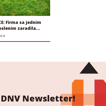
E: Firma sa jednim
oslenim zaradila
ione kao podizvođač
 2018
va za JKP!?
 NDNV Newsletter!