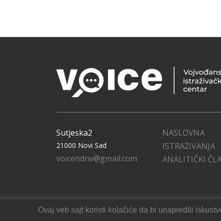
Sutjeska2
NASLOVNA
21000 Novi Sad
ISTRAŽIVANJA
voicendnv@gmail.com
ANALITIČKI ČL
Ovaj veb sajt koristi kolačiće da bi unapredili isku