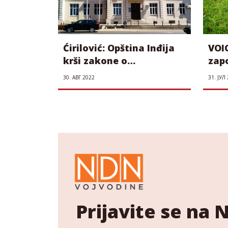
Ćirilović: Opština Inđija
VOIC
krši zakone o
zap
komunalnim
mil
30. АВГ 2022
31. ЈУЛ
delatnostima i o
rado
potrošačima
Prijavite se na