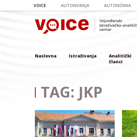
Skip to main content
VOICE
AUTONOMIJA
AUTONÓMIA
Naslovna
Istraživanja
Analitički
članci
TAG: JKP