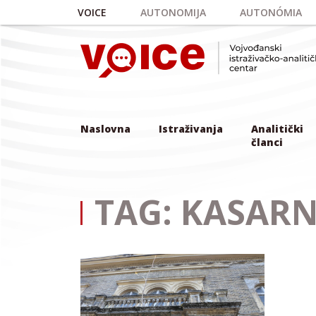
Skip to main content
VOICE
AUTONOMIJA
AUTONÓMIA
Naslovna
Istraživanja
Analitički
članci
TAG: KASAR