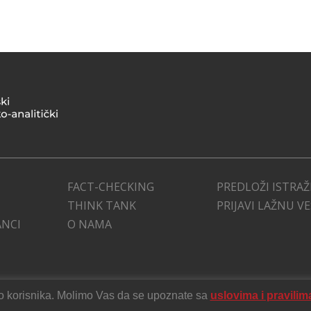
FACT-CHECKING
PREDLOŽI ISTRAŽ
THINK TANK
PRIJAVI LAŽNU V
ANCI
O NAMA
stvo korisnika. Molimo Vas da se upoznate sa
uslovima i pravilim