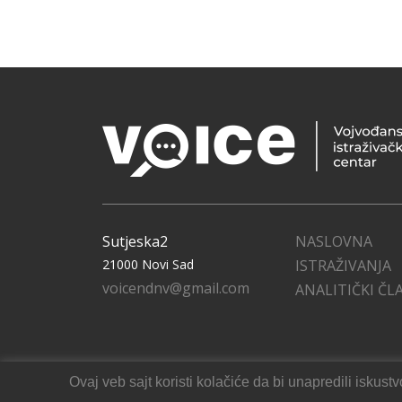
Sutjeska2
NASLOVNA
21000 Novi Sad
ISTRAŽIVANJA
voicendnv@gmail.com
ANALITIČKI ČL
Ovaj veb sajt koristi kolačiće da bi unapredili isku