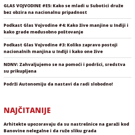
GLAS VOJVODINE #E5: Kako se mladi u Subotici druže
bez obzira na nacionalnu pripadnost
Podkast Glas Vojvodine #4: Kako žive manjine u Inđiji i
kako grade međusobno poštovanje
Podkast Glas Vojvodine #3: Koliko zapravo postoji
nacionalnih manjina u Inđiji i kako one žive
NDNV: Zahvaljujemo se na pomoći i podršci, sredstva
su prikupljena
Podrži Autonomiju da nastavi da radi slobodno!
NAJČITANIJE
Arhitekte upozoravaju da su nastrešnice na garaži kod
Banovine nelegalne i da ruže sliku grada