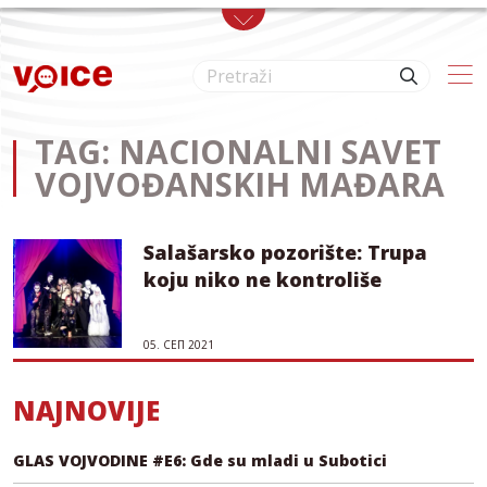
Skip to main content
TAG: NACIONALNI SAVET
VOJVOĐANSKIH MAĐARA
Salašarsko pozorište: Trupa
koju niko ne kontroliše
05. СЕП 2021
NAJNOVIJE
GLAS VOJVODINE #E6: Gde su mladi u Subotici