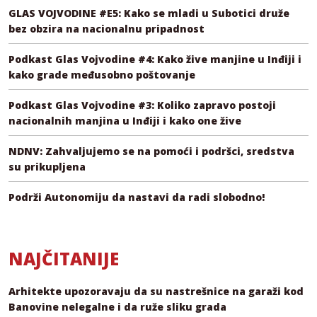
GLAS VOJVODINE #E5: Kako se mladi u Subotici druže
bez obzira na nacionalnu pripadnost
Podkast Glas Vojvodine #4: Kako žive manjine u Inđiji i
kako grade međusobno poštovanje
Podkast Glas Vojvodine #3: Koliko zapravo postoji
nacionalnih manjina u Inđiji i kako one žive
NDNV: Zahvaljujemo se na pomoći i podršci, sredstva
su prikupljena
Podrži Autonomiju da nastavi da radi slobodno!
NAJČITANIJE
Arhitekte upozoravaju da su nastrešnice na garaži kod
Banovine nelegalne i da ruže sliku grada