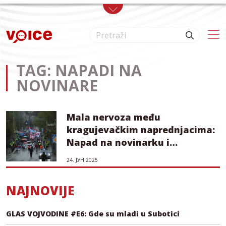
Skip to main content
TAG: NAPADI NA
NOVINARE
Mala nervoza među
kragujevačkim naprednjacima:
Napad na novinarku i
optužujuća saopštenja
24. ЈУН 2025
NAJNOVIJE
GLAS VOJVODINE #E6: Gde su mladi u Subotici