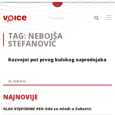
Skip to main content
TAG: NEBOJŠA
STEFANOVIĆ
Razvojni put prvog kulskog naprednjaka
30. НОВ 2016
NAJNOVIJE
GLAS VOJVODINE #E6: Gde su mladi u Subotici