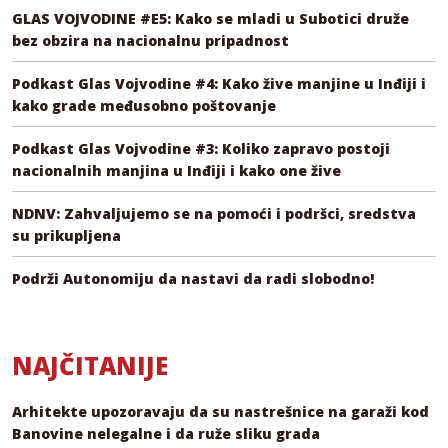
GLAS VOJVODINE #E5: Kako se mladi u Subotici druže
bez obzira na nacionalnu pripadnost
Podkast Glas Vojvodine #4: Kako žive manjine u Inđiji i
kako grade međusobno poštovanje
Podkast Glas Vojvodine #3: Koliko zapravo postoji
nacionalnih manjina u Inđiji i kako one žive
NDNV: Zahvaljujemo se na pomoći i podršci, sredstva
su prikupljena
Podrži Autonomiju da nastavi da radi slobodno!
NAJČITANIJE
Arhitekte upozoravaju da su nastrešnice na garaži kod
Banovine nelegalne i da ruže sliku grada