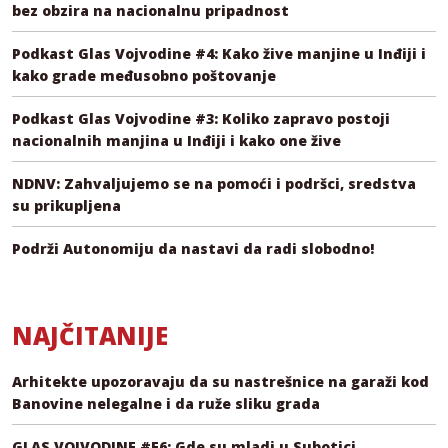
bez obzira na nacionalnu pripadnost
Podkast Glas Vojvodine #4: Kako žive manjine u Inđiji i
kako grade međusobno poštovanje
Podkast Glas Vojvodine #3: Koliko zapravo postoji
nacionalnih manjina u Inđiji i kako one žive
NDNV: Zahvaljujemo se na pomoći i podršci, sredstva
su prikupljena
Podrži Autonomiju da nastavi da radi slobodno!
NAJČITANIJE
Arhitekte upozoravaju da su nastrešnice na garaži kod
Banovine nelegalne i da ruže sliku grada
GLAS VOJVODINE #E6: Gde su mladi u Subotici