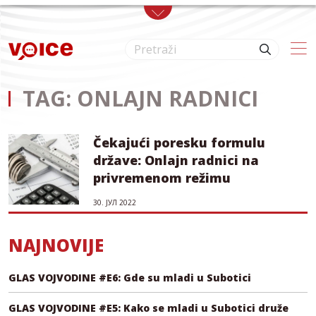
Skip to main content
TAG: ONLAJN RADNICI
Čekajući poresku formulu
države: Onlajn radnici na
privremenom režimu
30. ЈУЛ 2022
NAJNOVIJE
GLAS VOJVODINE #E6: Gde su mladi u Subotici
GLAS VOJVODINE #E5: Kako se mladi u Subotici druže