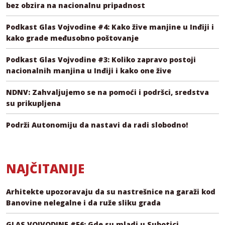
bez obzira na nacionalnu pripadnost
Podkast Glas Vojvodine #4: Kako žive manjine u Inđiji i
kako grade međusobno poštovanje
Podkast Glas Vojvodine #3: Koliko zapravo postoji
nacionalnih manjina u Inđiji i kako one žive
NDNV: Zahvaljujemo se na pomoći i podršci, sredstva
su prikupljena
Podrži Autonomiju da nastavi da radi slobodno!
NAJČITANIJE
Arhitekte upozoravaju da su nastrešnice na garaži kod
Banovine nelegalne i da ruže sliku grada
GLAS VOJVODINE #E6: Gde su mladi u Subotici