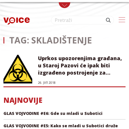
Skip to main content
TAG: SKLADIŠTENJE
Uprkos upozorenjima građana,
u Staroj Pazovi će ipak biti
izgrađeno postrojenje za
skladištenje i spaljivanje
26. ЈУЛ 2018
medicinskog otpada?
NAJNOVIJE
GLAS VOJVODINE #E6: Gde su mladi u Subotici
GLAS VOJVODINE #E5: Kako se mladi u Subotici druže