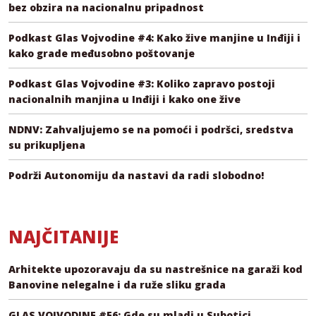
bez obzira na nacionalnu pripadnost
Podkast Glas Vojvodine #4: Kako žive manjine u Inđiji i
kako grade međusobno poštovanje
Podkast Glas Vojvodine #3: Koliko zapravo postoji
nacionalnih manjina u Inđiji i kako one žive
NDNV: Zahvaljujemo se na pomoći i podršci, sredstva
su prikupljena
Podrži Autonomiju da nastavi da radi slobodno!
NAJČITANIJE
Arhitekte upozoravaju da su nastrešnice na garaži kod
Banovine nelegalne i da ruže sliku grada
GLAS VOJVODINE #E6: Gde su mladi u Subotici