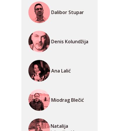
Dalibor Stupar
Denis Kolundžija
Ana Lalić
Miodrag Blečić
Natalija