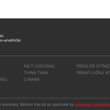
FACT-CHECKING
PREDLOŽI ISTRAŽ
THINK TANK
PRIJAVI LAŽNU V
ANCI
O NAMA
stvo korisnika. Molimo Vas da se upoznate sa
uslovima i pravilim