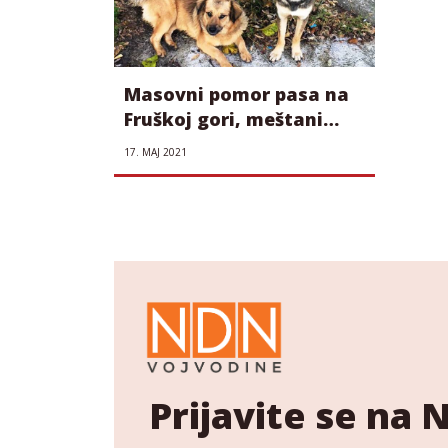
Masovni pomor pasa na
Fruškoj gori, meštani
tvrde da su otrovani
17. МАЈ 2021
Prijavite se na