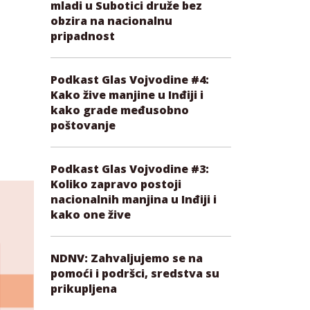
mladi u Subotici druže bez
obzira na nacionalnu
pripadnost
Podkast Glas Vojvodine #4:
Kako žive manjine u Inđiji i
kako grade međusobno
poštovanje
Podkast Glas Vojvodine #3:
Koliko zapravo postoji
nacionalnih manjina u Inđiji i
kako one žive
NDNV: Zahvaljujemo se na
pomoći i podršci, sredstva su
prikupljena