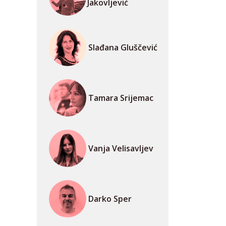
Jakovljević
Slađana Gluščević
Tamara Srijemac
Vanja Velisavljev
Darko Sper