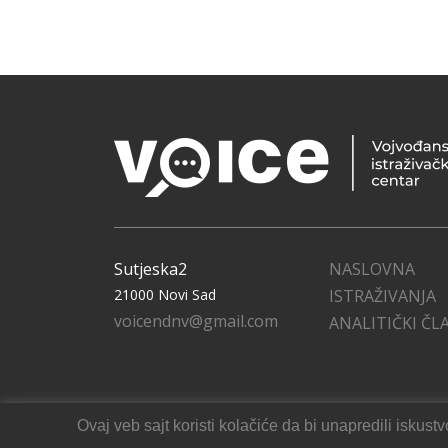
Sutjeska2
NASLOVNA
21000 Novi Sad
ISTRAŽIVANJA
voicendnv@gmail.com
ANALITIČKI ČL
Ovaj veb sajt koristi kolačiće da bi unapredili isku