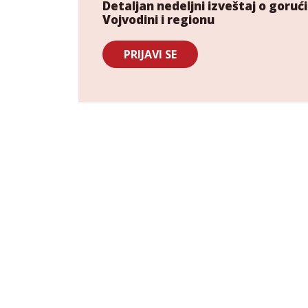
Detaljan nedeljni izveštaj o gor
Vojvodini i regionu
PRIJAVI SE