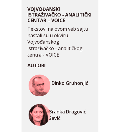
VOJVOĐANSKI
ISTRAŽIVAČKO - ANALITIČKI
CENTAR – VOICE
Tekstovi na ovom veb sajtu
nastali su u okviru
Vojvođanskog
istraživačko - analitičkog
centra - VOICE
AUTORI
Dinko Gruhonjić
Branka Dragović
Savić