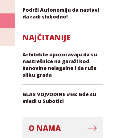
Podrži Autonomiju da nastavi
da radi slobodno!
NAJČITANIJE
Arhitekte upozoravaju da su
nastrešnice na garaži kod
Banovine nelegalne i da ruže
sliku grada
GLAS VOJVODINE #E6: Gde su
mladi u Subotici
O NAMA