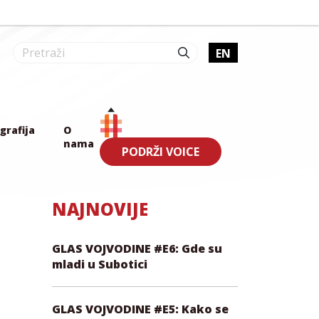
EN
grafija
O
nama
PODRŽI VOICE
NAJNOVIJE
GLAS VOJVODINE #E6: Gde su
mladi u Subotici
GLAS VOJVODINE #E5: Kako se