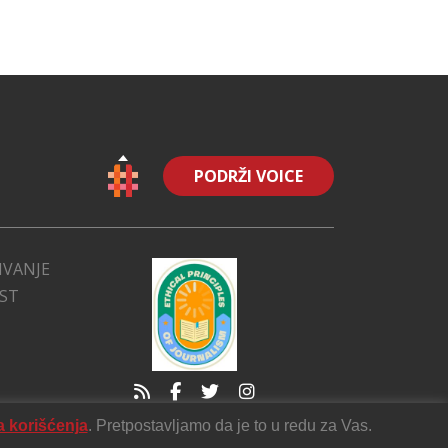
PODRŽI VOICE
IVANJE
EST
a korišćenja
. Pretpostavljamo da je to u redu za Vas.