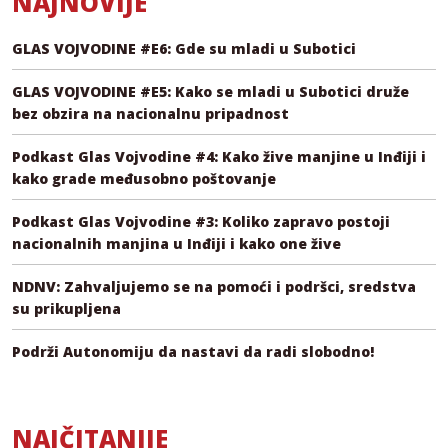
NAJNOVIJE
GLAS VOJVODINE #E6: Gde su mladi u Subotici
GLAS VOJVODINE #E5: Kako se mladi u Subotici druže
bez obzira na nacionalnu pripadnost
Podkast Glas Vojvodine #4: Kako žive manjine u Inđiji i
kako grade međusobno poštovanje
Podkast Glas Vojvodine #3: Koliko zapravo postoji
nacionalnih manjina u Inđiji i kako one žive
NDNV: Zahvaljujemo se na pomoći i podršci, sredstva
su prikupljena
Podrži Autonomiju da nastavi da radi slobodno!
NAJČITANIJE