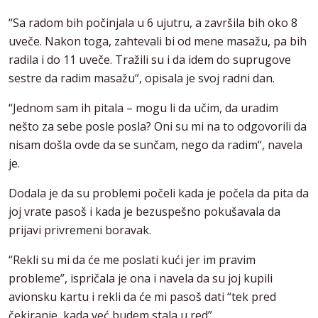
“Sa radom bih počinjala u 6 ujutru, a završila bih oko 8
uveče. Nakon toga, zahtevali bi od mene masažu, pa bih
radila i do 11 uveče. Tražili su i da idem do suprugove
sestre da radim masažu“, opisala je svoj radni dan.
“Jednom sam ih pitala – mogu li da učim, da uradim
nešto za sebe posle posla? Oni su mi na to odgovorili da
nisam došla ovde da se sunčam, nego da radim“, navela
je.
Dodala je da su problemi počeli kada je počela da pita da
joj vrate pasoš i kada je bezuspešno pokušavala da
prijavi privremeni boravak.
“Rekli su mi da će me poslati kući jer im pravim
probleme”, ispričala je ona i navela da su joj kupili
avionsku kartu i rekli da će mi pasoš dati “tek pred
čekiranje, kada već budem stala u red”.