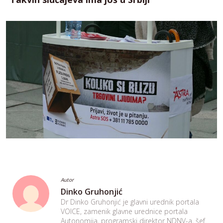
Autor
Dinko Gruhonjić
Dr Dinko Gruhonjić je glavni urednik portala
VOICE, zamenik glavne urednice portala
Autonomija, programski direktor NDNV-a, šef