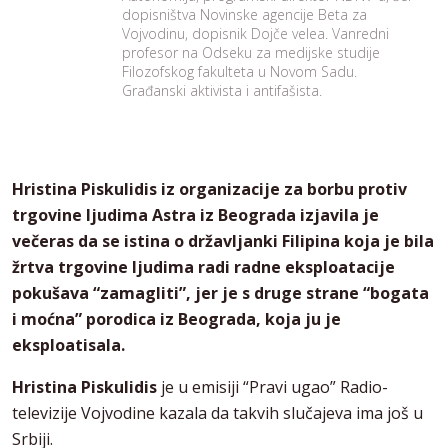
dopisništva Novinske agencije Beta za
Vojvodinu, dopisnik Dojče velea. Vanredni
profesor na Odseku za medijske studije
Filozofskog fakulteta u Novom Sadu.
Građanski aktivista i antifašista.
Hristina Piskulidis iz organizacije za borbu protiv
trgovine ljudima Astra iz Beograda izjavila je
večeras da se istina o državljanki Filipina koja je bila
žrtva trgovine ljudima radi radne eksploatacije
pokušava “zamagliti”, jer je s druge strane “bogata
i moćna” porodica iz Beograda, koja ju je
eksploatisala.
Hristina Piskulidis
je u emisiji “Pravi ugao” Radio-
televizije Vojvodine kazala da takvih slučajeva ima još u
Srbiji.