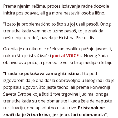
Prema njenim rečima, proces izdavanja radne dozvole
inicira poslodavac, ali ga mora nastaviti osoba lično.
“I zato je problematično to što su joj uzeli pasoš. Onog
trenutka kada vam neko uzme pasoš, to je znak da
nešto nije u redu”, navela je Hristina Piskulidis.
Ocenila je da niko nije očekivao ovoliku pažnju javnosti,
nakon što je istraživački
portal VOICE
iz Novog Sada
objavio ovu priču, a preneo je veliki broj medija u Srbiji.
“I sada se pokušava zamagliti istina.
I to pod
izgovorom da je ona došla dobrovoljno u Beograd i da je
potpisala ugovor, što jeste tačno, ali prema konvecniji
Saveta Evrope koja štiti žrtve trgovine ljudima, onoga
trenutka kada su one obmanute i kada žele da napuste
tu situaciju, one apsolutno nisu krive.
Pristanak ne
znači da je žrtva kriva, jer je u startu obmanuta”,