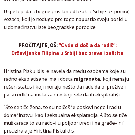
Uspela je da izbegne prisilan odlazak iz Srbije uz pomoć
vozača, koji je nedugo pre toga napustio svoju poziciju
u domaćinstvu iste beogradske porodice.
PROČITAJTE JOŠ:
“Ovde si došla da radiš”:
Državljanka Filipina u Srbiji bez prava i zaštite
Hristina Piskulidis je navela da među osobama koje su
radno eksplatisane ima i dosta
migranata,
koji nemaju
rešen status i koji moraju nešto da rade da bi preživeli
pa su odlična meta za one koji žele da ih eksploatišu.
“Što se tiče žena, to su najčešće poslovi nege i rad u
domaćinstvu, kao i seksualna eksplatacija. A što se tiče
muškaraca to su radovi u poljoprivredi i na građevini”,
precizirala je Hristina Piskulidis.