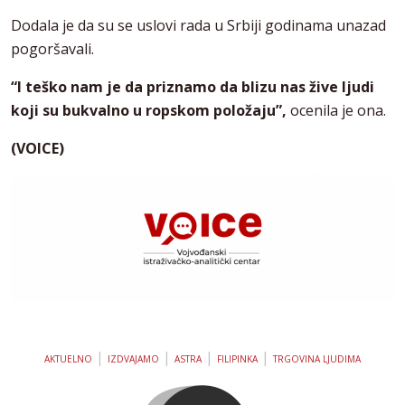
Dodala je da su se uslovi rada u Srbiji godinama unazad
pogoršavali.
“I teško nam je da priznamo da blizu nas žive ljudi
koji su bukvalno u ropskom položaju”,
ocenila je ona.
(VOICE)
|
|
|
|
AKTUELNO
IZDVAJAMO
ASTRA
FILIPINKA
TRGOVINA LJUDIMA