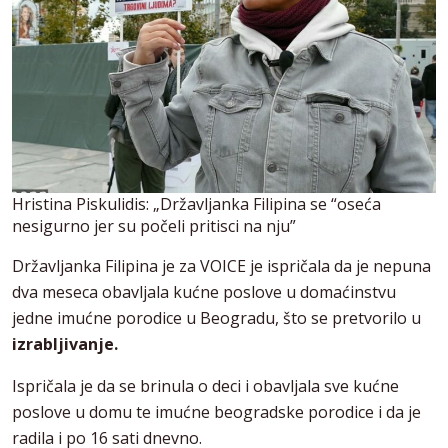
Hristina Piskulidis: „Državljanka Filipina se “oseća
nesigurno jer su počeli pritisci na nju”
Državljanka Filipina je za VOICE je ispričala da je nepuna
dva meseca obavljala kućne poslove u domaćinstvu
jedne imućne porodice u Beogradu, što se pretvorilo u
izrabljivanje.
Ispričala je da se brinula o deci i obavljala sve kućne
poslove u domu te imućne beogradske porodice i da je
radila i po 16 sati dnevno.