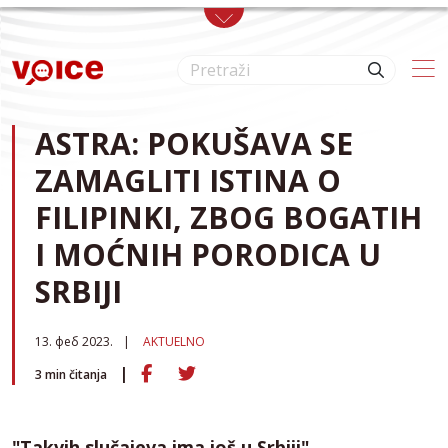
Skip to main content
ASTRA: POKUŠAVA SE
ZAMAGLITI ISTINA O
FILIPINKI, ZBOG BOGATIH
I MOĆNIH PORODICA U
SRBIJI
13. феб 2023.
AKTUELNO
3
min čitanja
"Takvih slučajeva ima još u Srbiji"