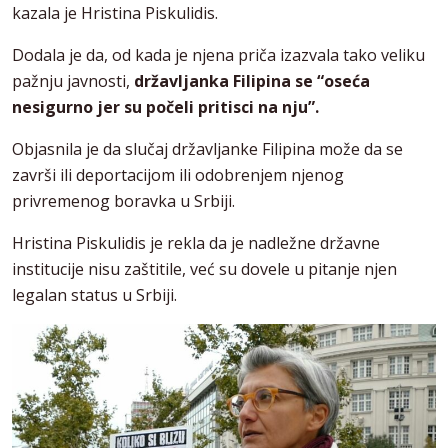
kazala je Hristina Piskulidis.
Dodala je da, od kada je njena priča izazvala tako veliku
pažnju javnosti,
državljanka Filipina se “oseća
nesigurno jer su počeli pritisci na nju”.
Objasnila je da slučaj državljanke Filipina može da se
završi ili deportacijom ili odobrenjem njenog
privremenog boravka u Srbiji.
Hristina Piskulidis je rekla da je nadležne državne
institucije nisu zaštitile, već su dovele u pitanje njen
legalan status u Srbiji.