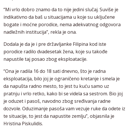
“Mi vrlo dobro znamo da to nije jedini slučaj. Suviše je
indikativno da baš u situacijama u koje su uključene
bogate i moćne porodice, nema adekvatnog odgovora
nadležnih institucija”, rekla je ona.
Dodala je da je i pre državljanke Filipina kod iste
porodice radilo dvadesetak žena, koje su takođe
napustile taj posao zbog eksploatacije.
“Ona je radila 16 do 18 sati dnevno, što je radna
eksploatacija, bilo joj je ograničeno kretanje i smela je
da napušta radno mesto, to jest tu kuću samo uz
pratnju i vrlo retko, kako bi se videla sa sestrom. Bio joj
je oduzet i pasoš, navodno zbog sređivanja radne
dozvole. Oduzimanje pasoša vam vezuje ruke da odete iz
te situacije, to jest da napustite zemlju”, objasnila je
Hristina Piskulidis.