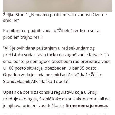
Željko Stanić: „Nemamo problem zatrovanosti životne
sredine“
Po pitanju otpadnih voda, u “Žibelu” tvrde da su taj
problem trajno rešili.
“AIK je ovih dana puštanjem u rad sekundarnog
prečistača voda stavio tačku na zagađivanje Krivaje. Tu
smo, pošto je nemoguće obezbediti rad prečistača vode
u 100 posto situacija, obezbeđeni u bar 95 odsto.
Otpadna voda je sada bez mirisa i čista”, kaže Željko
Stanić, vlasnik AIK “Bačka Topola”.
Upitan da oceni zakonsku regulativu koja u Srbiji
uređuje ekologiju, Stanić kaže da su zakoni dobri, ali da
je njihova primenjivost teška jer
firme nemaju novca.