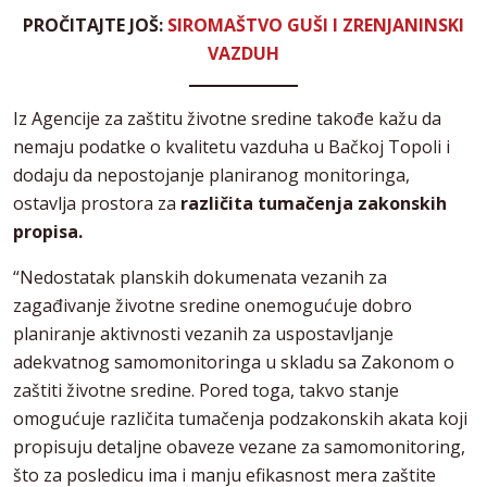
PROČITAJTE JOŠ:
SIROMAŠTVO GUŠI I ZRENJANINSKI
VAZDUH
Iz Agencije za zaštitu životne sredine takođe kažu da
nemaju podatke o kvalitetu vazduha u Bačkoj Topoli i
dodaju da nepostojanje planiranog monitoringa,
ostavlja prostora za
različita tumačenja zakonskih
propisa.
“Nedostatak planskih dokumenata vezanih za
zagađivanje životne sredine onemogućuje dobro
planiranje aktivnosti vezanih za uspostavljanje
adekvatnog samomonitoringa u skladu sa Zakonom o
zaštiti životne sredine. Pored toga, takvo stanje
omogućuje različita tumačenja podzakonskih akata koji
propisuju detaljne obaveze vezane za samomonitoring,
što za posledicu ima i manju efikasnost mera zaštite