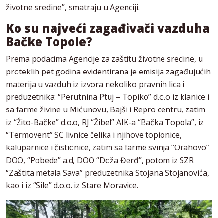
životne sredine”, smatraju u Agenciji.
Ko su najveći zagađivači vazduha
Bačke Topole?
Prema podacima Agencije za zaštitu životne sredine, u
proteklih pet godina evidentirana je emisija zagađujućih
materija u vazduh iz izvora nekoliko pravnih lica i
preduzetnika: “Perutnina Ptuj – Topiko” d.o.o iz klanice i
sa farme živine u Mićunovu, Bajši i Repro centru, zatim
iz “Žito-Bačke” d.o.o, RJ “Žibel” AIK-a “Bačka Topola”, iz
“Termovent” SC livnice čelika i njihove topionice,
kaluparnice i čistionice, zatim sa farme svinja “Orahovo”
DOO, “Pobede” a.d, DOO “Doža Đerđ”, potom iz SZR
“Zaštita metala Sava” preduzetnika Stojana Stojanovića,
kao i iz “Sile” d.o.o. iz Stare Moravice.