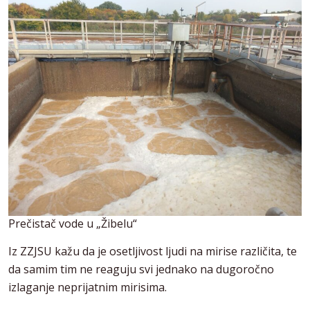
Prečistač vode u „Žibelu“
Iz ZZJSU kažu da je osetljivost ljudi na mirise različita, te
da samim tim ne reaguju svi jednako na dugoročno
izlaganje neprijatnim mirisima.