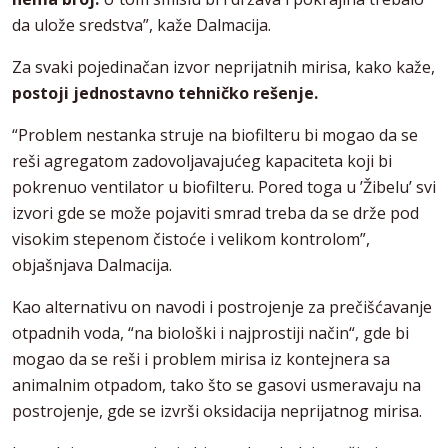
da ulože sredstva”, kaže Dalmacija.
Za svaki pojedinačan izvor neprijatnih mirisa, kako kaže,
postoji jednostavno tehničko rešenje.
“Problem nestanka struje na biofilteru bi mogao da se
reši agregatom zadovoljavajućeg kapaciteta koji bi
pokrenuo ventilator u biofilteru. Pored toga u ’Žibelu’ svi
izvori gde se može pojaviti smrad treba da se drže pod
visokim stepenom čistoće i velikom kontrolom”,
objašnjava Dalmacija.
Kao alternativu on navodi i postrojenje za prečišćavanje
otpadnih voda, “na biološki i najprostiji način“, gde bi
mogao da se reši i problem mirisa iz kontejnera sa
animalnim otpadom, tako što se gasovi usmeravaju na
postrojenje, gde se izvrši oksidacija neprijatnog mirisa.