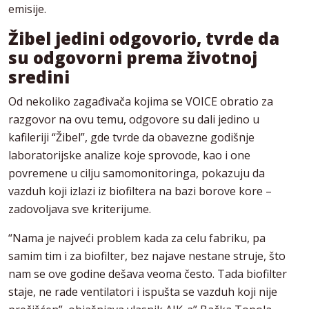
emisije.
Žibel jedini odgovorio, tvrde da
su odgovorni
prema životnoj
sredini
Od nekoliko zagađivača kojima se VOICE obratio za
razgovor na ovu temu, odgovore su dali jedino u
kafileriji “Žibel”, gde tvrde da obavezne godišnje
laboratorijske analize koje sprovode, kao i one
povremene u cilju samomonitoringa, pokazuju da
vazduh koji izlazi iz biofiltera na bazi borove kore –
zadovoljava sve kriterijume.
“Nama je najveći problem kada za celu fabriku, pa
samim tim i za biofilter, bez najave nestane struje, što
nam se ove godine dešava veoma često. Tada biofilter
staje, ne rade ventilatori i ispušta se vazduh koji nije