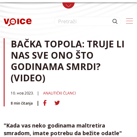
Skip to main content
BAČKA TOPOLA: TRUJE LI
NAS SVE ONO ŠTO
GODINAMA SMRDI?
(VIDEO)
10. нов 2023.
ANALITIČKI ČLANCI
8
min čitanja
"Kada vas neko godinama maltretira
smradom, imate potrebu da bežite odatle"