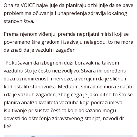
Ona za VOICE najavljuje da planiraju ozbiljnije da se bave
problemima očuvanja i unapređenja zdravlja lokalnog
stanovništva.
Prema njenom viđenju, premda neprijatni mirisi koji se
povremeno šire gradom i izazivaju nelagodu, to ne mora
da znači da je vazduh i zagađen.
“Pokušavam da izbegnem duži boravak na takvom
vazduhu što je često neizvodljivo. Stvara mi određenu
dozu uznemirenosti i nervoze, a verujem da je slično i
kod ostalih stanovnika. Međutim, smrad ne mora značiti
i da je vazduh zagađen, zbog čega je jako bitno to što se
planira analiza kvaliteta vazduha koja podrazumeva
ispitivanje prisustva čestica koje dokazano mogu
dovesti do oštećenja zdravstvenog stanja”, navodi dr
Ileš.