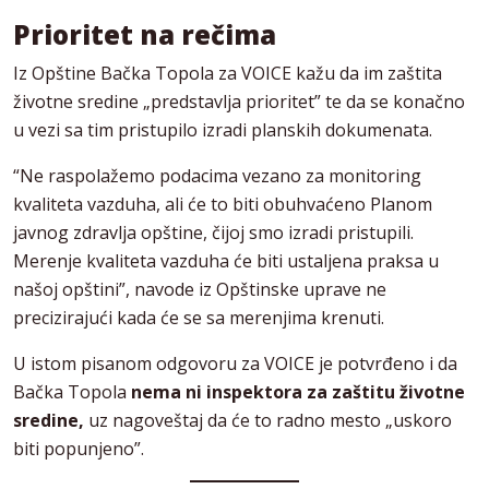
Prioritet na rečima
Iz Opštine Bačka Topola za VOICE kažu da im zaštita
životne sredine „predstavlja prioritet” te da se konačno
u vezi sa tim pristupilo izradi planskih dokumenata.
“Ne raspolažemo podacima vezano za monitoring
kvaliteta vazduha, ali će to biti obuhvaćeno Planom
javnog zdravlja opštine, čijoj smo izradi pristupili.
Merenje kvaliteta vazduha će biti ustaljena praksa u
našoj opštini”, navode iz Opštinske uprave ne
precizirajući kada će se sa merenjima krenuti.
U istom pisanom odgovoru za VOICE je potvrđeno i da
Bačka Topola
nema ni inspektora za zaštitu životne
sredine,
uz nagoveštaj da će to radno mesto „uskoro
biti popunjeno”.