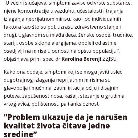
“U većini slučajeva, simptomi zavise od vrste supstance,
njene koncentracije u vazduhu, učestalosti i trajanja
izlaganja neprijatnom mirisu, kao i od individualnih
faktora kao što su pol, uzrast, zdravstveno stanje i
drugi. Uglavnom su mlađa deca, ženske osobe, trudnice,
stariji, osobe sklone alergijama, oboleli od astme
osetljiviji na mirise u odnosu na opštu populaciju.”,
objašnjava prim. spec. dr
Karolina Berenji
ZZJSU.
Kako ona dodaje, simptomi koji se mogu javiti usled
dugotrajnog izlaganja neprijatnim mirisima su
glavobolja i mučnina, zatim iritacija očiju i disajnih
puteva, zapušenost nosa, kašalj, stezanje u grudima,
vrtoglavica, potištenost, pa i anksioznost.
“Problem
ukazuje da je narušen
kvalitet života čitave jedne
sredine
”