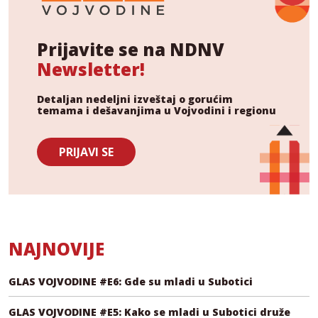
Prijavite se na NDNV
Newsletter!
Detaljan nedeljni izveštaj o gorućim
temama i dešavanjima u Vojvodini i regionu
PRIJAVI SE
NAJNOVIJE
GLAS VOJVODINE #E6: Gde su mladi u Subotici
GLAS VOJVODINE #E5: Kako se mladi u Subotici druže