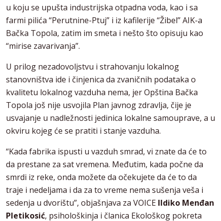
u koju se upušta industrijska otpadna voda, kao i sa
farmi pilića “Perutnine-Ptuj” i iz kafilerije “Žibel” AIK-a
Bačka Topola, zatim im smeta i nešto što opisuju kao
“mirise zavarivanja”.
U prilog nezadovoljstvu i strahovanju lokalnog
stanovništva ide i činjenica da zvaničnih podataka o
kvalitetu lokalnog vazduha nema, jer Opština Bačka
Topola još nije usvojila Plan javnog zdravlja, čije je
usvajanje u nadležnosti jedinica lokalne samouprave, a u
okviru kojeg će se pratiti i stanje vazduha.
“Kada fabrika ispusti u vazduh smrad, vi znate da će to
da prestane za sat vremena. Međutim, kada počne da
smrdi iz reke, onda možete da očekujete da će to da
traje i nedeljama i da za to vreme nema sušenja veša i
sedenja u dvorištu”, objašnjava za VOICE
Ildiko Menđan
Pletikosić
, psihološkinja i članica Ekološkog pokreta