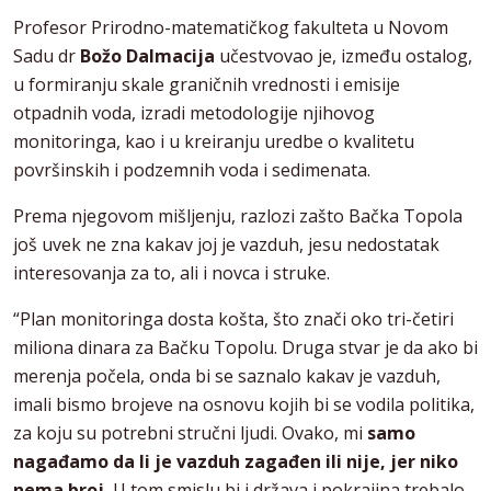
Profesor Prirodno-matematičkog fakulteta u Novom
Sadu dr
Božo Dalmacija
učestvovao je, između ostalog,
u formiranju skale graničnih vrednosti i emisije
otpadnih voda, izradi metodologije njihovog
monitoringa, kao i u kreiranju uredbe o kvalitetu
površinskih i podzemnih voda i sedimenata.
Prema njegovom mišljenju, razlozi zašto Bačka Topola
još uvek ne zna kakav joj je vazduh, jesu nedostatak
interesovanja za to, ali i novca i struke.
“Plan monitoringa dosta košta, što znači oko tri-četiri
miliona dinara za Bačku Topolu. Druga stvar je da ako bi
merenja počela, onda bi se saznalo kakav je vazduh,
imali bismo brojeve na osnovu kojih bi se vodila politika,
za koju su potrebni stručni ljudi. Ovako, mi
samo
nagađamo da li je vazduh zagađen ili nije, jer niko
nema broj.
U tom smislu bi i država i pokrajina trebalo