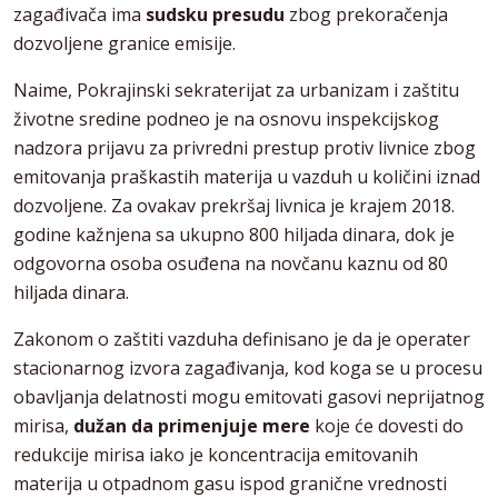
zagađivača ima
sudsku presudu
zbog prekoračenja
dozvoljene granice emisije.
Naime, Pokrajinski sekraterijat za urbanizam i zaštitu
životne sredine podneo je na osnovu inspekcijskog
nadzora prijavu za privredni prestup protiv livnice zbog
emitovanja praškastih materija u vazduh u količini iznad
dozvoljene. Za ovakav prekršaj livnica je krajem 2018.
godine kažnjena sa ukupno 800 hiljada dinara, dok je
odgovorna osoba osuđena na novčanu kaznu od 80
hiljada dinara.
Zakonom o zaštiti vazduha definisano je da je operater
stacionarnog izvora zagađivanja, kod koga se u procesu
obavljanja delatnosti mogu emitovati gasovi neprijatnog
mirisa,
dužan da primenjuje mere
koje će dovesti do
redukcije mirisa iako je koncentracija emitovanih
materija u otpadnom gasu ispod granične vrednosti