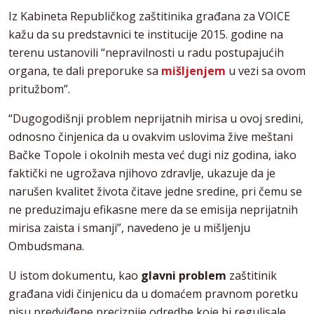
Iz Kabineta Republičkog zaštitinika građana za VOICE
kažu da su predstavnici te institucije 2015. godine na
terenu ustanovili “nepravilnosti u radu postupajućih
organa, te dali preporuke sa
mišljenjem
u vezi sa ovom
pritužbom”.
“Dugogodišnji problem neprijatnih mirisa u ovoj sredini,
odnosno činjenica da u ovakvim uslovima žive meštani
Bačke Topole i okolnih mesta već dugi niz godina, iako
faktički ne ugrožava njihovo zdravlje, ukazuje da je
narušen kvalitet života čitave jedne sredine, pri čemu se
ne preduzimaju efikasne mere da se emisija neprijatnih
mirisa zaista i smanji”, navedeno je u mišljenju
Ombudsmana.
U istom dokumentu, kao
glavni problem
zaštitinik
građana vidi činjenicu da u domaćem pravnom poretku
nisu predviđene preciznije odredbe koje bi regulisale