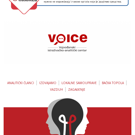
|
|
|
|
ANALITIČKI ČLANCI
IZDVAJAMO
LOKALNE SAMOUPRAVE
BAČKA TOPOLA
|
VAZDUH
ZAGAĐENJE