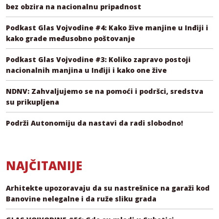
bez obzira na nacionalnu pripadnost
Podkast Glas Vojvodine #4: Kako žive manjine u Inđiji i
kako grade međusobno poštovanje
Podkast Glas Vojvodine #3: Koliko zapravo postoji
nacionalnih manjina u Inđiji i kako one žive
NDNV: Zahvaljujemo se na pomoći i podršci, sredstva
su prikupljena
Podrži Autonomiju da nastavi da radi slobodno!
NAJČITANIJE
Arhitekte upozoravaju da su nastrešnice na garaži kod
Banovine nelegalne i da ruže sliku grada