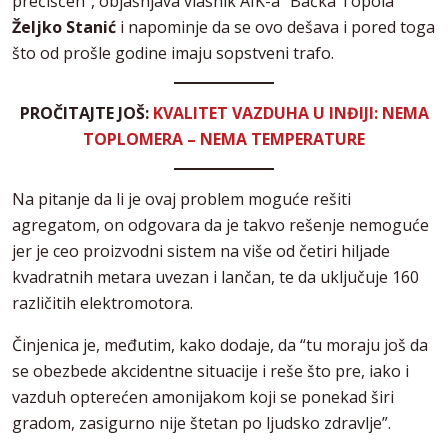
prečišćen”, objašnjava vlasnik AIK-a” Bačka Topola
Željko Stanić
i napominje da se ovo dešava i pored toga
što od prošle godine imaju sopstveni trafo.
PROČITAJTE JOŠ:
KVALITET VAZDUHA U INĐIJI: NEMA
TOPLOMERA – NEMA TEMPERATURE
Na pitanje da li je ovaj problem moguće rešiti
agregatom, on odgovara da je takvo rešenje nemoguće
jer je ceo proizvodni sistem na više od četiri hiljade
kvadratnih metara uvezan i lančan, te da uključuje 160
različitih elektromotora.
Činjenica je, međutim, kako dodaje, da “tu moraju još da
se obezbede akcidentne situacije i reše što pre, iako i
vazduh opterećen amonijakom koji se ponekad širi
gradom, zasigurno nije štetan po ljudsko zdravlje”.