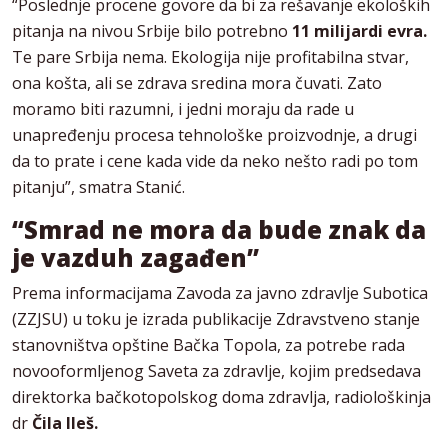
“Poslednje procene govore da bi za rešavanje ekoloških
pitanja na nivou Srbije bilo potrebno
11 milijardi evra.
Te pare Srbija nema. Ekologija nije profitabilna stvar,
ona košta, ali se zdrava sredina mora čuvati. Zato
moramo biti razumni, i jedni moraju da rade u
unapređenju procesa tehnološke proizvodnje, a drugi
da to prate i cene kada vide da neko nešto radi po tom
pitanju”, smatra Stanić.
“S
mrad ne mora da bude znak da
je vazduh zagađen
”
Prema informacijama Zavoda za javno zdravlje Subotica
(ZZJSU) u toku je izrada publikacije Zdravstveno stanje
stanovništva opštine Bačka Topola, za potrebe rada
novooformljenog Saveta za zdravlje, kojim predsedava
direktorka bačkotopolskog doma zdravlja, radiološkinja
dr
Čila Ileš.