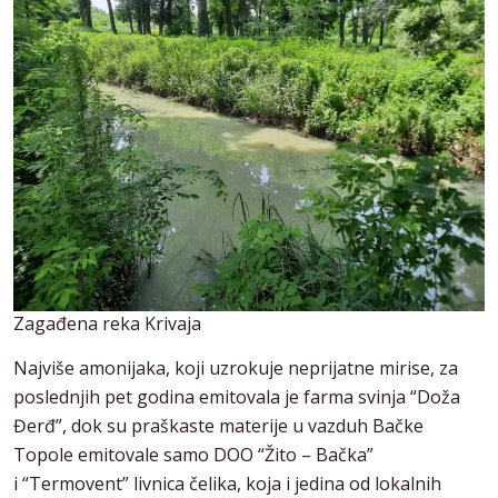
Zagađena reka Krivaja
Najviše amonijaka, koji uzrokuje neprijatne mirise, za
poslednjih pet godina emitovala je farma svinja “Doža
Đerđ”, dok su praškaste materije u vazduh Bačke
Topole emitovale samo DOO “Žito – Bačka”
i “Termovent” livnica čelika, koja i jedina od lokalnih