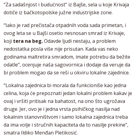
“Za sadašnjost i budućnost” iz Bajše, sela u koje Krivaja
dotiče iz bačkotopolske južne industrijske zone.
“Iako je rad prečistača otpadnih voda sada primetan, i
ovog leta se u Bajši osetio nesnosan smrad iz Krivaje,
koji
tera na beg.
Odavde ljudi nestaju, a problem
nedostatka posla više nije prisutan. Kada vas neko
godinama maltretira smradom, imate potrebu da bežite
odatle”, ocenjuje naša sagovornica i dodaje da veruje da
bi problem mogao da se reši u okviru lokalne zajednice.
“Lokalna zajednica bi morala da funkcioniše kao jedna
celina, koja će prepoznati jedan lokalni problem kakav je
ovaj i vršiti pritisak na bahatost, na ono što ugrožava
druge. Jer, ovo je i jedna vrsta psihičkog nasilja nad
lokalnim stanovništvom i samo lokalna zajednica treba
da ima volje i stručnih kapaciteta da to nasilje prekine”,
smatra Ildiko Menđan Pletikosić.