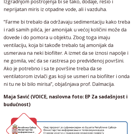
Izgradnjom postrojenja bi se tako, dodaje, rešio i
neprijatan miris iz otpadne vode, ali i vazduha.
“Farme bi trebalo da održavaju sedimentaciju kako treba
i radi samih pilića, jer amonijak u većoj količini može da
dovede i do pomora u objektu. Zbog toga imaju
ventilaciju, koja bi takođe trebalo taj amonijak da
usmerava na neki biofilter. A izmet da se iznosi napolje i
ne gomila, već da se rastresa po predviđenoj površini.
Ako je potrebno i sa te površine treba da se
ventilatorom izvlači gas koji se usmeri na biofilter i onda
ni tu ne bi bilo mirisa”, objašnjava prof. Dalmacija.
Maja Savić (VOICE, naslovna foto: EP Za sadašnjost i
budućnost)