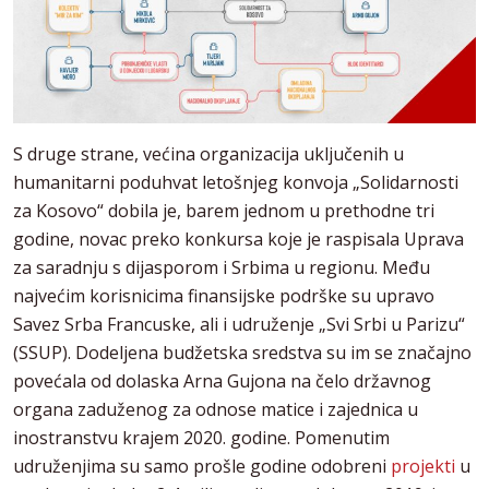
S druge strane, većina organizacija uključenih u
humanitarni poduhvat letošnjeg konvoja „Solidarnosti
za Kosovo“ dobila je, barem jednom u prethodne tri
godine, novac preko konkursa koje je raspisala Uprava
za saradnju s dijasporom i Srbima u regionu. Među
najvećim korisnicima finansijske podrške su upravo
Savez Srba Francuske, ali i udruženje „Svi Srbi u Parizu“
(SSUP). Dodeljena budžetska sredstva su im se značajno
povećala od dolaska Arna Gujona na čelo državnog
organa zaduženog za odnose matice i zajednica u
inostranstvu krajem 2020. godine. Pomenutim
udruženjima su samo prošle godine odobreni
projekti
u