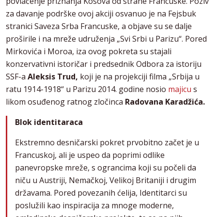
povlačenje priznanja Kosova od strane Francuske. Poziv
za davanje podrške ovoj akciji osvanuo je na Fejsbuk
stranici Saveza Srba Francuske, a objave su se dalje
proširile i na mreže udruženja „Svi Srbi u Parizu“. Pored
Mirkovića i Moroa, iza ovog pokreta su stajali
konzervativni istoričar i predsednik Odbora za istoriju
SSF-a
Aleksis Trud,
koji je na projekciji filma „Srbija u
ratu 1914-1918“ u Parizu 2014. godine nosio
majicu
s
likom osuđenog ratnog zločinca
Radovana Karadžića.
Blok identitaraca
Ekstremno desničarski pokret prvobitno začet je u
Francuskoj, ali je uspeo da poprimi odlike
panevropske mreže, s ograncima koji su počeli da
niču u Austriji, Nemačkoj, Velikoj Britaniji i drugim
državama. Pored povezanih ćelija, Identitarci su
poslužili kao inspiracija za mnoge moderne,