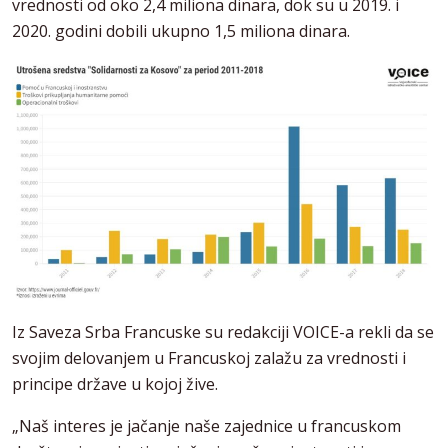
vrednosti od oko 2,4 miliona dinara, dok su u 2019. i
2020. godini dobili ukupno 1,5 miliona dinara.
Iz Saveza Srba Francuske su redakciji VOICE-a rekli da se
svojim delovanjem u Francuskoj zalažu za vrednosti i
principe države u kojoj žive.
„Naš interes je jačanje naše zajednice u francuskom