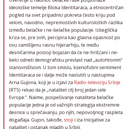
ideološke temelje Bloka Identitaraca, a etnocentričan
pogled na svet pripadnici pokreta često kriju pod
velom, navodno, nepremostivih kulturoloških razlika
između belačke i ne-belačke populacije. Izbeglička
kriza se, pre svih, percipira kao glavna opasnost po
ovu zamišljenu rasnu hijerarhiju, te među
desničarima postoji bojazan da će ne-hrišćani i ne-
belci odneti demografsku prevlast nad „autohtonim“
stanovništvom. U tom smislu, ksenofobni sentiment
Identitaraca se i dalje može naslutiti u nastupima
Arna Gujona, koji je u izjavi za
Radio-televiziju Srbije
(RTS) rekao da je „natalitet cilj broj jedan cele
Evrope.“. Naime, pospešivanje nataliteta belačke
populacije jedna je od važnijih strategija ekstremne
desnice u sprečavanju, po njih, nepovoljnog raspleta
događaja. Gujon, takođe,
stoji
i iza Inicijative za
natalitet i ostanak mladih u Srbiji.