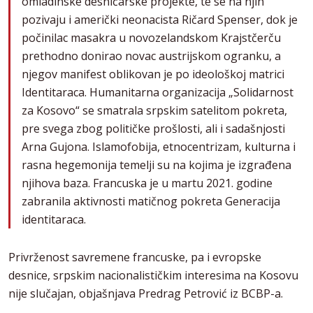
omladinske desničarske projekte, te se na njih
pozivaju i američki neonacista Ričard Spenser, dok je
počinilac masakra u novozelandskom Krajstčerču
prethodno donirao novac austrijskom ogranku, a
njegov manifest oblikovan je po ideološkoj matrici
Identitaraca. Humanitarna organizacija „Solidarnost
za Kosovo“ se smatrala srpskim satelitom pokreta,
pre svega zbog političke prošlosti, ali i sadašnjosti
Arna Gujona. Islamofobija, etnocentrizam, kulturna i
rasna hegemonija temelji su na kojima je izgrađena
njihova baza. Francuska je u martu 2021. godine
zabranila aktivnosti matičnog pokreta Generacija
identitaraca.
Privrženost savremene francuske, pa i evropske
desnice, srpskim nacionalističkim interesima na Kosovu
nije slučajan, objašnjava Predrag Petrović iz BCBP-a.