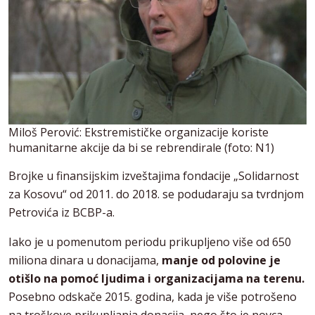
Miloš Perović: Ekstremističke organizacije koriste
humanitarne akcije da bi se rebrendirale (foto: N1)
Brojke u finansijskim izveštajima fondacije „Solidarnost
za Kosovu“ od 2011. do 2018. se podudaraju sa tvrdnjom
Petrovića iz BCBP-a.
Iako je u pomenutom periodu prikupljeno više od 650
miliona dinara u donacijama,
manje od polovine je
otišlo na pomoć ljudima i organizacijama na terenu.
Posebno odskače 2015. godina, kada je više potrošeno
na troškove prikupljanja donacija, nego što je novca