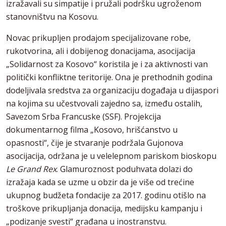
izražavali su simpatije i pružali podršku ugroženom
stanovništvu na Kosovu.
Novac prikupljen prodajom specijalizovane robe,
rukotvorina, ali i dobijenog donacijama, asocijacija
„Solidarnost za Kosovo“ koristila je i za aktivnosti van
politički konfliktne teritorije. Ona je prethodnih godina
dodeljivala sredstva za organizaciju događaja u dijaspori
na kojima su učestvovali zajedno sa, između ostalih,
Savezom Srba Francuske (SSF). Projekcija
dokumentarnog filma „Kosovo, hrišćanstvo u
opasnosti“, čije je stvaranje podržala Gujonova
asocijacija, održana je u velelepnom pariskom bioskopu
Le Grand Rex
. Glamuroznost poduhvata dolazi do
izražaja kada se uzme u obzir da je više od trećine
ukupnog budžeta fondacije za 2017. godinu otišlo na
troškove prikupljanja donacija, medijsku kampanju i
„podizanje svesti“ građana u inostranstvu.