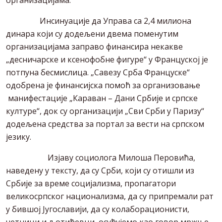
Инсинуације да Управа са 2,4 милиона
динара који су додељени двема поменутим
организацијама заправо финансира некакве
„десничарске и ксенофобне фигуре“ у Француској је
потпуна бесмислица. „Савезу Срба Француске“
одобрена је финансијска помоћ за организовање
манифестације „Караван – Дани Србије и српске
културе“, док су организацији „Сви Срби у Паризу“
додељена средства за портал за вести на српском
језику.
Изјаву социолога Милоша Перовића,
наведену у тексту, да су Срби, који су отишли из
Србије за време социјализма, пропагатори
великосрпског национализма, да су припремали рат
у бившој Југославији, да су колаборационисти,
четници и љотићевци, осуђујемо као говор мржње