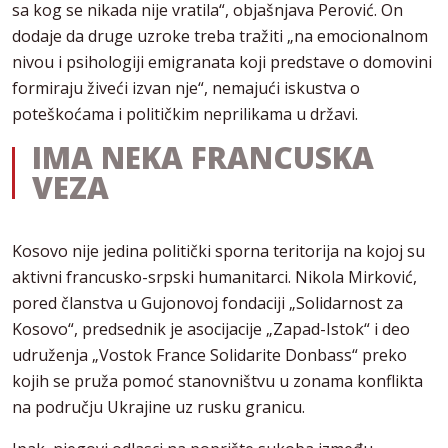
sa kog se nikada nije vratila“, objašnjava Perović. On
dodaje da druge uzroke treba tražiti „na emocionalnom
nivou i psihologiji emigranata koji predstave o domovini
formiraju živeći izvan nje“, nemajući iskustva o
poteškoćama i političkim neprilikama u državi.
IMA NEKA FRANCUSKA
VEZA
Kosovo nije jedina politički sporna teritorija na kojoj su
aktivni francusko-srpski humanitarci. Nikola Mirković,
pored članstva u Gujonovoj fondaciji „Solidarnost za
Kosovo“, predsednik je asocijacije „Zapad-Istok“ i deo
udruženja „Vostok France Solidarite Donbass“ preko
kojih se pruža pomoć stanovništvu u zonama konflikta
na području Ukrajine uz rusku granicu.