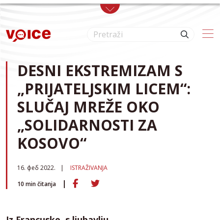
Skip to main content
DESNI EKSTREMIZAM S
„PRIJATELJSKIM LICEM“:
SLUČAJ MREŽE OKO
„SOLIDARNOSTI ZA
KOSOVO“
16. феб 2022.
ISTRAŽIVANJA
10
min čitanja
Iz Francuske, s ljubavlju