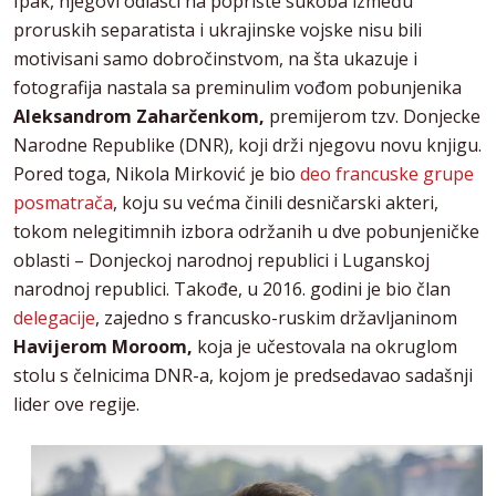
Ipak, njegovi odlasci na poprište sukoba između
proruskih separatista i ukrajinske vojske nisu bili
motivisani samo dobročinstvom, na šta ukazuje i
fotografija nastala sa preminulim vođom pobunjenika
Aleksandrom Zaharčenkom,
premijerom tzv. Donjecke
Narodne Republike (DNR), koji drži njegovu novu knjigu.
Pored toga, Nikola Mirković je bio
deo francuske grupe
posmatrača
, koju su većma činili desničarski akteri,
tokom nelegitimnih izbora održanih u dve pobunjeničke
oblasti – Donjeckoj narodnoj republici i Luganskoj
narodnoj republici. Takođe, u 2016. godini je bio član
delegacije
, zajedno s francusko-ruskim državljaninom
Havijerom Moroom,
koja je učestovala na okruglom
stolu s čelnicima DNR-a, kojom je predsedavao sadašnji
lider ove regije.