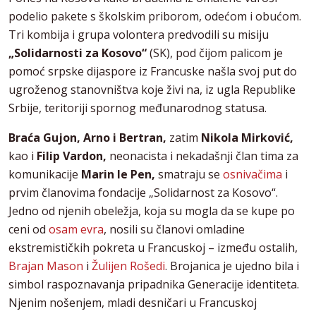
podelio pakete s školskim priborom, odećom i obućom.
Tri kombija i grupa volontera predvodili su misiju
„Solidarnosti za Kosovo“
(SK), pod čijom palicom je
pomoć srpske dijaspore iz Francuske našla svoj put do
ugroženog stanovništva koje živi na, iz ugla Republike
Srbije, teritoriji spornog međunarodnog statusa.
Braća Gujon, Arno i Bertran,
zatim
Nikola Mirković,
kao i
Filip Vardon,
neonacista i nekadašnji član tima za
komunikacije
Marin le Pen,
smatraju se
osnivačima
i
prvim članovima fondacije „Solidarnost za Kosovo“.
Jedno od njenih obeležja, koja su mogla da se kupe po
ceni od
osam evra
, nosili su članovi omladine
ekstremističkih pokreta u Francuskoj – između ostalih,
Brajan Mason
i
Žulijen Rošedi
. Brojanica je ujedno bila i
simbol raspoznavanja pripadnika Generacije identiteta.
Njenim nošenjem, mladi desničari u Francuskoj