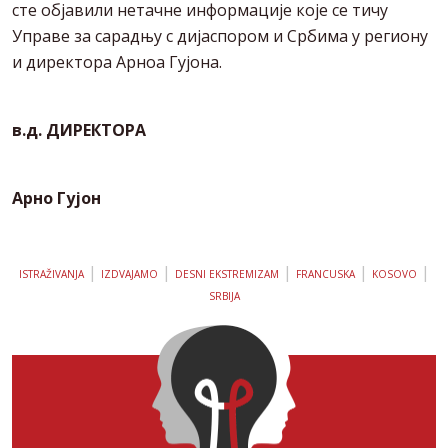
сте објавили нетачне информације које се тичу
Управе за сарадњу с дијаспором и Србима у региону
и директора Арноа Гујона.
в.д. ДИРЕКТОРА
Арно Гујон
|
|
|
|
|
ISTRAŽIVANJA
IZDVAJAMO
DESNI EKSTREMIZAM
FRANCUSKA
KOSOVO
SRBIJA