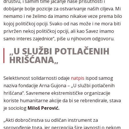
društvu, i samim time jačanje naše prisutnosti i
dobijanje bolje pozicije za ostvarivanje naših ciljeva. Mi
nemamo i ne želimo da imamo nikakve veze prema bilo
kojoj političkoj opciji. Svako od nas može i ne mora biti
privržen nekoj političkoj opciji, ali kao Savez imamo
samo interes zajednice“, piše u njihovom odgovoru.
„
U SLUŽBI POTLAČENIH
HRIŠĆANA
„
Selektivnost solidarnosti odaje
natpis
ispod samog
naziva fondacije Arna Gujona – „U službi potlačenih
hrišćana“. Savremene ekstremističke organizacije
koriste humanitarne akcije da bi se rebrendirale, stava
je sociolog
Miloš Perović.
„Akti dobročinstva su odličan instrument za
sprovođenje toga, jer percepcija šire javnosti o nekom