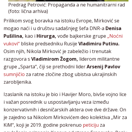
Predrag Petrović: Propaganda a ne humanitrarni rad
(foto: lična arhiva)
Prilikom svog boravka na istoku Evrope, Mirković se
mogao naći i u društvu sadašnjeg šefa DNR-a
Denisa
Pušilina,
kao i
Hirurga,
vođe bajkerske grupe
„Noćni
vukovi“
bliske predsedniku Rusije
Vladimiru Putinu.
Osim njih, Nikola Mirković je zabeležio i trenutak
razgovora s
Vladimirom Žogom,
liderom militantne
grupe „Sparta“, čiji se prethodni lider
Arsenij Pavlov
sumnjičio
za ratne zločine zbog ubistva ukrajinskih
zarobljenika.
Izaslanik na istoku je bio i Havijer Moro, bivše vojno lice
i važan posrednik u uspostavljanju veza između
konzervativnih i desničarskih aktera ove dve države. On
je zajedno sa Nikolom Mirkovićem deo kolektiva „Mir za
KiM“, koji je 2019. godine pokrenuo
peticiju
za