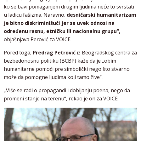
ko se bavi pomaganjem drugim ljudima neće to svrstati
u ladicu fašizma. Naravno,
desničarski humanitarizam
je bitno diskriminišući jer se uvek odnosi na
određenu rasnu, etničku ili nacionalnu grupu“,
objašnjava Perović za VOICE.
Pored toga,
Predrag Petrović
iz Beogradskog centra za
bezbedonosnu politiku (BCBP) kaže da je „obim
humanitarne pomoći pre simbolički nego što stvarno
može da pomogne ljudima koji tamo žive“.
„Više se radi o propagandi i dobijanju poena, nego da
promeni stanje na terenu“, rekao je on za VOICE.