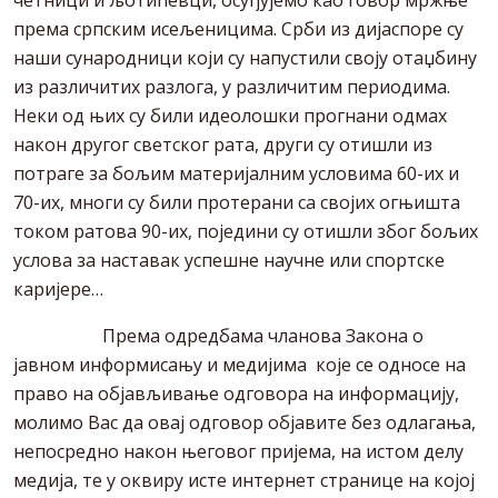
према српским исељеницима. Срби из дијаспоре су
наши сународници који су напустили своју отаџбину
из различитих разлога, у различитим периодима.
Неки од њих су били идеолошки прогнани одмах
након другог светског рата, други су отишли из
потраге за бољим материјалним условима 60-их и
70-их, многи су били протерани са својих огњишта
током ратова 90-их, поједини су отишли због бољих
услова за наставак успешне научне или спортске
каријере…
Према одредбама чланова Закона о
јавном информисању и медијима које се односе на
право на објављивање одговора на информацију,
молимо Вас да овај одговор објавите без одлагања,
непосредно након његовог пријема, на истом делу
медија, те у оквиру исте интернет странице на којој