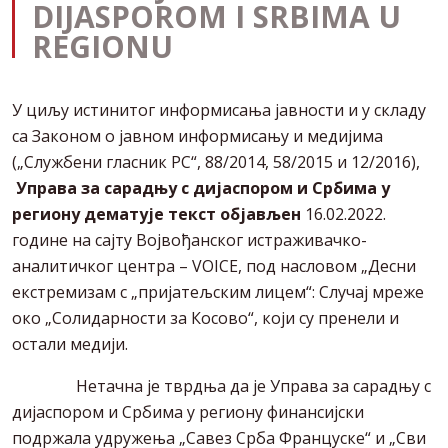
DIJASPOROM I SRBIMA U
REGIONU
У циљу истинитог информисања јавности и у складу
са Законом о јавном информисању и медијима
(„Службени гласник РС“, 88/2014, 58/2015 и 12/2016),
Управа за сарадњу с дијаспором и Србима у
региону дематује текст објављен
16.02.2022.
године на сајту Војвођанског истраживачко-
аналитичког центра – VOICE, под насловом „Десни
екстремизам с „пријатељским лицем“: Случај мреже
око „Солидарности за Косово“, који су пренели и
остали медији.
Нетачна је тврдња да је Управа за сарадњу с
дијаспором и Србима у региону финансијски
подржала удружења „Савез Срба Француске“ и „Сви