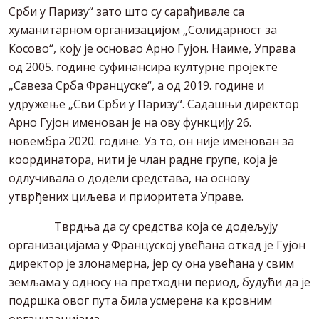
Срби у Паризу“ зато што су сарађивале са
хуманитарном организацијом „Солидарност за
Косово“, коју је основао Арно Гујон. Наиме, Управа
од 2005. године суфинансира културне пројекте
„Савеза Срба Француске“, а од 2019. године и
удружење „Сви Срби у Паризу“. Садашњи директор
Арно Гујон именован је на ову функцију 26.
новембра 2020. године. Уз то, он није именован за
координатора, нити је члан радне групе, која је
одлучивала о додели средстава, на основу
утврђених циљева и приоритета Управе.
Тврдња да су средства која се додељују
организацијама у Француској увећана откад је Гујон
директор је злонамерна, јер су она увећана у свим
земљама у односу на претходни период, будући да је
подршка овог пута била усмерена ка кровним
организацијама.