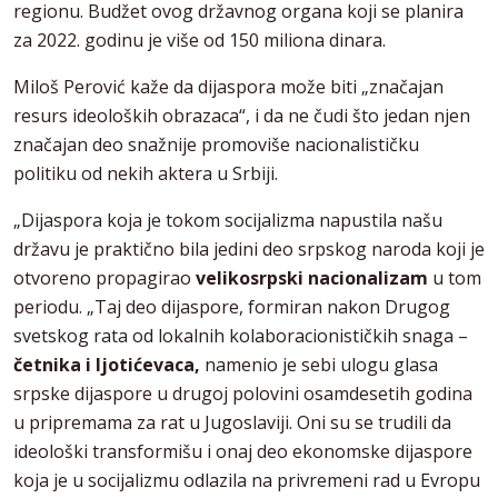
regionu. Budžet ovog državnog organa koji se planira
za 2022. godinu je više od 150 miliona dinara.
Miloš Perović kaže da dijaspora može biti „značajan
resurs ideoloških obrazaca“, i da ne čudi što jedan njen
značajan deo snažnije promoviše nacionalističku
politiku od nekih aktera u Srbiji.
„Dijaspora koja je tokom socijalizma napustila našu
državu je praktično bila jedini deo srpskog naroda koji je
otvoreno propagirao
velikosrpski nacionalizam
u tom
periodu. „Taj deo dijaspore, formiran nakon Drugog
svetskog rata od lokalnih kolaboracionističkih snaga –
četnika i ljotićevaca,
namenio je sebi ulogu glasa
srpske dijaspore u drugoj polovini osamdesetih godina
u pripremama za rat u Jugoslaviji. Oni su se trudili da
ideološki transformišu i onaj deo ekonomske dijaspore
koja je u socijalizmu odlazila na privremeni rad u Evropu