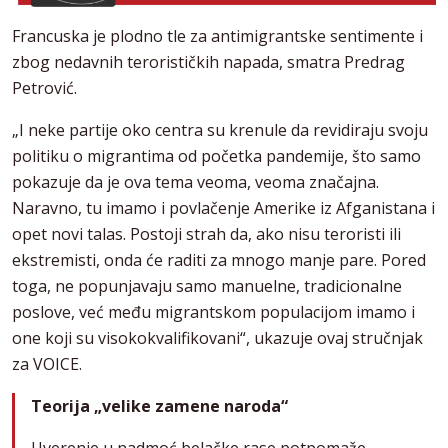
Francuska je plodno tle za antimigrantske sentimente i
zbog nedavnih terorističkih napada, smatra Predrag
Petrović.
„I neke partije oko centra su krenule da revidiraju svoju
politiku o migrantima od početka pandemije, što samo
pokazuje da je ova tema veoma, veoma značajna.
Naravno, tu imamo i povlačenje Amerike iz Afganistana i
opet novi talas. Postoji strah da, ako nisu teroristi ili
ekstremisti, onda će raditi za mnogo manje pare. Pored
toga, ne popunjavaju samo manuelne, tradicionalne
poslove, već među migrantskom populacijom imamo i
one koji su visokokvalifikovani“, ukazuje ovaj stručnjak
za VOICE.
Teorija „velike zamene naroda“
Uverenje u nadmoć belačke rase potpomaže