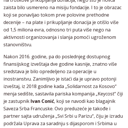
zaista bilo usmereno na misiju fondacije. I to je obrazac
koji se ponavljao tokom prve polovine prethodne
decenije – na plate i prikupljanje donacija je otišlo više
od 1,5 miliona evra, odnosno tri puta više nego na
aktivnosti organizovanja i slanja pomoći ugroženom
stanovništvu.
Nakon 2016. godine, pa do poslednjeg dostupnog
finansijskog izveštaja dve godine kasnije, znatno više
sredstava je bilo opredeljeno za operacije u
inostranstvu. Zanimljivo je istaći da je upravo potonji
izveštaj, iz 2018 godine kada „Solidarnost za Kosovo“
menja sedište, sastavila pariska kompanija „Keycost“ čiji
je zastupnik
Ivan Conić
, koji se navodi kao blagajnik
Saveza Srba Francuske. Ovo preduzeće je takođe i
partner sajta udruženja „Svi Srbi u Parizu“, čiju je izradu
podržala Uprava za saradnju s dijasporom i Srbima u