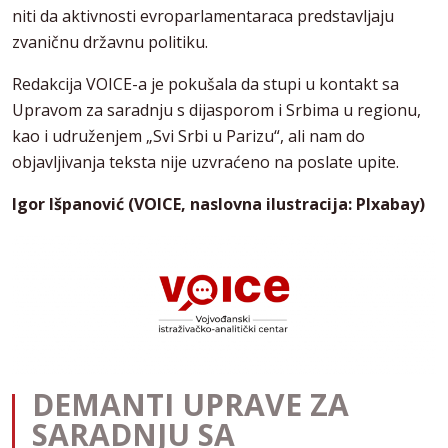
niti da aktivnosti evroparlamentaraca predstavljaju
zvaničnu državnu politiku.
Redakcija VOICE-a je pokušala da stupi u kontakt sa
Upravom za saradnju s dijasporom i Srbima u regionu,
kao i udruženjem „Svi Srbi u Parizu“, ali nam do
objavljivanja teksta nije uzvraćeno na poslate upite.
Igor Išpanović (VOICE, naslovna ilustracija: PIxabay)
DEMANTI UPRAVE ZA
SARADNJU SA