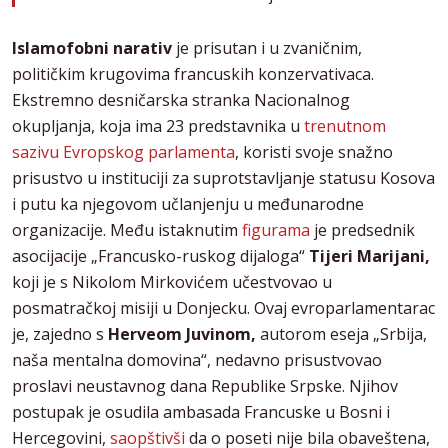
Islamofobni narativ
je prisutan i u zvaničnim,
političkim krugovima francuskih konzervativaca.
Ekstremno desničarska stranka Nacionalnog
okupljanja, koja ima 23 predstavnika u
trenutnom
sazivu Evropskog parlamenta
, koristi svoje snažno
prisustvo u instituciji za suprotstavljanje statusu Kosova
i putu ka njegovom učlanjenju u međunarodne
organizacije. Među istaknutim
figurama
je predsednik
asocijacije „Francusko-ruskog dijaloga“
Tijeri Marijani,
koji je s Nikolom Mirkovićem učestvovao u
posmatračkoj misiji u Donjecku. Ovaj evroparlamentarac
je, zajedno s
Herveom Juvinom,
autorom eseja „Srbija,
naša mentalna domovina“, nedavno prisustvovao
proslavi neustavnog dana Republike Srpske. Njihov
postupak je osudila ambasada Francuske u Bosni i
Hercegovini,
saopštivši
da o poseti nije bila obaveštena,