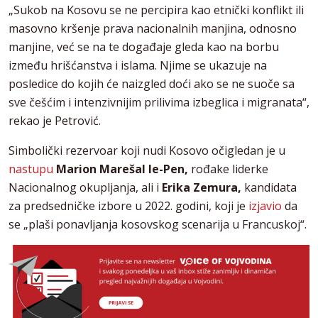
„Sukob na Kosovu se ne percipira kao etnički konflikt ili
masovno kršenje prava nacionalnih manjina, odnosno
manjine, već se na te događaje gleda kao na borbu
između hrišćanstva i islama. Njime se ukazuje na
posledice do kojih će naizgled doći ako se ne suoče sa
sve češćim i intenzivnijim prilivima izbeglica i migranata“,
rekao je Petrović.
Simbolički rezervoar koji nudi Kosovo očigledan je u
nastupu
Marion Marešal le-Pen,
rođake liderke
Nacionalnog okupljanja, ali i
Erika Zemura,
kandidata
za predsedničke izbore u 2022. godini, koji je
izjavio
da
se „plaši ponavljanja kosovskog scenarija u Francuskoj“.