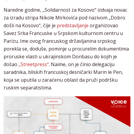
Naredne godine, „Solidarnost za Kosovo“ izdvaja novac
za izradu stripa Nikole Mirkovića pod nazivom „Dobro
došli na Kosovo“, čije je
predstavljanje
organizovao
Savez Srba Francuske u Srpskom kulturnom centru u
Parizu. Ime ovog francuskog državljanina srpskog
porekla se, doduše, pominje u procurelim dokumentima
proruske vlasti u ukrajinskom Donbasu do kojih je
došao
„Streetpress“
. Naime, on je činio delegaciju
saradnika, bliskih francuskoj desničarki Marin le Pen,
koja se uputila u zaraćenu oblast da pruži podršku
ruskim separatistima.