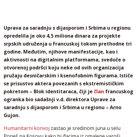
Uprava za saradnju s dijasporom i Srbima u regionu
opredelila je oko 4,5 miliona dinara za projekte
srpskih udruženja u Francuskoj tokom prethodne tri
godine. Međutim, njihove manifestacije, kao i
aktivnosti na digitalnim platformama, svedoče o
otvorenoj podršci koju neke od ovih organizacija
pružaju desničarskim i ksenofobnim figurama. Ističe
se prisustvo aktera povezanih s ekstremističkim
pokretom – Blok identitaraca, čiji je
član
francuskog
ogranka bio sadašnji v.d. direktora Uprave za
saradnju s dijasporom i Srbima u regionu – Arno
Gujon.
Humanitarni konvoj
zastao je sredinom juna u selu
Poneš na Kosovu kako bi đacima iz omalene varoši