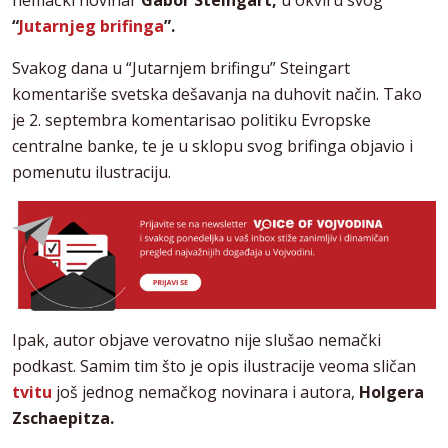
“
Jutarnjeg brifinga
”.
Svakog dana u “Jutarnjem brifingu” Steingart
komentariše svetska dešavanja na duhovit način. Tako
je 2. septembra komentarisao politiku Evropske
centralne banke, te je u sklopu svog brifinga objavio i
pomenutu ilustraciju.
Ipak, autor objave verovatno nije slušao nemački
podkast. Samim tim što je opis ilustracije veoma sličan
tvitu
još jednog nemačkog novinara i autora,
Holgera
Zschaepitza.