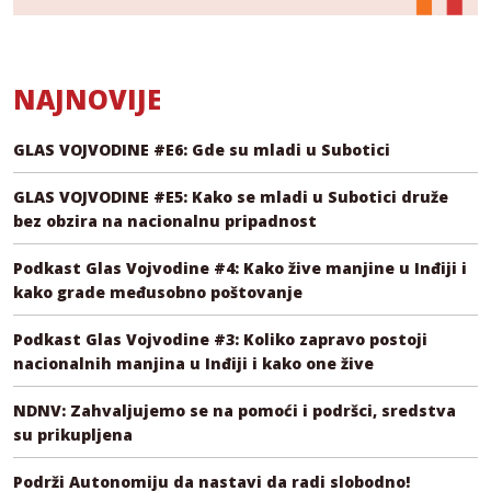
NAJNOVIJE
GLAS VOJVODINE #E6: Gde su mladi u Subotici
GLAS VOJVODINE #E5: Kako se mladi u Subotici druže
bez obzira na nacionalnu pripadnost
Podkast Glas Vojvodine #4: Kako žive manjine u Inđiji i
kako grade međusobno poštovanje
Podkast Glas Vojvodine #3: Koliko zapravo postoji
nacionalnih manjina u Inđiji i kako one žive
NDNV: Zahvaljujemo se na pomoći i podršci, sredstva
su prikupljena
Podrži Autonomiju da nastavi da radi slobodno!