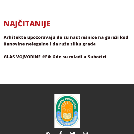
NAJČITANIJE
Arhitekte upozoravaju da su nastrešnice na garaži kod
Banovine nelegalne i da ruže sliku grada
GLAS VOJVODINE #E6: Gde su mladi u Subotici