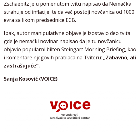
Zschaepitz je u pomenutom tvitu napisao da Nemačka
strahuje od inflacije, te da već postoji novčanica od 1000
evra sa likom predsednice ECB.
Ipak, autor manipulativne objave je izostavio deo tvita
gde je nemački novinar napisao da je tu novčanicu
objavio popularni bilten Steingart Morning Briefing, kao
i komentare njegovih pratilaca na Tviteru:
„Zabavno, ali
zastrašujuće“.
Sanja Kosović (VOICE)