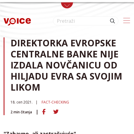
Skip to main content
DIREKTORKA EVROPSKE
CENTRALNE BANKE NIJE
IZDALA NOVČANICU OD
HILJADU EVRA SA SVOJIM
LIKOM
18. сеп 2021.
FACT-CHECKING
2
min čitanja
"Zabavno, ali zastrašujuće"