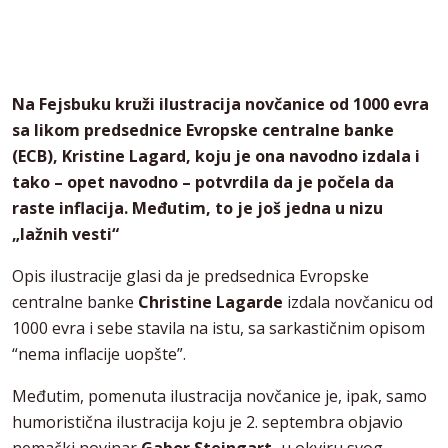
Na Fejsbuku kruži ilustracija novčanice od 1000 evra
sa likom predsednice Evropske centralne banke
(ECB), Kristine Lagard, koju je ona navodno izdala i
tako – opet navodno – potvrdila da je počela da
raste inflacija. Međutim, to je još jedna u nizu
„lažnih vesti“
Opis ilustracije glasi da je predsednica Evropske
centralne banke
Christine Lagarde
izdala novčanicu od
1000 evra i sebe stavila na istu, sa sarkastičnim opisom
“nema inflacije uopšte”.
Međutim, pomenuta ilustracija novčanice je, ipak, samo
humoristična ilustracija koju je 2. septembra objavio
nemački novinar
Gabor Steingart,
u okviru svog