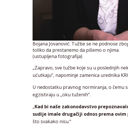
Bojana Jovanović: Tužbe se ne podnose zbog 
toliko da prestanemo da pišemo o njima.
(ustupljena fotografija)
„Zapravo, sve tužbe koje su u poslednjih nek
ućutkaju“, napominje zamenica urednika KRI
U nedostatku pravnog normiranja, o čemu se
egzistiraju u „oku tuženih“.
„
Kad bi naše zakonodavstvo prepoznavalo 
sudije imale drugačiji odnos prema ovim
što svakako nisu.“