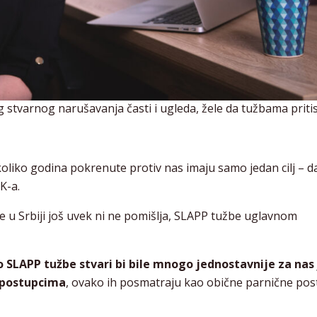
stvarnog narušavanja časti i ugleda, žele da tužbama priti
oliko godina pokrenute protiv nas imaju samo jedan cilj – d
K-a.
 u Srbiji još uvek ni ne pomišlja, SLAPP tužbe uglavnom
SLAPP tužbe stvari bi bile mnogo jednostavnije za nas 
 postupcima
, ovako ih posmatraju kao obične parnične pos