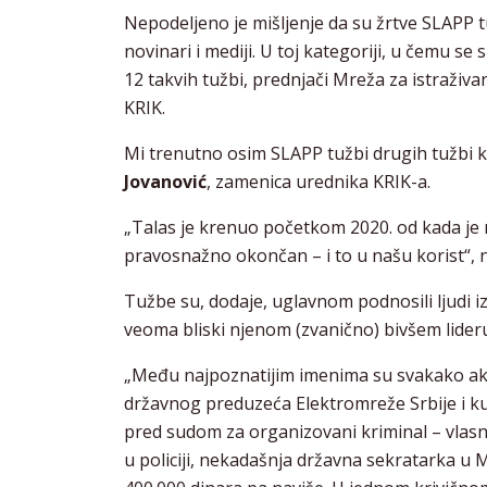
Nepodeljeno je mišljenje da su žrtve SLAPP t
novinari i mediji. U toj kategoriji, u čemu se 
12 takvih tužbi, prednjači Mreža za istraživan
KRIK.
Mi trenutno osim SLAPP tužbi drugih tužbi 
Jovanović
, zamenica urednika KRIK-a.
„Talas je krenuo početkom 2020. od kada je 
pravosnažno okončan – i to u našu korist“,
Tužbe su, dodaje, uglavnom podnosili ljudi iz v
veoma bliski njenom (zvanično) bivšem lider
„Među najpoznatijim imenima su svakako aktue
državnog preduzeća Elektromreže Srbije i kum
pred sudom za organizovani kriminal – vlasni
u policiji, nekadašnja državna sekratarka u 