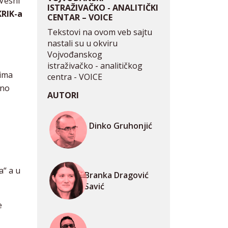
 Vesni
ISTRAŽIVAČKO - ANALITIČKI
KRIK-a
CENTAR – VOICE
Tekstovi na ovom veb sajtu
nastali su u okviru
Vojvođanskog
istraživačko - analitičkog
vima
centra - VOICE
čno
AUTORI
Dinko Gruhonjić
a“ a u
Branka Dragović
Savić
e