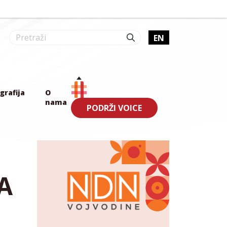
EN
grafija
O
nama
PODRŽI VOICE
DA