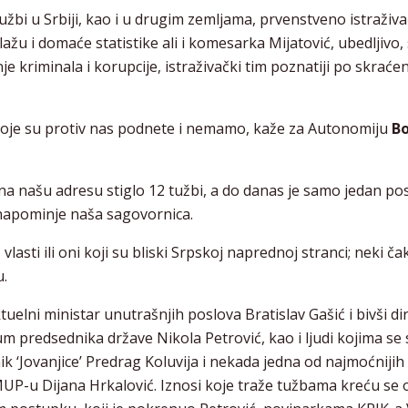
užbi u Srbiji, kao i u drugim zemljama, prvenstveno istraživa
slažu i domaće statistike ali i komesarka Mijatović, ubedljivo,
je kriminala i korupcije, istraživački tim poznatiji po skraćen
koje su protiv nas podnete i nemamo, kaže za Autonomiju
B
na našu adresu stiglo 12 tužbi, a do danas je samo jedan p
 napominje naša sagovornica.
lasti ili oni koji su bliski Srpskoj naprednoj stranci; neki ča
u.
lni ministar unutrašnjih poslova Bratislav Gašić i bivši di
 predsednika države Nikola Petrović, kao i ljudi kojima se 
k ‘Jovanjice’ Predrag Koluvija i nekada jedna od najmoćniji
MUP-u Dijana Hrkalović. Iznosi koje traže tužbama kreću se 