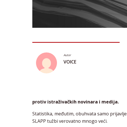
Autor
VOICE
protiv istraživačkih novinara i medija.
Statistika, međutim, obuhvata samo prijavlj
SLAPP tužbi verovatno mnogo veći.