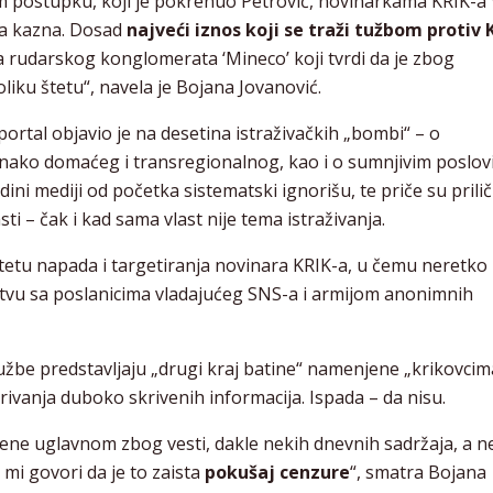
m postupku, koji je pokrenuo Petrović, novinarkama KRIK-a
ka kazna. Dosad
najveći iznos koji se traži tužbom protiv 
ba rudarskog konglomerata ‘Mineco’ koji tvrdi da je zbog
liku štetu“, navela je Bojana Jovanović.
ortal objavio je na desetina istraživačkih „bombi“ – o
nako domaćeg i transregionalnog, kao i o sumnjivim poslo
dini mediji od početka sistematski ignorišu, te priče su prili
i – čak i kad sama vlast nije tema istraživanja.
zitetu napada i targetiranja novinara KRIK-a, u čemu neretko
ejstvu sa poslanicima vladajućeg SNS-a i armijom anonimnih
tužbe predstavljaju „drugi kraj batine“ namenjene „krikovcim
krivanja duboko skrivenih informacija. Ispada – da nisu.
šene uglavnom zbog vesti, dakle nekih dnevnih sadržaja, a n
a mi govori da je to zaista
pokušaj cenzure
“, smatra Bojana