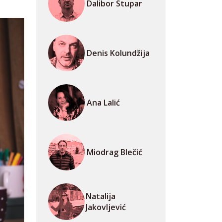
Dalibor Stupar
Denis Kolundžija
Ana Lalić
Miodrag Blečić
Natalija
Jakovljević