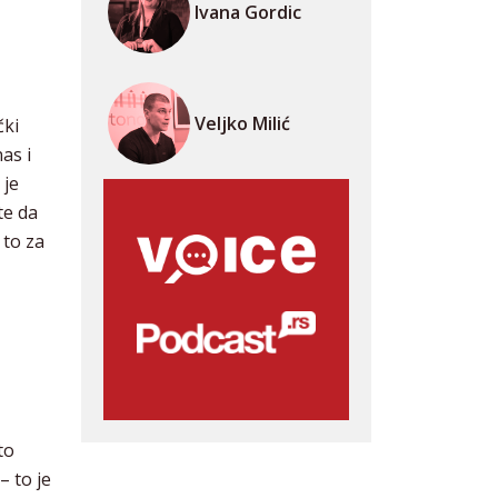
Ivana Gordic
Veljko Milić
čki
as i
 je
te da
 to za
to
– to je