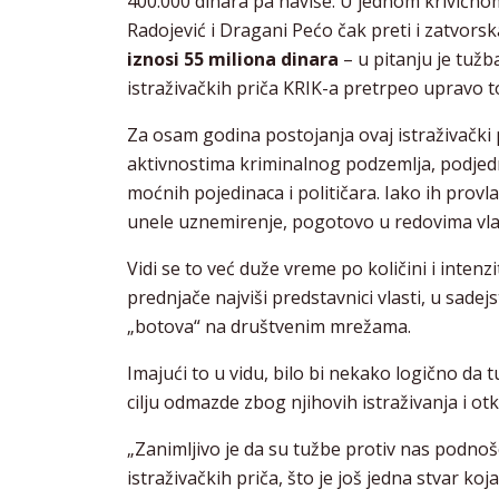
400.000 dinara pa naviše. U jednom krivično
Radojević i Dragani Pećo čak preti i zatvors
iznosi 55 miliona dinara
– u pitanju je tuž
istraživačkih priča KRIK-a pretrpeo upravo to
Za osam godina postojanja ovaj istraživački p
aktivnostima kriminalnog podzemlja, podjed
moćnih pojedinaca i političara. Iako ih provla
unele uznemirenje, pogotovo u redovima vlast
Vidi se to već duže vreme po količini i inten
prednjače najviši predstavnici vlasti, u sad
„botova“ na društvenim mrežama.
Imajući to u vidu, bilo bi nekako logično da 
cilju odmazde zbog njihovih istraživanja i ot
„Zanimljivo je da su tužbe protiv nas podno
istraživačkih priča, što je još jedna stvar koj