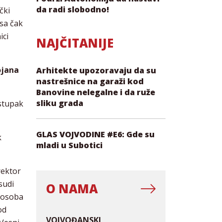
da radi slobodno!
čki
 sa čak
ici
NAJČITANIJE
ojana
Arhitekte upozoravaju da su
nastrešnice na garaži kod
Banovine nelegalne i da ruže
sliku grada
ostupak
GLAS VOJVODINE #E6: Gde su
k
mladi u Subotici
rektor
sudi
O NAMA
h osoba
od
VOJVOĐANSKI