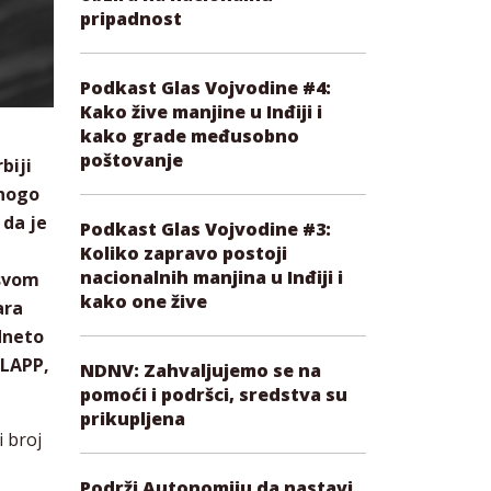
pripadnost
Podkast Glas Vojvodine #4:
Kako žive manjine u Inđiji i
kako grade međusobno
poštovanje
biji
mnogo
 da je
Podkast Glas Vojvodine #3:
Koliko zapravo postoji
nacionalnih manjina u Inđiji i
 svom
kako one žive
ara
dneto
SLAPP,
NDNV: Zahvaljujemo se na
pomoći i podršci, sredstva su
prikupljena
i broj
Podrži Autonomiju da nastavi