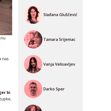
Slađana Gluščević
snu
Tamara Srijemac
a nas
Vanja Velisavljev
Darko Sper
jer bi
tupke,