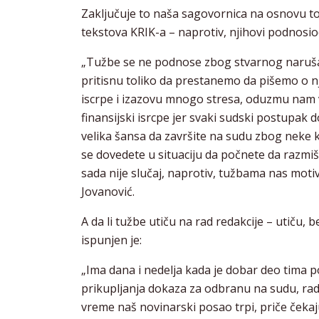
Zaključuje to naša sagovornica na osnovu tog
tekstova KRIK-a – naprotiv, njihovi podnosi
„Tužbe se ne podnose zbog stvarnog narušava
pritisnu toliko da prestanemo da pišemo o 
iscrpe i izazovu mnogo stresa, oduzmu nam vr
finansijski isrcpe jer svaki sudski postupak do
velika šansa da završite na sudu zbog neke
se dovedete u situaciju da počnete da razmišl
sada nije slučaj, naprotiv, tužbama nas mot
Jovanović.
A da li tužbe utiču na rad redakcije – utiču
ispunjen je:
„Ima dana i nedelja kada je dobar deo tima
prikupljanja dokaza za odbranu na sudu, rad
vreme naš novinarski posao trpi, priče čekaj