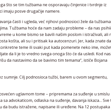
a što se tim tužbama ne osporavaju činjenice i tvrdnje iz
oci imaju posve drugačije namere.
nja časti i ugleda, već njihovi podnosioci žele da tužbama
njima. Tužbama hoće da nam zadaju probleme – da nas psihi
eme u kome bismo se bavili našim poslom i istraživali, ali n
sta košta, ali su i pritisak ka autocenzuri. Jer, kada znate da
 konkretne teme ili svaki put kada pomenete neko ime, može
jate da li je to vredno svega onoga što će da usledi. Kod nas
ivišu da nastavimo da se bavimo tim temama“, ističe Bojana
, bez sumnje. Cilj podnosioca tužbi, barem u ovom segmentu,
 posvećen uglavnom tome – pripremama za suđenje u smislu
a sa advokaticom, odlaska na suđenje, davanja iskaza… Sve 
u da budu istražene, napisane ili uređene. Na 12 postupaka 