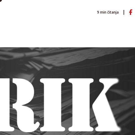
9
min čitanja