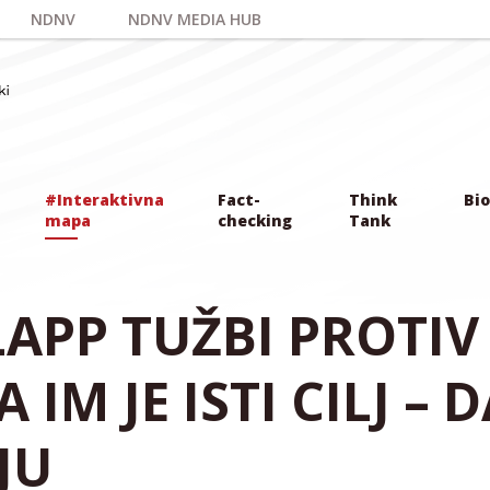
NDNV
NDNV MEDIA HUB
#Interaktivna
Fact-
Think
Bio
mapa
checking
Tank
APP TUŽBI PROTIV
 IM JE ISTI CILJ – 
JU