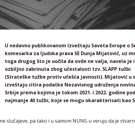
U nedavno publikovanom Izveštaju Saveta Evrope o Sr
komesarka za ljudska prava SE Dunja Mijatović, uz 
toga drugog što je uočila da ovde ne valja, navela je i
ozbiljno zabrinuta zbog učestalosti tzv. SLAPP tužbi
(Strateške tužbe protiv učešća javnosti). Mijatović u
izveštaju citira podatke Nezavisnog udruženja novin
Srbije prema kojima je tokom 2021. i 2022. godine po
najmanje 40 tužbi, koje se mogu okarakterisati kao 
ene slučajeve, pa tako i u samom NUNS-u veruju da je stvarn