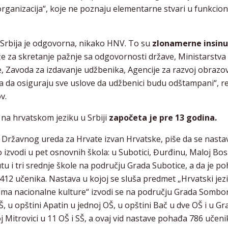
rganizacija“, koje ne poznaju elementarne stvari u funkcion
Srbija je odgovorna, nikako HNV. To su
zlonamerne insinu
že za skretanje pažnje sa odgovornosti države, Ministarstva
, Zavoda za izdavanje udžbenika, Agencije za razvoj obrazov
a da osiguraju sve uslove da udžbenici budu odštampani“, r
v.
na hrvatskom jeziku u Srbiji
započeta je pre 13 godina.
 Državnog ureda za Hrvate izvan Hrvatske, piše da se nasta
 izvodi u pet osnovnih škola: u Subotici, Đurđinu, Maloj Bosn
u i tri srednje škole na području Grada Subotice, a da je p
12 učenika. Nastava u kojoj se sluša predmet „Hrvatski jezi
ma nacionalne kulture“ izvodi se na području Grada Sombo
Š, u opštini Apatin u jednoj OŠ, u opštini Bač u dve OŠ i u G
 Mitrovici u 11 OŠ i SŠ, a ovaj vid nastave pohađa 786 učeni