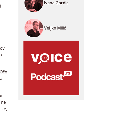
Ivana Gordic
i
Veljko Milić
ov,
 u
“Oče
na
ke
 ne
ske,