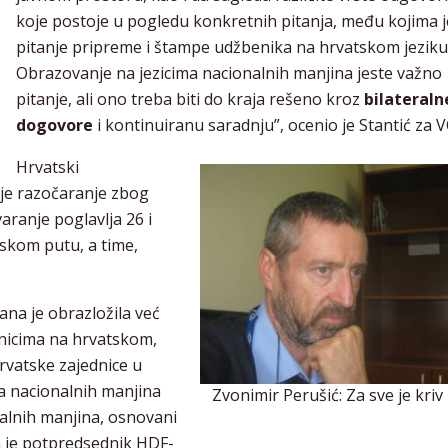
koje postoje u pogledu konkretnih pitanja, među kojima j
pitanje pripreme i štampe udžbenika na hrvatskom jeziku
Obrazovanje na jezicima nacionalnih manjina jeste važno
pitanje, ali ono treba biti do kraja rešeno kroz
bilateraln
dogovore
i kontinuiranu saradnju”, ocenio je Stantić za 
Hrvatski
 je razočaranje zbog
aranje poglavlja 26 i
pskom putu, a time,
ana je obrazložila već
icima na hrvatskom,
hrvatske zajednice u
ima nacionalnih manjina
Zvonimir Perušić: Za sve je kri
nalnih manjina, osnovani
a je potpredsednik HDF-