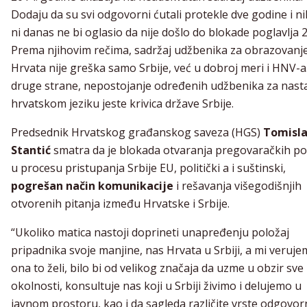
Dodaju da su svi odgovorni ćutali protekle dve godine i n
ni danas ne bi oglasio da nije došlo do blokade poglavlja 2
Prema njihovim rečima, sadržaj udžbenika za obrazovanj
Hrvata nije greška samo Srbije, već u dobroj meri i HNV-a
druge strane, nepostojanje određenih udžbenika za nast
hrvatskom jeziku jeste krivica države Srbije.
Predsednik Hrvatskog građanskog saveza (HGS)
Tomisl
Stantić
smatra da je blokada otvaranja pregovaračkih po
u procesu pristupanja Srbije EU, politički a i suštinski,
pogrešan način komunikacije
i rešavanja višegodišnjih
otvorenih pitanja između Hrvatske i Srbije.
“Ukoliko matica nastoji doprineti unapređenju položaj
pripadnika svoje manjine, nas Hrvata u Srbiji, a mi veruj
ona to želi, bilo bi od velikog značaja da uzme u obzir sve
okolnosti, konsultuje nas koji u Srbiji živimo i delujemo u
javnom prostoru, kao i da sagleda različite vrste odgovor