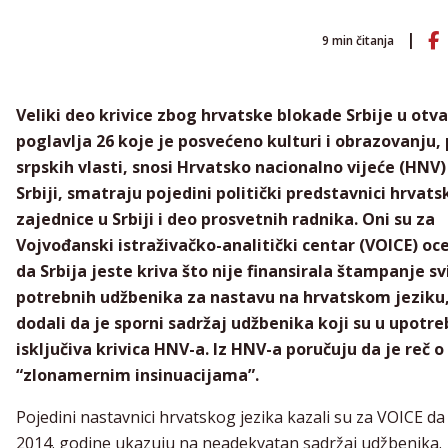
9
min čitanja
Veliki deo krivice zbog hrvatske blokade Srbije u otv
poglavlja 26 koje je posvećeno kulturi i obrazovanju,
srpskih vlasti, snosi Hrvatsko nacionalno vijeće (HNV)
Srbiji, smatraju pojedini politički predstavnici hrvats
zajednice u Srbiji i deo prosvetnih radnika. Oni su za
Vojvođanski istraživačko-analitički centar (VOICE) oce
da Srbija jeste kriva što nije finansirala štampanje sv
potrebnih udžbenika za nastavu na hrvatskom jeziku, 
dodali da je sporni sadržaj udžbenika koji su u upotre
isključiva krivica HNV-a. Iz HNV-a poručuju da je reč o
“zlonamernim insinuacijama”.
Pojedini nastavnici hrvatskog jezika kazali su za VOICE da
2014. godine ukazuju na neadekvatan sadržaj udžbenika.