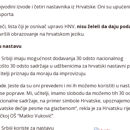
odini izvode i četiri nastavnika iz Hrvatske. Oni su upućen
sporta.
či, lista čiji je osnivač upravo HNV,
nisu želeli da daju po
vršili obrazovanje na hrvatskom jeziku.
ju nastavu
u Srbiji imaju mogućnost dodavanja 30 odsto nacionalnog
ošto 30 odsto sadržaja u udžbenicima za hrvatski nastavni p
itelji priznaju da moraju da improvizuju.
e. Jeste da su oni prevedeni i mi ih možemo koristiti u nasta
se poprave. Mi, učitelji, imamo slobodu da možemo tih 30 o
acionalne sadržaje, na primer simbole Hrvatske, upoznajemo
tske dečije pesme na glazbenom“, rekla je za Hrvatsku rij
tičkoj OŠ “Matko Vuković”.
Srbiji koriste za nastavu