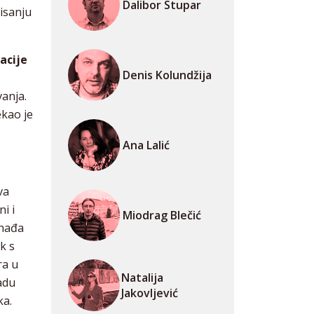
Dalibor Stupar
isanju
acije
Denis Kolundžija
anja.
ekao je
Ana Lalić
va
i i
Miodrag Blečić
ohađa
k s
ra u
Natalija
radu
Jakovljević
ka.