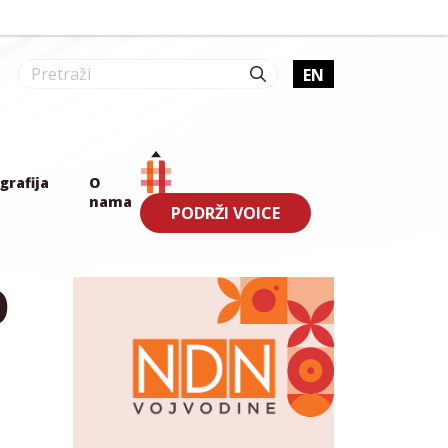
EN
grafija
O
nama
PODRŽI VOICE
O