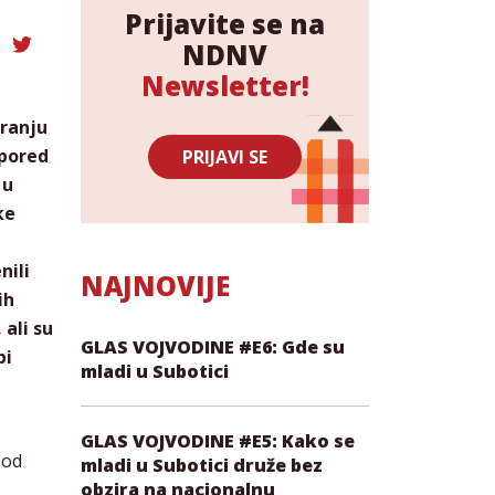
Prijavite se na
NDNV
Newsletter!
aranju
 pored
PRIJAVI SE
 u
ke
nili
NAJNOVIJE
ih
ali su
GLAS VOJVODINE #E6: Gde su
bi
mladi u Subotici
GLAS VOJVODINE #E5: Kako se
 od
mladi u Subotici druže bez
obzira na nacionalnu