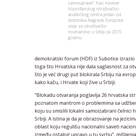
samouprave". Kao novinar
Vojvođanskog istraživačko-
analitičkog centra jedan od
dobitnika Nagrade Evropske
unije za istraživačko
novinarstvo u Srbiji za 2015.
godinu.
demokratski forum (HDF) iz Subotice izrazio
toga što Hrvatska nije dala saglasnost za otv
što je već drugi put blokirala Srbiju na evro
kako kažu, i Hrvate koji žive u Srbiji.
“Blokadu otvaranja poglavlja 26 hrvatska str
poznatom mantrom o problemima sa udžben
koju su smislili lokalni samoizabrani čelnici 
Srbiji. A istina je da je obrazovanje na jezic
oblast koju regulišu nacionalni saveti nacio
između ostalog upravo u tu svrhu”, mišljenj