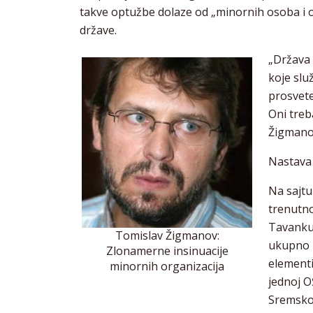
takve optužbe dolaze od „minornih osoba i o
države.
„Država 
koje slu
prosvete
Oni treb
Žigmano
Nastava 
Na sajtu
trenutno
Tavankut
Tomislav Žigmanov:
ukupno 4
Zlonamerne insinuacije
elementi
minornih organizacija
jednoj O
Sremskoj