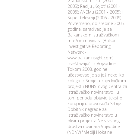
Građanskom listu (2001-
2005); Radiju „Kojot“ (2001 -
2005); ANEMu (2001 - 2005); i
Super televiziji (2006 - 2009).
Povremeno, od sredine 2005.
godine, sarađivao je sa
Balkanskom istraživačkom
mrežom novinara (Balkan
Investigative Reporting
Network -
www.balkaninsight.com)
izveštavajući iz Vojvodine.
Tokom 2008. godine
učestvovao je sa još nekoliko
kolega iz Srbije u zajedničkom
projektu NUNS-ovog Centra za
istraživačko novinarstvo i u
tom periodu objavio tekst o
korupciji u pravosuđu Srbije.
Dobitnik nagrade za
istraživačko novinarstvo u
okviru projekta Nezavisnog
društva novinara Vojvodine
(NDNV) "Mediji i lokalne