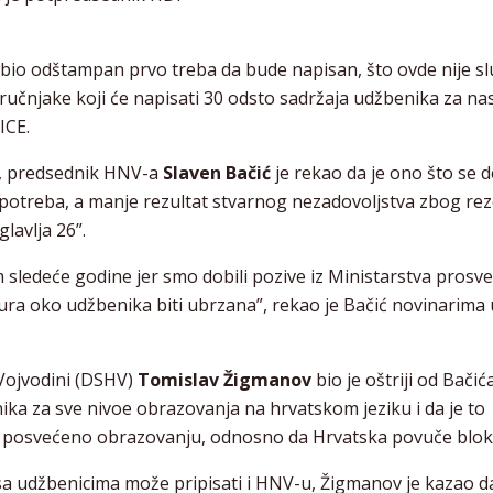
bio odštampan prvo treba da bude napisan, što ovde nije slu
tručnjake koji će napisati 30 odsto sadržaja udžbenika za na
ICE.
6, predsednik HNV-a
Slaven Bačić
je rekao da je ono što se 
kih potreba, a manje rezultat stvarnog nezadovoljstva zbog rez
lavlja 26”.
sledeće godine jer smo dobili pozive iz Ministarstva prosve
ra oko udžbenika biti ubrzana”, rekao je Bačić novinarima 
Vojvodini (DSHV)
Tomislav Žigmanov
bio je oštriji od Bačića
nika za sve nivoe obrazovanja na hrvatskom jeziku i da je to
26 posvećeno obrazovanju, odnosno da Hrvatska povuče blok
sa udžbenicima može pripisati i HNV-u, Žigmanov je kazao d