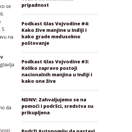
pripadnost
iko se
6.
e
Podkast Glas Vojvodine #4:
. S
Kako žive manjine u Inđiji i
kako grade međusobno
avu na
poštovanje
av
Podkast Glas Vojvodine #3:
glavlja
Koliko zapravo postoji
nacionalnih manjina u Inđiji i
kako one žive
NDNV: Zahvaljujemo se na
pomoći i podršci, sredstva su
emo da
prikupljena
nosti
Podrži Autonomiju da nastavi