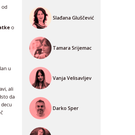
i od
Slađana Gluščević
datke
o
Tamara Srijemac
lan u
Vanja Velisavljev
vi, ali
dsto da
 decu
Darko Sper
eč