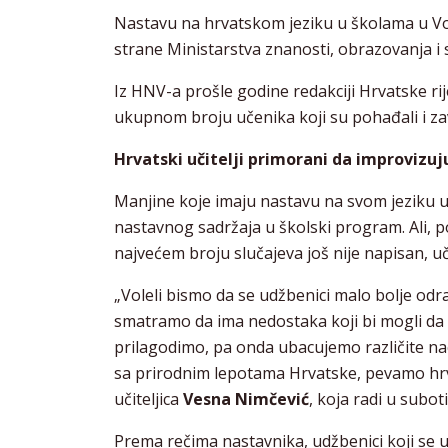
Nastavu na hrvatskom jeziku u školama u Vojv
strane Ministarstva znanosti, obrazovanja i 
Iz HNV-a prošle godine redakciji Hrvatske rije
ukupnom broju učenika koji su pohađali i za
Hrvatski učitelji primorani da improvizu
Manjine koje imaju nastavu na svom jeziku 
nastavnog sadržaja u školski program. Ali, p
najvećem broju slučajeva još nije napisan, uč
„Voleli bismo da se udžbenici malo bolje odrad
smatramo da ima nedostaka koji bi mogli da 
prilagodimo, pa onda ubacujemo različite n
sa prirodnim lepotama Hrvatske, pevamo hrva
učiteljica
Vesna Nimčević
, koja radi u subo
Prema rečima nastavnika, udžbenici koji se u 