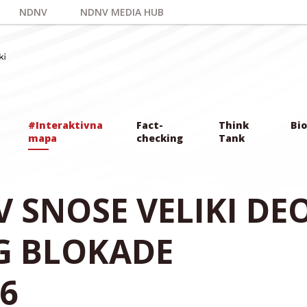
NDNV
NDNV MEDIA HUB
#Interaktivna
Fact-
Think
Bio
mapa
checking
Tank
NV SNOSE VELIKI DE
G BLOKADE
6