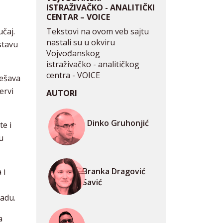
ISTRAŽIVAČKO - ANALITIČKI
CENTAR – VOICE
čaj.
Tekstovi na ovom veb sajtu
nastali su u okviru
stavu
Vojvođanskog
istraživačko - analitičkog
centra - VOICE
dešava
ervi
AUTORI
Dinko Gruhonjić
te i
u
Branka Dragović
 i
Savić
adu.
a