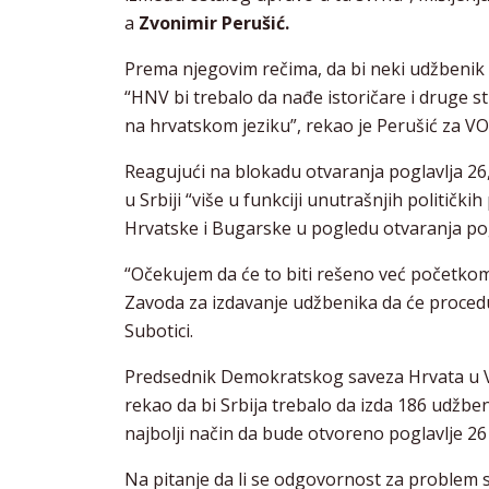
a
Zvonimir Perušić.
Prema njegovim rečima, da bi neki udžbenik 
“HNV bi trebalo da nađe istoričare i druge s
na hrvatskom jeziku”, rekao je Perušić za VO
Reagujući na blokadu otvaranja poglavlja 2
u Srbiji “više u funkciji unutrašnjih politič
Hrvatske i Bugarske u pogledu otvaranja pog
“Očekujem da će to biti rešeno već početkom 
Zavoda za izdavanje udžbenika da će procedu
Subotici.
Predsednik Demokratskog saveza Hrvata u 
rekao da bi Srbija trebalo da izda 186 udžbe
najbolji način da bude otvoreno poglavlje 
Na pitanje da li se odgovornost za problem 