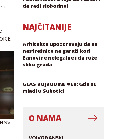
da radi slobodno!
e i
.
NAJČITANIJE
e
VOICE.
Arhitekte upozoravaju da su
nastrešnice na garaži kod
Banovine nelegalne i da ruže
sliku grada
GLAS VOJVODINE #E6: Gde su
mladi u Subotici
O NAMA
v HNV
VOJVOĐANSKI