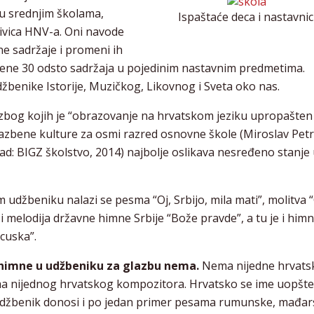
u srednjim školama,
Ispaštaće deca i nastavnic
rivica HNV-a. Oni navode
e sadržaje i promeni ih
zmene 30 odsto sadržaja u pojedinim nastavnim predmetima.
džbenike Istorije, Muzičkog, Likovnog i Sveta oko nas.
zbog kojih je “obrazovanje na hrvatskom jeziku upropašten
azbene kulture za osmi razred osnovne škole (Miroslav Petr
d: BIGZ školstvo, 2014) najbolje oslikava nesređeno stanje
džbeniku nalazi se pesma “Oj, Srbijo, mila mati”, molitva 
 i melodija državne himne Srbije “Bože pravde”, a tu je i him
cuska”.
himne u udžbeniku za glazbu nema.
Nema nijedne hrvats
a nijednog hrvatskog kompozitora. Hrvatsko se ime uopšte
džbenik donosi i po jedan primer pesama rumunske, mađar