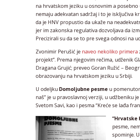
na hrvatskom jeziku u osnovnim a posebno 
nemaju adekvatan sadržaj i to je isključiva k
da je HNV propustio da ukaže na neadekvatn
jer im zakonska regulativa dozvoljava da i
Precizirali su da se to pre svega odnosi na u
Zvonimir Perušić je
naveo nekoliko primera
projekt”. Prema njegovim rečima, udženik Gl
Dragana Grujić; preveo Goran Ružić – Beogra
obrazovanju na hrvatskom jeziku u Srbiji.
U odeljku
Domoljubne pesme
u pomenutom u
naš” je u pravoslavnoj verziji, u udžbeniku je
Svetom Savi, kao i pesma “Kreće se lađa fran
“Hrvatske 
pesme, nem
spominje. U