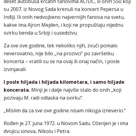
deset autobusa krcatih fanovima AC/DC, ili onih 550 koji
su 2007. iz Novog Sada krenuli na koncert Pepersa u
Inđiji. Ili onih nedvojbeno najvernijih fanova na svetu,
kakve ima Ajron Mejden, i koji ne propuštaju nijednu
svirku benda u Srbiji i susedstvu.
Za sve ove godine, tek nekoliko njih, zvuči pomalo
neverovatno, nije bilo „na prozivci“ po završetku
koncerta – vratili su se na ovaj ili onaj način, i posle
izvinjavali.
I posle hiljada i hiljada kilometara, i samo hiljade
koncerata
, Minji je i dalje najviše stalo do onih „koji
pozivaju M. radi odlaska na svirku“.
„Mislim da za sve ove godine nisam nikoga izneverio.“
Rođen je 27. juna 1972. u Novom Sadu. Oženjen je i ima
dvojicu sinova, Nikolu i Petra.