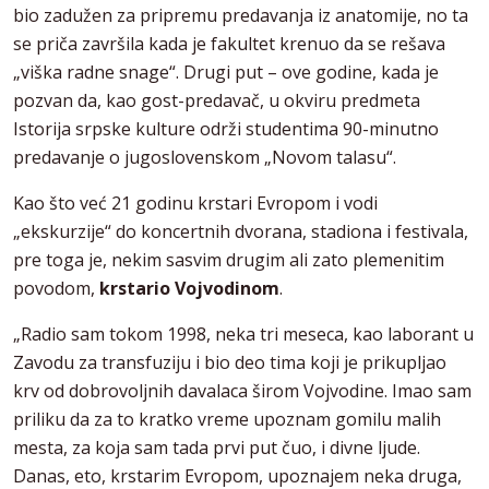
bio zadužen za pripremu predavanja iz anatomije, no ta
se priča završila kada je fakultet krenuo da se rešava
„viška radne snage“. Drugi put – ove godine, kada je
pozvan da, kao gost-predavač, u okviru predmeta
Istorija srpske kulture održi studentima 90-minutno
predavanje o jugoslovenskom „Novom talasu“.
Kao što već 21 godinu krstari Evropom i vodi
„ekskurzije“ do koncertnih dvorana, stadiona i festivala,
pre toga je, nekim sasvim drugim ali zato plemenitim
povodom,
krstario Vojvodinom
.
„Radio sam tokom 1998, neka tri meseca, kao laborant u
Zavodu za transfuziju i bio deo tima koji je prikupljao
krv od dobrovoljnih davalaca širom Vojvodine. Imao sam
priliku da za to kratko vreme upoznam gomilu malih
mesta, za koja sam tada prvi put čuo, i divne ljude.
Danas, eto, krstarim Evropom, upoznajem neka druga,