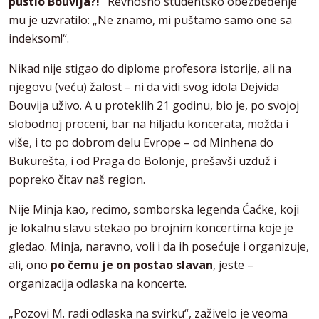
pustio Bouvija?!“
Revnosno studentsko obezbeđenje
mu je uzvratilo: „Ne znamo, mi puštamo samo one sa
indeksom!“.
Nikad nije stigao do diplome profesora istorije, ali na
njegovu (veću) žalost – ni da vidi svog idola Dejvida
Bouvija uživo. A u proteklih 21 godinu, bio je, po svojoj
slobodnoj proceni, bar na hiljadu koncerata, možda i
više, i to po dobrom delu Evrope – od Minhena do
Bukurešta, i od Praga do Bolonje, prešavši uzduž i
popreko čitav naš region.
Nije Minja kao, recimo, somborska legenda Ćaćke, koji
je lokalnu slavu stekao po brojnim koncertima koje je
gledao. Minja, naravno, voli i da ih posećuje i organizuje,
ali, ono
po čemu je on postao slavan
, jeste –
organizacija odlaska na koncerte.
„Pozovi M. radi odlaska na svirku“, zaživelo je veoma