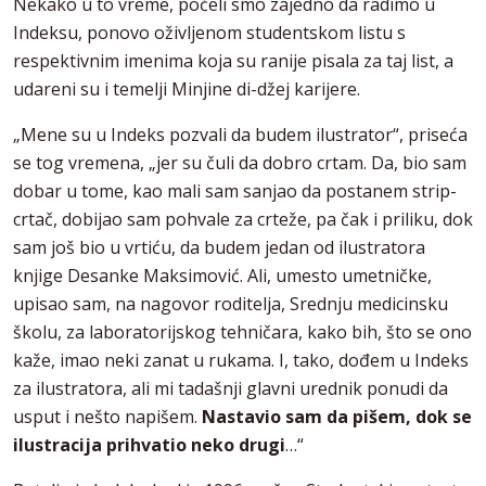
Nekako u to vreme, počeli smo zajedno da radimo u
Indeksu, ponovo oživljenom studentskom listu s
respektivnim imenima koja su ranije pisala za taj list, a
udareni su i temelji Minjine di-džej karijere.
„Mene su u Indeks pozvali da budem ilustrator“, priseća
se tog vremena, „jer su čuli da dobro crtam. Da, bio sam
dobar u tome, kao mali sam sanjao da postanem strip-
crtač, dobijao sam pohvale za crteže, pa čak i priliku, dok
sam još bio u vrtiću, da budem jedan od ilustratora
knjige Desanke Maksimović. Ali, umesto umetničke,
upisao sam, na nagovor roditelja, Srednju medicinsku
školu, za laboratorijskog tehničara, kako bih, što se ono
kaže, imao neki zanat u rukama. I, tako, dođem u Indeks
za ilustratora, ali mi tadašnji glavni urednik ponudi da
usput i nešto napišem.
Nastavio sam da pišem, dok se
ilustracija prihvatio neko drugi
…“