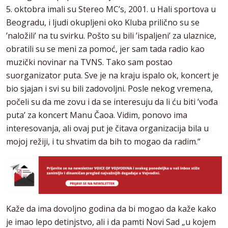
5. oktobra imali su Stereo MC’s, 2001. u Hali sportova u
Beogradu, i ljudi okupljeni oko Kluba prilično su se
’naložili’ na tu svirku. Pošto su bili ’ispaljeni’ za ulaznice,
obratili su se meni za pomoć, jer sam tada radio kao
muzički novinar na TVNS. Tako sam postao
suorganizator puta. Sve je na kraju ispalo ok, koncert je
bio sjajan i svi su bili zadovoljni. Posle nekog vremena,
počeli su da me zovu i da se interesuju da li ću biti ’vođa
puta’ za koncert Manu Čaoa. Vidim, ponovo ima
interesovanja, ali ovaj put je čitava organizacija bila u
mojoj režiji, i tu shvatim da bih to mogao da radim.“
Kaže da ima dovoljno godina da bi mogao da kaže kako
je imao lepo detinjstvo, ali i da pamti Novi Sad „u kojem