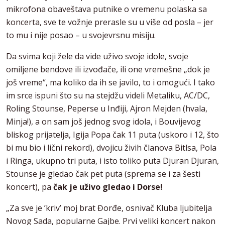
mikrofona obaveštava putnike o vremenu polaska sa
koncerta, sve te vožnje prerasle su u više od posla – jer
to mu i nije posao – u svojevrsnu misiju.
Da svima koji žele da vide uživo svoje idole, svoje
omiljene bendove ili izvođače, ili one vremešne „dok je
još vreme“, ma koliko da ih se javilo, to i omogući. I tako
im srce ispuni što su na stejdžu videli Metaliku, AC/DC,
Roling Stounse, Peperse u Inđiji, Ajron Mejden (hvala,
Minja!), a on sam još jednog svog idola, i Bouvijevog
bliskog prijatelja, Igija Popa čak 11 puta (uskoro i 12, što
bi mu bio i lični rekord), dvojicu živih članova Bitlsa, Pola
i Ringa, ukupno tri puta, i isto toliko puta Djuran Djuran,
Stounse je gledao čak pet puta (sprema se i za šesti
koncert), pa
čak je uživo gledao i Dorse!
„Za sve je ’kriv’ moj brat Đorđe, osnivač Kluba ljubitelja
Novog Sada, popularne Gajbe. Prvi veliki koncert nakon