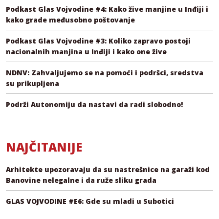
Podkast Glas Vojvodine #4: Kako žive manjine u Inđiji i
kako grade međusobno poštovanje
Podkast Glas Vojvodine #3: Koliko zapravo postoji
nacionalnih manjina u Inđiji i kako one žive
NDNV: Zahvaljujemo se na pomoći i podršci, sredstva
su prikupljena
Podrži Autonomiju da nastavi da radi slobodno!
NAJČITANIJE
Arhitekte upozoravaju da su nastrešnice na garaži kod
Banovine nelegalne i da ruže sliku grada
GLAS VOJVODINE #E6: Gde su mladi u Subotici