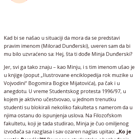
Kad bi se našao u situaciji da mora da se predstavi
pravim imenom (Milorad Dunđerski), uveren sam da bi
mu bilo uzvraćeno sa: Hej, šta ti dođe Minja Dunđerski?
Jer, svi ga tako znaju – kao Minju, i s tim imenom ušao je
u knjige (poput „Ilustrovane enciklopedija rok muzike u
Vojvodini“ Bogomira Bogice Mijatovića), pa čak i u
anegdotu. U vreme Studentskog protesta 1996/97, u
kojem je aktivno učestvovao, u jednom trenutku
studenti su blokirali nekoliko fakulteta s namerom da u
njima ostanu do ispunjenja uslova. Na Filozofskom
fakultetu, koji je tada studirao, Minja je čuo omiljenog
izvođača sa razglasa i sav ozaren naglas upitao:
„Ko je