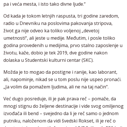
pa i veća mesta, i isto tako divne ljude.“
Od kada je tokom letnjih raspusta, tri godine zaredom,
radio u Dnevniku na poslovima pakovanja stripova,
život ga nije odveo ka toliko voljenoj „devetoj
umetnosti“, ali jeste u medije. Međutim, i posle toliko
godina provedenih u medijima, prvo stalno zaposlenje u
životu, kaže, dobio je tek 2019, dve godine nakon
dolaska u Studentski kulturni centar (SKC).
Možda je to mogao da postigne i ranije, kao laborant,
ali, napominje, nikad se u tom poslu nije uspeo pronaći.
„Ja volim da pomažem ljudima, ali ne na taj način“.
Već dugo posreduje, ili je pak prava reč – pomaže, da
mnogi stignu do željene destinacije i vide svog omiljenog
izvođača ili bend – svejedno da li je reč samo o jednom
putniku, naloženom da vidi švedski Rokset, ili je reč o