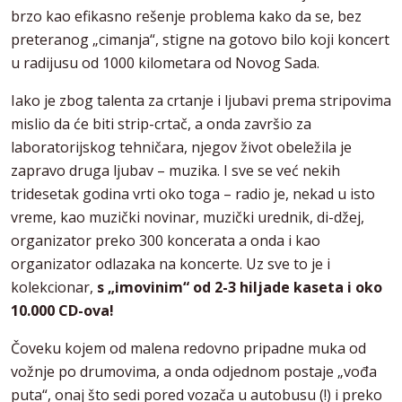
brzo kao efikasno rešenje problema kako da se, bez
preteranog „cimanja“, stigne na gotovo bilo koji koncert
u radijusu od 1000 kilometara od Novog Sada.
Iako je zbog talenta za crtanje i ljubavi prema stripovima
mislio da će biti strip-crtač, a onda završio za
laboratorijskog tehničara, njegov život obeležila je
zapravo druga ljubav – muzika. I sve se već nekih
tridesetak godina vrti oko toga – radio je, nekad u isto
vreme, kao muzički novinar, muzički urednik, di-džej,
organizator preko 300 koncerata a onda i kao
organizator odlazaka na koncerte. Uz sve to je i
kolekcionar,
s „imovinim“ od 2-3 hiljade kaseta i oko
10.000 CD-ova!
Čoveku kojem od malena redovno pripadne muka od
vožnje po drumovima, a onda odjednom postaje „vođa
puta“, onaj što sedi pored vozača u autobusu (!) i preko