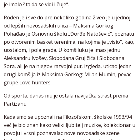
je imalo šta da se vidi i čuje“.
Rođen je i sve do pre nekoliko godina živeo je u jednoj
od lepših novosadskih ulica – Maksima Gorkog.
Pohađao je Osnovnu školu „Đorđe Natošević“, poznatu
po otvorenim basket terenima, na kojima je „visio“, kao,
uostalom, i pola grada. U komšiluku je imao jednu
Aleksandru Ivošev, Slobodana Grujičića i Slobodana
Sora, ali je na njegov razvojni put, izgleda, uticao jedan
drugi komšija iz Maksima Gorkog: Milan Mumin, pevač
grupe Love hunters.
Od sporta, danas mu je ostala navijačka strast prema
Partizanu.
Kada smo se upoznali na Filozofskom, školske 1993/94
već je bio znan kako veliki ljubitelj muzike, kolekcionar u
povoju i vrsni poznavalac nove novosadske scene.