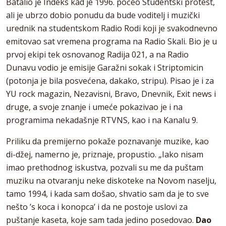
Batalio je Indeks kad je 1996. počeo Studentski protest,
ali je ubrzo dobio ponudu da bude voditelj i muzički
urednik na studentskom Radio Rodi koji je svakodnevno
emitovao sat vremena programa na Radio Skali. Bio je u
prvoj ekipi tek osnovanog Radija 021, a na Radio
Dunavu vodio je emisije Garažni sokak i Striptomicin
(potonja je bila posvećena, dakako, stripu). Pisao je i za
YU rock magazin, Nezavisni, Bravo, Dnevnik, Exit news i
druge, a svoje znanje i umeće pokazivao je i na
programima nekadašnje RTVNS, kao i na Kanalu 9.
Priliku da premijerno pokaže poznavanje muzike, kao
di-džej, namerno je, priznaje, propustio. „Iako nisam
imao prethodnog iskustva, pozvali su me da puštam
muziku na otvaranju neke diskoteke na Novom naselju,
tamo 1994, i kada sam došao, shvatio sam da je to sve
nešto ’s koca i konopca’ i da ne postoje uslovi za
puštanje kaseta, koje sam tada jedino posedovao.
Dao