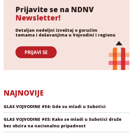
Prijavite se na NDNV
Newsletter!
Detaljan nedeljni izveštaj o gorućim
temama i dešavanjima u Vojvodini i regionu
PRIJAVI SE
NAJNOVIJE
GLAS VOJVODINE #E6: Gde su mladi u Subotici
GLAS VOJVODINE #E5: Kako se mladi u Subotici druže
bez obzira na nacionalnu pripadnost