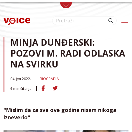
Skip to main content
MINJA DUNĐERSKI:
POZOVI M. RADI ODLASKA
NA SVIRKU
04. јул 2022.
BIOGRAFIJA
6
min čitanja
"Mislim da za sve ove godine nisam nikoga
izneverio"