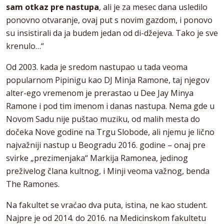
sam otkaz pre nastupa
, ali je za mesec dana usledilo
ponovno otvaranje, ovaj put s novim gazdom, i ponovo
su insistirali da ja budem jedan od di-džejeva. Tako je sve
krenulo…“
Od 2003. kada je sredom nastupao u tada veoma
popularnom Pipinigu kao DJ Minja Ramone, taj njegov
alter-ego vremenom je prerastao u Dee Jay Minya
Ramone i pod tim imenom i danas nastupa. Nema gde u
Novom Sadu nije puštao muziku, od malih mesta do
dočeka Nove godine na Trgu Slobode, ali njemu je lično
najvažniji nastup u Beogradu 2016. godine – onaj pre
svirke „prezimenjaka“ Markija Ramonea, jedinog
preživelog člana kultnog, i Minji veoma važnog, benda
The Ramones.
Na fakultet se vraćao dva puta, istina, ne kao student.
Najpre je od 2014. do 2016. na Medicinskom fakultetu