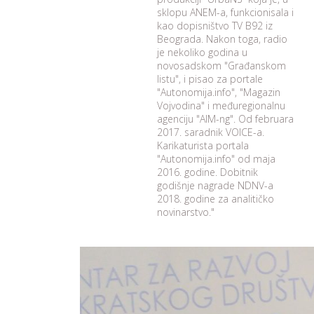
sklopu ANEM-a, funkcionisala i
kao dopisništvo TV B92 iz
Beograda. Nakon toga, radio
je nekoliko godina u
novosadskom "Građanskom
listu", i pisao za portale
"Autonomija.info", "Magazin
Vojvodina" i međuregionalnu
agenciju "AIM-ng". Od februara
2017. saradnik VOICE-a.
Karikaturista portala
"Autonomija.info" od maja
2016. godine. Dobitnik
godišnje nagrade NDNV-a
2018. godine za analitičko
novinarstvo."