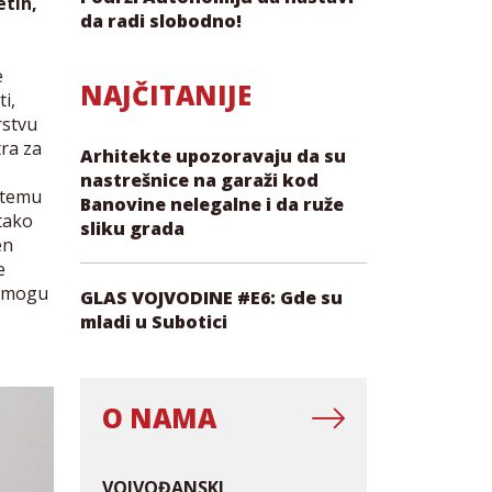
tih,
da radi slobodno!
e
NAJČITANIJE
i,
rstvu
ra za
Arhitekte upozoravaju da su
nastrešnice na garaži kod
a temu
Banovine nelegalne i da ruže
tako
sliku grada
en
e
e mogu
GLAS VOJVODINE #E6: Gde su
mladi u Subotici
O NAMA
VOJVOĐANSKI