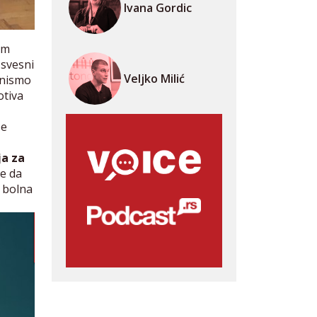
Ivana Gordic
im
 svesni
Veljko Milić
a nismo
otiva
se
ja za
je da
a bolna