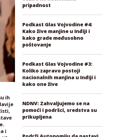
pripadnost
Podkast Glas Vojvodine #4:
Kako žive manjine u Inđiji i
kako grade međusobno
poštovanje
Podkast Glas Vojvodine #3:
Koliko zapravo postoji
nacionalnih manjina u Inđiji i
kako one žive
su ih
NDNV: Zahvaljujemo se na
lavije
pomoći i podršci, sredstva su
isti,
prikupljena
stave
e.
a i
Podrži Autonomiju da nastavi