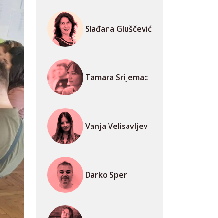
Slađana Gluščević
Tamara Srijemac
Vanja Velisavljev
Darko Sper