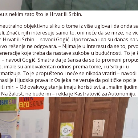
s nekim zato što je Hrvat ili Srbin.
ju neutralno objektivnu sliku o tome iz više uglova i da onda s
 Znači, njih interesuje samo to, oni neće da se mrze, ne vi
Hrvat ili Srbin – navodi Gogić. Upozorava i da su danas na v
takvo rešenje ne odgovara. – Njima je u interesu da se to, prvo
generacije koje treba da nastave sukobe u budućnosti. To je
u
– navodi Gogić. Smatra da je šansa da se to promeni propu
e, imale su ambivalentan odnos prema tome, i u Srbiji i u
igmatizuje. To je propušteno i neće se nikada vratiti – navodi
asilje i ljudska prava iz Osijeka ne veruje da političke opcije
 mir. – Od ovakvog stanja imaju koristi svi, a „malim ljudima
 Na žalost, ne bude im – rekla je Kastratović za Autonomiju.