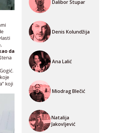
Dalibor Stupar
ami
de
Denis Kolundžija
lasti
,
kao da
štena
Ana Lalić
 Gogić.
 koje
“ koji
Miodrag Blečić
Natalija
Jakovljević