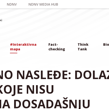
NDNV
NDNV MEDIA HUB
#Interaktivna
Fact-
Think
Bio
mapa
checking
Tank
NO NASLEĐE: DOLA
KOJE NISU
 NA DOSADAŠNJU