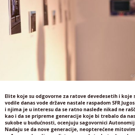
Elite koje su odgovorne za ratove devedesetih i koje 
vodile danas vode države nastale raspadom SFR Jugos
i njima je u interesu da se ratno nasleđe nikad ne rašč
kao i da se pripreme generacije koje bi trebalo da na
sukobe u budućnosti, ocenjuju sagovornici Autonomij
Nadaju se da nove generacije, neopterećene mitovim