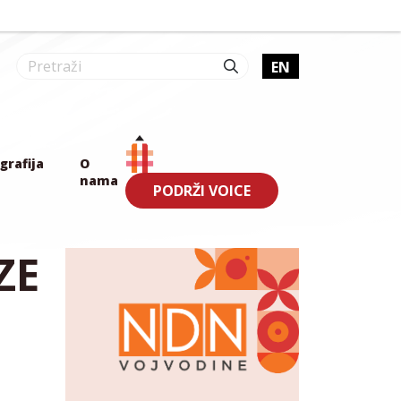
EN
grafija
O
nama
PODRŽI VOICE
ZE