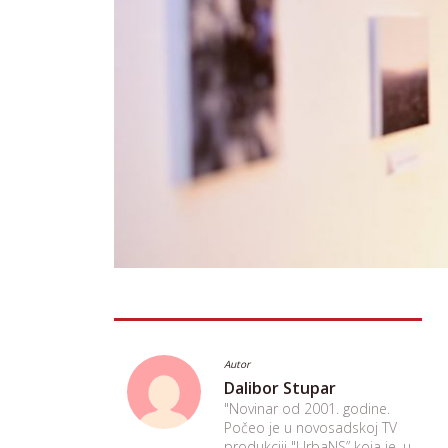
Autor
Dalibor Stupar
"Novinar od 2001. godine.
Počeo je u novosadskoj TV
produkciji "UrbaNS” koja je, u