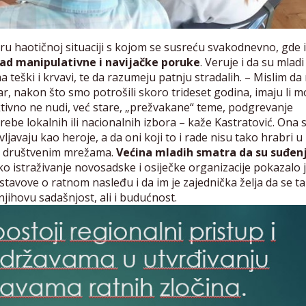
u haotičnoj situaciji s kojom se susreću svakodnevno, gde 
ekad manipulativne i navijačke poruke
. Veruje i da su mladi
a teški i krvavi, te da razumeju patnju stradalih. – Mislim d
ar, nakon što smo potrošili skoro trideset godina, imaju li m
ktivno ne nudi, već stare, „prežvakane“ teme, podgrevanje
ebe lokalnih ili nacionalnih izbora – kaže Kastratović. Ona 
vljavaju kao heroje, a da oni koji to i rade nisu tako hrabri u
 na društvenim mrežama.
Većina mladih smatra da su suđen
ko istraživanje novosadske i osiječke organizacije pokazalo 
 stavove o ratnom nasleđu i da im je zajednička želja da se t
jihovu sadašnjost, ali i budućnost.