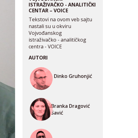
ISTRAŽIVAČKO - ANALITIČKI
CENTAR – VOICE
Tekstovi na ovom veb sajtu
nastali su u okviru
Vojvođanskog
istraživačko - analitičkog
centra - VOICE
AUTORI
Dinko Gruhonjić
Branka Dragović
Savić