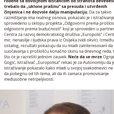
rođene sa dovoljnom distancom od strahota devedese
trebalo da „uklone prašinu“ sa presuda i utvrđenih
činjenica i ne dozvole dalju manipulaciju.
Da za takvo
razmišljanje ima realnog osnova, pokazalo je i istraživanj
sprovedeno u sklopu projekta „Odgovorni prema prošlost
odgovorni prema budućnosti“ koji je sproveden u partne
Centra za razvoj demokratskog društva „Europolis“ i Cent
mir, nenasilje i ljudska prava iz Osijeka (vidi okvir). Između
ostalog, rezultati pokazuju da su mladi zainteresovani d
suočavanja s prošlošću konačno skinu sa dnevnog reda, 
što će je razrešiti jednom zauvek.
Neće da se mrze
Ognj
Gogić, istraživač „Europolisa“ rekao je za Autonomiju da j
istraživanje pokazalo kako mladi u svojoj svakodnevici n
da pobegnu od tih tema, ali da ih zamara promovisanje
međusobne netrpeljivosti.