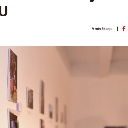
U
9
min čitanja