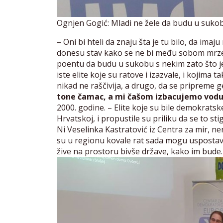
Ognjen Gogić: Mladi ne žele da budu u sukobu 
– Oni bi hteli da znaju šta je tu bilo, da ima
donesu stav kako se ne bi među sobom mrzeli.
poentu da budu u sukobu s nekim zato što je 
iste elite koje su ratove i izazvale, i kojima 
nikad ne raščivija, a drugo, da se pripreme 
tone čamac, a mi čašom izbacujemo vod
2000. godine. – Elite koje su bile demokratsk
Hrvatskoj, i propustile su priliku da se to st
Ni Veselinka Kastratović iz Centra za mir, nen
su u regionu kovale rat sada mogu uspostaviti
žive na prostoru bivše države, kako im bude.