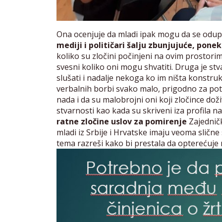
Ona ocenjuje da mladi ipak mogu da se odupr
mediji i političari šalju zbunjujuće, pon
koliko su zločini počinjeni na ovim prostorim
svesni koliko oni mogu shvatiti. Druga je stv
slušati i nadalje nekoga ko im ništa konstru
verbalnih borbi svako malo, prigodno za potr
nada i da su malobrojni oni koji zločince doži
stvarnosti kao kada su skriveni iza profila
ratne zločine uslov za pomirenje
Zajednič
mladi iz Srbije i Hrvatske imaju veoma slične
tema razreši kako bi prestala da opterećuje n