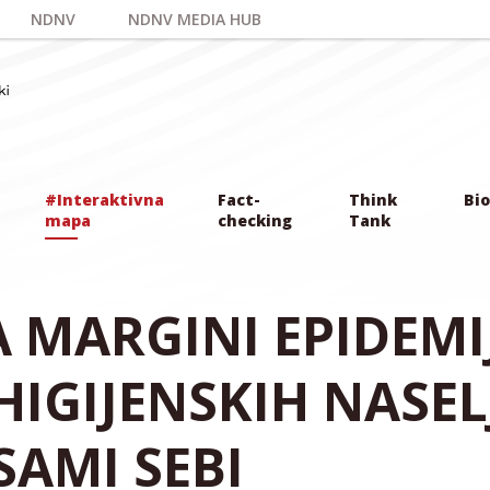
NDNV
NDNV MEDIA HUB
#Interaktivna
Fact-
Think
Bio
mapa
checking
Tank
A MARGINI EPIDEMI
EHIGIJENSKIH NASEL
SAMI SEBI