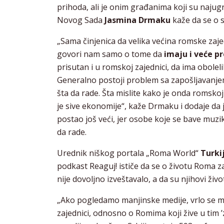
prihoda, ali je onim građanima koji su najugr
Novog Sada
Jasmina Drmaku
kaže da se o s
„Sama činjenica da velika većina romske zaje
govori nam samo o tome da
imaju i veće pr
prisutan i u romskoj zajednici, da ima obolel
Generalno postoji problem sa zapošljavanjem.
šta da rade. Šta mislite kako je onda romskoj 
je sive ekonomije“, kaže Drmaku i dodaje da
postao još veći, jer osobe koje se bave muz
da rade.
Urednik niškog portala „Roma World“
Turki
podkast Reaguj! ističe da se o životu Roma 
nije dovoljno izveštavalo, a da su njihovi živo
„Ako pogledamo manjinske medije, vrlo se m
zajednici, odnosno o Romima koji žive u tim 