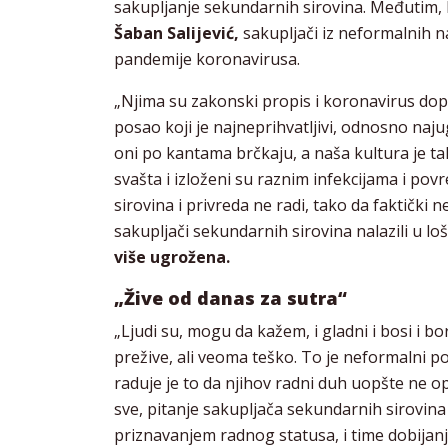
sakupljanje sekundarnih sirovina. Međutim,
Šaban Salijević,
sakupljači iz neformalnih n
pandemije koronavirusa.
„Njima su zakonski propis i koronavirus dopr
posao koji je najneprihvatljivi, odnosno naju
oni po kantama brčkaju, a naša kultura je t
svašta i izloženi su raznim infekcijama i po
sirovina i privreda ne radi, tako da faktički 
sakupljači sekundarnih sirovina nalazili u lošo
više ugrožena.
„Žive od danas za sutra“
„Ljudi su, mogu da kažem, i gladni i bosi i bo
prežive, ali veoma teško. To je neformalni p
raduje je to da njihov radni duh uopšte ne 
sve, pitanje sakupljača sekundarnih sirovina i
priznavanjem radnog statusa, i time dobijan