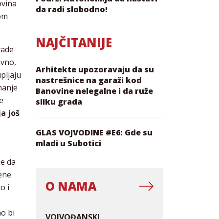
ovina
da radi slobodno!
kom
NAJČITANIJE
rade
avno,
Arhitekte upozoravaju da su
pljaju
nastrešnice na garaži kod
manje
Banovine nelegalne i da ruže
e
sliku grada
a još
GLAS VOJVODINE #E6: Gde su
mladi u Subotici
ne da
mene
O NAMA
o i
o bi
VOJVOĐANSKI