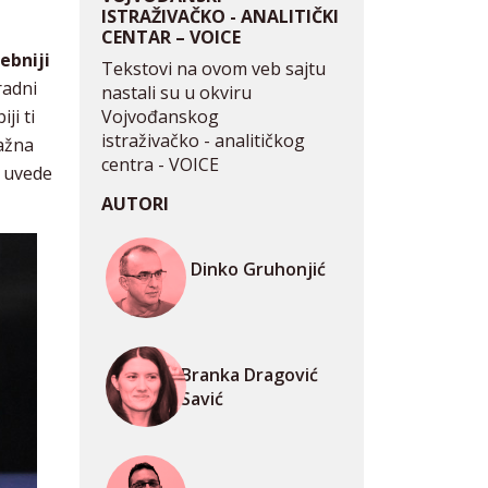
ISTRAŽIVAČKO - ANALITIČKI
CENTAR – VOICE
ebniji
Tekstovi na ovom veb sajtu
radni
nastali su u okviru
Vojvođanskog
ji ti
istraživačko - analitičkog
lažna
centra - VOICE
e uvede
AUTORI
Dinko Gruhonjić
Branka Dragović
Savić