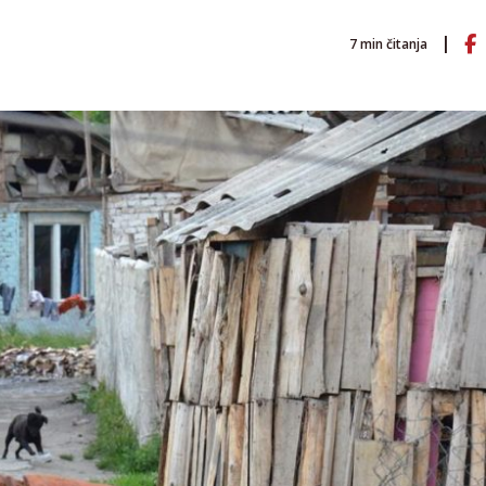
7
min čitanja