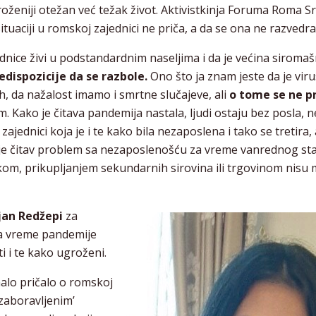
oženiji otežan već težak život. Aktivistkinja Foruma Roma Srb
ituaciji u romskoj zajednici ne priča, a da se ona ne razvedra
dnice živi u podstandardnim naseljima i da je većina siroma
edispozicije da se razbole.
Ono što ja znam jeste da je viru
ih, da nažalost imamo i smrtne slučajeve, ali
o tome se ne pr
 Kako je čitava pandemija nastala, ljudi ostaju bez posla, 
zajednici koja je i te kako bila nezaposlena i tako se tretira,
 je čitav problem sa nezaposlenošću za vreme vanrednog st
ikom, prikupljanjem sekundarnih sirovina ili trgovinom nisu
jan Redžepi
za
za vreme pandemije
ti i te kako ugroženi.
alo pričalo o romskoj
’zaboravljenim’