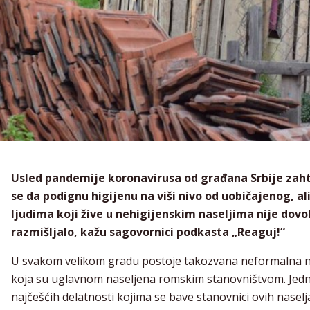
Usled pandemije koronavirusa od građana Srbije zah
se da podignu higijenu na viši nivo od uobičajenog, ali
ljudima koji žive u nehigijenskim naseljima nije dovo
razmišljalo, kažu sagovornici podkasta „Reaguj!“
U svakom velikom gradu postoje takozvana neformalna n
koja su uglavnom naseljena romskim stanovništvom. Jed
najčešćih delatnosti kojima se bave stanovnici ovih naselj