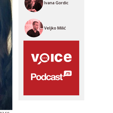
Ivana Gordic
Veljko Milić
ma se