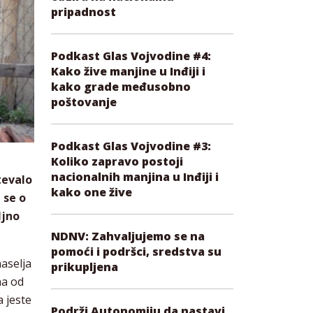
pripadnost
Podkast Glas Vojvodine #4:
Kako žive manjine u Inđiji i
kako grade međusobno
poštovanje
Podkast Glas Vojvodine #3:
Koliko zapravo postoji
nacionalnih manjina u Inđiji i
tevalo
kako one žive
 se o
ljno
NDNV: Zahvaljujemo se na
pomoći i podršci, sredstva su
aselja
prikupljena
na od
a jeste
Podrži Autonomiju da nastavi