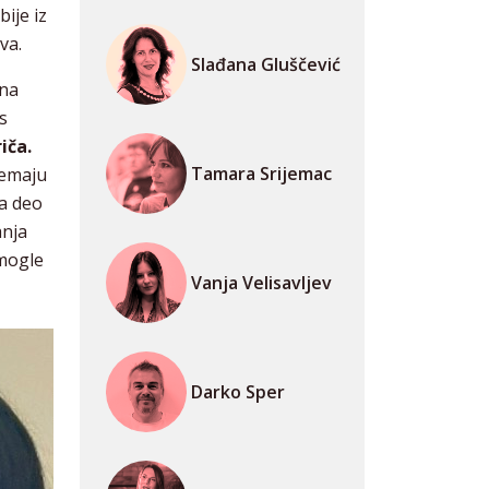
ije iz
va.
Slađana Gluščević
šna
s
iča.
Tamara Srijemac
nemaju
 a deo
anja
 mogle
Vanja Velisavljev
Darko Sper