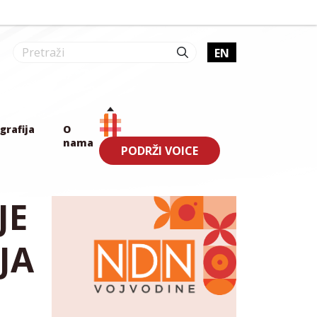
EN
grafija
O
nama
PODRŽI VOICE
JE
JA