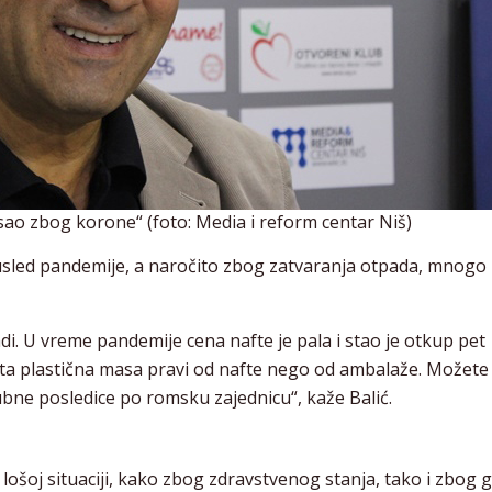
ao zbog korone“ (foto: Media i reform centar Niš)
 usled pandemije, a naročito zbog zatvaranja otpada, mnog
adi. U vreme pandemije cena nafte je pala i stao je otkup pet
e ta plastična masa pravi od nafte nego od ambalaže. Možete 
gubne posledice po romsku zajednicu“, kaže Balić.
ošoj situaciji, kako zbog zdravstvenog stanja, tako i zbog 