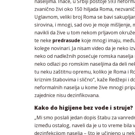
naseljima. Inače, u Srbiji postoje 593 neform
zvanično živi oko 150 hiljada Roma, nezvaničn
Uglavnom, veliki broj Roma se bavi sakuplj
sirovina, i mnogi, sad ovo je moje mišljenje,
navikli da žive u tom nekom prljavom okružen
te neke
predrasude
koje mnogi imaju, među 
kolege novinari. Ja nisam video da je neko iz
neko od nadležnih posećuje romska naselja ra
neko odlazi po romskim naseljima da deli ne
tu neku zaštitnu opremu, koliko je Roma i R
kriznim štabovima i slično“, kaže Redžepi i d
neformalnih naselja u kome žive mnogi prip
zajednice nisu dezinfikovana.
Kako do higijene bez vode i struje?
„Mi smo poslali jedan dopis štabu za vanredn
između ostalog, naveli da je u to vreme bila 
dezinfekcijom naselja – što je učinjeno u ne