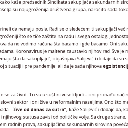
 kako kaže predsednik Sindikata sakupljača sekundarnih sir
aselja su najugroženija društvena grupa, naročito sada to
ineli da nemaju posla. Radi se o sledećem: ti sakupljači već 
groženiji što se tiče zaštite na radu i svega ostalog. Jednost
akva da ne vodimo računa šta bacamo i gde bacamo. Oni saku
vredama. Koronavirus je maltene zaustavio njihov rad. Sve je 
nemaju šta da sakupljaju“, objašnjava Salijević i dodaje da su s
j situaciji i pre pandemije, ali da je sada njihova
egzistencij
re se za život. To su u suštini veseli ljudi – oni pronađu nači
oslovni sektor i oni žive u neformalnim naseljima. Ono što 
opada –
žive od danas za sutra“,
kaže Salijević i dodaje da, ka
 njihovog statusa zavisi od političke volje. Sa druge strane,
jem radnih prava, sakupljačima sekundarnih sirovina poveća