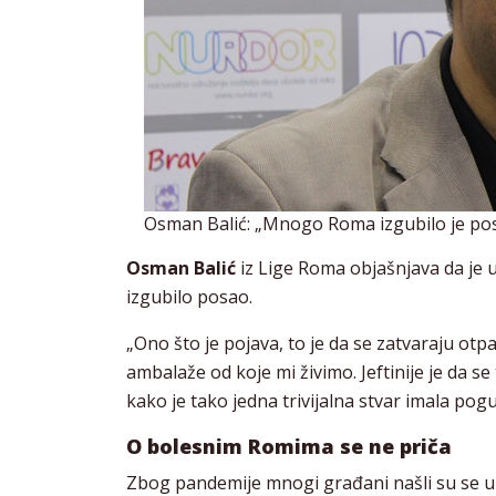
Osman Balić: „Mnogo Roma izgubilo je pos
Osman Balić
iz Lige Roma objašnjava da je
izgubilo posao.
„Ono što je pojava, to je da se zatvaraju otp
ambalaže od koje mi živimo. Jeftinije je da s
kako je tako jedna trivijalna stvar imala po
O bolesnim Romima se ne priča
Zbog pandemije mnogi građani našli su se u l