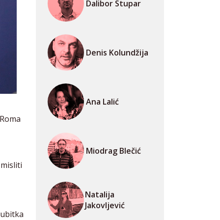
Dalibor Stupar
Denis Kolundžija
Ana Lalić
o Roma
Miodrag Blečić
misliti
Natalija
Jakovljević
gubitka