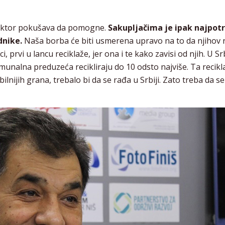
 sektor pokušava da pomogne.
Sakupljačima je ipak najpotr
dnike.
Naša borba će biti usmerena upravo na to da njihov 
 prvi u lancu reciklaže, jer ona i te kako zavisi od njih. U Srbi
munalna preduzeća recikliraju do 10 odsto najviše. Ta recik
bilnijih grana, trebalo bi da se rađa u Srbiji. Zato treba da s