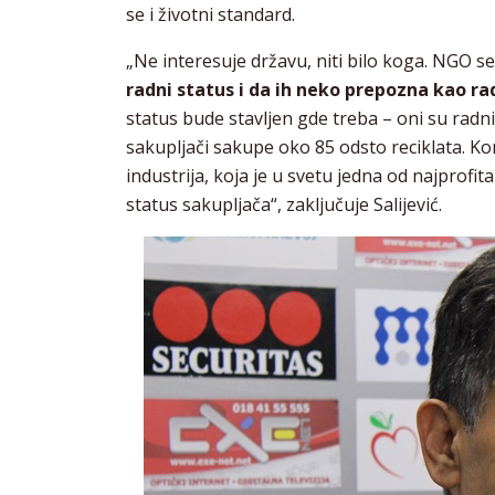
se i životni standard.
„Ne interesuje državu, niti bilo koga. NGO
radni status i da ih neko prepozna kao ra
status bude stavljen gde treba – oni su radnici,
sakupljači sakupe oko 85 odsto reciklata. Ko
industrija, koja je u svetu jedna od najprofita
status sakupljača“, zaključuje Salijević.