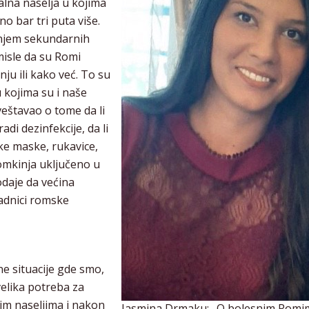
alna naselja u kojima
o bar tri puta više.
anjem sekundarnih
 misle da su Romi
ju ili kako već. To su
kojima su i naše
veštavao o tome da li
di dezinfekcije, da li
ke maske, rukavice,
omkinja uključeno u
odaje da većina
adnici romske
e situacije gde smo,
velika potreba za
kim naseljima i nakon
Jasmina Drmaku: „O bolesnim Romi