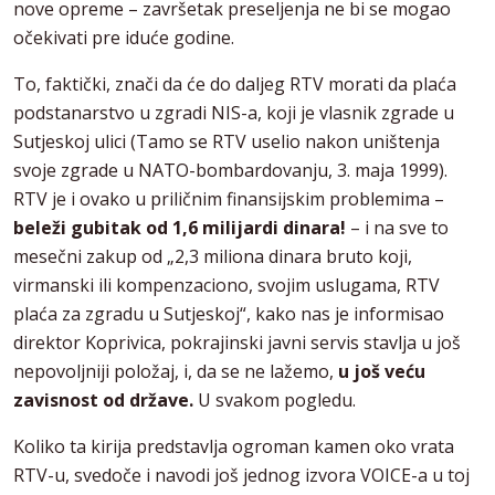
nove opreme – završetak preseljenja ne bi se mogao
očekivati pre iduće godine.
To, faktički, znači da će do daljeg RTV morati da plaća
podstanarstvo u zgradi NIS-a, koji je vlasnik zgrade u
Sutjeskoj ulici (Tamo se RTV uselio nakon uništenja
svoje zgrade u NATO-bombardovanju, 3. maja 1999).
RTV je i ovako u priličnim finansijskim problemima –
beleži gubitak od 1,6 milijardi dinara!
– i na sve to
mesečni zakup od „2,3 miliona dinara bruto koji,
virmanski ili kompenzaciono, svojim uslugama, RTV
plaća za zgradu u Sutjeskoj“, kako nas je informisao
direktor Koprivica, pokrajinski javni servis stavlja u još
nepovoljniji položaj, i, da se ne lažemo,
u još veću
zavisnost od države.
U svakom pogledu.
Koliko ta kirija predstavlja ogroman kamen oko vrata
RTV-u, svedoče i navodi još jednog izvora VOICE-a u toj