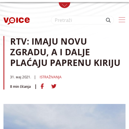
Skip to main content
RTV: IMAJU NOVU
ZGRADU, A I DALJE
PLAĆAJU PAPRENU KIRIJU
31. мај 2021.
ISTRAŽIVANJA
8
min čitanja