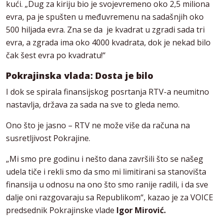
kući. „Dug za kiriju bio je svojevremeno oko 2,5 miliona
evra, pa je spušten u međuvremenu na sadašnjih oko
500 hiljada evra. Zna se da je kvadrat u zgradi sada tri
evra, a zgrada ima oko 4000 kvadrata, dok je nekad bilo
čak šest evra po kvadratu!“
Pokrajinska vlada: Dosta je bilo
I dok se spirala finansijskog posrtanja RTV-a neumitno
nastavlja, država za sada na sve to gleda nemo.
Ono što je jasno – RTV ne može više da računa na
susretljivost Pokrajine.
„Mi smo pre godinu i nešto dana završili što se našeg
udela tiče i rekli smo da smo mi limitirani sa stanovišta
finansija u odnosu na ono što smo ranije radili, i da sve
dalje oni razgovaraju sa Republikom“, kazao je za VOICE
predsednik Pokrajinske vlade
Igor Mirović.