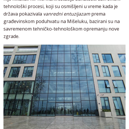
tehnološki procesi, koji su osmišljeni u vreme kada je
država pokazivala
vanredni entuzijazam
prema
građevinskom poduhvatu na Mišeluku, bazirani su na
savremenom tehničko-tehnološkom opremanju nove
zgrade.