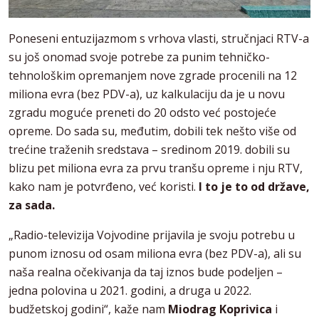
Poneseni entuzijazmom s vrhova vlasti, stručnjaci RTV-a
su još onomad svoje potrebe za punim tehničko-
tehnološkim opremanjem nove zgrade procenili na 12
miliona evra (bez PDV-a), uz kalkulaciju da je u novu
zgradu moguće preneti do 20 odsto već postojeće
opreme. Do sada su, međutim, dobili tek nešto više od
trećine traženih sredstava – sredinom 2019. dobili su
blizu pet miliona evra za prvu tranšu opreme i nju RTV,
kako nam je potvrđeno, već koristi.
I to je to od države,
za sada.
„Radio-televizija Vojvodine prijavila je svoju potrebu u
punom iznosu od osam miliona evra (bez PDV-a), ali su
naša realna očekivanja da taj iznos bude podeljen –
jedna polovina u 2021. godini, a druga u 2022.
budžetskoj godini“, kaže nam
Miodrag Koprivica
i