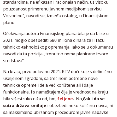
standardima, na efikasan i racionalan način, uz visoku
pouzdanost primerenu Javnom medijskom servisu
Vojvodine“, navodi se, između ostalog, u Finansijskom
planu
Očekivanja autora Finansijskog plana bila je da bi se u
2021. moglo obezbediti 580 miliona dinara za II fazu
tehničko-tehnološkog opremanja, iako se u dokumentu
navodi da ta pozicija „trenutno nema planirane izvore
sredstava“.
Na kraju, prvu polovinu 2021. RTV dočekuje s delimično
useljenom zgradom, sa trećinom potrebne nove
tehničke opreme i dela već korištene ali i dalje
funkcionalne, i s nameštajem čija je vrednost na kraju
bila višestruko niža od, hm,
željene
.
No,
čak i da se
sutra država smiluje
i obezbedi neku količinu novca, ni
sa maksimalno ubrzanom procedurom javne nabavke