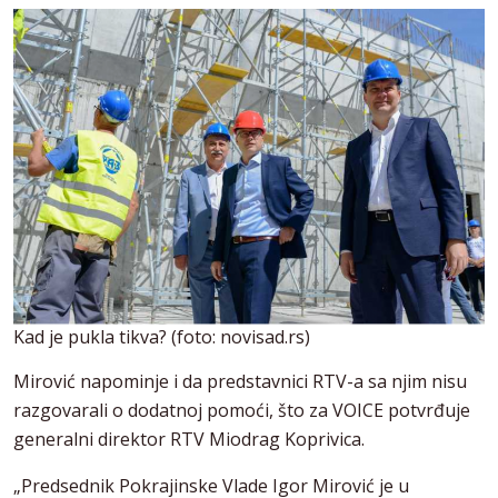
Kad je pukla tikva? (foto: novisad.rs)
Mirović napominje i da predstavnici RTV-a sa njim nisu
razgovarali o dodatnoj pomoći, što za VOICE potvrđuje
generalni direktor RTV Miodrag Koprivica.
„Predsednik Pokrajinske Vlade Igor Mirović je u