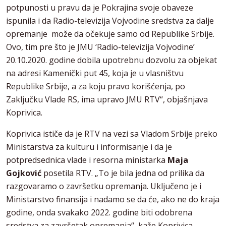
potpunosti u pravu da je Pokrajina svoje obaveze
ispunila i da Radio-televizija Vojvodine sredstva za dalje
opremanje može da očekuje samo od Republike Srbije.
Ovo, tim pre što je JMU ‘Radio-televizija Vojvodine’
20.10.2020. godine dobila upotrebnu dozvolu za objekat
na adresi Kamenički put 45, koja je u vlasništvu
Republike Srbije, a za koju pravo korišćenja, po
Zaključku Vlade RS, ima upravo JMU RTV“, objašnjava
Koprivica.
Koprivica ističe da je RTV na vezi sa Vladom Srbije preko
Ministarstva za kulturu i informisanje i da je
potpredsednica vlade i resorna ministarka
Maja
Gojković
posetila RTV. „To je bila jedna od prilika da
razgovaramo o završetku opremanja. Uključeno je i
Ministarstvo finansija i nadamo se da će, ako ne do kraja
godine, onda svakako 2022. godine biti odobrena
sredstva za završetak opremanja“, kaže Koprivica.