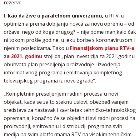
rezerve.
I,
kao da žive u paralelnom univerzumu,
u RTV-u
optimizma prema dobijanju novca za novu opremu – od
države, nego od koga drugog? – nije bome manjkalo čak
ni tokom prošle godine, u jeku borbe s koronavirusom i
njenim posledicama. Tako u
Finansijskom planu RTV-a
za 2021. godinu
stoji da „plan investicija za 2021.godinu
obuhvata plan preseljenja proizvodnje i izvođenja
informativnog programa i emitovanja kompletnog
televizijskog programa iz nove zgrade“.
„Kompletnim preseljenjem radnih procesa u novi
objekat, kada se za to steknu uslovi, obezbeđivanjem
sredstava za nastavak i završetak tehničko-tehnološkog
opremanja, konačno će se objediniti svi radni procesi na
proizvodnji, emitovanju i distribuciji programa svih
medija na svim platformama RTV na visokim tehničkim