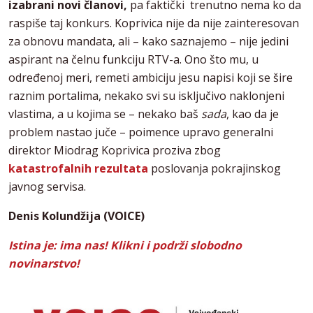
izabrani novi članovi,
pa faktički trenutno nema ko da
raspiše taj konkurs. Koprivica nije da nije zainteresovan
za obnovu mandata, ali – kako saznajemo – nije jedini
aspirant na čelnu funkciju RTV-a. Ono što mu, u
određenoj meri, remeti ambiciju jesu napisi koji se šire
raznim portalima, nekako svi su isključivo naklonjeni
vlastima, a u kojima se – nekako baš
sada
, kao da je
problem nastao juče – poimence upravo generalni
direktor Miodrag Koprivica proziva zbog
katastrofalnih rezultata
poslovanja pokrajinskog
javnog servisa.
Denis Kolundžija (VOICE)
Istina je: ima nas! Klikni i podrži slobodno
novinarstvo!