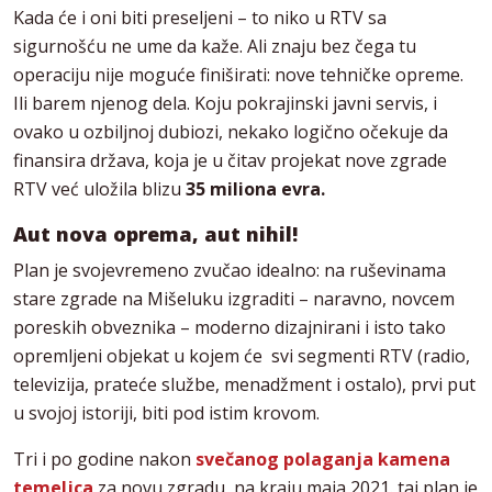
Kada će i oni biti preseljeni – to niko u RTV sa
sigurnošću ne ume da kaže. Ali znaju bez čega tu
operaciju nije moguće finiširati: nove tehničke opreme.
Ili barem njenog dela. Koju pokrajinski javni servis, i
ovako u ozbiljnoj dubiozi, nekako logično očekuje da
finansira država, koja je u čitav projekat nove zgrade
RTV već uložila blizu
35 miliona evra.
Aut nova oprema, aut nihil!
Plan je svojevremeno zvučao idealno: na ruševinama
stare zgrade na Mišeluku izgraditi – naravno, novcem
poreskih obveznika – moderno dizajnirani i isto tako
opremljeni objekat u kojem će svi segmenti RTV (radio,
televizija, prateće službe, menadžment i ostalo), prvi put
u svojoj istoriji, biti pod istim krovom.
Tri i po godine nakon
svečanog polaganja kamena
temeljca
za novu zgradu, na kraju maja 2021. taj plan je