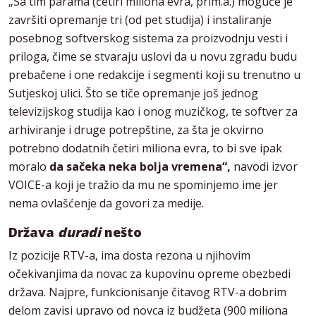
„Sa tim parama (četiri miliona evra, prim.a.) moguće je
završiti opremanje tri (od pet studija) i instaliranje
posebnog softverskog sistema za proizvodnju vesti i
priloga, čime se stvaraju uslovi da u novu zgradu budu
prebačene i one redakcije i segmenti koji su trenutno u
Sutjeskoj ulici. Što se tiče opremanje još jednog
televizijskog studija kao i onog muzičkog, te softver za
arhiviranje i druge potrepštine, za šta je okvirno
potrebno dodatnih četiri miliona evra, to bi sve ipak
moralo
da sačeka neka bolja vremena“,
navodi izvor
VOICE-a koji je tražio da mu ne spominjemo ime jer
nema ovlašćenje da govori za medije.
Država
duradi
nešto
Iz pozicije RTV-a, ima dosta rezona u njihovim
očekivanjima da novac za kupovinu opreme obezbedi
država. Najpre, funkcionisanje čitavog RTV-a dobrim
delom zavisi upravo od novca iz budžeta (900 miliona