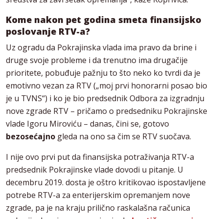
Kome nakon pet godina smeta finansijsko
poslovanje RTV-a?
Uz ogradu da Pokrajinska vlada ima pravo da brine i
druge svoje probleme i da trenutno ima drugačije
prioritete, pobuđuje pažnju to što neko ko tvrdi da je
emotivno vezan za RTV („moj prvi honorarni posao bio
je u TVNS“) i ko je bio predsednik Odbora za izgradnju
nove zgrade RTV – pričamo o predsedniku Pokrajinske
vlade Igoru Miroviću – danas, čini se, gotovo
bezosećajno
gleda na ono sa čim se RTV suočava.
I nije ovo prvi put da finansijska potraživanja RTV-a
predsednik Pokrajinske vlade dovodi u pitanje. U
decembru 2019. dosta je oštro kritikovao ispostavljene
potrebe RTV-a za enterijerskim opremanjem nove
zgrade, pa je na kraju prilično raskalašna računica