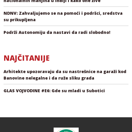
nacionalnih manjina u Inđiji i kako one žive
NDNV: Zahvaljujemo se na pomoći i podršci, sredstva
su prikupljena
Podrži Autonomiju da nastavi da radi slobodno!
NAJČITANIJE
Arhitekte upozoravaju da su nastrešnice na garaži kod
Banovine nelegalne i da ruže sliku grada
GLAS VOJVODINE #E6: Gde su mladi u Subotici