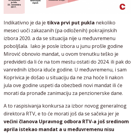
Indikativno je da je
tikva prvi put pukla
nekoliko
meseci uoči zakazanih (pa odloženih) pokrajinskih
izbora 2020. a da se situacija nije u međuvremenu
poboljšala. Iako je posle izbora u junu prošle godine
Mirović obnovio mandat, u ovom trenutku teško je
predvideti da li će na tom mestu ostati do 2024. ili pak do
vanrednih izbora iduće godine. U međuvremenu, i sam
Koprivica je došao u situaciju da ne zna hoće li nakon
jula ove godine uspeti da obezbedi novi mandat ili će
morati da pronađe zanimaciju za penzionerske dane.
A to raspisivanja konkursa za izbor novog generalnog
direktora RTV, e to će morati još da se sačeka jer je
većini članova Upravnog odbora RTV-a još sredinom
aprila istekao mandat a u međuvremenu nisu