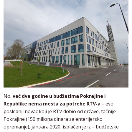
No,
već dve godine u budžetima Pokrajine i
Republike nema mesta za potrebe RTV-a
– evo,
poslednji novac koji je RTV dobio od države, tačnije
Pokrajine (150 miliona dinara za enterijersko
opremanje), januara 2020, isplaćen je iz – budžetske