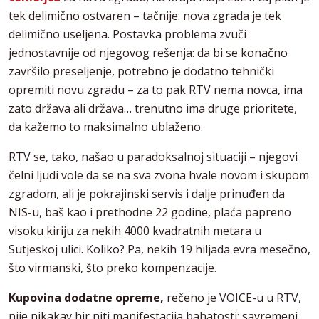
tek delimično ostvaren – tačnije: nova zgrada je tek
delimično useljena. Postavka problema zvuči
jednostavnije od njegovog rešenja: da bi se konačno
završilo preseljenje, potrebno je dodatno tehnički
opremiti novu zgradu – za to pak RTV nema novca, ima
zato država ali država… trenutno ima druge prioritete,
da kažemo to maksimalno ublaženo.
RTV se, tako, našao u paradoksalnoj situaciji – njegovi
čelni ljudi vole da se na sva zvona hvale novom i skupom
zgradom, ali je pokrajinski servis i dalje prinuđen da
NIS-u, baš kao i prethodne 22 godine, plaća papreno
visoku kiriju za nekih 4000 kvadratnih metara u
Sutjeskoj ulici. Koliko? Pa, nekih 19 hiljada evra mesečno,
što virmanski, što preko kompenzacije.
Kupovina dodatne opreme,
rečeno je VOICE-u u RTV,
nije nikakav hir niti manifestacija bahatosti: savremeni