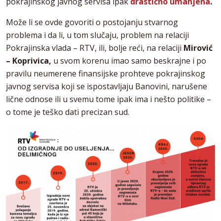
pokrajinskog javnog servisa ipak
drastično umanjena
.
Može li se ovde govoriti o postojanju stvarnog
problema i da li, u tom slučaju, problem na relaciji
Pokrajinska vlada – RTV, ili, bolje reći, na relaciji
Mirović
– Koprivica,
u svom korenu imao samo beskrajne i po
pravilu neumerene finansijske prohteve pokrajinskog
javnog servisa koji se ispostavljaju Banovini, narušene
lične odnose ili u svemu tome ipak ima i nešto politike –
o tome je teško dati precizan sud.