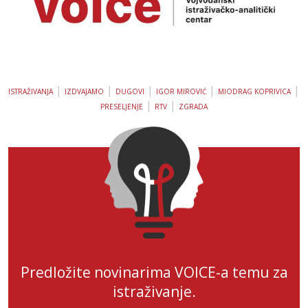
|
|
|
|
|
ISTRAŽIVANJA
IZDVAJAMO
DUGOVI
IGOR MIROVIĆ
MIODRAG KOPRIVICA
|
|
PRESELJENJE
RTV
ZGRADA
Predložite novinarima VOICE-a temu za
istraživanje.