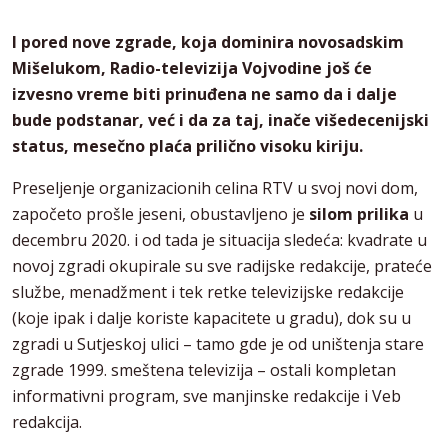
I pored nove zgrade, koja dominira novosadskim
Mišelukom, Radio-televizija Vojvodine još će
izvesno vreme biti prinuđena ne samo da i dalje
bude podstanar, već i da za taj, inače višedecenijski
status, mesečno plaća prilično visoku kiriju.
Preseljenje organizacionih celina RTV u svoj novi dom,
započeto prošle jeseni, obustavljeno je
silom prilika
u
decembru 2020. i od tada je situacija sledeća: kvadrate u
novoj zgradi okupirale su sve radijske redakcije, prateće
službe, menadžment i tek retke televizijske redakcije
(koje ipak i dalje koriste kapacitete u gradu), dok su u
zgradi u Sutjeskoj ulici – tamo gde je od uništenja stare
zgrade 1999. smeštena televizija – ostali kompletan
informativni program, sve manjinske redakcije i Veb
redakcija.