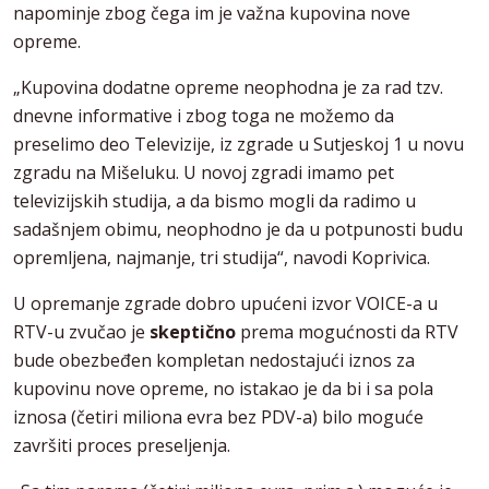
napominje zbog čega im je važna kupovina nove
opreme.
„Kupovina dodatne opreme neophodna je za rad tzv.
dnevne informative i zbog toga ne možemo da
preselimo deo Televizije, iz zgrade u Sutjeskoj 1 u novu
zgradu na Mišeluku. U novoj zgradi imamo pet
televizijskih studija, a da bismo mogli da radimo u
sadašnjem obimu, neophodno je da u potpunosti budu
opremljena, najmanje, tri studija“, navodi Koprivica.
U opremanje zgrade dobro upućeni izvor VOICE-a u
RTV-u zvučao je
skeptično
prema mogućnosti da RTV
bude obezbeđen kompletan nedostajući iznos za
kupovinu nove opreme, no istakao je da bi i sa pola
iznosa (četiri miliona evra bez PDV-a) bilo moguće
završiti proces preseljenja.