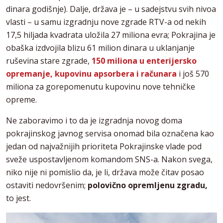
dinara godišnje). Dalje, država je – u sadejstvu svih nivoa
vlasti – u samu izgradnju nove zgrade RTV-a od nekih
17,5 hiljada kvadrata uložila 27 miliona evra; Pokrajina je
obaška izdvojila blizu 61 milion dinara u uklanjanje
ruševina stare zgrade,
150 miliona u enterijersko
opremanje, kupovinu apsorbera i računara
i još 570
miliona za gorepomenutu kupovinu nove tehničke
opreme.
Ne zaboravimo i to da je izgradnja novog doma
pokrajinskog javnog servisa onomad bila označena kao
jedan od najvažnijih prioriteta Pokrajinske vlade pod
sveže uspostavljenom komandom SNS-a. Nakon svega,
niko nije ni pomislio da, je li, država može čitav posao
ostaviti nedovršenim;
polovično opremljenu zgradu,
to jest.