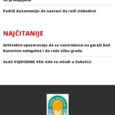
Podrži Autonomiju da nastavi da radi slobodno!
NAJČITANIJE
Arhitekte upozoravaju da su nastrešnice na garaži kod
Banovine nelegalne i da ruže sliku grada
GLAS VOJVODINE #E6: Gde su mladi u Subotici