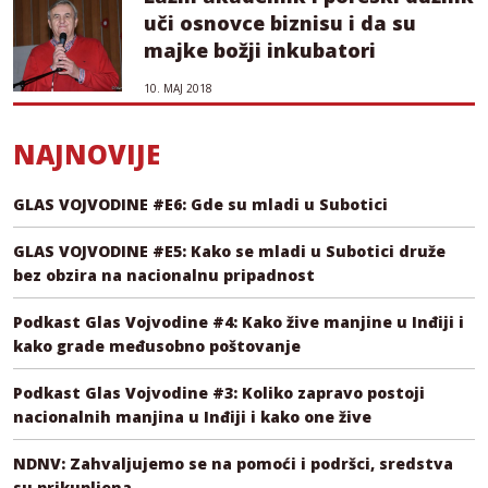
uči osnovce biznisu i da su
majke božji inkubatori
10. МАЈ 2018
NAJNOVIJE
GLAS VOJVODINE #E6: Gde su mladi u Subotici
GLAS VOJVODINE #E5: Kako se mladi u Subotici druže
bez obzira na nacionalnu pripadnost
Podkast Glas Vojvodine #4: Kako žive manjine u Inđiji i
kako grade međusobno poštovanje
Podkast Glas Vojvodine #3: Koliko zapravo postoji
nacionalnih manjina u Inđiji i kako one žive
NDNV: Zahvaljujemo se na pomoći i podršci, sredstva
su prikupljena