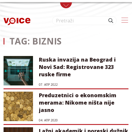
Skip to main content
TAG: BIZNIS
Ruska invazija na Beograd i
Novi Sad: Registrovane 323
ruske firme
07. АПР 2022
Preduzetnici o ekonomskim
merama: Nikome ništa nije
jasno
04. АПР 2020
Lažni akademik i poreski dužnik