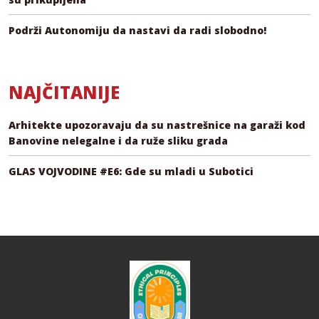
Podrži Autonomiju da nastavi da radi slobodno!
NAJČITANIJE
Arhitekte upozoravaju da su nastrešnice na garaži kod
Banovine nelegalne i da ruže sliku grada
GLAS VOJVODINE #E6: Gde su mladi u Subotici