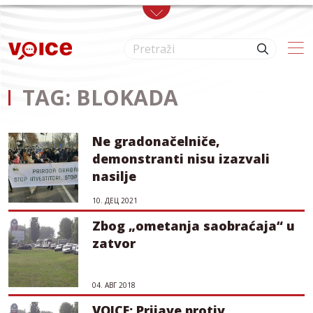
Skip to main content
TAG: BLOKADA
Ne gradonačelniče,
demonstranti nisu izazvali
nasilje
10. ДЕЦ 2021
Zbog „ometanja saobraćaja“ u
zatvor
04. АВГ 2018
VOICE: Prijave protiv