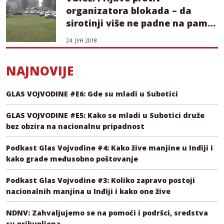
organizatora blokada – da
sirotinji više ne padne na pamet
da protestuje
24. ЈУН 2018
NAJNOVIJE
GLAS VOJVODINE #E6: Gde su mladi u Subotici
GLAS VOJVODINE #E5: Kako se mladi u Subotici druže
bez obzira na nacionalnu pripadnost
Podkast Glas Vojvodine #4: Kako žive manjine u Inđiji i
kako grade međusobno poštovanje
Podkast Glas Vojvodine #3: Koliko zapravo postoji
nacionalnih manjina u Inđiji i kako one žive
NDNV: Zahvaljujemo se na pomoći i podršci, sredstva
su prikupljena