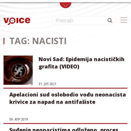
Skip to main content
TAG: NACISTI
Novi Sad: Epidemija nacističkih
grafita (VIDEO)
31. ЈУЛ 2021
Apelacioni sud oslobodio vođu neonacista
krivice za napad na antifašiste
09. АПР 2019
Suđenje neonacistima odloženo, proces