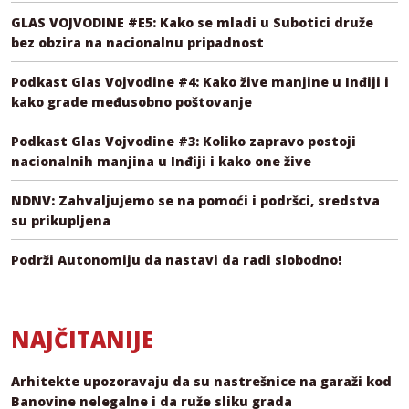
GLAS VOJVODINE #E5: Kako se mladi u Subotici druže
bez obzira na nacionalnu pripadnost
Podkast Glas Vojvodine #4: Kako žive manjine u Inđiji i
kako grade međusobno poštovanje
Podkast Glas Vojvodine #3: Koliko zapravo postoji
nacionalnih manjina u Inđiji i kako one žive
NDNV: Zahvaljujemo se na pomoći i podršci, sredstva
su prikupljena
Podrži Autonomiju da nastavi da radi slobodno!
NAJČITANIJE
Arhitekte upozoravaju da su nastrešnice na garaži kod
Banovine nelegalne i da ruže sliku grada