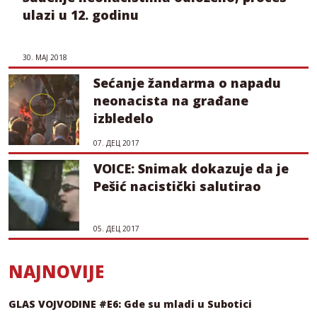
ulazi u 12. godinu
30. МАЈ 2018
Sećanje žandarma o napadu
neonacista na građane
izbledelo
07. ДЕЦ 2017
VOICE: Snimak dokazuje da je
Pešić nacistički salutirao
05. ДЕЦ 2017
NAJNOVIJE
GLAS VOJVODINE #E6: Gde su mladi u Subotici