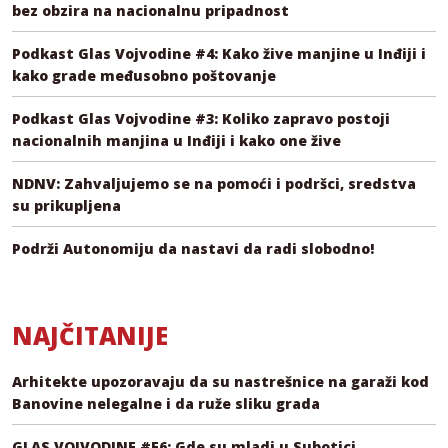
bez obzira na nacionalnu pripadnost
Podkast Glas Vojvodine #4: Kako žive manjine u Inđiji i
kako grade međusobno poštovanje
Podkast Glas Vojvodine #3: Koliko zapravo postoji
nacionalnih manjina u Inđiji i kako one žive
NDNV: Zahvaljujemo se na pomoći i podršci, sredstva
su prikupljena
Podrži Autonomiju da nastavi da radi slobodno!
NAJČITANIJE
Arhitekte upozoravaju da su nastrešnice na garaži kod
Banovine nelegalne i da ruže sliku grada
GLAS VOJVODINE #E6: Gde su mladi u Subotici