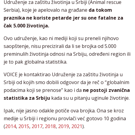
Udruženje za zaštitu životinja u Srbiji (Animal rescue
Serbia), koje je apelovalo na građane
da tokom
praznika ne koriste petarde jer su one fatalne za
čak 5.000 životinja.
Ovo udruženje, kao ni mediji koji su preneli njihovo
saopštenje, nisu precizirali da li se brojka od 5.000
preminulih životinja odnosi na Srbiju, određeni region ili
je to pak globalna statistika.
VOICE je kontaktirao Udruženje za zaštitu životinja u
Srbiji od kojih smo dobili odgovor da je reč o “globalnim
podacima koji se prenose” kao i da
ne postoji zvanična
statistika za Srbiju
kada su u pitanju uginule životinje.
Ipak, nije jasno odakle potiče ova brojka. Ona se kroz
medije u Srbiji i regionu provlači već gotovo 10 godina
(
2014
,
2015
,
2017
,
2018
,
2019
,
2021
).