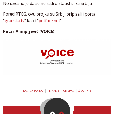
No izvesno je da se ne radi o statistici za Srbiju.
Pored RTCG, ovu brojku su Srbiji pripisali i portal
“
gradska.tv
” kao i “
petface.net
”.
Petar Alimpijević (VOICE)
|
|
|
FACT-CHECKING
PETARDE
UBISTVO
ŽIVOTINJE