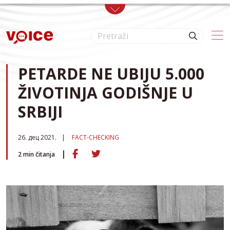
Skip to main content
PETARDE NE UBIJU 5.000
ŽIVOTINJA GODIŠNJE U
SRBIJI
26. дец 2021.
FACT-CHECKING
2
min čitanja