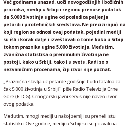
Već godinama unazad, uoči novogodišnjih i božićnih
praznika, mediji u Srbiji i regionu prenose podatak
da 5.000 životinja ugine od posledica paljenja
petardi i pirotehničkih sredstava. Ne precizirajući na
koji region se odnosi ovaj podatak, pojedini mediji
su išli i korak dalje i izveštavali o tome kako u Srbiji
tokom praznika ugine 5.000 životinja. Međutim,
zvanična statistika o preminulim životinja ne
postoji, kako u Srbiji, tako i u svetu. Radi se o
nezvaničnim procenama, čiji izvor nije poznat.
„Praznična slavlja uz petarde godišnje budu fatalna za
čak 5.000 životinja u Srbiji”, piše Radio Televizija Crne
Gore (RTCG). Crnogorski javni servis nije naveo izvor
ovog podatka.
Međutim, mnogi mediji u našoj zemlji su preneli istu
statistiku. Ove godine, mediji u Srbiji su se pozvali na