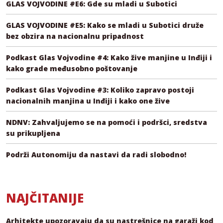
GLAS VOJVODINE #E6: Gde su mladi u Subotici
GLAS VOJVODINE #E5: Kako se mladi u Subotici druže
bez obzira na nacionalnu pripadnost
Podkast Glas Vojvodine #4: Kako žive manjine u Inđiji i
kako grade međusobno poštovanje
Podkast Glas Vojvodine #3: Koliko zapravo postoji
nacionalnih manjina u Inđiji i kako one žive
NDNV: Zahvaljujemo se na pomoći i podršci, sredstva
su prikupljena
Podrži Autonomiju da nastavi da radi slobodno!
NAJČITANIJE
Arhitekte upozoravaju da su nastrešnice na garaži kod