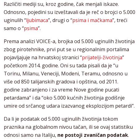
Različiti mediji su, kroz godine, čak menjali iskaze.
Odnosno, pojedini su izveštavali da je reč o brojci o 5.000
uginulih “
ljubimaca
”, drugi o “
psima i mačkama
”, treći
samo o “
psima
”.
Prema analizi VOICE-a, brojka od 5.000 uginulih životinja
zbog pirotehnike, prvi put se u regionalnim portalima
pojavljajuje na hrvatskoj stranici “
prijatelji-životinja
”
početkom 2014. godine. Oni su tada pisali da je “u
Torinu, Milanu, Veneciji, Modeni, Teramu, odnosno u
više od 850 talijanskih gradova i opština, od 2011.
godine zabranjeno i za vreme Nove godine pucati
petardama” i da “oko 5.000 kućnih životinja godišnje
umire od srčanog udara izazvanog eksplozijom petardi”.
Da li je podatak od 5.000 uginulih životinja tokom
praznika na globalnom nivou tačan, ili se ovaj statistiku
odnosi samo na Italiju,
ne postoji zvaničan podatak
.