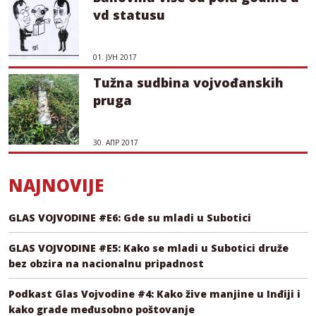
vd statusu
01. ЈУН 2017
Tužna sudbina vojvođanskih
pruga
30. АПР 2017
NAJNOVIJE
GLAS VOJVODINE #E6: Gde su mladi u Subotici
GLAS VOJVODINE #E5: Kako se mladi u Subotici druže
bez obzira na nacionalnu pripadnost
Podkast Glas Vojvodine #4: Kako žive manjine u Inđiji i
kako grade međusobno poštovanje