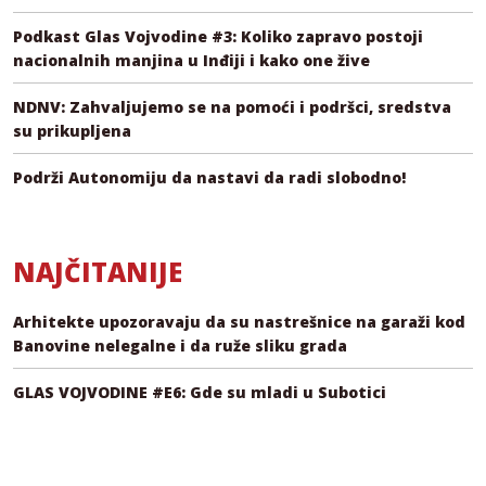
Podkast Glas Vojvodine #3: Koliko zapravo postoji
nacionalnih manjina u Inđiji i kako one žive
NDNV: Zahvaljujemo se na pomoći i podršci, sredstva
su prikupljena
Podrži Autonomiju da nastavi da radi slobodno!
NAJČITANIJE
Arhitekte upozoravaju da su nastrešnice na garaži kod
Banovine nelegalne i da ruže sliku grada
GLAS VOJVODINE #E6: Gde su mladi u Subotici