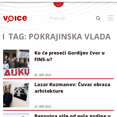
Skip to main content
TAG: POKRAJINSKA VLADA
Ko će preseći Gordijev čvor u
FINS-u?
05. АПР 2023
Lazar Kuzmanov: Čuvar obraza
arhitekture
25. АПР 2022
Banovina više od pola godine u