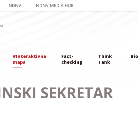
NDNV
NDNV MEDIA HUB
#Interaktivna
Fact-
Think
Bio
mapa
checking
Tank
INSKI SEKRETAR