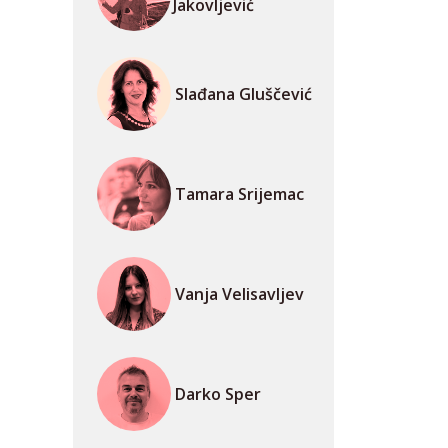
Jakovljević
Slađana Gluščević
Tamara Srijemac
Vanja Velisavljev
Darko Sper