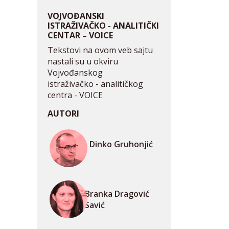
VOJVOĐANSKI
ISTRAŽIVAČKO - ANALITIČKI
CENTAR – VOICE
Tekstovi na ovom veb sajtu
nastali su u okviru
Vojvođanskog
istraživačko - analitičkog
centra - VOICE
AUTORI
Dinko Gruhonjić
Branka Dragović
Savić