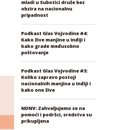
mladi u Subotici druže bez
obzira na nacionalnu
pripadnost
Podkast Glas Vojvodine #4:
Kako žive manjine u Inđiji i
kako grade međusobno
poštovanje
Podkast Glas Vojvodine #3:
Koliko zapravo postoji
nacionalnih manjina u Inđiji i
kako one žive
NDNV: Zahvaljujemo se na
pomoći i podršci, sredstva su
prikupljena