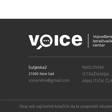
Sutjeska2
NASLOVNA
21000 Novi Sad
ISTRAŽIVANJA
voicendnv@gmail.com
ANALITIČKI ČL
Ovaj veb sajt koristi kolačiće da bi unapredili isku