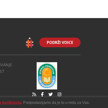
PODRŽI VOICE
IVANJE
EST
a korišćenja
. Pretpostavljamo da je to u redu za Vas.