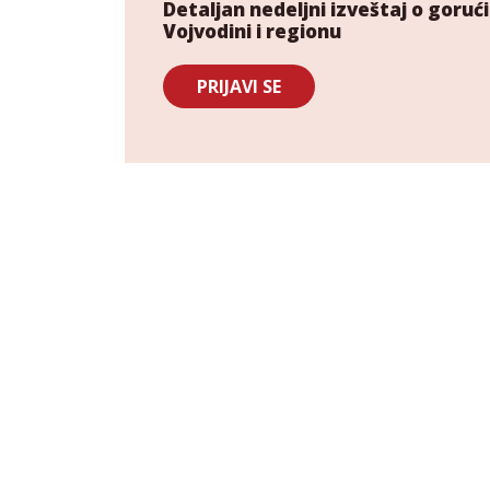
Detaljan nedeljni izveštaj o gor
Vojvodini i regionu
PRIJAVI SE