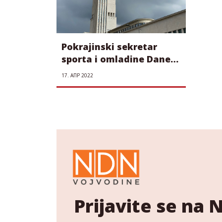
Pokrajinski sekretar
sporta i omladine Dane
Basta prekršio Zakon o
17. АПР 2022
sportu
Prijavite se na