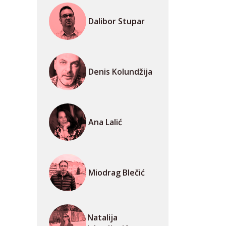
Dalibor Stupar
Denis Kolundžija
Ana Lalić
Miodrag Blečić
Natalija