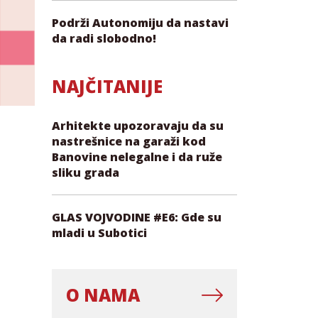
Podrži Autonomiju da nastavi
da radi slobodno!
NAJČITANIJE
Arhitekte upozoravaju da su
nastrešnice na garaži kod
Banovine nelegalne i da ruže
sliku grada
GLAS VOJVODINE #E6: Gde su
mladi u Subotici
O NAMA