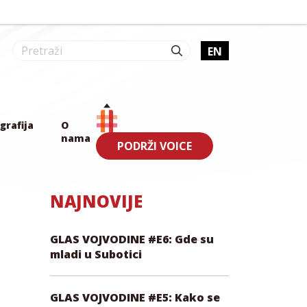
EN
grafija
O
nama
PODRŽI VOICE
NAJNOVIJE
GLAS VOJVODINE #E6: Gde su
mladi u Subotici
GLAS VOJVODINE #E5: Kako se