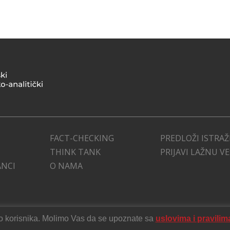
FACT-CHECKING
PREDLOŽI ISTRAŽ
THINK TANK
PRIJAVI LAŽNU V
ANCI
O NAMA
stvo korisnika. Molimo Vas da se upoznate sa
uslovima i pravilim