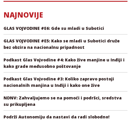
NAJNOVIJE
GLAS VOJVODINE #E6: Gde su mladi u Subotici
GLAS VOJVODINE #E5: Kako se mladi u Subotici druže
bez obzira na nacionalnu pripadnost
Podkast Glas Vojvodine #4: Kako žive manjine u Inđiji i
kako grade međusobno poštovanje
Podkast Glas Vojvodine #3: Koliko zapravo postoji
nacionalnih manjina u Inđiji i kako one žive
NDNV: Zahvaljujemo se na pomoći i podršci, sredstva
su prikupljena
Podrži Autonomiju da nastavi da radi slobodno!