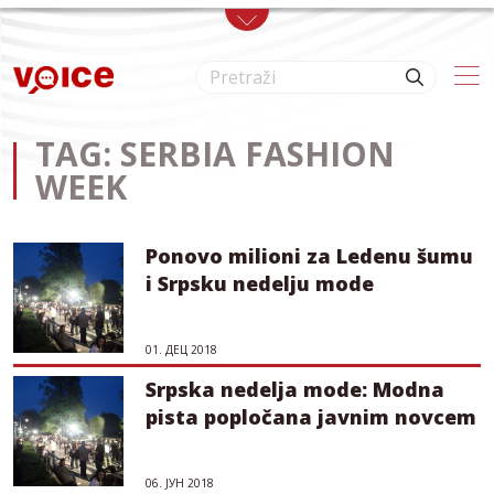
Skip to main content
TAG: SERBIA FASHION
WEEK
Ponovo milioni za Ledenu šumu
i Srpsku nedelju mode
01. ДЕЦ 2018
Srpska nedelja mode: Modna
pista popločana javnim novcem
06. ЈУН 2018