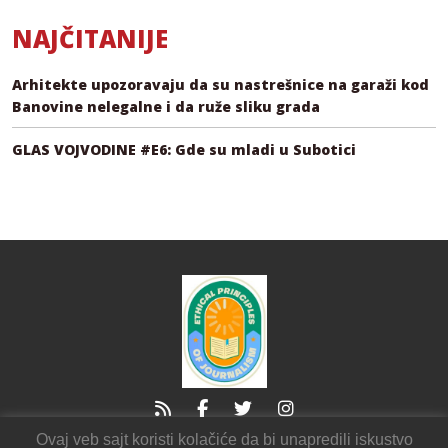
NAJČITANIJE
Arhitekte upozoravaju da su nastrešnice na garaži kod
Banovine nelegalne i da ruže sliku grada
GLAS VOJVODINE #E6: Gde su mladi u Subotici
Ovaj veb sajt koristi kolačiće da bi unapredili iskustvo