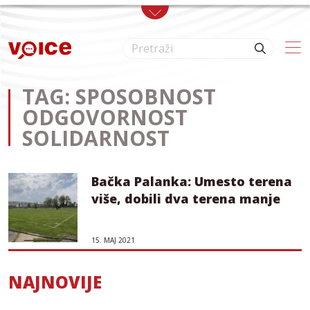
Skip to main content
TAG: SPOSOBNOST
ODGOVORNOST
SOLIDARNOST
Bačka Palanka: Umesto terena
više, dobili dva terena manje
15. МАЈ 2021
NAJNOVIJE