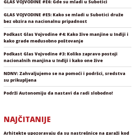
GLAS VOJVODINE #E6: Gde su mladi u Subotici
GLAS VOJVODINE #E5: Kako se mladi u Subotici druže
bez obzira na nacionalnu pripadnost
Podkast Glas Vojvodine #4: Kako žive manjine u Inđiji i
kako grade međusobno poštovanje
Podkast Glas Vojvodine #3: Koliko zapravo postoji
nacionalnih manjina u Inđiji i kako one žive
NDNV: Zahvaljujemo se na pomoći i podršci, sredstva
su prikupljena
Podrži Autonomiju da nastavi da radi slobodno!
NAJČITANIJE
Arhitekte upozoravaju da su nastrešnice na garaži kod